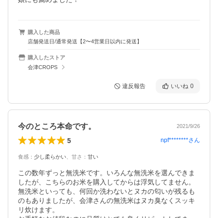
購入した商品
店舗発送日/通常発送【2〜4営業日以内に発送】
購入したストア
会津CROPS
違反報告
いいね
0
今のところ本命です。
2021/9/26
5
npf********
さん
食感
：
少し柔らかい
、
甘さ
：
甘い
この数年ずっと無洗米です。いろんな無洗米を選んできま
したが、こちらのお米を購入してからは浮気してません。

無洗米といっても、何回か洗わないとヌカの匂いが残るも
のもありましたが、会津さんの無洗米はヌカ臭なくスッキ
リ炊けます。
