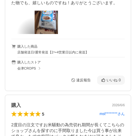
購入した商品
店舗発送日/通常発送【2〜4営業日以内に発送】
購入したストア
会津CROPS
違反報告
いいね
0
購入
2026/6/6
5
mst********
さん
2度目の注文ですお米騒動の為売切れ期間が長くてこちらの
ショップさんを探すのに手間取りました今は買う事が出来