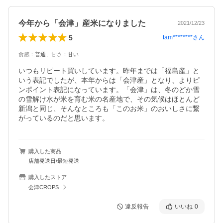
今年から「会津」産米になりました
2021/12/23
5
tam********
さん
食感
：
普通
、
甘さ
：
甘い
いつもリピート買いしています。昨年までは「福島産」と
いう表記でしたが、本年からは「会津産」となり、よりピ
ンポイント表記になっています。「会津」は、冬のどか雪
の雪解け水が米を育む米の名産地で、その気候はほとんど
新潟と同じ、そんなところも「このお米」のおいしさに繋
がっているのだと思います。
購入した商品
店舗発送日/最短発送
購入したストア
会津CROPS
違反報告
いいね
0