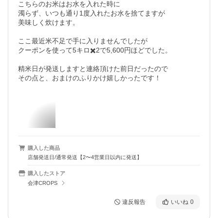
こちらのお米はお水を入れた時に

濁らず、いつも通り1度入れたお水を捨てますが

美味しく炊けます。

ここ最近米不足で手に入りませんでしたが

クーポンを使って5キロ✖️2で5,600円ほどでした。

精米日が発送しますと連絡頂けた前日だったので

その点と、おまけのふりかけ嬉しかったです！
購入した商品
店舗発送日/通常発送【2〜4営業日以内に発送】
購入したストア
会津CROPS
違反報告
いいね
0