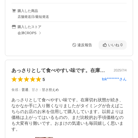
購入した商品
店舗発送日/最短発送
購入したストア
会津CROPS
違反報告
いいね
0
あっさりとして食べやすい味です。在庫切…
2025/7/4
5
tok********
さん
食感
：
普通
、
甘さ
：
甘さ控えめ
あっさりとして食べやすい味です。在庫切れ状態が続き、
なかなか手に入り難くなりましたがタイミングが合えばこ
ちらのお店のお米を信用して購入しています。以前よりは
価格は上がってはいるものの、まだ比較的お手頃価格なの
も大変有り難いです。おまけの気遣いも毎回嬉しく思いま
す。