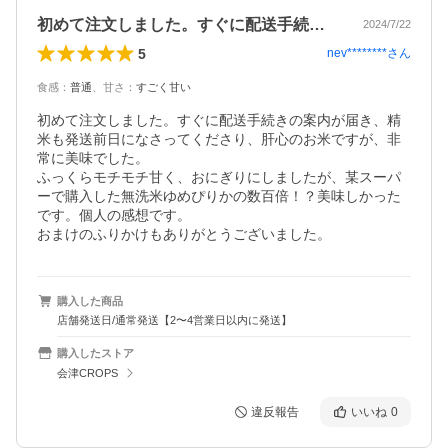
初めて注文しました。すぐに配送手続きの…
2024/7/22
5
nev********
さん
食感
：
普通
、
甘さ
：
すごく甘い
初めて注文しました。すぐに配送手続きの案内が届き、精
米も発送前日になさってくださり、肝心のお米ですが、非
常に美味でした。

ふっくらモチモチ甘く、おにぎりにしましたが、某スーパ
ーで購入した無洗米ゆめぴりかの数百倍！？美味しかった
です。個人の感想です。

おまけのふりかけもありがとうございました。
購入した商品
店舗発送日/通常発送【2〜4営業日以内に発送】
購入したストア
会津CROPS
違反報告
いいね
0