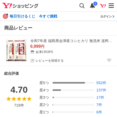
i
毎日引けるくじ 今すぐ挑戦
ログイン
商品レビュー
令和7年産 福島県会津産コシヒカリ 無洗米 送料無料 10kg(5kg×2袋) 米 お米 無洗米 コメ こめ 無洗米 10kg
6,999
円
会津CROPS
レビューを投稿する
総合評価
星
5
つ
552
件
4.70
星
4
つ
137
件
星
3
つ
17
件
星
2
つ
7
件
719
件
星
1
つ
6
件