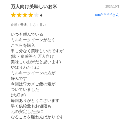
万人向け美味しいお米
2024/10/1
4
coc********
さん
食感
：
普通
、
甘さ
：
甘い
いつも頼んでいる

ミルキークイーンがなく

こちらを購入

申し分なく美味しいのですが

(味・食感等々 万人向け

美味しいお米だと思います)

やはりわたしは

ミルキークイーンの方が

好みです

今回はワカメご飯の素が

ついていました

(大好き)

毎回ありがとうございます

早く供給量もお値段も

元の安定した形に

なることを願わんばかりです