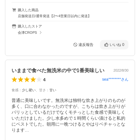
購入した商品
店舗発送日/通常発送【2〜4営業日以内に発送】
購入したストア
会津CROPS
違反報告
いいね
0
いままで食べた無洗米の中で1番美味しい
2022/8/30
4
sea********
さん
食感
：
少し硬い
、
甘さ
：
甘い
普通に美味しいです。無洗米は独特な炊き上がりのものが
多く、口に合わなかったのですが、こちらは炊き上がりが
パリッとしているだけでなくモチっとした食感で美味しく
いただけました。少し水多めで１時間くらい漬けると私的
にベストでした。朝用に一晩つけるとやはりベチャっとな
ります…