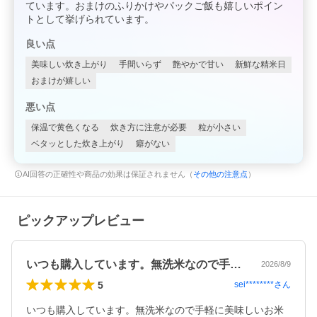
ています。おまけのふりかけやパックご飯も嬉しいポイン
トとして挙げられています。
良い点
美味しい炊き上がり
手間いらず
艶やかで甘い
新鮮な精米日
おまけが嬉しい
悪い点
保温で黄色くなる
炊き方に注意が必要
粒が小さい
ベタッとした炊き上がり
癖がない
AI回答の正確性や商品の効果は保証されません（
その他の注意点
）
ピックアップレビュー
いつも購入しています。無洗米なので手軽…
2026/8/9
5
sei********
さん
いつも購入しています。無洗米なので手軽に美味しいお米