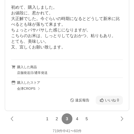
初めて、購入しました。

お値段に、惹かれて。

大正解でした。今ぐらいの時期になるとどうして新米に比
べるとも味が落ちて来ます。

ちょっとパサパサした感じになりますが。

こちらのお米は、しっとりしてなおかつ、粘りもあり。

とても、美味しい。

又、宜しくお願い致します。
購入した商品
店舗発送日/通常発送
購入したストア
会津CROPS
違反報告
いいね
0
1
2
3
4
5
719
件中
41
〜
60
件