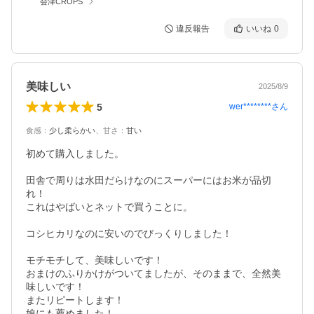
会津CROPS
違反報告
いいね
0
美味しい
2025/8/9
5
wer********
さん
食感
：
少し柔らかい
、
甘さ
：
甘い
初めて購入しました。

田舎で周りは水田だらけなのにスーパーにはお米が品切
れ！

これはやばいとネットで買うことに。

コシヒカリなのに安いのでびっくりしました！

モチモチして、美味しいです！

おまけのふりかけがついてましたが、そのままで、全然美
味しいです！

またリピートします！

娘にも薦めました！