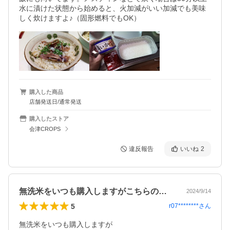
水に漬けた状態から始めると、火加減がいい加減でも美味
しく炊けますよ♪（固形燃料でもOK）
購入した商品
店舗発送日/通常発送
購入したストア
会津CROPS
違反報告
いいね
2
無洗米をいつも購入しますがこちらのお米…
2024/9/14
5
r07********
さん
無洗米をいつも購入しますが
