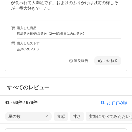
が食べれて大満足です。おまけのふりかけは以前の梅しそ
が一番大好きでした。
購入した商品
店舗発送日/通常発送【2〜4営業日以内に発送】
購入したストア
会津CROPS
違反報告
いいね
0
すべてのレビュー
41
-
60
件 /
678
件
おすすめ順
星の数
食感
甘さ
実際に食べてみたおい