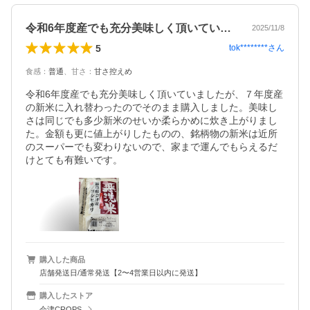
令和6年度産でも充分美味しく頂いていま…
2025/11/8
5
tok********
さん
食感
：
普通
、
甘さ
：
甘さ控えめ
令和6年度産でも充分美味しく頂いていましたが、７年度産
の新米に入れ替わったのでそのまま購入しました。美味し
さは同じでも多少新米のせいか柔らかめに炊き上がりまし
た。金額も更に値上がりしたものの、銘柄物の新米は近所
のスーパーでも変わりないので、家まで運んでもらえるだ
けとても有難いです。
購入した商品
店舗発送日/通常発送【2〜4営業日以内に発送】
購入したストア
会津CROPS