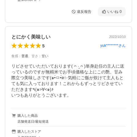
違反報告
いいね
0
とにかく美味しい
2022/10/10
5
yuk********
さん
食感
：
普通
、
甘さ
：
甘い
リピさせていただいております( ᴖ ·̫ ᴖ )単身赴任の主人に送
っているのですが無精米でお手頃価格な上にこの艶、甘み
際立つ美味しさです(๑•̀ㅁ•́ฅ✨気軽にご飯が炊けて主人もと
ても気に入っております！これからもずっとリピさせてい
ただきます٩(๑>∀<๑)۶

いつもありがとうございます。
購入した商品
店舗発送日/最短発送
購入したストア