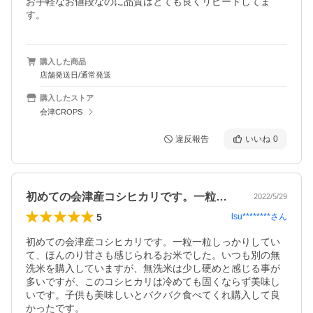
お手軽なお値段なのに品質はとても良くリピートしてま
す。
購入した商品
店舗発送日/通常発送
購入したストア
会津CROPS
違反報告
いいね
0
初めての会津産コシヒカリです。一粒一粒…
2022/5/29
5
lsu********
さん
初めての会津産コシヒカリです。一粒一粒しっかりしてい
て、ほんのり甘さも感じられるお米でした。いつも別の無
洗米を購入していますが、無洗米は少し硬めと感じる事が
多いですが、このコシヒカリは冷めても固くならず美味し
いです。子供も美味しいとバクバク食べてくれ購入して良
かったです。