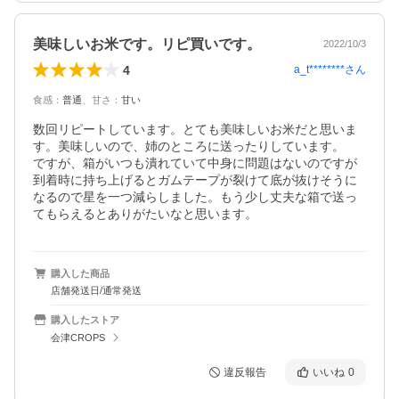
美味しいお米です。リピ買いです。
2022/10/3
4
a_t********
さん
食感
：
普通
、
甘さ
：
甘い
数回リピートしています。とても美味しいお米だと思いま
す。美味しいので、姉のところに送ったりしています。

ですが、箱がいつも潰れていて中身に問題はないのですが
到着時に持ち上げるとガムテープが裂けて底が抜けそうに
なるので星を一つ減らしました。もう少し丈夫な箱で送っ
てもらえるとありがたいなと思います。
購入した商品
店舗発送日/通常発送
購入したストア
会津CROPS
違反報告
いいね
0