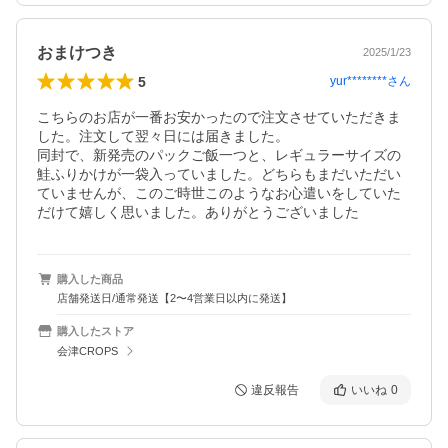
おまけつき
2025/1/23
5
yur********
さん
こちらのお店が一番お安かったので注文させていただきま
した。注文して翌々日には届きました。

同封で、新発売のパックご飯一つと、レギュラーサイズの
鮭ふりかけが一袋入っていました。どちらもまだいただい
ていませんが、このご時世このようなお心遣いをしていた
購入した商品
店舗発送日/通常発送【2〜4営業日以内に発送】
購入したストア
会津CROPS
違反報告
いいね
0