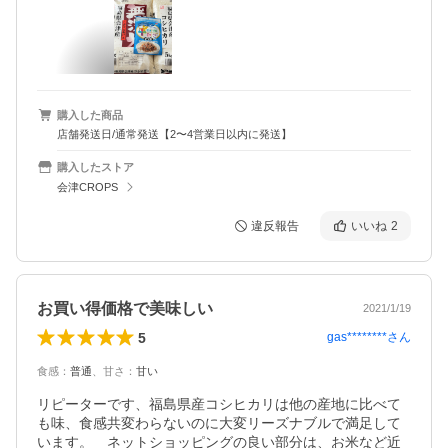
購入した商品
店舗発送日/通常発送【2〜4営業日以内に発送】
購入したストア
会津CROPS
違反報告
いいね
2
お買い得価格で美味しい
2021/1/19
5
gas********
さん
食感
：
普通
、
甘さ
：
甘い
リピーターです、福島県産コシヒカリは他の産地に比べて
も味、食感共変わらないのに大変リーズナブルで満足して
います。　ネットショッピングの良い部分は、お米など近