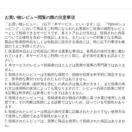
お買い物レビュー閲覧の際の注意事項
「お買い物レビュー」（以下「本サービス」といいます）は、「Yahoo!ショ
ッピング」において商品をご利用になられたお客様がご自身の感想をレビュ
ーとして投稿できるサービスです。各ストアおよび当社は、投稿された内容
について正確性を含め一切保証しません。またレビューの対象となる商品、
製品が医薬部外品もしくは化粧品に該当する場合には、特に以下の事項を確
認のうえご利用ください。
1. 医薬部外品および化粧品に関する重要な事項は、各商品の添付文書に書か
れています。本サービスをご利用いただく前に、必ず添付文書をお読みくだ
さい。
2. 本サービスのレビュー投稿者のほとんどは医療や薬事の専門家ではありま
せん。
3. 投稿されたレビューは主観的な感想で、効能や効果を科学的に測定するな
ど、医学的な裏付けがなされたものではありません。
4. 各商品の効果（副作用を含む）の表れ方は個人差が大きく、また効果の表
れ方は使用時の状況によっても異なりますので、レビュー内容の効果に関す
る記載は科学的には参考にすべきではありません。
5. 投稿されたレビューは、投稿者各自が独自の判断に基づき選び使用した感
想です。その判断は医師による診断ではないため、誤っている可能性があり
ます。
6. 投稿されたレビューは商品の添付文書に記載されたとおりでない使用方法
で使用した感想である可能性があります。
7. 投稿されたレビューは、実際に商品を使用して投稿された保証はありませ
ん。