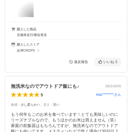
購入した商品
店舗発送日/最短発送
購入したストア
会津CROPS
違反報告
いいね
3
無洗米なのでアウトドア飯にも♪
2021/10/31
5
mar********
さん
食感
：
少し柔らかい
、
甘さ
：
甘い
もう何年もこのお米を食べています！とても美味しいのに
リーズナブルなので、もうほかのお米は買えません（笑）
家庭の炊飯器はもちろんですが、無洗米なのでアウトドア
飯にも向いてます。メスティンなどで炊く場合は30分以上