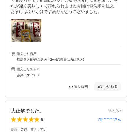
て良かったです前回はパックご飯をおまけに頂きましたそ
れが凄く美味しくて忘れられません今回は無洗米を注文、
おまけはふりかけですありがとうございました。
購入した商品
店舗発送日/通常発送【2〜4営業日以内に発送】
購入したストア
会津CROPS
違反報告
いいね
0
大正解でした。
2021/6/7
5
nij********
さん
食感
：
普通
、
甘さ
：
甘い