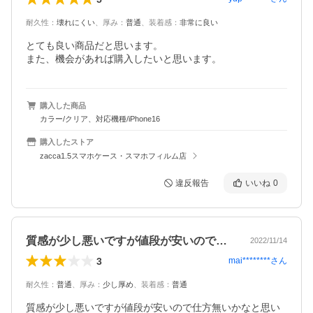
耐久性
：
壊れにくい
、
厚み
：
普通
、
装着感
：
非常に良い
とても良い商品だと思います。

また、機会があれば購入したいと思います。
購入した商品
カラー/クリア、対応機種/iPhone16
購入したストア
zacca1.5スマホケース・スマホフィルム店
違反報告
いいね
0
質感が少し悪いですが値段が安いので仕方…
2022/11/14
3
mai********
さん
耐久性
：
普通
、
厚み
：
少し厚め
、
装着感
：
普通
質感が少し悪いですが値段が安いので仕方無いかなと思い