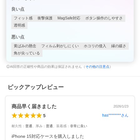
良い点
フィット感
衝撃保護
MagSafe対応
ボタン操作のしやすさ
透明感
悪い点
黄ばみの懸念
フィルム剥がしにくい
ホコリの侵入
縁の緩さ
角が尖っている
AI回答の正確性や商品の効果は保証されません（
その他の注意点
）
ピックアップレビュー
商品早く届きました
2026/1/23
5
has********
さん
耐久性
：
普通
、
厚み
：
普通
、
装着感
：
非常に良い
iPhone 15対応ケースを購入しました
