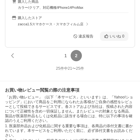
購入した商品
カラー/クリア、対応機種/iPhone14ProMax
購入したストア
zacca1.5スマホケース・スマホフィルム店
違反報告
いいね
0
1
2
25
件中
21
〜
25
件
お買い物レビュー閲覧の際の注意事項
「お買い物レビュー」（以下「本サービス」といいます）は、「Yahoo!ショ
ッピング」において商品をご利用になられたお客様がご自身の感想をレビュ
ーとして投稿できるサービスです。各ストアおよび当社は、投稿された内容
について正確性を含め一切保証しません。またレビューの対象となる商品、
製品が医薬部外品もしくは化粧品に該当する場合には、特に以下の事項を確
認のうえご利用ください。
1. 医薬部外品および化粧品に関する重要な事項は、各商品の添付文書に書か
れています。本サービスをご利用いただく前に、必ず添付文書をお読みくだ
さい。