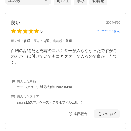
星の数
耐久性
厚み
装着感
良い
2024/4/10
5
crs********
さん
耐久性
：
普通
、
厚み
：
普通
、
装着感
：
普通
百均の品物だと充電のコネクターが入らなかったですがこ
のカバーは付けていてもコネクターが入るので良かったで
す。
購入した商品
カラー/クリア、対応機種/iPhone15Pro
購入したストア
zacca1.5スマホケース・スマホフィルム店
違反報告
いいね
0