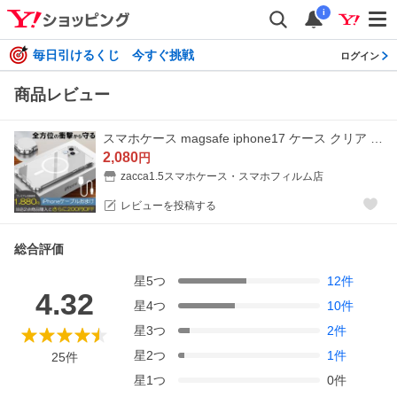
i
毎日引けるくじ 今すぐ挑戦
ログイン
商品レビュー
スマホケース magsafe iphone17 ケース クリア iPhoneAir ケース iPhone16e iPhone 14 15 Plus ケース 透明 MagSafeカバー iPhone13 Pro Max 耐衝撃 アイフォン
2,080
円
zacca1.5スマホケース・スマホフィルム店
レビューを投稿する
総合評価
星
5
つ
12
件
4.32
星
4
つ
10
件
星
3
つ
2
件
星
2
つ
1
件
25
件
星
1
つ
0
件