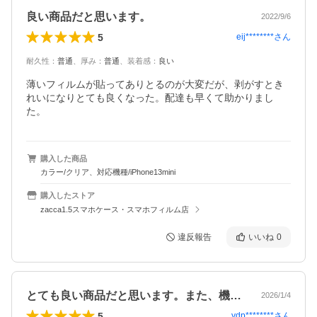
良い商品だと思います。
2022/9/6
5
eij********
さん
耐久性
：
普通
、
厚み
：
普通
、
装着感
：
良い
薄いフィルムが貼ってありとるのが大変だが、剥がすとき
れいになりとても良くなった。配達も早くて助かりまし
た。
購入した商品
カラー/クリア、対応機種/iPhone13mini
購入したストア
zacca1.5スマホケース・スマホフィルム店
違反報告
いいね
0
とても良い商品だと思います。また、機会…
2026/1/4
5
ydp********
さん