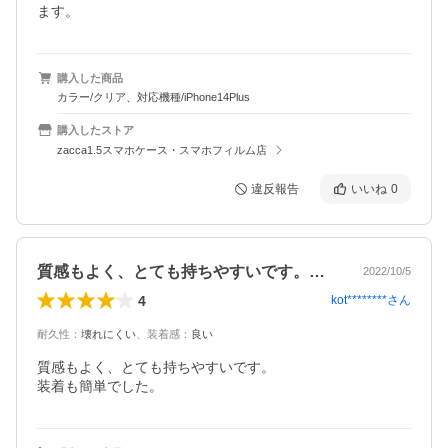
ます。
購入した商品
カラー/クリア、対応機種/iPhone14Plus
購入したストア
zacca1.5スマホケース・スマホフィルム店
違反報告
いいね
0
質感もよく、とても持ちやすいです。装着…
2022/10/5
4
kot********
さん
耐久性
：
壊れにくい
、
装着感
：
良い
質感もよく、とても持ちやすいです。

装着も簡単でした。