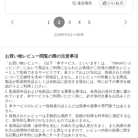
違反報告
いいね
0
1
2
3
4
5
219
件中
21
〜
40
件
お買い物レビュー閲覧の際の注意事項
「お買い物レビュー」（以下「本サービス」といいます）は、「Yahoo!ショ
ッピング」において商品をご利用になられたお客様がご自身の感想をレビュ
ーとして投稿できるサービスです。各ストアおよび当社は、投稿された内容
について正確性を含め一切保証しません。またレビューの対象となる商品、
製品が医薬部外品もしくは化粧品に該当する場合には、特に以下の事項を確
認のうえご利用ください。
1. 医薬部外品および化粧品に関する重要な事項は、各商品の添付文書に書か
れています。本サービスをご利用いただく前に、必ず添付文書をお読みくだ
さい。
2. 本サービスのレビュー投稿者のほとんどは医療や薬事の専門家ではありま
せん。
3. 投稿されたレビューは主観的な感想で、効能や効果を科学的に測定するな
ど、医学的な裏付けがなされたものではありません。
4. 各商品の効果（副作用を含む）の表れ方は個人差が大きく、また効果の表
れ方は使用時の状況によっても異なりますので、レビュー内容の効果に関す
る記載は科学的には参考にすべきではありません。