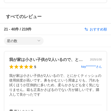
すべてのレビュー
21
-
40
件 /
219
件
おすすめ順
星の数
我が家は小さい子供が2人いるので、とに…
2025/1/30
5
kay********
さん
我が家は小さい子供が2人いるので、とにかくティッシュの
使用頻度が高いです。鼻をかむという用途よりも、汚れを
拭くほうが圧倒的に多いため、柔らかさなども全く気にな
りません。箱も正直かさばるのでない方が嬉しいです。購
入して良かったです
購入したストア