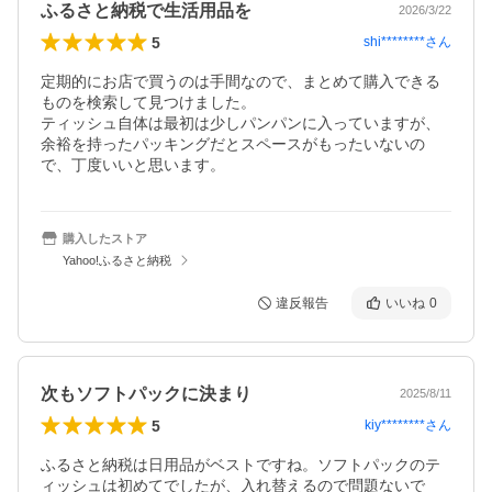
ふるさと納税で生活用品を
2026/3/22
5
shi********
さん
定期的にお店で買うのは手間なので、まとめて購入できる
ものを検索して見つけました。

ティッシュ自体は最初は少しパンパンに入っていますが、
余裕を持ったパッキングだとスペースがもったいないの
で、丁度いいと思います。
購入したストア
Yahoo!ふるさと納税
違反報告
いいね
0
次もソフトパックに決まり
2025/8/11
5
kiy********
さん
ふるさと納税は日用品がベストですね。ソフトパックのテ
ィッシュは初めてでしたが、入れ替えるので問題ないで