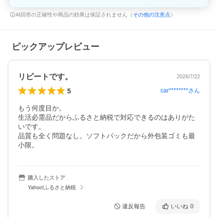
AI回答の正確性や商品の効果は保証されません（
その他の注意点
）
ピックアップレビュー
リピートです。
2026/7/22
5
car********
さん
もう何度目か。

生活必需品だからふるさと納税で対応できるのはありがた
いです。

品質も全く問題なし。ソフトパックだから外包装ゴミも最
小限。
購入したストア
Yahoo!ふるさと納税
違反報告
いいね
0