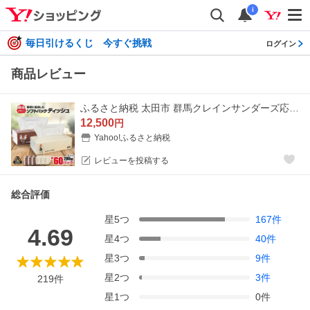
i
毎日引けるくじ 今すぐ挑戦
ログイン
商品レビュー
ふるさと納税 太田市 群馬クレインサンダーズ応援ソフトパックティッシュ 400枚(200組)×60パック
12,500
円
Yahoo!ふるさと納税
レビューを投稿する
総合評価
星
5
つ
167
件
4.69
星
4
つ
40
件
星
3
つ
9
件
星
2
つ
3
件
219
件
星
1
つ
0
件