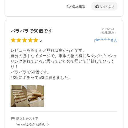
違反報告
いいね
0
2025/5/3
バラバラで60個です
（編集済み）
5
ple********
さん
レビューをちゃんと見れば良かったです。

自分の勝手なイメージで、市販の物の様に5パックづつシュ
リンクされていると思っていたので届いて開封してびっく
り！

バラバラで60個です。

4/25にポチッて5/3に届きました。
購入したストア
Yahoo!ふるさと納税