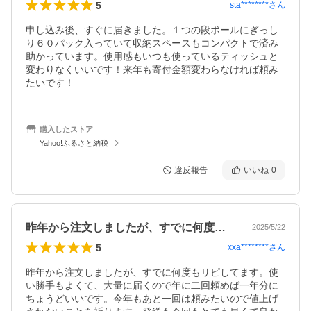
5
sta********
さん
申し込み後、すぐに届きました。１つの段ボールにぎっし
り６０パック入っていて収納スペースもコンパクトで済み
助かっています。使用感もいつも使っているティッシュと
変わりなくいいです！来年も寄付金額変わらなければ頼み
たいです！
購入したストア
Yahoo!ふるさと納税
違反報告
いいね
0
昨年から注文しましたが、すでに何度もリ…
2025/5/22
5
xxa********
さん
昨年から注文しましたが、すでに何度もリピしてます。使
い勝手もよくて、大量に届くので年に二回頼めば一年分に
ちょうどいいです。今年もあと一回は頼みたいので値上げ