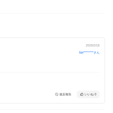
2026/2/16
bpi********
さん
違反報告
いいね
0