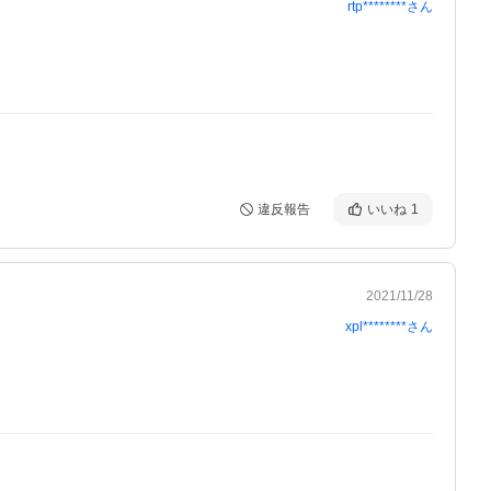
rtp********
さん
違反報告
いいね
1
2021/11/28
xpl********
さん