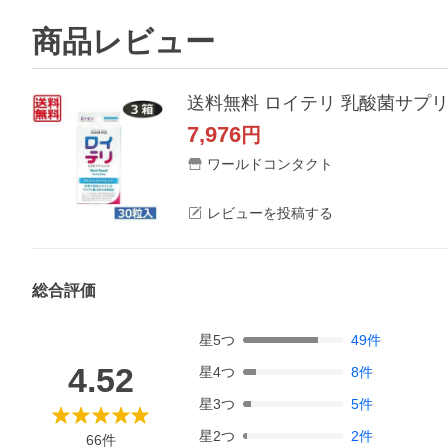
商品レビュー
送料無料 ロイテリ 乳酸菌サプリ
7,976
円
ワールドコンタクト
レビューを投稿する
総合評価
星
5
つ
49
件
4.52
星
4
つ
8
件
星
3
つ
5
件
星
2
つ
2
件
66
件