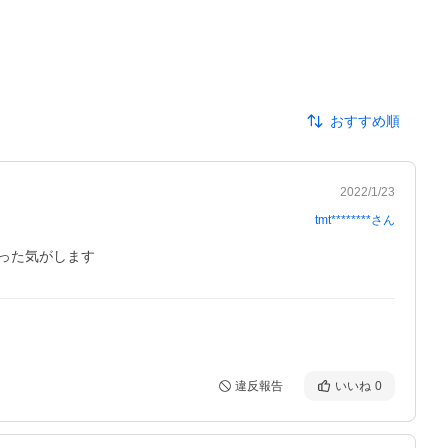
おすすめ順
2022/1/23
tmt********
さん
った気がします
違反報告
いいね
0