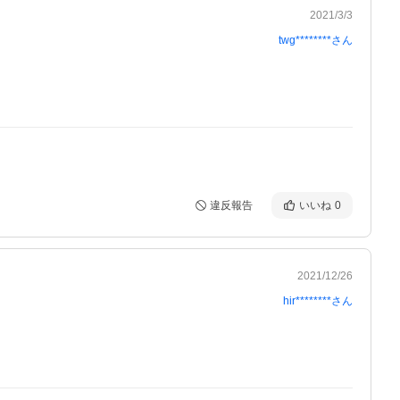
2021/3/3
twg********
さん
違反報告
いいね
0
2021/12/26
hir********
さん