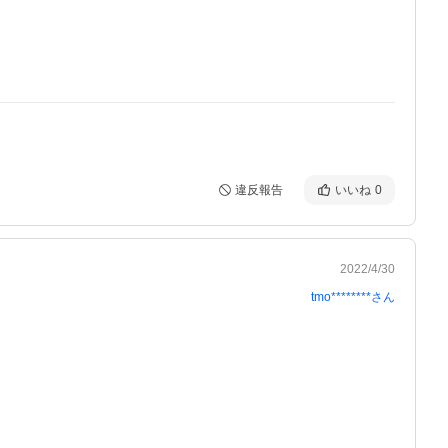
違反報告
いいね
0
2022/4/30
tmo********
さん