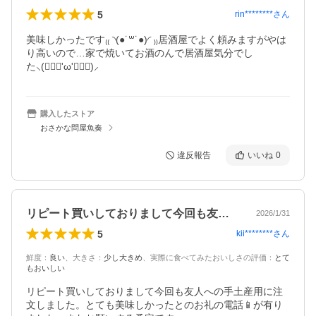
5
rin********
さん
美味しかったです₍₍ ◝(●˙꒳˙●)◜ ₎₎居酒屋でよく頼みますがやは
り高いので…家で焼いてお酒のんで居酒屋気分でし
た⸜(๑⃙⃘'ω'๑⃙⃘)⸝
購入したストア
おさかな問屋魚奏
違反報告
いいね
0
リピート買いしておりまして今回も友人へ…
2026/1/31
5
kii********
さん
鮮度
：
良い
、
大きさ
：
少し大きめ
、
実際に食べてみたおいしさの評価
：
とて
もおいしい
リピート買いしておりまして今回も友人への手土産用に注
文しました。とても美味しかったとのお礼の電話📱が有り