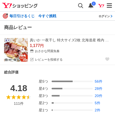
i
毎日引けるくじ 今すぐ挑戦
ログイン
商品レビュー
真いか 一夜干し 特大サイズ2枚 北海道産 稚内 スルメイカ 烏賊 やわらか 在宅 母の日 父の日 敬老 母の日 父の日 敬老 中元 ギフト
1,177
円
おさかな問屋魚奏
レビューを投稿する
総合評価
星
5
つ
56
件
4.18
星
4
つ
28
件
星
3
つ
20
件
星
2
つ
5
件
111
件
星
1
つ
2
件