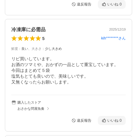
違反報告
いいね
0
冷凍庫に必需品
2025/12/19
5
kih********
さん
鮮度
：
良い
、
大きさ
：
少し大きめ
リピ買いしています。

お酒のツマミや、おかずの一品として重宝しています。

今回はまとめて５袋

塩気もとても良いので、美味しいです。

又無くなったらお願いします。
購入したストア
おさかな問屋魚奏
違反報告
いいね
0