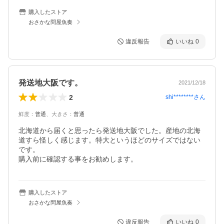
購入したストア
おさかな問屋魚奏
違反報告
いいね
0
発送地大阪です。
2021/12/18
2
shi********
さん
鮮度
：
普通
、
大きさ
：
普通
北海道から届くと思ったら発送地大阪でした。産地の北海
道すら怪しく感じます。特大というほどのサイズではない
です。

購入前に確認する事をお勧めします。
購入したストア
おさかな問屋魚奏
違反報告
いいね
0