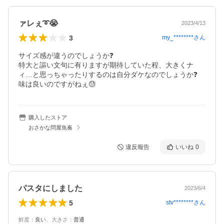
ァレぇ➰😭
2023/4/13
3
my_********
さん
サイズ感が違うのでしょうか❓

特大と謳い文句に有りますが期待していた程、大きくナ
ィ…と思っちゃったりするのは自分ダケなのでしょうか❓

味は良いのですがねぇ😓
購入したストア
おさかな問屋魚奏
違反報告
いいね
0
パスタにしました
2023/6/4
5
stv********
さん
鮮度
：
良い
、
大きさ
：
普通