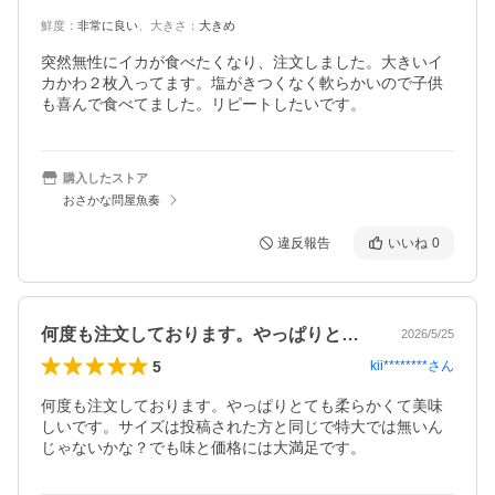
鮮度
：
非常に良い
、
大きさ
：
大きめ
突然無性にイカが食べたくなり、注文しました。大きいイ
カかわ２枚入ってます。塩がきつくなく軟らかいので子供
も喜んで食べてました。リピートしたいです。
購入したストア
おさかな問屋魚奏
違反報告
いいね
0
何度も注文しております。やっぱりとても…
2026/5/25
5
kii********
さん
何度も注文しております。やっぱりとても柔らかくて美味
しいです。サイズは投稿された方と同じで特大では無いん
じゃないかな？でも味と価格には大満足です。