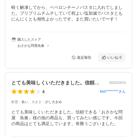
軽く解凍してから、ペペロンチーノパスタに入れてしまし
た。プリプリムチムチしていて程よい塩加減でパスタとも
にんにくとも相性よかったです。また買いたいでーす！
購入したストア
おさかな問屋魚奏
違反報告
いいね
0
とても美味しくいただきました。信頼でき…
2022/10/14
4
ken********
さん
鮮度
：
良い
、
大きさ
：
少し大きめ
とても美味しくいただきました。信頼できる「おさかな問
屋　魚奏」様の他の商品も、買ってみたい感じです。今回
の商品はとても満足しています。有難うございました。