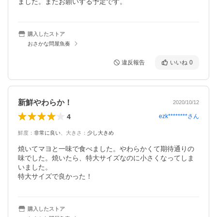
ました。またお願いする予定です。
購入したストア
おさかな問屋魚奏
違反報告
いいね
0
新鮮やわらか！
2020/10/12
4
ezk********
さん
鮮度
：
非常に良い
、
大きさ
：
少し大きめ
焼いてマヨと一味で食べました。やわらかくて期待通りの
味でした。焼いたら、特大サイズなのに小さくなってしま
いました。

特大サイズで良かった！
購入したストア