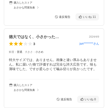
購入したストア
おさかな問屋魚奏
違反報告
いいね
11
徳大ではなく、小さかった…
2024/4/9
3
jun********
さん
鮮度
：
普通
、
大きさ
：
小さめ
特大サイズでは、ありません。画像と違い厚みもありませ
ん。私に届いた物で評価すれば完全な誇大広告です。味も
購入したストア
おさかな問屋魚奏
違反報告
いいね
0