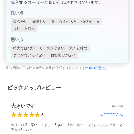
購入するユーザーが多い点も評価されています。
良い点
柔らかい
美味しい
食べ応えがある
価格が手頃
リピート購入
悪い点
特大ではない
サイズが小さい
焼くと縮む
ゲソが付いていない
個包装ではない
AI回答の正確性や商品の効果は保証されません（
その他の注意点
）
ピックアップレビュー
大きいです
2026/7/9
5
mar********
さん
鮮度
：
非常に悪い
、
大きさ
：
大きめ
、
実際に食べてみたおいしさの評価
：
と
てもおいしい