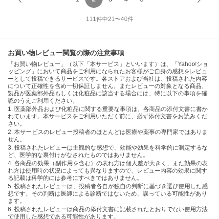
111
件中
21
〜
40
件
お買い物レビュー閲覧の際の注意事項
「お買い物レビュー」（以下「本サービス」といいます）は、「Yahoo!ショ
ッピング」において商品をご利用になられたお客様がご自身の感想をレビュ
ーとして投稿できるサービスです。各ストアおよび当社は、投稿された内容
について正確性を含め一切保証しません。またレビューの対象となる商品、
製品が医薬部外品もしくは化粧品に該当する場合には、特に以下の事項を確
認のうえご利用ください。
1. 医薬部外品および化粧品に関する重要な事項は、各商品の添付文書に書か
れています。本サービスをご利用いただく前に、必ず添付文書をお読みくだ
さい。
2. 本サービスのレビュー投稿者のほとんどは医療や薬事の専門家ではありま
せん。
3. 投稿されたレビューは主観的な感想で、効能や効果を科学的に測定するな
ど、医学的な裏付けがなされたものではありません。
4. 各商品の効果（副作用を含む）の表れ方は個人差が大きく、また効果の表
れ方は使用時の状況によっても異なりますので、レビュー内容の効果に関す
る記載は科学的には参考にすべきではありません。
5. 投稿されたレビューは、投稿者各自が独自の判断に基づき選び使用した感
想です。その判断は医師による診断ではないため、誤っている可能性があり
ます。
6. 投稿されたレビューは商品の添付文書に記載されたとおりでない使用方法
で使用した感想である可能性があります。