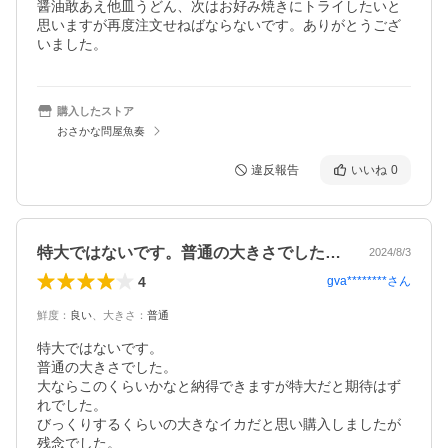
醤油敢あえ他皿うどん、次はお好み焼きにトライしたいと
思いますが再度注文せねばならないです。ありがとうござ
いました。
購入したストア
おさかな問屋魚奏
違反報告
いいね
0
特大ではないです。普通の大きさでした。…
2024/8/3
4
gva********
さん
鮮度
：
良い
、
大きさ
：
普通
特大ではないです。

普通の大きさでした。

大ならこのくらいかなと納得できますが特大だと期待はず
れでした。

びっくりするくらいの大きなイカだと思い購入しましたが
残念でした。