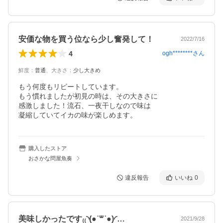
安価な物を買う位なら少し奮発して！
2022/7/16
4
ogh********
さん
鮮度
：
普通
、
大きさ
：
少し大きめ
もう何度もリピートしています。

もう慣れましたが初見の時は、その大きさに

感激しました！流石、一夜干しなので味は

凝縮していてイカの味が楽しめます。
購入したストア
おさかな問屋魚奏
違反報告
いいね
0
美味しかったです₍₍◝(●˙꒳˙●)◜…
2021/9/28