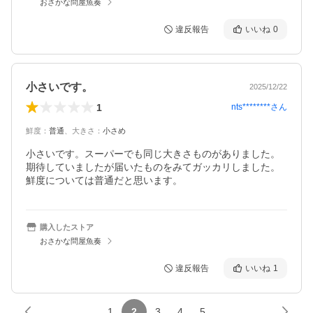
おさかな問屋魚奏
違反報告
いいね
0
小さいです。
2025/12/22
1
nts********
さん
鮮度
：
普通
、
大きさ
：
小さめ
小さいです。スーパーでも同じ大きさものがありました。

期待していましたが届いたものをみてガッカリしました。

鮮度については普通だと思います。
購入したストア
おさかな問屋魚奏
違反報告
いいね
1
1
2
3
4
5