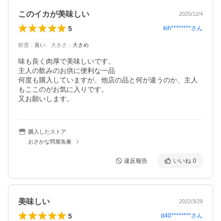
このイカが美味しい
2025/12/4
5
kih********
さん
鮮度
：
良い
、
大きさ
：
大きめ
味も良く肉厚で美味しいです。

主人の飲みのお供に便利な一品

何度も購入していますが、他店の品と何が違うのか、主人
もここのがお気に入りです。

又お願いします。
購入したストア
おさかな問屋魚奏
違反報告
いいね
0
美味しい
2022/3/29
5
d40********
さん