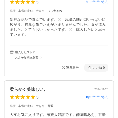
5
han********
さん
鮮度
：
非常に良い
、
大きさ
：
少し大きめ
新鮮な商品で喜んでいます。又、烏賊の味が口いっぱいに
広がり、肉厚な歯ごたえがたまりませんでした。食が進み
ました。とてもおいしかったです。又、購入したいと思っ
ています。
購入したストア
おさかな問屋魚奏
違反報告
いいね
0
柔らかく美味しい。
2024/11/28
5
eya********
さん
鮮度
：
非常に良い
、
大きさ
：
普通
大変お気に入りです。家族大好評です。酢味噌あえ、甘辛