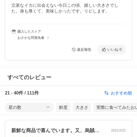
立派なイカに出会えない今日この頃、嬉しい大きさでし
た。身も厚くて、美味しかったです。リピします。
購入したストア
おさかな問屋魚奏
違反報告
いいね
0
すべてのレビュー
21
-
40
件 /
111
件
おすすめ順
星の数
鮮度
大きさ
実際に食べてみたお
新鮮な商品で喜んでいます。又、烏賊の味…
2021/2/22