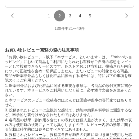
1
2
3
4
5
130
件中
21
〜
40
件
お買い物レビュー閲覧の際の注意事項
「お買い物レビュー」（以下「本サービス」といいます）は、「Yahoo!ショ
ッピング」において商品をご利用になられたお客様がご自身の感想をレビュ
ーとして投稿できるサービスです。各ストアおよび当社は、投稿された内容
について正確性を含め一切保証しません。またレビューの対象となる商品、
製品が医薬部外品もしくは化粧品に該当する場合には、特に以下の事項を確
認のうえご利用ください。
1. 医薬部外品および化粧品に関する重要な事項は、各商品の添付文書に書か
れています。本サービスをご利用いただく前に、必ず添付文書をお読みくだ
さい。
2. 本サービスのレビュー投稿者のほとんどは医療や薬事の専門家ではありま
せん。
3. 投稿されたレビューは主観的な感想で、効能や効果を科学的に測定するな
ど、医学的な裏付けがなされたものではありません。
4. 各商品の効果（副作用を含む）の表れ方は個人差が大きく、また効果の表
れ方は使用時の状況によっても異なりますので、レビュー内容の効果に関す
る記載は科学的には参考にすべきではありません。
5. 投稿されたレビューは、投稿者各自が独自の判断に基づき選び使用した感