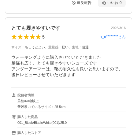
違反報告
いいね
0
とても履きやすいです
2026/3/16
5
h_n********
さん
サイズ
：
ちょうどよい
、
重量感
：
軽い
、
生地
：
普通
ウォーキングように購入させていただきました

足幅も広く、とても履きやすいシューズです

アンダーアーマーは、靴の耐久性も良いと思いますので、
後日レビューさせていただきます
投稿者情報
男性/60歳以上
普段履いているサイズ：25.5cm
購入した商品
001_Black/Black/White(001)/25.0
購入したストア