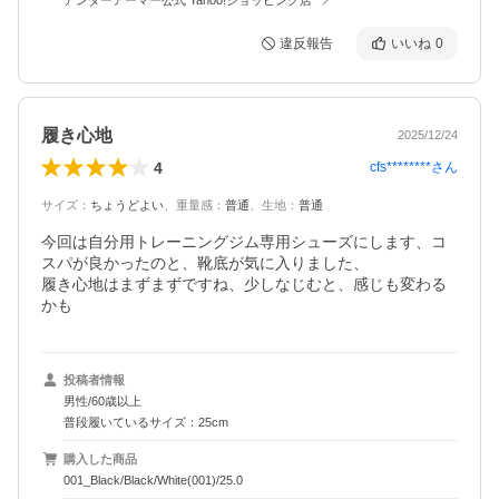
違反報告
いいね
0
履き心地
2025/12/24
4
cfs********
さん
サイズ
：
ちょうどよい
、
重量感
：
普通
、
生地
：
普通
今回は自分用トレーニングジム専用シューズにします、コ
スパが良かったのと、靴底が気に入りました、

履き心地はまずまずですね、少しなじむと、感じも変わる
かも
投稿者情報
男性/60歳以上
普段履いているサイズ：25cm
購入した商品
001_Black/Black/White(001)/25.0