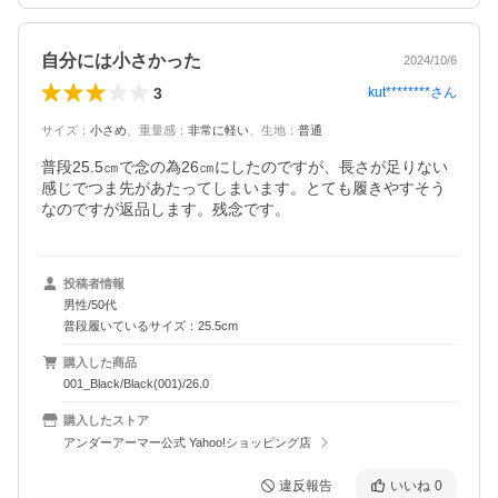
自分には小さかった
2024/10/6
3
kut********
さん
サイズ
：
小さめ
、
重量感
：
非常に軽い
、
生地
：
普通
普段25.5㎝で念の為26㎝にしたのですが、長さが足りない
感じでつま先があたってしまいます。とても履きやすそう
なのですが返品します。残念です。
投稿者情報
男性/50代
普段履いているサイズ：25.5cm
購入した商品
001_Black/Black(001)/26.0
購入したストア
アンダーアーマー公式 Yahoo!ショッピング店
違反報告
いいね
0