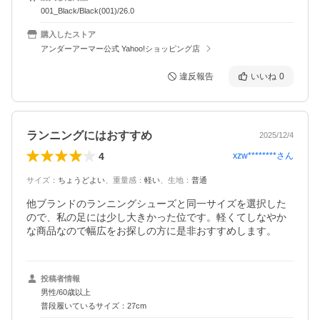
001_Black/Black(001)/26.0
購入したストア
アンダーアーマー公式 Yahoo!ショッピング店
違反報告
いいね
0
ランニングにはおすすめ
2025/12/4
4
xzw********
さん
サイズ
：
ちょうどよい
、
重量感
：
軽い
、
生地
：
普通
他ブランドのランニングシューズと同一サイズを選択した
ので、私の足には少し大きかった位です。軽くてしなやか
な商品なので幅広をお探しの方に是非おすすめします。
投稿者情報
男性/60歳以上
普段履いているサイズ：27cm