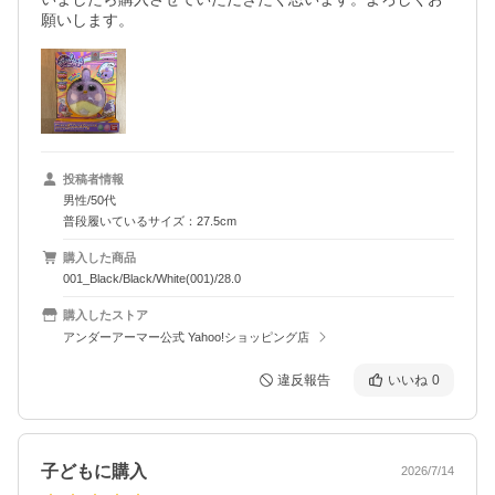
願いします。
投稿者情報
男性/50代
普段履いているサイズ：27.5cm
購入した商品
001_Black/Black/White(001)/28.0
購入したストア
アンダーアーマー公式 Yahoo!ショッピング店
違反報告
いいね
0
子どもに購入
2026/7/14