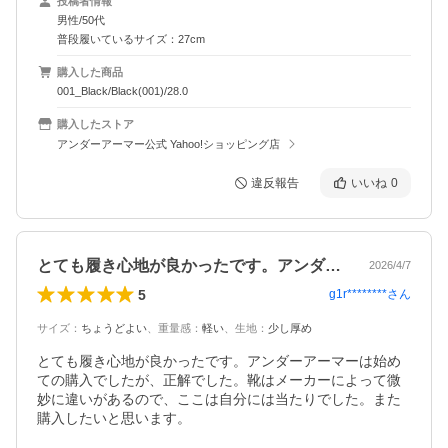
投稿者情報
男性/50代
普段履いているサイズ：27cm
購入した商品
001_Black/Black(001)/28.0
購入したストア
アンダーアーマー公式 Yahoo!ショッピング店
違反報告
いいね
0
とても履き心地が良かったです。アンダー…
2026/4/7
5
g1r********
さん
サイズ
：
ちょうどよい
、
重量感
：
軽い
、
生地
：
少し厚め
とても履き心地が良かったです。アンダーアーマーは始め
ての購入でしたが、正解でした。靴はメーカーによって微
妙に違いがあるので、ここは自分には当たりでした。また
購入したいと思います。