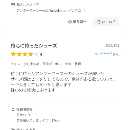
購入したストア
アンダーアーマー公式 Yahoo!ショッピング店
違反報告
いいね
0
待ちに待ったシューズ
2026/4/21
4
sho********
さん
サイズ
：
少し小さめ
、
重量感
：
軽い
、
生地
：
普通
待ちに待ったアンダーアーマーのシューズが届いた

サイズ感はピッタリしてるので、余裕がある欲しい方は、
一つ大きくても良いかと思います

軽いので軽快に歩けます
投稿者情報
男性/50代
普段履いているサイズ：27cm
購入した商品