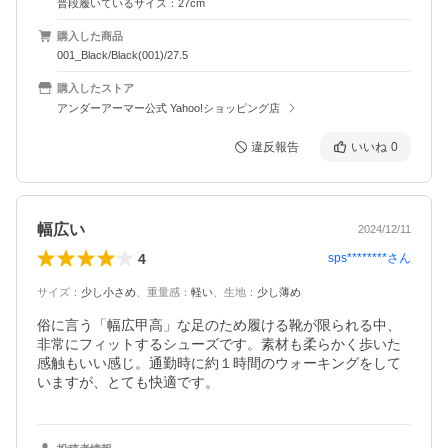
普段履いているサイズ：27cm
購入した商品
001_Black/Black(001)/27.5
購入したストア
アンダーアーマー公式 Yahoo!ショッピング店
違反報告
いいね
0
幅広い
2024/12/11
4
sps********
さん
サイズ
：
少し小さめ
、
重量感
：
軽い
、
生地
：
少し薄め
俗に言う「幅広甲高」な足のため履ける靴が限られる中、
非常にフィットするシューズです。素材も柔らかく歩いた
感触もいい感じ。通勤時に約１時間のウォーキングをして
いますが、とても快適です。