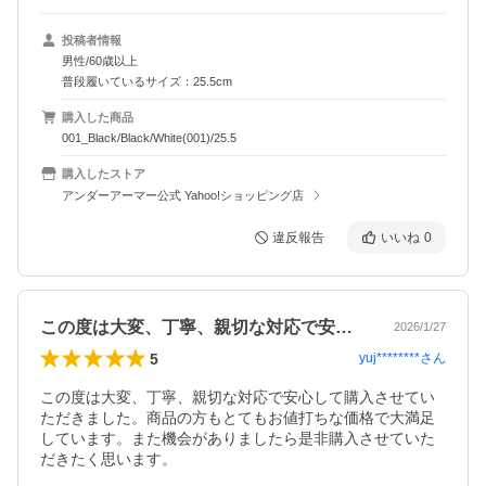
投稿者情報
男性/60歳以上
普段履いているサイズ：25.5cm
購入した商品
001_Black/Black/White(001)/25.5
購入したストア
アンダーアーマー公式 Yahoo!ショッピング店
違反報告
いいね
0
この度は大変、丁寧、親切な対応で安心し…
2026/1/27
5
yuj********
さん
この度は大変、丁寧、親切な対応で安心して購入させてい
ただきました。商品の方もとてもお値打ちな価格で大満足
しています。また機会がありましたら是非購入させていた
だきたく思います。