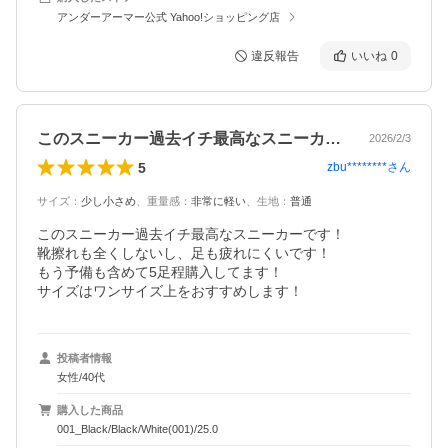
アンダーアーマー公式 Yahoo!ショッピング店
違反報告
いいね
0
このスニーカー過去イチ最高なスニーカー…
2026/2/3
5
zbu********
さん
サイズ
：
少し小さめ
、
重量感
：
非常に軽い
、
生地
：
普通
このスニーカー過去イチ最高なスニーカーです！

靴擦れも全くしないし、足も疲れにくいです！

もう予備も含めて5足程購入してます！

サイズはワンサイズ上をおすすめします！
投稿者情報
女性/40代
購入した商品
001_Black/Black/White(001)/25.0