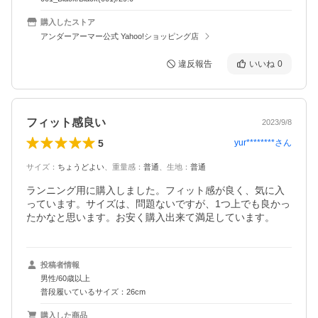
購入したストア
アンダーアーマー公式 Yahoo!ショッピング店
違反報告
いいね
0
フィット感良い
2023/9/8
5
yur********
さん
サイズ
：
ちょうどよい
、
重量感
：
普通
、
生地
：
普通
ランニング用に購入しました。フィット感が良く、気に入
っています。サイズは、問題ないですが、1つ上でも良かっ
たかなと思います。お安く購入出来て満足しています。
投稿者情報
男性/60歳以上
普段履いているサイズ：26cm
購入した商品