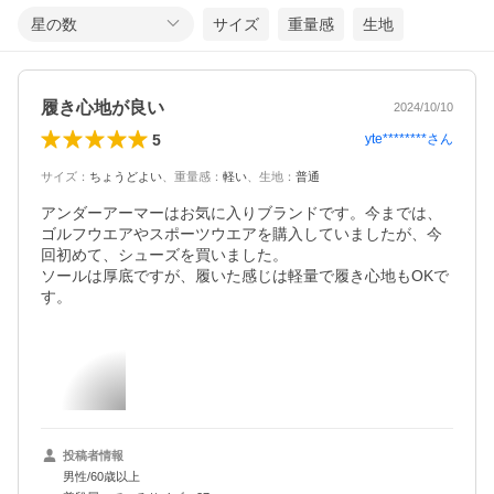
星の数
サイズ
重量感
生地
履き心地が良い
2024/10/10
5
yte********
さん
サイズ
：
ちょうどよい
、
重量感
：
軽い
、
生地
：
普通
アンダーアーマーはお気に入りブランドです。今までは、
ゴルフウエアやスポーツウエアを購入していましたが、今
回初めて、シューズを買いました。

ソールは厚底ですが、履いた感じは軽量で履き心地もOKで
す。
投稿者情報
男性/60歳以上