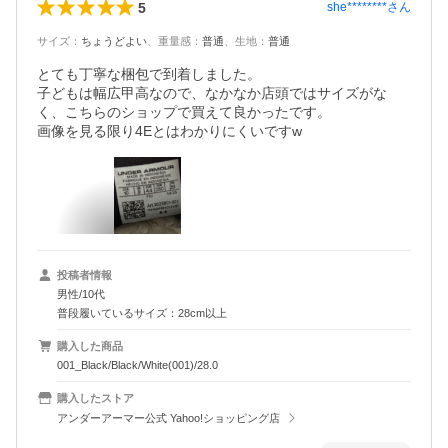
5
she********
さん
サイズ
：
ちょうどよい
、
重量感
：
普通
、
生地
：
普通
とても丁寧な梱包で到着しました。

子どもは幅広甲高なので、なかなか店頭ではサイズがな
く、こちらのショップで買えて良かったです。

画像を見る限り4Eとはわかりにくいですw
投稿者情報
男性/10代
普段履いているサイズ：28cm以上
購入した商品
001_Black/Black/White(001)/28.0
購入したストア
アンダーアーマー公式 Yahoo!ショッピング店