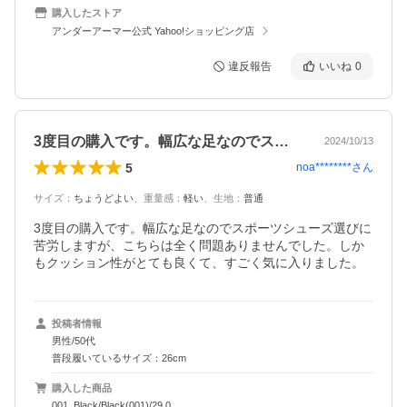
購入したストア
アンダーアーマー公式 Yahoo!ショッピング店
違反報告
いいね
0
3度目の購入です。幅広な足なのでスポー…
2024/10/13
5
noa********
さん
サイズ
：
ちょうどよい
、
重量感
：
軽い
、
生地
：
普通
3度目の購入です。幅広な足なのでスポーツシューズ選びに
苦労しますが、こちらは全く問題ありませんでした。しか
もクッション性がとても良くて、すごく気に入りました。
投稿者情報
男性/50代
普段履いているサイズ：26cm
購入した商品
001_Black/Black(001)/29.0