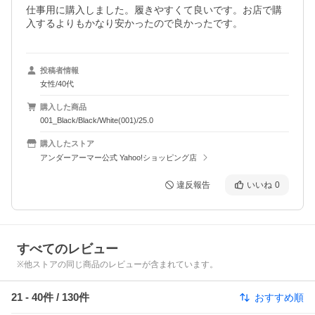
仕事用に購入しました。履きやすくて良いです。お店で購
入するよりもかなり安かったので良かったです。
投稿者情報
女性/40代
購入した商品
001_Black/Black/White(001)/25.0
購入したストア
アンダーアーマー公式 Yahoo!ショッピング店
違反報告
いいね
0
すべてのレビュー
※他ストアの同じ商品のレビューが含まれています。
21
-
40
件 /
130
件
おすすめ順