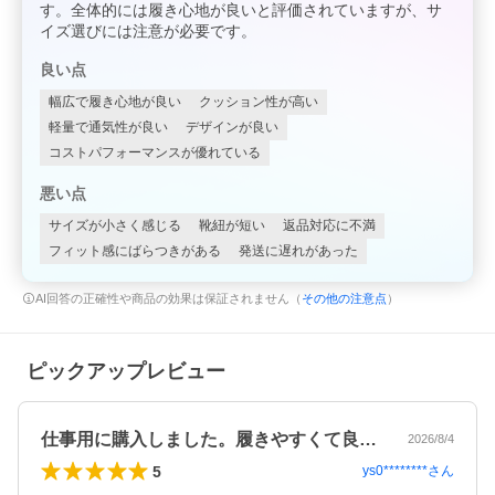
す。全体的には履き心地が良いと評価されていますが、サ
イズ選びには注意が必要です。
良い点
幅広で履き心地が良い
クッション性が高い
軽量で通気性が良い
デザインが良い
コストパフォーマンスが優れている
悪い点
サイズが小さく感じる
靴紐が短い
返品対応に不満
フィット感にばらつきがある
発送に遅れがあった
AI回答の正確性や商品の効果は保証されません（
その他の注意点
）
ピックアップレビュー
仕事用に購入しました。履きやすくて良い…
2026/8/4
5
ys0********
さん