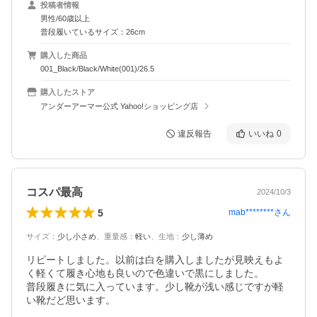
投稿者情報
男性/60歳以上
普段履いているサイズ：26cm
購入した商品
001_Black/Black/White(001)/26.5
購入したストア
アンダーアーマー公式 Yahoo!ショッピング店
違反報告
いいね
0
コスパ最高
2024/10/3
5
mab********
さん
サイズ
：
少し小さめ
、
重量感
：
軽い
、
生地
：
少し薄め
リピートしました。以前は白を購入しましたが見映えもよ
く軽くて履き心地も良いので色違いで黒にしました。

普段履きに気に入っています。少し靴が浅い感じですが軽
い靴だど思います。