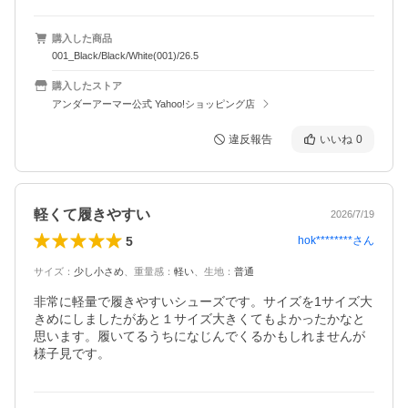
購入した商品
001_Black/Black/White(001)/26.5
購入したストア
アンダーアーマー公式 Yahoo!ショッピング店
違反報告
いいね
0
軽くて履きやすい
2026/7/19
5
hok********
さん
サイズ
：
少し小さめ
、
重量感
：
軽い
、
生地
：
普通
非常に軽量で履きやすいシューズです。サイズを1サイズ大
きめにしましたがあと１サイズ大きくてもよかったかなと
思います。履いてるうちになじんでくるかもしれませんが
様子見です。