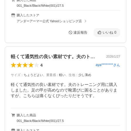
001_Black/Black/White(001)/27.5
購入したストア
アンダーアーマー公式 Yahoo!ショッピング店
違反報告
いいね
0
軽くて通気性の良い素材です。夫のトレー…
2026/1/27
4
aya********
さん
サイズ
：
ちょうどよい
、
重量感
：
軽い
、
生地
：
少し薄め
軽くて通気性の良い素材です。夫のトレーニング用に購入
しました。足の甲が高めなので靴選びに困ることがありま
すが、こちらは痛くなくぴったりだそうです。
購入した商品
001_Black/Black/White(001)/27.5
購入したストア