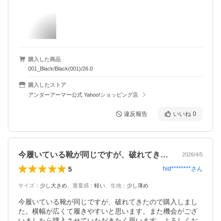
購入した商品
001_Black/Black(001)/26.0
購入したストア
アンダーアーマー公式 Yahoo!ショッピング店
違反報告
いいね
0
今履いている靴が同じですが、破れてきた…
2026/4/5
5
hid********
さん
サイズ
：
少し大きめ
、
重量感
：
軽い
、
生地
：
少し薄め
今履いている靴が同じですが、破れてきたので購入しまし
た。横幅が広くて履きやすいと思います。また機会がござ
いましたら購入させていただきたく思います。よろしくお