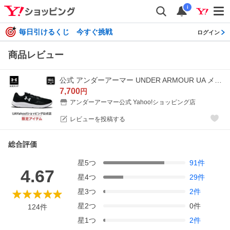
i
毎日引けるくじ 今すぐ挑戦
ログイン
商品レビュー
公式 アンダーアーマー UNDER ARMOUR UA メンズ ランニング チャージド パスート3 エクストラ ワイド 3025801 シューズ ランシュー 陸上 マラソン
7,700
円
アンダーアーマー公式 Yahoo!ショッピング店
レビューを投稿する
総合評価
星
5
つ
91
件
4.67
星
4
つ
29
件
星
3
つ
2
件
星
2
つ
0
件
124
件
星
1
つ
2
件