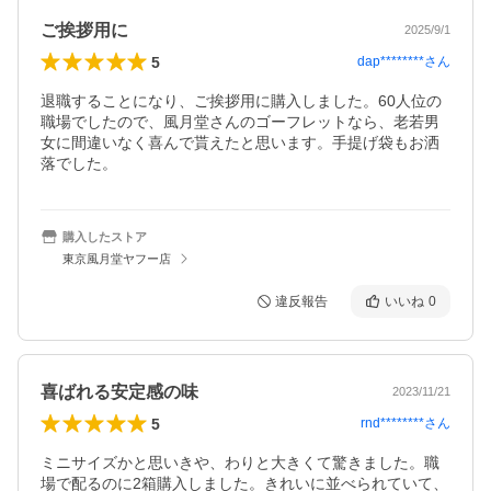
ご挨拶用に
2025/9/1
5
dap********
さん
退職することになり、ご挨拶用に購入しました。60人位の
職場でしたので、風月堂さんのゴーフレットなら、老若男
女に間違いなく喜んで貰えたと思います。手提げ袋もお洒
落でした。
購入したストア
東京風月堂ヤフー店
違反報告
いいね
0
喜ばれる安定感の味
2023/11/21
5
rnd********
さん
ミニサイズかと思いきや、わりと大きくて驚きました。職
場で配るのに2箱購入しました。きれいに並べられていて、