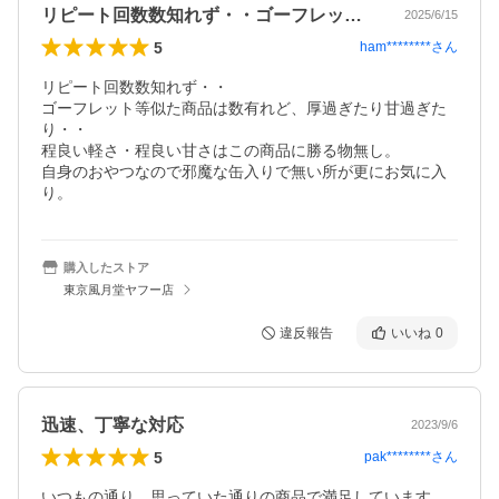
リピート回数数知れず・・ゴーフレット等…
2025/6/15
5
ham********
さん
リピート回数数知れず・・

ゴーフレット等似た商品は数有れど、厚過ぎたり甘過ぎた
り・・

程良い軽さ・程良い甘さはこの商品に勝る物無し。

自身のおやつなので邪魔な缶入りで無い所が更にお気に入
り。
購入したストア
東京風月堂ヤフー店
違反報告
いいね
0
迅速、丁寧な対応
2023/9/6
5
pak********
さん
いつもの通り、思っていた通りの商品で満足しています。
