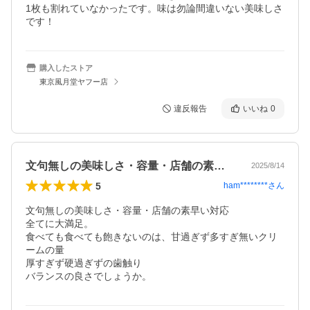
1枚も割れていなかったです。味は勿論間違いない美味しさ
です！
購入したストア
東京風月堂ヤフー店
違反報告
いいね
0
文句無しの美味しさ・容量・店舗の素早い…
2025/8/14
5
ham********
さん
文句無しの美味しさ・容量・店舗の素早い対応

全てに大満足。

食べても食べても飽きないのは、甘過ぎず多すぎ無いクリ
ームの量

厚すぎず硬過ぎずの歯触り

バランスの良さでしょうか。