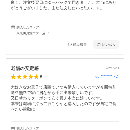
良く、注文後翌日にゆーパックで届きました。本当にあり
がとうございました。また注文したいと思います。
購入したストア
東京風月堂ヤフー店
違反報告
いいね
0
老舗の安定感
2021/2/11
5
dor********
さん
大好きなお菓子で店頭でいつも購入していますが今回特別
送料無料で家に居ながら手に出来嬉しいです。

又日替わりクーポンで安く買え本当に嬉しいです。

本来は職場に持って行こうかと購入したのですが自宅で食
べたい衝動に
購入したストア