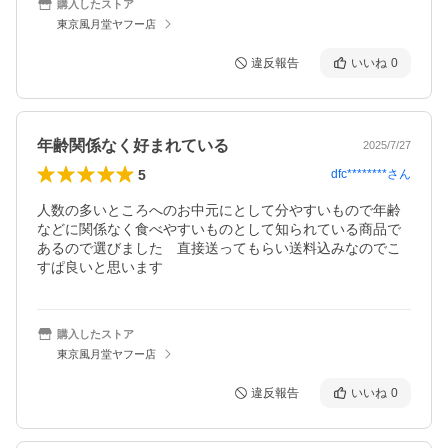
購入したストア
東京風月堂ヤフー店
違反報告
いいね
0
年齢関係なく好まれている
2025/7/27
5
dfc********
さん
人数の多いところへのお中元にとして分やすいもので年齢
などに関係なく食べやすいものとして知られている商品で
あるので選びました　直接送ってもらい送料込みなのでこ
すぱ良いと思います
購入したストア
東京風月堂ヤフー店
違反報告
いいね
0