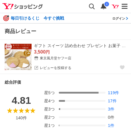
i
毎日引けるくじ 今すぐ挑戦
ログイン
商品レビュー
ギフト スイーツ 詰め合わせ プレゼント お菓子 個包装 のし セット ゴーフル 東京風月堂 ゴーフレット72枚入 退職 お世話になりました
3,500
円
東京風月堂ヤフー店
レビューを投稿する
総合評価
星
5
つ
119
件
4.81
星
4
つ
17
件
星
3
つ
3
件
星
2
つ
0
件
140
件
星
1
つ
1
件