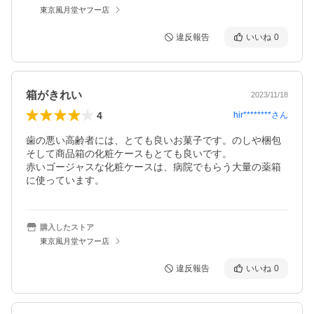
東京風月堂ヤフー店
違反報告
いいね
0
箱がきれい
2023/11/18
4
hir********
さん
歯の悪い高齢者には、とても良いお菓子です。のしや梱包
そして商品箱の化粧ケースもとても良いです。

赤いゴージャスな化粧ケースは、病院でもらう大量の薬箱
に使っています。
購入したストア
東京風月堂ヤフー店
違反報告
いいね
0