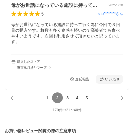
母がお世話になっている施設に持って行く…
2025/8/20
5
sue********
さん
母がお世話になっている施設に持って行く為に今回で３回
目の購入です。枚数も多く食感も軽いので高齢者でも食べ
やすいようです。次回も利用させて頂きたいと思っていま
す。
購入したストア
東京風月堂ヤフー店
違反報告
いいね
0
1
2
3
4
5
170
件中
21
〜
40
件
お買い物レビュー閲覧の際の注意事項