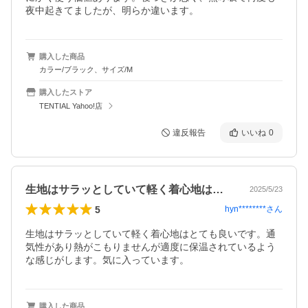
夜中起きてましたが、明らか違います。
購入した商品
カラー/ブラック、サイズ/M
購入したストア
TENTIAL Yahoo!店
違反報告
いいね
0
生地はサラッとしていて軽く着心地はとて…
2025/5/23
5
hyn********
さん
生地はサラッとしていて軽く着心地はとても良いです。通
気性があり熱がこもりませんが適度に保温されているよう
な感じがします。気に入っています。
購入した商品