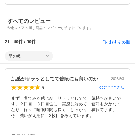
すべてのレビュー
※他ストアの同じ商品のレビューが含まれています。
21
-
40
件 /
90
件
おすすめ順
星の数
肌感がサラッとしてて普段にも良いのかな…
2025/5/3
5
ddt********
さん
まず　着てみた感じが　サラッとしてて　気持ちが良いで
す。２日目　３日目位に　実感し始めて　寝汗もかかなく
なり　徐々に睡眠時間も長く　しっかり　寝れてます。

今　洗いがえ用に　2枚目を考えています。