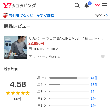
i
毎日引けるくじ 今すぐ挑戦
ログイン
商品レビュー
リカバリーウェア BAKUNE Mesh 半袖 上下セット バクネ リカバリーパジャマ リカバリーウエア 一般医療機器 レディース メンズ テンシャル メッシュ
23,980
円
TENTIAL Yahoo!店
レビューを投稿する
総合評価
星
5
つ
41
件
4.58
星
4
つ
16
件
星
3
つ
1
件
星
2
つ
1
件
60
件
星
1
つ
1
件