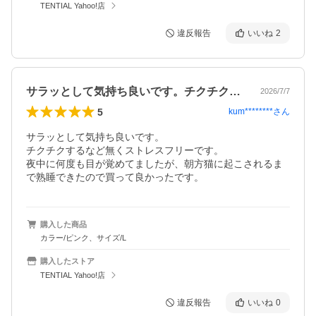
TENTIAL Yahoo!店
違反報告
いいね
2
サラッとして気持ち良いです。チクチクす…
2026/7/7
5
kum********
さん
サラッとして気持ち良いです。

チクチクするなど無くストレスフリーです。

夜中に何度も目が覚めてましたが、朝方猫に起こされるま
で熟睡できたので買って良かったです。
購入した商品
カラー/ピンク、サイズ/L
購入したストア
TENTIAL Yahoo!店
違反報告
いいね
0