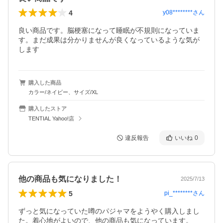
4
y08********
さん
良い商品です。脳梗塞になって睡眠が不規則になっていま
す。まだ成果は分かりませんが良くなっているような気が
します
購入した商品
カラー/ネイビー、サイズ/XL
購入したストア
TENTIAL Yahoo!店
違反報告
いいね
0
他の商品も気になりました！
2025/7/13
5
pi_********
さん
ずっと気になっていた噂のパジャマをようやく購入しまし
た。着心地がよいので、他の商品も気になっています。