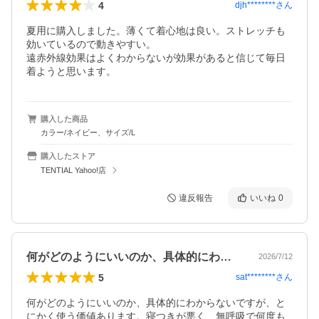
4
djh********
さん
夏用に購入しました。薄くて着心地は良い。ストレッチも
効いているので動きやすい。

遠赤外線効果はよくわからないが効果があると信じて毎日
着ようと思います。
購入した商品
カラー/ネイビー、サイズ/L
購入したストア
TENTIAL Yahoo!店
違反報告
いいね
0
何がどのようにいいのか、具体的にわから…
2026/7/12
5
sat********
さん
何がどのようにいいのか、具体的にわからないですが、と
にかく使う価値あります。寝つきが悪く、無呼吸で何度も