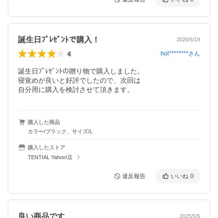
誕生日ﾌﾟﾚｾﾞﾝﾄで購入！
2026/5/18
4
hol********
さん
誕生日ﾌﾟﾚｾﾞﾝﾄの贈り物で購入しました。

寝覚めが良いと好評でしたので、次回は

自分用に購入を検討させて頂きます。
購入した商品
カラー/ブラック、サイズ/L
購入したストア
TENTIAL Yahoo!店
違反報告
いいね
0
良い商品です
2025/5/5