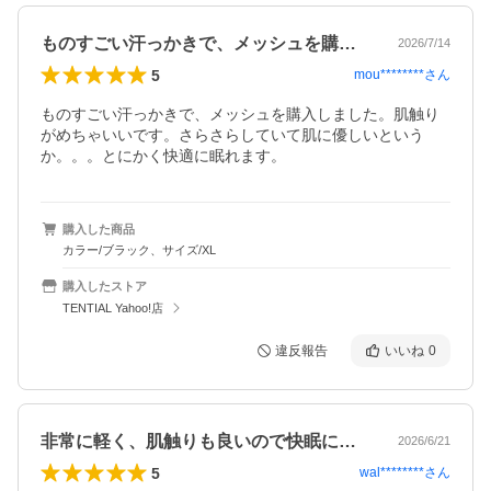
ものすごい汗っかきで、メッシュを購入し…
2026/7/14
5
mou********
さん
ものすごい汗っかきで、メッシュを購入しました。肌触り
がめちゃいいです。さらさらしていて肌に優しいという
か。。。とにかく快適に眠れます。
購入した商品
カラー/ブラック、サイズ/XL
購入したストア
TENTIAL Yahoo!店
違反報告
いいね
0
非常に軽く、肌触りも良いので快眠につな…
2026/6/21
5
wal********
さん