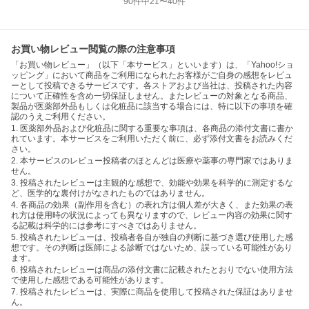
90
件中
21
〜
40
件
お買い物レビュー閲覧の際の注意事項
「お買い物レビュー」（以下「本サービス」といいます）は、「Yahoo!ショ
ッピング」において商品をご利用になられたお客様がご自身の感想をレビュ
ーとして投稿できるサービスです。各ストアおよび当社は、投稿された内容
について正確性を含め一切保証しません。またレビューの対象となる商品、
製品が医薬部外品もしくは化粧品に該当する場合には、特に以下の事項を確
認のうえご利用ください。
1. 医薬部外品および化粧品に関する重要な事項は、各商品の添付文書に書か
れています。本サービスをご利用いただく前に、必ず添付文書をお読みくだ
さい。
2. 本サービスのレビュー投稿者のほとんどは医療や薬事の専門家ではありま
せん。
3. 投稿されたレビューは主観的な感想で、効能や効果を科学的に測定するな
ど、医学的な裏付けがなされたものではありません。
4. 各商品の効果（副作用を含む）の表れ方は個人差が大きく、また効果の表
れ方は使用時の状況によっても異なりますので、レビュー内容の効果に関す
る記載は科学的には参考にすべきではありません。
5. 投稿されたレビューは、投稿者各自が独自の判断に基づき選び使用した感
想です。その判断は医師による診断ではないため、誤っている可能性があり
ます。
6. 投稿されたレビューは商品の添付文書に記載されたとおりでない使用方法
で使用した感想である可能性があります。
7. 投稿されたレビューは、実際に商品を使用して投稿された保証はありませ
ん。