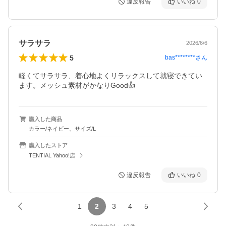
違反報告
いいね
0
サラサラ
2026/6/6
5
bas********
さん
軽くてサラサラ、着心地よくリラックスして就寝できてい
ます。メッシュ素材がかなりGood👍
購入した商品
カラー/ネイビー、サイズ/L
購入したストア
TENTIAL Yahoo!店
違反報告
いいね
0
1
2
3
4
5