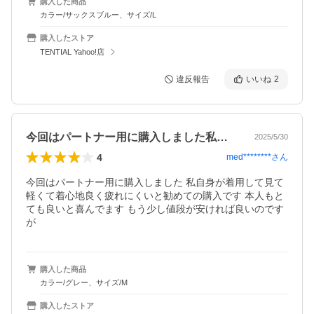
購入した商品
カラー/サックスブルー、サイズ/L
購入したストア
TENTIAL Yahoo!店
違反報告
いいね
2
今回はパートナー用に購入しました私自身…
2025/5/30
4
med********
さん
今回はパートナー用に購入しました 私自身が着用して見て
軽くて着心地良く疲れにくいと勧めての購入です 本人もと
ても良いと喜んでます もう少し値段が安ければ良いのです
が
購入した商品
カラー/グレー、サイズ/M
購入したストア