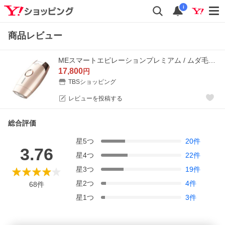
i
商品レビュー
MEスマートエピレーションプレミアム / ムダ毛ケアアイテム / フラッシュ リッツ 業務用 サロン 【TBSショッピング】
17,800
円
TBSショッピング
レビューを投稿する
総合評価
星
5
つ
20
件
3.76
星
4
つ
22
件
星
3
つ
19
件
星
2
つ
4
件
68
件
星
1
つ
3
件