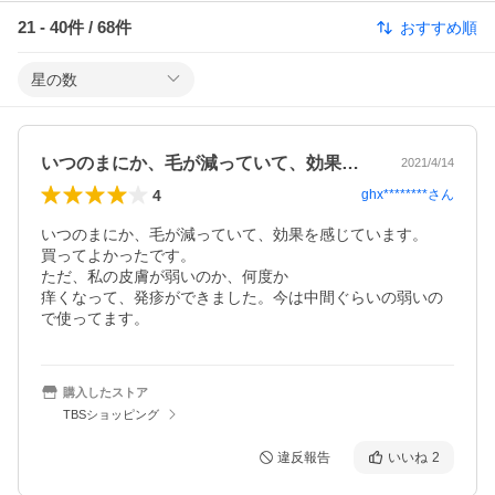
21
-
40
件 /
68
件
おすすめ順
星の数
いつのまにか、毛が減っていて、効果を感…
2021/4/14
4
ghx********
さん
いつのまにか、毛が減っていて、効果を感じています。

買ってよかったです。

ただ、私の皮膚が弱いのか、何度か

痒くなって、発疹ができました。今は中間ぐらいの弱いの
で使ってます。
購入したストア
TBSショッピング
違反報告
いいね
2