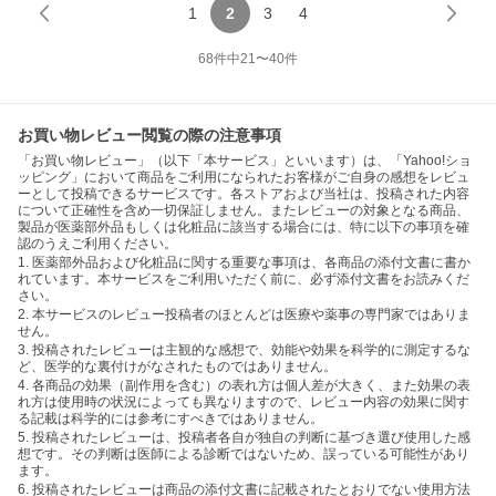
1
2
3
4
68
件中
21
〜
40
件
お買い物レビュー閲覧の際の注意事項
「お買い物レビュー」（以下「本サービス」といいます）は、「Yahoo!ショ
ッピング」において商品をご利用になられたお客様がご自身の感想をレビュ
ーとして投稿できるサービスです。各ストアおよび当社は、投稿された内容
について正確性を含め一切保証しません。またレビューの対象となる商品、
製品が医薬部外品もしくは化粧品に該当する場合には、特に以下の事項を確
認のうえご利用ください。
1. 医薬部外品および化粧品に関する重要な事項は、各商品の添付文書に書か
れています。本サービスをご利用いただく前に、必ず添付文書をお読みくだ
さい。
2. 本サービスのレビュー投稿者のほとんどは医療や薬事の専門家ではありま
せん。
3. 投稿されたレビューは主観的な感想で、効能や効果を科学的に測定するな
ど、医学的な裏付けがなされたものではありません。
4. 各商品の効果（副作用を含む）の表れ方は個人差が大きく、また効果の表
れ方は使用時の状況によっても異なりますので、レビュー内容の効果に関す
る記載は科学的には参考にすべきではありません。
5. 投稿されたレビューは、投稿者各自が独自の判断に基づき選び使用した感
想です。その判断は医師による診断ではないため、誤っている可能性があり
ます。
6. 投稿されたレビューは商品の添付文書に記載されたとおりでない使用方法