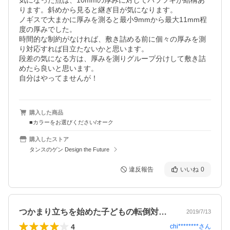
気になった点は、10mmの厚みに対してバラツキが結構あ
ります。斜めから見ると継ぎ目が気になります。

ノギスで大まかに厚みを測ると最小9mmから最大11mm程
度の厚みでした。

時間的な制約がなければ、敷き詰める前に個々の厚みを測
り対応すれば目立たないかと思います。

段差の気になる方は、厚みを測りグループ分けして敷き詰
めたら良いと思います。

自分はやってませんが！
購入した商品
■カラーをお選びください/オーク
購入したストア
タンスのゲン Design the Future
違反報告
いいね
0
つかまり立ちを始めた子どもの転倒対策で…
2019/7/13
4
chi********
さん