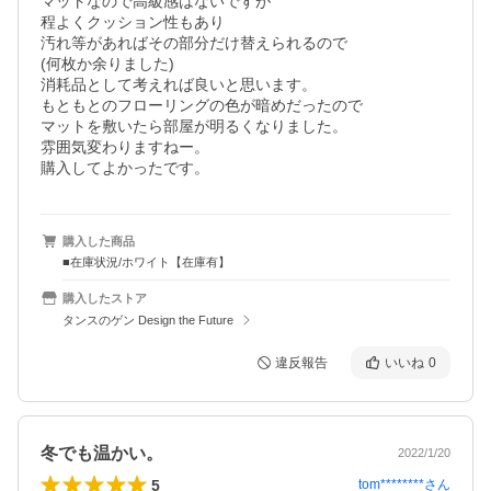
マットなので高級感はないですが

程よくクッション性もあり

汚れ等があればその部分だけ替えられるので

(何枚か余りました)

消耗品として考えれば良いと思います。

もともとのフローリングの色が暗めだったので

マットを敷いたら部屋が明るくなりました。

雰囲気変わりますねー。

購入してよかったです。
購入した商品
■在庫状況/ホワイト【在庫有】
購入したストア
タンスのゲン Design the Future
違反報告
いいね
0
冬でも温かい。
2022/1/20
5
tom********
さん