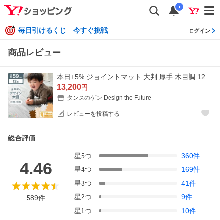
i
毎日引けるくじ 今すぐ挑戦
ログイン
商品レビュー
本日+5% ジョイントマット 大判 厚手 木目調 12畳 64枚 59cm 防音マット 床マット クッションマット プレイマット パズルマット ベビー 赤ちゃん
13,200
円
タンスのゲン Design the Future
レビューを投稿する
総合評価
星
5
つ
360
件
4.46
星
4
つ
169
件
星
3
つ
41
件
星
2
つ
9
件
589
件
星
1
つ
10
件