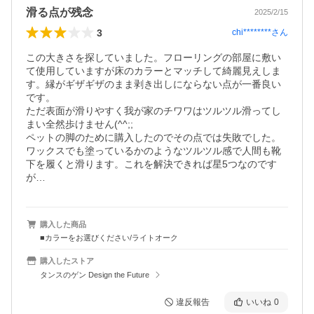
滑る点が残念
2025/2/15
3
chi********
さん
この大きさを探していました。フローリングの部屋に敷い
て使用していますが床のカラーとマッチして綺麗見えしま
す。縁がギザギザのまま剥き出しにならない点が一番良い
です。

ただ表面が滑りやすく我が家のチワワはツルツル滑ってし
まい全然歩けません(^^;;

ペットの脚のために購入したのでその点では失敗でした。
ワックスでも塗っているかのようなツルツル感で人間も靴
下を履くと滑ります。これを解決できれば星5つなのです
が…
購入した商品
■カラーをお選びください/ライトオーク
購入したストア
タンスのゲン Design the Future
違反報告
いいね
0