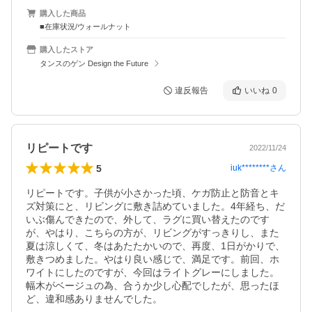
購入した商品
■在庫状況/ウォールナット
購入したストア
タンスのゲン Design the Future
違反報告
いいね
0
リピートです
2022/11/24
5
iuk********
さん
リピートです。子供が小さかった頃、ケガ防止と防音とキ
ズ対策にと、リビングに敷き詰めていました。4年経ち、だ
いぶ傷んできたので、外して、ラグに買い替えたのです
が、やはり、こちらの方が、リビングがすっきりし、また
夏は涼しくて、冬はあたたかいので、再度、1日がかりで、
敷きつめました。やはり良い感じで、満足です。前回、ホ
ワイトにしたのですが、今回はライトグレーにしました。
幅木がベージュの為、合うか少し心配でしたが、思ったほ
ど、違和感ありませんでした。