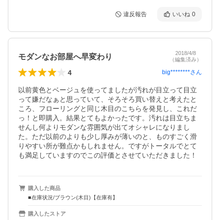
違反報告
いいね
0
2018/4/8
モダンなお部屋へ早変わり
（編集済み）
4
big********
さん
以前黄色とベージュを使ってましたが汚れが目立って目立
って嫌だなぁと思っていて、そろそろ買い替えと考えたと
ころ、フローリングと同じ木目のこちらを発見し、これだ
っ！と即購入。結果とてもよかったです。汚れは目立ちま
せんし何よりモダンな雰囲気が出てオシャレになりまし
た。ただ以前のよりも少し厚みが薄いのと、ものすごく滑
りやすい所が難点かもしれません。ですがトータルでとて
も満足していますのでこの評価とさせていただきました！
購入した商品
■在庫状況/ブラウン(木目)【在庫有】
購入したストア