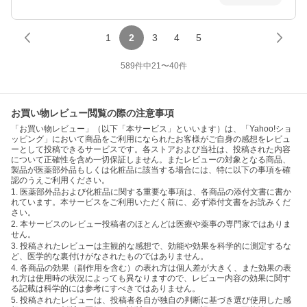
1
2
3
4
5
589
件中
21
〜
40
件
お買い物レビュー閲覧の際の注意事項
「お買い物レビュー」（以下「本サービス」といいます）は、「Yahoo!ショ
ッピング」において商品をご利用になられたお客様がご自身の感想をレビュ
ーとして投稿できるサービスです。各ストアおよび当社は、投稿された内容
について正確性を含め一切保証しません。またレビューの対象となる商品、
製品が医薬部外品もしくは化粧品に該当する場合には、特に以下の事項を確
認のうえご利用ください。
1. 医薬部外品および化粧品に関する重要な事項は、各商品の添付文書に書か
れています。本サービスをご利用いただく前に、必ず添付文書をお読みくだ
さい。
2. 本サービスのレビュー投稿者のほとんどは医療や薬事の専門家ではありま
せん。
3. 投稿されたレビューは主観的な感想で、効能や効果を科学的に測定するな
ど、医学的な裏付けがなされたものではありません。
4. 各商品の効果（副作用を含む）の表れ方は個人差が大きく、また効果の表
れ方は使用時の状況によっても異なりますので、レビュー内容の効果に関す
る記載は科学的には参考にすべきではありません。
5. 投稿されたレビューは、投稿者各自が独自の判断に基づき選び使用した感