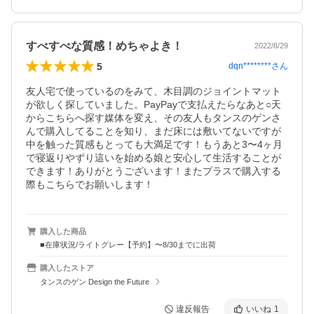
すべすべな質感！めちゃよき！
2022/8/29
5
dqn********
さん
友人宅で使っているのをみて、木目調のジョイントマット
が欲しく探していました。PayPayで支払えたらなあと○天
からこちらへ探す媒体を変え、その友人もタンスのゲンさ
んで購入してることを知り、まだ床には敷いてないですが
中を触った質感もとっても大満足です！もうあと3〜4ヶ月
で寝返りやずり這いを始める娘と安心して生活することが
できます！ありがとうございます！またプラスで購入する
際もこちらでお願いします！
購入した商品
■在庫状況/ライトグレー【予約】〜8/30までに出荷
購入したストア
タンスのゲン Design the Future
違反報告
いいね
1