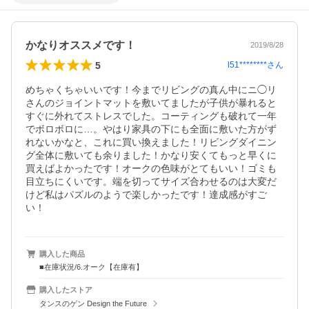
かなりオススメです！
2019/8/28
5
l51********
さん
めちゃくちゃいいです！今までリビングの真ん中にニ◯リ
さんのジョイントマットを敷いてましたが子供が暴れると
すぐに外れてストレスでした。コーティングも破れて一年
でボロボロに…。やはり家具の下にも全面に敷いた方がず
れないかなと、これに買い換えました！リビングダイニン
グ全体に敷いても余りました！かなり安くてもっと早くに
買えばよかったです！オークの色味がとてもいい！ゴミも
目立ちにくいです。端を切ってサイズ合わせるのは大変だ
けど私はパズルのようで楽しかったです！達成感がすご
い！
購入した商品
■在庫状況/6.オーク【在庫有】
購入したストア
タンスのゲン Design the Future