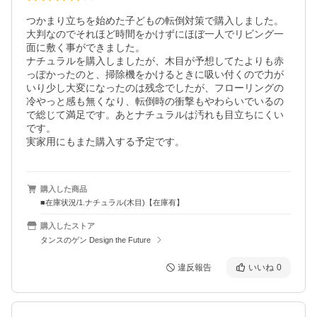
つかまり立ちを始めた子どもの転倒対策で購入しました。

大判なのでそれほど時間をかけずにほぼ一人でリビング一
面に敷く事ができました。

ナチュラルを購入しましたが、木目が予想してたよりも赤
っぽかったのと、掃除機をかけるときに吸い付くので力が
いり少し大変になったのは残念でしたが、フローリングの
冷やっと感も無くなり、転倒時の衝撃もやわらいでいるの
で総じて満足です。あとナチュラルは汚れも目立ちにくい
です。

実家用にもまた購入する予定です。
購入した商品
■在庫状況/1.ナチュラル(木目)【在庫有】
購入したストア
タンスのゲン Design the Future
違反報告
いいね
0