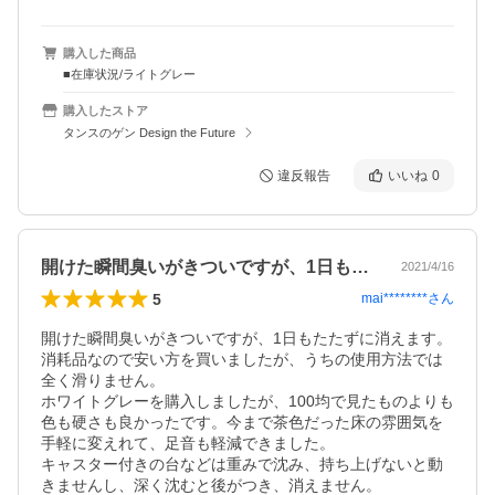
購入した商品
■在庫状況/ライトグレー
購入したストア
タンスのゲン Design the Future
違反報告
いいね
0
開けた瞬間臭いがきついですが、1日もた…
2021/4/16
5
mai********
さん
開けた瞬間臭いがきついですが、1日もたたずに消えます。

消耗品なので安い方を買いましたが、うちの使用方法では
全く滑りません。

ホワイトグレーを購入しましたが、100均で見たものよりも
色も硬さも良かったです。今まで茶色だった床の雰囲気を
手軽に変えれて、足音も軽減できました。

キャスター付きの台などは重みで沈み、持ち上げないと動
きませんし、深く沈むと後がつき、消えません。
