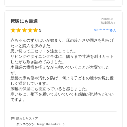
2018/1/8
床暖にも最適
（編集済み）
5
aki********
さん
赤ちゃんのずりばいが始まり、床の冷たさや固さを和らげ
たいと購入を決めまた。

思い切って二セットを注文しました。

リビングやダイニング全体に、隅々まで寸法を測りカット
しながら敷き詰めてみました。

木目調の模様を揃えながら敷いていくことが大変でした
が、

新築の床も傷や汚れを防げ、何より子どもの膝やお尻に優
しく満足しています。

床暖の保温にも役立っていると感じました。

寒い冬に、靴下を履いて歩いていても感触が気持ちがいい
ですよ。
購入したストア
タンスのゲン Design the Future