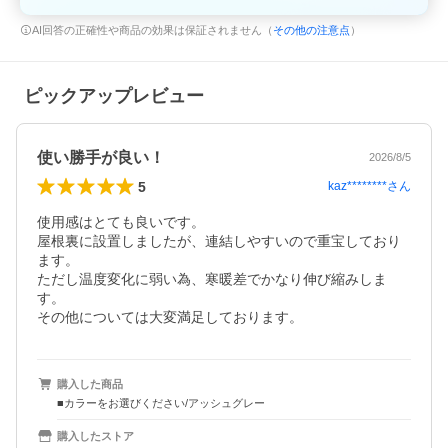
AI回答の正確性や商品の効果は保証されません（
その他の注意点
）
ピックアップレビュー
使い勝手が良い！
2026/8/5
5
kaz********
さん
使用感はとても良いです。

屋根裏に設置しましたが、連結しやすいので重宝しており
ます。

ただし温度変化に弱い為、寒暖差でかなり伸び縮みしま
す。

購入した商品
■カラーをお選びください/アッシュグレー
購入したストア