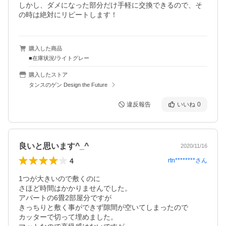
しかし、ダメになった部分だけ手軽に交換できるので、そ
の時は絶対にリピートします！
購入した商品
■在庫状況/ライトグレー
購入したストア
タンスのゲン Design the Future
違反報告
いいね
0
良いと思います^_^
2020/11/16
4
rtn********
さん
1つが大きいので敷くのに

さほど時間はかかりませんでした。

アパートの6畳2部屋分ですが

きっちりと敷く事ができず隙間が空いてしまったので

カッターで切って埋めました。
