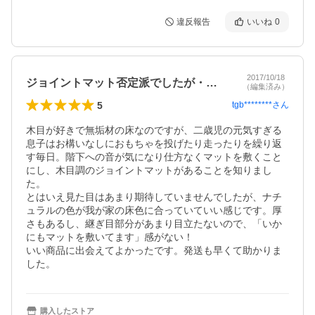
違反報告
いいね
0
2017/10/18
ジョイントマット否定派でしたが・・・
（編集済み）
5
tgb********
さん
木目が好きで無垢材の床なのですが、二歳児の元気すぎる
息子はお構いなしにおもちゃを投げたり走ったりを繰り返
す毎日。階下への音が気になり仕方なくマットを敷くこと
にし、木目調のジョイントマットがあることを知りまし
た。

とはいえ見た目はあまり期待していませんでしたが、ナチ
ュラルの色が我が家の床色に合っていていい感じです。厚
さもあるし、継ぎ目部分があまり目立たないので、「いか
にもマットを敷いてます」感がない！

いい商品に出会えてよかったです。発送も早くて助かりま
した。
購入したストア