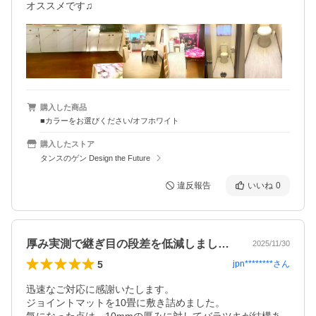
オススメです♫
購入した商品
■カラーをお選びください/オフホワイト
購入したストア
タンスのゲン Design the Future
違反報告
いいね
0
厚み実測で継ぎ目の段差を低減しましょう
2025/11/30
5
jpn********
さん
迅速なご対応に感謝いたします。

ジョイントマットを10畳に敷き詰めました。
