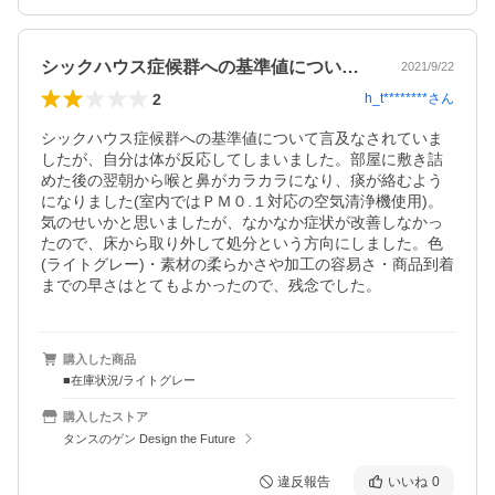
シックハウス症候群への基準値について言…
2021/9/22
2
h_t********
さん
シックハウス症候群への基準値について言及なされていま
したが、自分は体が反応してしまいました。部屋に敷き詰
めた後の翌朝から喉と鼻がカラカラになり、痰が絡むよう
になりました(室内ではＰＭ０.１対応の空気清浄機使用)。
気のせいかと思いましたが、なかなか症状が改善しなかっ
たので、床から取り外して処分という方向にしました。色
(ライトグレー)・素材の柔らかさや加工の容易さ・商品到着
までの早さはとてもよかったので、残念でした。
購入した商品
■在庫状況/ライトグレー
購入したストア
タンスのゲン Design the Future
違反報告
いいね
0