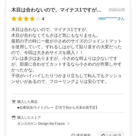
木目は合わないので、マイナス1ですが、…
2020/11/25
4
mim********
さん
木目は合わないので、マイナス1ですが、

木目が合わなくてもさほど気にもなりません。

最初の子の時に一枚が小さめのサイズのジョイントマット
を使用していて、ずれるしはがして貼り直すの大変だった
ので、今回は大きめサイズを購入！！

ズレは多少はありますが、小さめな時よりは少ないです
が、部屋に合わせてカットするなら小さめのが作業しやす
かったかな。

子供がハイハイしたりつかまり立ちして転んでもクッショ
ンせいがあるので、フローリングよりは安心です。
購入した商品
■在庫状況/ライトグレー【7月下旬から月末出荷予定】
購入したストア
タンスのゲン Design the Future
違反報告
いいね
0