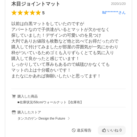
木目ジョイントマット
2020/1/20
5
ltd********
さん
以前は白黒マットをしていたのですが

アパートなので子供達がいるとマットが欠かせなく

探していました！デザインの可愛いのを見つけ

大判でありお値段も枚数など他と比べてお得だったので

購入して付けてみましたが部屋の雰囲気が一気にかわり

枠がついているためゴミも入りずらくとても気に入り

購入して良かったと感じています！

しっかりしていて厚みもあるので絨毯ひかなくても

マットの上は十分暖かいです！

またなにかあれば御願いしたいと思ってます！
購入した商品
■在庫状況/58cm/ウォールナット【在庫有】
購入したストア
タンスのゲン Design the Future
違反報告
いいね
0