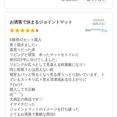
2025/6/8
お洒落で決まるジョイントマット
（編集済み）
5
brw********
さん
6畳用×2セット購入

直ぐ届きました♪

真茶々だった床

リビングと寝室　余ったマットをトイレに

休日2日半に分けてしました。

リビングが広々として見違える程素敵になり✨

同じ部屋？とは思えない程

寝室もパッと明るくなり見る度うっとり頷いています。ト
イレもスッキリ広々見え清潔感ある仕上がりに

✌︎('ω')✌︎

購入して大正解

d(￣ ￣)

大満足の商品です♡

イマイチだった

ジョイントマットのイメージを打ち破った

とてもお洒落で素敵な商品‼︎
