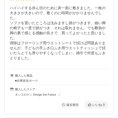
ハイハイする赤ん坊のために床一面に敷きました。一枚の
大きさが大きいので、敷くのに時間ががかりませんでし
た。

ソファを置いたところは沈みますし跡がつきます。細い脚
の椅子も一度で跡がつき、それは取れません。でも断熱や
脚の裏で感じる感触の良さで、買ってよかったと思いまし
た。

掃除はフローリング用ウエットシートで拭けば問題ありま
せんが、子どもの手ふき口ふき用ウエットティッシュで拭
いたらとても滑りやすくなってしまい、雑巾で何度もふき
とりました。
購入した商品
■在庫状況/オーク
購入したストア
タンスのゲン Design the Future
違反報告
いいね
0