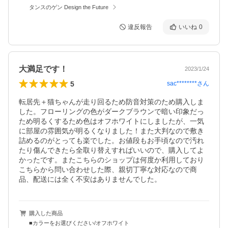
タンスのゲン Design the Future
違反報告
いいね
0
大満足です！
2023/1/24
5
sac********
さん
転居先＋猫ちゃんが走り回るため防音対策のため購入しま
した。フローリングの色がダークブラウンで暗い印象だっ
ため明るくするため色はオフホワイトにしましたが、一気
に部屋の雰囲気が明るくなりました！また大判なので敷き
詰めるのがとっても楽でした。お値段もお手頃なので汚れ
たり傷んできたら全取り替えすればいいので、購入してよ
かったです。またこちらのショップは何度か利用しており
こちらから問い合わせした際、親切丁寧な対応なので商
品、配送には全く不安はありませんでした。
購入した商品
■カラーをお選びください/オフホワイト