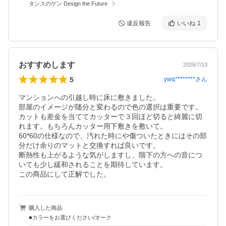
タンスのゲン Design the Future
違反報告
いいね
1
おすすめします
2026/7/13
5
ywq********
さん
マンションへの引越し時に床に敷きました。

部屋のイメージが随分と変わるので色の選択は重要です。

カットも差金を当ててカッターで３回ほど切ると綺麗に切
れます。もちろんカッター用下敷きを敷いて。

60*60の仕様なので、汚れた時にや傷ついたときにはその部
分だけ余りのマットと交換すれば良いです。

断熱性も上がるような気がしますし、階下の方への音につ
いても少し緩和されることを期待しています。

この商品にして正解でした。
購入した商品
■カラーをお選びください/オーク