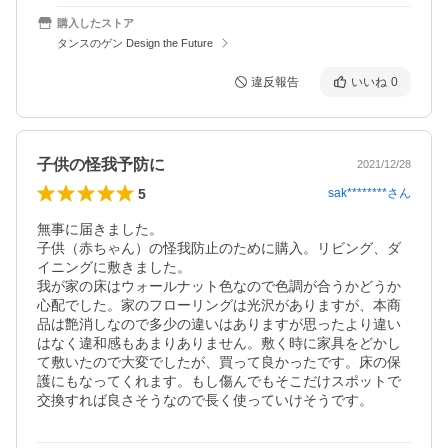
購入したストア
タンスのゲン Design the Future
違反報告
いいね
0
子供の怪我予防に
2021/12/28
5
sak********
さん
無事に届きました。

子供（赤ちゃん）の怪我防止のために購入。リビング、ダ
イニングに敷きました。

我が家の床はウォールナット色なので色調が合うかどうか
心配でした。家のフローリングは光沢がありますが、本商
品は艶消しなので多少の違いはありますが思ったより違い
はなく違和感もあまりありません。敷く時に家具をどかし
て敷いたので大変でしたが、買って良かったです。床の保
護にもなってくれます。もし傷んでもそこだけスポットで
交換すれば良さそうなので長く使っていけそうです。