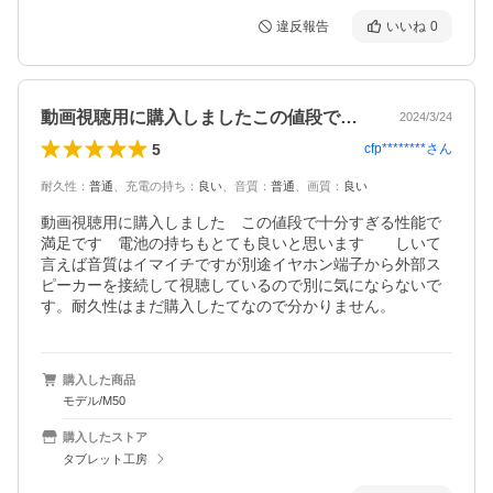
違反報告
いいね
0
動画視聴用に購入しましたこの値段で十分…
2024/3/24
5
cfp********
さん
耐久性
：
普通
、
充電の持ち
：
良い
、
音質
：
普通
、
画質
：
良い
動画視聴用に購入しました　この値段で十分すぎる性能で
満足です　電池の持ちもとても良いと思います　　しいて
言えば音質はイマイチですが別途イヤホン端子から外部ス
ピーカーを接続して視聴しているので別に気にならないで
す。耐久性はまだ購入したてなので分かりません。　
購入した商品
モデル/M50
購入したストア
タブレット工房