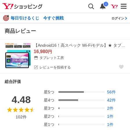
i
毎日引けるくじ 今すぐ挑戦
ログイン
商品レビュー
【Android16！高スペック Wi-Fiモデル】★ タブレット 128GB 顔認証 GPS 10インチ 本体 タブレットpc wi-fiモデル GPS TECLAST 大画面 Bluetooth
16,980
円
タブレット工房
レビューを投稿する
総合評価
星
5
つ
56
件
4.48
星
4
つ
42
件
星
3
つ
2
件
星
2
つ
1
件
102
件
星
1
つ
1
件