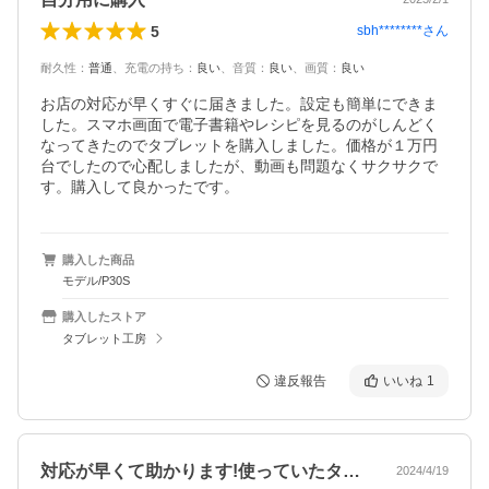
5
sbh********
さん
耐久性
：
普通
、
充電の持ち
：
良い
、
音質
：
良い
、
画質
：
良い
お店の対応が早くすぐに届きました。設定も簡単にできま
した。スマホ画面で電子書籍やレシピを見るのがしんどく
なってきたのでタブレットを購入しました。価格が１万円
台でしたので心配しましたが、動画も問題なくサクサクで
す。購入して良かったです。
購入した商品
モデル/P30S
購入したストア
タブレット工房
違反報告
いいね
1
対応が早くて助かります!使っていたタブ…
2024/4/19