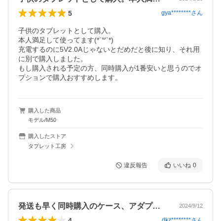
5
gya********
さん
子供のタブレットとして購入。

本人満足して使ってます(*´꒳`*)

充電するのに5V2.0Aじゃないとだめだと後に知り、それ用
に別で購入しました。

もし購入される予定の方、同時購入が1番安いと思うのでオ
プションで購入おすすめします。
購入した商品
モデル/M50
購入したストア
タブレット工房
違反報告
いいね
0
発送も早く同時購入のケース、アダプター…
2024/9/12
4
dkz********
さん