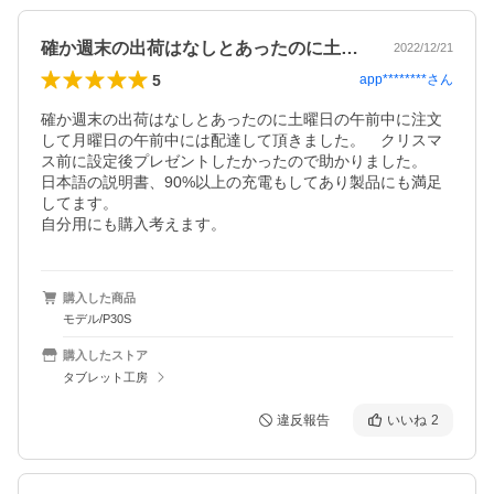
確か週末の出荷はなしとあったのに土曜日…
2022/12/21
5
app********
さん
確か週末の出荷はなしとあったのに土曜日の午前中に注文
して月曜日の午前中には配達して頂きました。　クリスマ
ス前に設定後プレゼントしたかったので助かりました。

日本語の説明書、90%以上の充電もしてあり製品にも満足
してます。

自分用にも購入考えます。
購入した商品
モデル/P30S
購入したストア
タブレット工房
違反報告
いいね
2