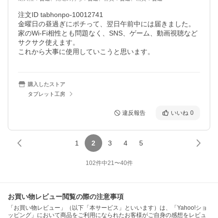
注文ID tabhonpo-10012741

金曜日の昼過ぎにポチって、翌日午前中には届きました。

家のWi-Fi相性とも問題なく、SNS、ゲーム、動画視聴など
サクサク使えます。

これから大事に使用していこうと思います。
購入したストア
タブレット工房
違反報告
いいね
0
1
2
3
4
5
102
件中
21
〜
40
件
お買い物レビュー閲覧の際の注意事項
「お買い物レビュー」（以下「本サービス」といいます）は、「Yahoo!ショ
ッピング」において商品をご利用になられたお客様がご自身の感想をレビュ