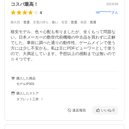
コスパ最高！
2023/3/5
4
nlr********
さん
耐久性
：
普通
、
充電の持ち
：
良い
、
音質
：
普通
、
画質
：
普通
格安モデル、色々心配も有りましたが、全くもって問題な
い。日本メーカーの数世代前機種の中古品を買わずに正解
でした。事前に調べた通りの動作性。ゲームメインで使う
方には少し不安かも。私は主にPDFビューワーとして使う
ので、大満足しています。予想以上の感動までは無いので
☆４つです。
購入した商品
モデル/P30S
購入したストア
タブレット工房
違反報告
いいね
0