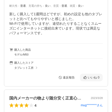
耐久性
：
普通
、
充電の持ち
：
良い
、
音質
：
普通
、
画質
：
良い
新しく購入して1週間ほどですが、初めの設定も他のタブレ
ットと比べてもやりやすいと感じました。

Wi-Fiで使用していますが、途切れたりすることなくスムー
ズにインターネットに接続出来ています。現状では満足な
パフォーマンスです。
購入した商品
モデル/M50
購入したストア
タブレット工房
違反報告
いいね
0
国内メーカーの物より随分安く正直心配で…
2023/3/28
4
mug********
さん