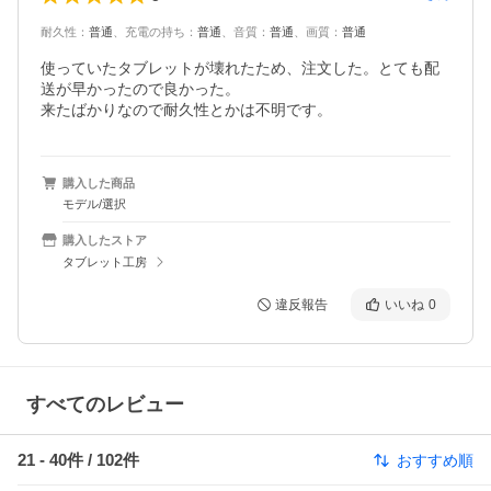
耐久性
：
普通
、
充電の持ち
：
普通
、
音質
：
普通
、
画質
：
普通
使っていたタブレットが壊れたため、注文した。とても配
送が早かったので良かった。

来たばかりなので耐久性とかは不明です。
購入した商品
モデル/選択
購入したストア
タブレット工房
違反報告
いいね
0
すべてのレビュー
21
-
40
件 /
102
件
おすすめ順