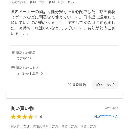
充電の持ち
：
普通
、
音質
：
普通
、
画質
：
良い
国内メーカーの物より随分安く正直心配でした。動画視聴
とゲームなどに問題なく使えています。日本語に設定して
頂いていたのが助かりました。注文して次の日に届きまし
た。長持ちすればいいなと思っています。ありがとうござ
いました。
購入した商品
モデル/P30S
購入したストア
タブレット工房
違反報告
いいね
0
良い買い物
2024/4/14
4
kkp********
さん
耐久性
：
普通
、
充電の持ち
：
普通
、
音質
：
普通
、
画質
：
普通