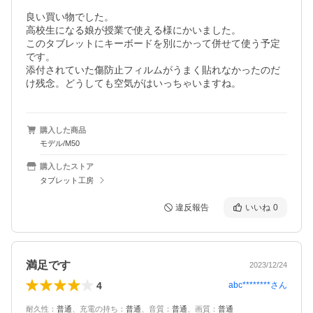
良い買い物でした。

高校生になる娘が授業で使える様にかいました。

このタブレットにキーボードを別にかって併せて使う予定
です。

添付されていた傷防止フィルムがうまく貼れなかったのだ
け残念。どうしても空気がはいっちゃいますね。
購入した商品
モデル/M50
購入したストア
タブレット工房
違反報告
いいね
0
満足です
2023/12/24
4
abc********
さん
耐久性
：
普通
、
充電の持ち
：
普通
、
音質
：
普通
、
画質
：
普通