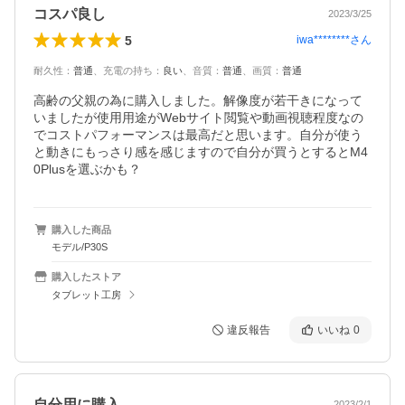
コスパ良し
2023/3/25
5
iwa********
さん
耐久性
：
普通
、
充電の持ち
：
良い
、
音質
：
普通
、
画質
：
普通
高齢の父親の為に購入しました。解像度が若干きになって
いましたが使用用途がWebサイト閲覧や動画視聴程度なの
でコストパフォーマンスは最高だと思います。自分が使う
と動きにもっさり感を感じますので自分が買うとするとM4
0Plusを選ぶかも？
購入した商品
モデル/P30S
購入したストア
タブレット工房
違反報告
いいね
0
自分用に購入
2023/2/1