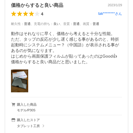
価格からすると良い商品
2023/1/29
4
tak********
さん
耐久性
：
普通
、
充電の持ち
：
良い
、
音質
：
普通
、
画質
：
普通
動作はそれなりに早く、価格から考えると十分な性能。

ただ、タップの反応が少し遅く感じる事があるのと、時折
起動時にシステムメニュー？（中国語）が表示される事が
あるのが気になります。

はじめから画面保護フィルムが貼ってあったのはGood👍

価格からすると良い商品だと思いました。
購入した商品
モデル/P30S
購入したストア
タブレット工房