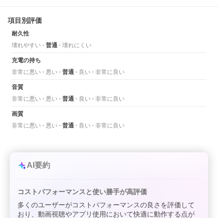
項目別評価
耐久性
壊れやすい
普通
壊れにくい
充電の持ち
非常に悪い
悪い
普通
良い
非常に良い
音質
非常に悪い
悪い
普通
良い
非常に良い
画質
非常に悪い
悪い
普通
良い
非常に良い
AI要約
コストパフォーマンスと使い勝手が高評価
多くのユーザーがコストパフォーマンスの良さを評価して
おり、動画視聴やアプリ使用において快適に動作する点が