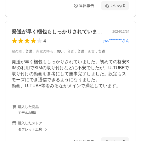
違反報告
いいね
0
発送が早く梱包もしっかりされていました…
2024/12/24
4
jwc********
さん
耐久性
：
普通
、
充電の持ち
：
悪い
、
音質
：
普通
、
画質
：
普通
発送が早く梱包もしっかりされていました。初めての格安S
IMの利用でSIMの取り付けなどに不安でしたが、U-TUBEで
取り付けの動画を参考にして無事完了しました。設定もス
モーズにでき通信できるようになりました。

動画、U-TUBE等をみるながメインで満足しています。
購入した商品
モデル/M50
購入したストア
タブレット工房