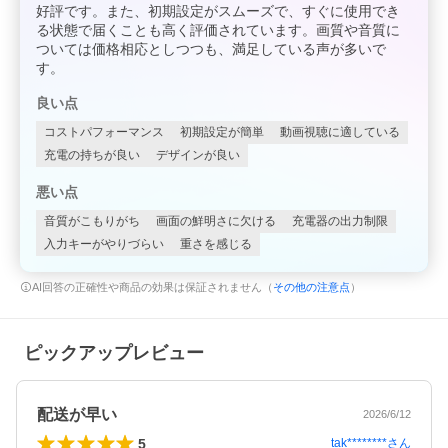
好評です。また、初期設定がスムーズで、すぐに使用でき
る状態で届くことも高く評価されています。画質や音質に
ついては価格相応としつつも、満足している声が多いで
す。
良い点
コストパフォーマンス
初期設定が簡単
動画視聴に適している
充電の持ちが良い
デザインが良い
悪い点
音質がこもりがち
画面の鮮明さに欠ける
充電器の出力制限
入力キーがやりづらい
重さを感じる
AI回答の正確性や商品の効果は保証されません（
その他の注意点
）
ピックアップレビュー
配送が早い
2026/6/12
5
tak********
さん