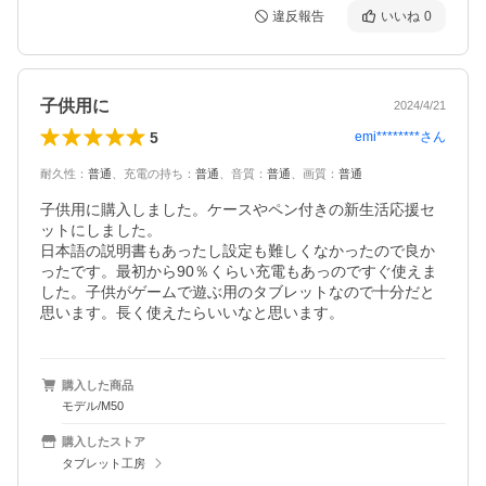
違反報告
いいね
0
子供用に
2024/4/21
5
emi********
さん
耐久性
：
普通
、
充電の持ち
：
普通
、
音質
：
普通
、
画質
：
普通
子供用に購入しました。ケースやペン付きの新生活応援セ
ットにしました。

日本語の説明書もあったし設定も難しくなかったので良か
ったです。最初から90％くらい充電もあっのですぐ使えま
した。子供がゲームで遊ぶ用のタブレットなので十分だと
思います。長く使えたらいいなと思います。
購入した商品
モデル/M50
購入したストア
タブレット工房