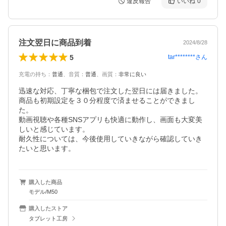
違反報告
いいね
0
注文翌日に商品到着
2024/8/28
5
tar********
さん
充電の持ち
：
普通
、
音質
：
普通
、
画質
：
非常に良い
迅速な対応、丁寧な梱包で注文した翌日には届きました。

商品も初期設定を３０分程度で済ませることができまし
た。

動画視聴や各種SNSアプリも快適に動作し、画面も大変美
しいと感じています。

耐久性については、今後使用していきながら確認していき
たいと思います。
購入した商品
モデル/M50
購入したストア
タブレット工房