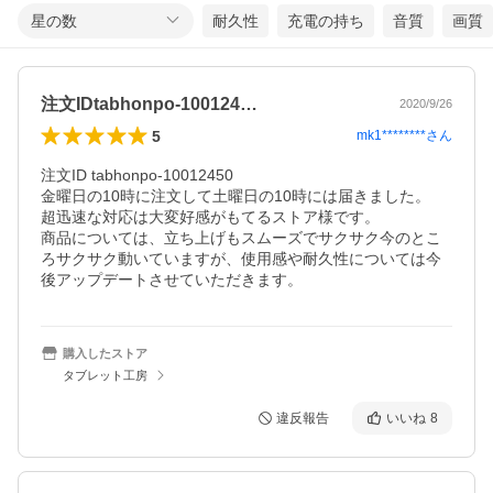
星の数
耐久性
充電の持ち
音質
画質
注文IDtabhonpo-100124…
2020/9/26
5
mk1********
さん
注文ID tabhonpo-10012450

金曜日の10時に注文して土曜日の10時には届きました。

超迅速な対応は大変好感がもてるストア様です。

商品については、立ち上げもスムーズでサクサク今のとこ
ろサクサク動いていますが、使用感や耐久性については今
後アップデートさせていただきます。
購入したストア
タブレット工房
違反報告
いいね
8