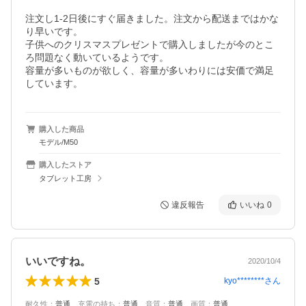
注文し1-2日後にすぐ届きました。注文から配送まではかな
り早いです。

子供へのクリスマスプレゼントで購入しましたが今のとこ
ろ問題なく動いているようです。

容量が多いものが欲しく、容量が多いわりには安価で満足
しています。
購入した商品
モデル/M50
購入したストア
タブレット工房
違反報告
いいね
0
いいですね。
2020/10/4
5
kyo********
さん
耐久性
：
普通
、
充電の持ち
：
普通
、
音質
：
普通
、
画質
：
普通