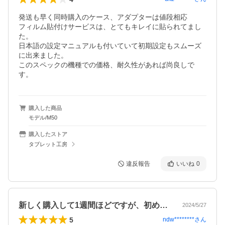
発送も早く同時購入のケース、アダプターは値段相応

フィルム貼付けサービスは、とてもキレイに貼られてまし
た。

日本語の設定マニュアルも付いていて初期設定もスムーズ
に出来ました。 

このスペックの機種での価格、耐久性があれば尚良しで
す。
購入した商品
モデル/M50
購入したストア
タブレット工房
違反報告
いいね
0
新しく購入して1週間ほどですが、初めの…
2024/5/27
5
ndw********
さん