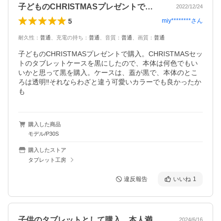
子どものCHRISTMASプレゼントで…
2022/12/24
5
miy********
さん
耐久性
：
普通
、
充電の持ち
：
普通
、
音質
：
普通
、
画質
：
普通
子どものCHRISTMASプレゼントで購入。CHRISTMASセッ
トのタブレットケースを黒にしたので、本体は何色でもい
いかと思って黒を購入。ケースは、蓋が黒で、本体のとこ
ろは透明‼️それならわざと違う可愛いカラーでも良かったか
も
購入した商品
モデル/P30S
購入したストア
タブレット工房
違反報告
いいね
1
子供のタブレットとして購入。本人満足し…
2024/6/16