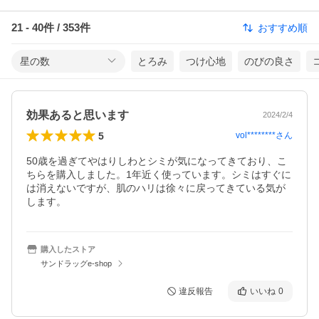
21
-
40
件 /
353
件
おすすめ順
星の数
とろみ
つけ心地
のびの良さ
効果あると思います
2024/2/4
5
vol********
さん
50歳を過ぎてやはりしわとシミが気になってきており、こ
ちらを購入しました。1年近く使っています。シミはすぐに
は消えないですが、肌のハリは徐々に戻ってきている気が
します。
購入したストア
サンドラッグe-shop
違反報告
いいね
0