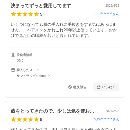
決まってずっと愛用してます
2022/4/13
5
end********
さん
いくつになっても肌の手入れに手抜きをする気はあらはま
せん。ニベアメンをかれこれ20年以上使っています。おか
げで見た目の印象が若いと言われています。
投稿者情報
50代
購入したストア
サンドラッグe-shop
違反報告
いいね
0
歳をとってきたので、少しは気を使おうと…
2024/2/25
5
hum********
さん
歳をとってきたので、少しは気を使おうと使い始めていま