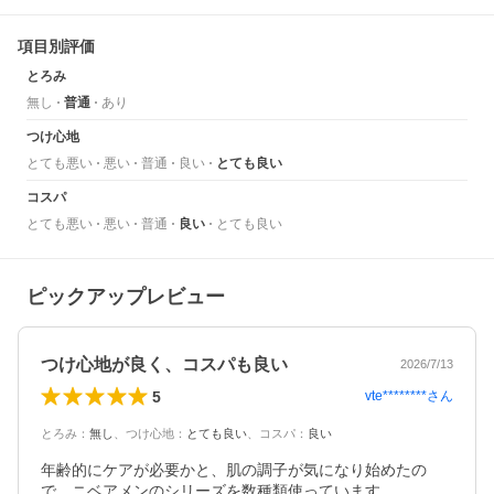
項目別評価
とろみ
無し
普通
あり
つけ心地
とても悪い
悪い
普通
良い
とても良い
コスパ
とても悪い
悪い
普通
良い
とても良い
ピックアップレビュー
つけ心地が良く、コスパも良い
2026/7/13
5
vte********
さん
とろみ
：
無し
、
つけ心地
：
とても良い
、
コスパ
：
良い
年齢的にケアが必要かと、肌の調子が気になり始めたの
で、ニベアメンのシリーズを数種類使っています。
