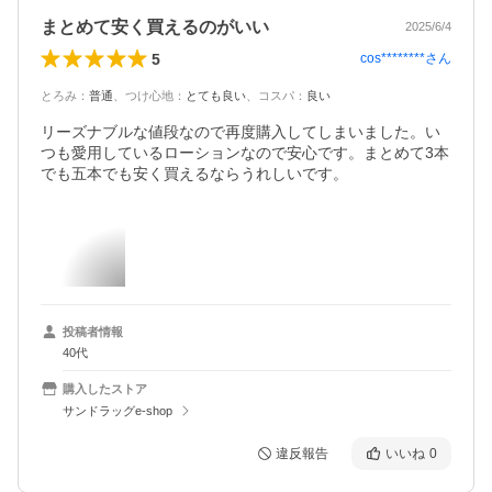
まとめて安く買えるのがいい
2025/6/4
5
cos********
さん
とろみ
：
普通
、
つけ心地
：
とても良い
、
コスパ
：
良い
リーズナブルな値段なので再度購入してしまいました。い
つも愛用しているローションなので安心です。まとめて3本
でも五本でも安く買えるならうれしいです。
投稿者情報
40代
購入したストア
サンドラッグe-shop
違反報告
いいね
0