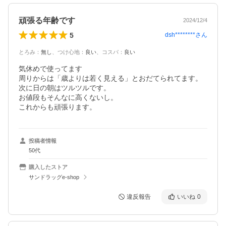
頑張る年齢です
2024/12/4
5
dsh********
さん
とろみ
：
無し
、
つけ心地
：
良い
、
コスパ
：
良い
気休めで使ってます

周りからは「歳よりは若く見える」とおだてられてます。

次に日の朝はツルツルです。

お値段もそんなに高くないし。

これからも頑張ります。
投稿者情報
50代
購入したストア
サンドラッグe-shop
違反報告
いいね
0