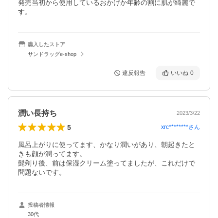
発売当初から使用しているおかげか年齢の割に肌が綺麗で
す。
購入したストア
サンドラッグe-shop
違反報告
いいね
0
潤い長持ち
2023/3/22
5
xrc********
さん
風呂上がりに使ってます、かなり潤いがあり、朝起きたと
きも顔が潤ってます。

髭剃り後、前は保湿クリーム塗ってましたが、これだけで
問題ないです。
投稿者情報
30代