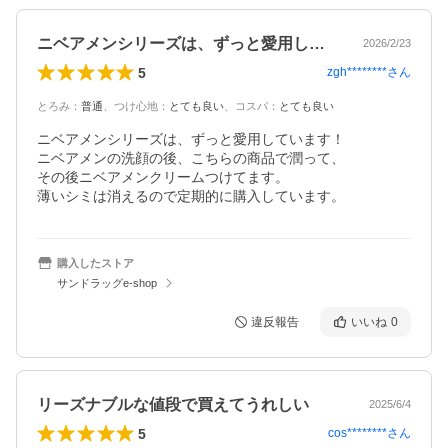
ニベアメンシリーズは、ずっと愛用してい…
2026/2/23
5
zgh********
さん
とろみ
：
普通
、
つけ心地
：
とても良い
、
コスパ
：
とても良い
ニベアメンシリーズは、ずっと愛用しています！

ニベアメンの洗顔の後、こちらの商品で潤って、

その後ニベアメンクリームつけてます。

購入したストア
サンドラッグe-shop
違反報告
いいね
0
リーズナブルな値段で買えてうれしい
2025/6/4
5
cos********
さん