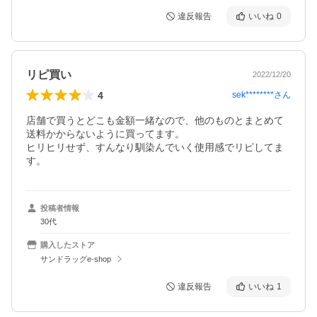
違反報告
いいね
0
リピ買い
2022/12/20
4
sek********
さん
店舗で買うとどこも金額一緒なので、他のものとまとめて
送料かからないように買ってます。

ヒリヒリせず、すんなり馴染んでいく使用感でリピしてま
す。
投稿者情報
30代
購入したストア
サンドラッグe-shop
違反報告
いいね
1