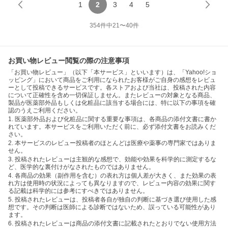
1
2
3
4
5
354
件中
21
〜
40
件
お買い物レビュー閲覧の際の注意事項
「お買い物レビュー」（以下「本サービス」といいます）は、「Yahoo!ショ
ッピング」において商品をご利用になられたお客様がご自身の感想をレビュ
ーとして投稿できるサービスです。各ストアおよび当社は、投稿された内容
について正確性を含め一切保証しません。またレビューの対象となる商品、
製品が医薬部外品もしくは化粧品に該当する場合には、特に以下の事項を確
認のうえご利用ください。
1. 医薬部外品および化粧品に関する重要な事項は、各商品の添付文書に書か
れています。本サービスをご利用いただく前に、必ず添付文書をお読みくだ
さい。
2. 本サービスのレビュー投稿者のほとんどは医療や薬事の専門家ではありま
せん。
3. 投稿されたレビューは主観的な感想で、効能や効果を科学的に測定するな
ど、医学的な裏付けがなされたものではありません。
4. 各商品の効果（副作用を含む）の表れ方は個人差が大きく、また効果の表
れ方は使用時の状況によっても異なりますので、レビュー内容の効果に関す
る記載は科学的には参考にすべきではありません。
5. 投稿されたレビューは、投稿者各自が独自の判断に基づき選び使用した感
想です。その判断は医師による診断ではないため、誤っている可能性があり
ます。
6. 投稿されたレビューは商品の添付文書に記載されたとおりでない使用方法