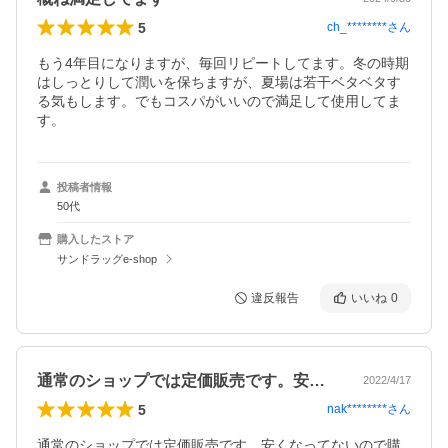
5
ch_********
さん
もう4年目になりますが、毎回リピートしてます。冬の時期
はしっとりして潤いを保ちますが、夏場は若干ベタベタす
る気もします。でもコスパがいいので満足して使用してま
す。
投稿者情報
50代
購入したストア
サンドラッグe-shop
違反報告
いいね
0
通常のショップでは定価販売です。安くな…
2022/4/17
5
nak********
さん
通常のショップでは定価販売です。安くなってないので購