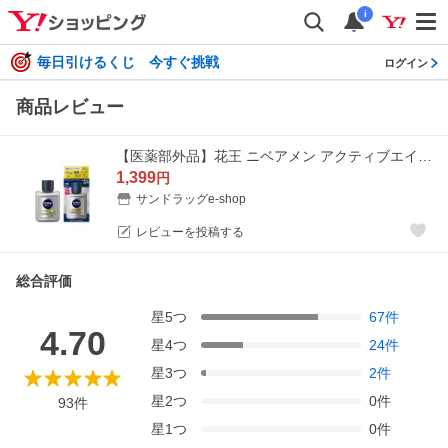
i
毎日引けるくじ 今すぐ挑戦
ログイン
商品レビュー
【医薬部外品】花王 ニベアメン アクティブエイジローション 110ml
1,399
円
サンドラッグe-shop
レビューを投稿する
総合評価
星
5
つ
67
件
4.70
星
4
つ
24
件
星
3
つ
2
件
星
2
つ
0
件
93
件
星
1
つ
0
件