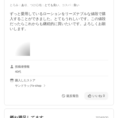
とろみ
：
あり
、
つけ心地
：
とても良い
、
コスパ
：
良い
ずっと愛用しているローションをリーズナブルな値段で購
入することができました。とてもうれしいです。この値段
だったらこれからも継続的に買いたいです。よろしくお願
いします。
投稿者情報
40代
購入したストア
サンドラッグe-shop
違反報告
いいね
0
概ね満足してます
2024/9/30