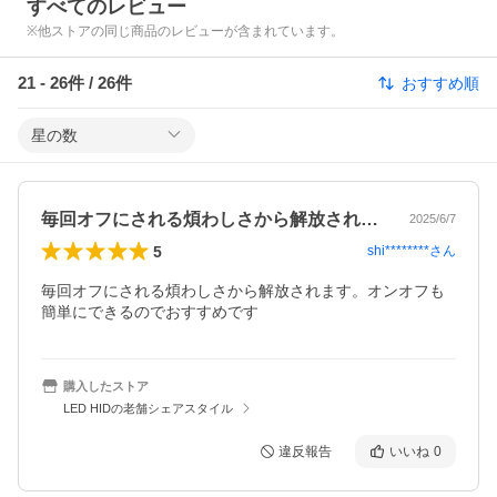
すべてのレビュー
※他ストアの同じ商品のレビューが含まれています。
21
-
26
件 /
26
件
おすすめ順
星の数
毎回オフにされる煩わしさから解放されま…
2025/6/7
5
shi********
さん
毎回オフにされる煩わしさから解放されます。オンオフも
簡単にできるのでおすすめです
購入したストア
LED HIDの老舗シェアスタイル
違反報告
いいね
0