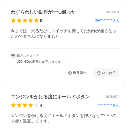
わずらわしい動作が一つ減った
2025/5/31
5
soy********
さん
今までは、乗るたびにスイッチを押してた動作が無くなっ
たので楽ちんになりました。
購入したストア
LED HIDの老舗シェアスタイル
違反報告
いいね
0
エンジンをかける度にホールドボタンを押…
2025/4/24
4
tri********
さん
エンジンをかける度にホールドボタンを押さなくていいの
で凄く重宝してます。