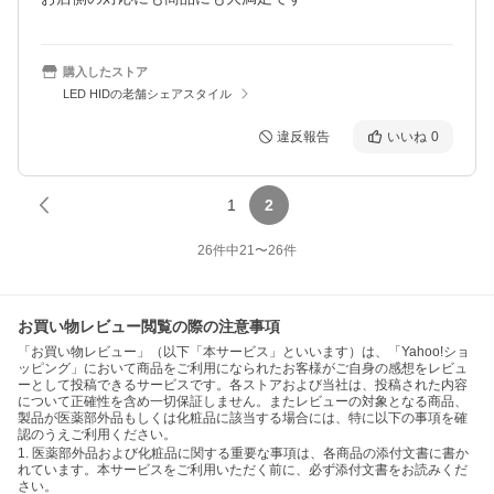
購入したストア
LED HIDの老舗シェアスタイル
違反報告
いいね
0
1
2
26
件中
21
〜
26
件
お買い物レビュー閲覧の際の注意事項
「お買い物レビュー」（以下「本サービス」といいます）は、「Yahoo!ショ
ッピング」において商品をご利用になられたお客様がご自身の感想をレビュ
ーとして投稿できるサービスです。各ストアおよび当社は、投稿された内容
について正確性を含め一切保証しません。またレビューの対象となる商品、
製品が医薬部外品もしくは化粧品に該当する場合には、特に以下の事項を確
認のうえご利用ください。
1. 医薬部外品および化粧品に関する重要な事項は、各商品の添付文書に書か
れています。本サービスをご利用いただく前に、必ず添付文書をお読みくだ
さい。