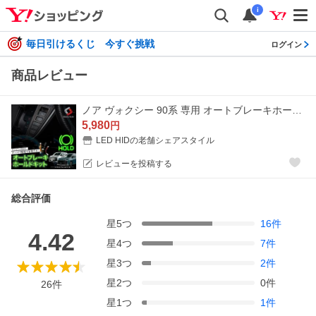
i
毎日引けるくじ 今すぐ挑戦
ログイン
商品レビュー
ノア ヴォクシー 90系 専用 オートブレーキホールドキット 電子パーツ 配線 アクセサリー 自動ON VOXY NOAH トヨタ シェアスタイル
5,980
円
LED HIDの老舗シェアスタイル
レビューを投稿する
総合評価
星
5
つ
16
件
4.42
星
4
つ
7
件
星
3
つ
2
件
星
2
つ
0
件
26
件
星
1
つ
1
件