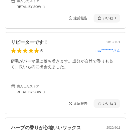
購入したストア
RETAIL BY SOW
違反報告
いいね
1
リピーターです！
2019/11/1
5
nav********
さん
癖毛がパーマ風に落ち着きます。成分が自然で香りも良
く、良いものに出会えました。
購入したストア
RETAIL BY SOW
違反報告
いいね
3
ハーブの香りが心地いいワックス
2020/8/11