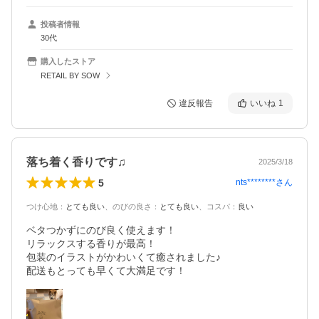
投稿者情報
30代
購入したストア
RETAIL BY SOW
違反報告
いいね
1
落ち着く香りです♫
2025/3/18
5
nts********
さん
つけ心地
：
とても良い
、
のびの良さ
：
とても良い
、
コスパ
：
良い
ベタつかずにのび良く使えます！

リラックスする香りが最高！

包装のイラストがかわいくて癒されました♪

配送もとっても早くて大満足です！