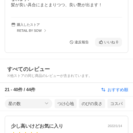
髪が良い具合にまとまりつつ、良い艶が出ます！
購入したストア
RETAIL BY SOW
違反報告
いいね
0
すべてのレビュー
※他ストアの同じ商品のレビューが含まれています。
21
-
40
件 /
44
件
おすすめ順
星の数
つけ心地
のびの良さ
コスパ
少し高いけどお気に入り
2022/1/14