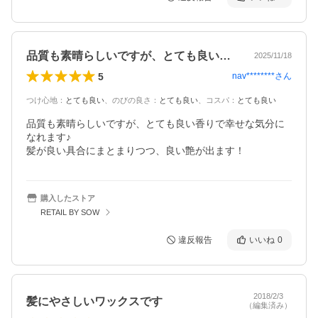
品質も素晴らしいですが、とても良い香り…
2025/11/18
5
nav********
さん
つけ心地
：
とても良い
、
のびの良さ
：
とても良い
、
コスパ
：
とても良い
品質も素晴らしいですが、とても良い香りで幸せな気分に
なれます♪

髪が良い具合にまとまりつつ、良い艶が出ます！
購入したストア
RETAIL BY SOW
違反報告
いいね
0
2018/2/3
髪にやさしいワックスです
（編集済み）