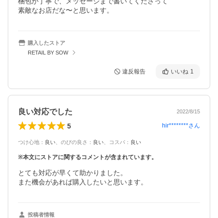
梱包が丁寧で、メッセージまで書いてくださって

購入したストア
RETAIL BY SOW
違反報告
いいね
1
良い対応でした
2022/8/15
5
hir********
さん
つけ心地
：
良い
、
のびの良さ
：
良い
、
コスパ
：
良い
※本文にストアに関するコメントが含まれています。
とても対応が早くて助かりました。

また機会があれば購入したいと思います。
投稿者情報