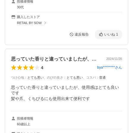
投稿者情報
30代
購入したストア
RETAIL BY SOW
違反報告
いいね
1
思っていた香りと違っていましたが、使用…
2024/11/26
4
bya********
さん
つけ心地
：
とても悪い
、
のびの良さ
：
とても悪い
、
コスパ
：
普通
思っていた香りと違っていましたが、使用感はとても良い
です

髪や爪、くちびるにも使用出来て便利です
投稿者情報
60歳以上