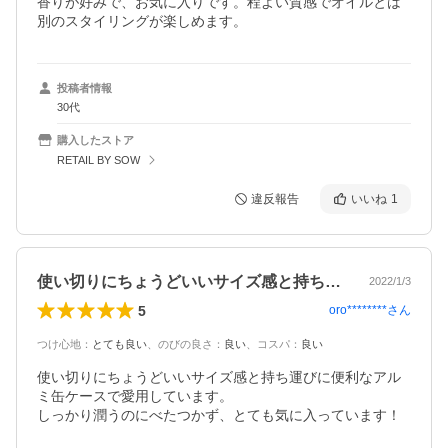
香りが好みで、お気に入りです。程よい質感でオイルとは
別のスタイリングが楽しめます。
投稿者情報
30代
購入したストア
RETAIL BY SOW
違反報告
いいね
1
使い切りにちょうどいいサイズ感と持ち運…
2022/1/3
5
oro********
さん
つけ心地
：
とても良い
、
のびの良さ
：
良い
、
コスパ
：
良い
使い切りにちょうどいいサイズ感と持ち運びに便利なアル
ミ缶ケースで愛用しています。

しっかり潤うのにべたつかず、とても気に入っています！