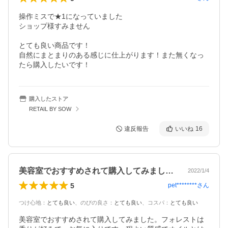
操作ミスで★1になっていました

ショップ様すみません

とても良い商品です！

自然にまとまりのある感じに仕上がります！また無くなっ
たら購入したいです！
購入したストア
RETAIL BY SOW
違反報告
いいね
16
美容室でおすすめされて購入してみました…
2022/1/4
5
pet********
さん
つけ心地
：
とても良い
、
のびの良さ
：
とても良い
、
コスパ
：
とても良い
美容室でおすすめされて購入してみました。フォレストは