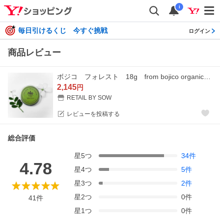
i
毎日引けるくじ 今すぐ挑戦
ログイン
商品レビュー
ボジコ フォレスト 18g from bojico organic wax
2,145
円
RETAIL BY SOW
レビューを投稿する
総合評価
星
5
つ
34
件
4.78
星
4
つ
5
件
星
3
つ
2
件
星
2
つ
0
件
41
件
星
1
つ
0
件