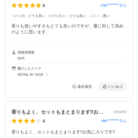
5
cnp********
さん
つけ心地
：
とても良い
、
のびの良さ
：
とても良い
、
コスパ
：
悪い
香りも使いやすさもとても良いのですが、量に対して高め
のように思います、
投稿者情報
50代
購入したストア
RETAIL BY SOW
違反報告
いいね
2
香りもよく、セットもまとまります‼️お…
2019/8/9
4
xfw********
さん
香りもよく、セットもまとまります‼️お気に入りです‼️