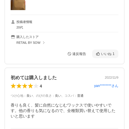
投稿者情報
20代
購入したストア
RETAIL BY SOW
違反報告
いいね
1
初めては購入しました
2022/11/9
4
yan********
さん
つけ心地
：
良い
、
のびの良さ
：
良い
、
コスパ
：
普通
香りも良く、髪に自然になじむワックスで使いやすいで
す。他の香りも気になるので、全種類買い替えて使用した
いと思います