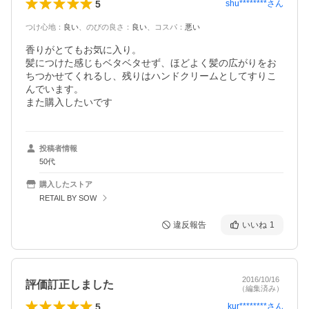
5
shu********
さん
つけ心地
：
良い
、
のびの良さ
：
良い
、
コスパ
：
悪い
香りがとてもお気に入り。

髪につけた感じもベタベタせず、ほどよく髪の広がりをお
ちつかせてくれるし、残りはハンドクリームとしてすりこ
んでいます。

また購入したいです
投稿者情報
50代
購入したストア
RETAIL BY SOW
違反報告
いいね
1
2016/10/16
評価訂正しました
（編集済み）
5
kur********
さん