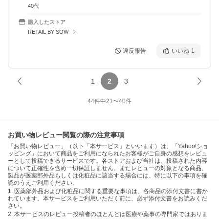
40代
購入したストア
RETAIL BY SOW
違反報告
いいね
1
1
2
3
44
件中
21
〜
40
件
お買い物レビュー閲覧の際の注意事項
「お買い物レビュー」（以下「本サービス」といいます）は、「Yahoo!ショ
ッピング」において商品をご利用になられたお客様がご自身の感想をレビュ
ーとして投稿できるサービスです。各ストアおよび当社は、投稿された内容
について正確性を含め一切保証しません。またレビューの対象となる商品、
製品が医薬部外品もしくは化粧品に該当する場合には、特に以下の事項を確
認のうえご利用ください。
1. 医薬部外品および化粧品に関する重要な事項は、各商品の添付文書に書か
れています。本サービスをご利用いただく前に、必ず添付文書をお読みくだ
さい。
2. 本サービスのレビュー投稿者のほとんどは医療や薬事の専門家ではありま