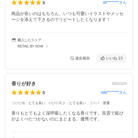
5
str********
さん
商品が良いのはもちろん、いつも可愛いイラストやメッセ
ージを添えて下さるのでリピートしたくなります！
購入したストア
RETAIL BY SOW
違反報告
いいね
13
香りが好き
2021/12/4
5
sdq********
さん
つけ心地
：
とても良い
、
のびの良さ
：
とても良い
、
コスパ
：
普通
香りもとてもよく深呼吸したくなる香りです。良質で延び
がよくべたつかないのにまとまる。優秀です。