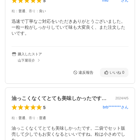
5
mid********
さん
粒
：
普通
、
香り
：
良い
迅速で丁寧なご対応をいただきありがとうございました。
一粒一粒がしっかりしていて味も大変良く、また注文した
いです。
購入したストア
山下屋荘介
違反報告
いいね
0
油っこくなくてとても美味しかったです。…
2024/4/5
5
brb********
さん
粒
：
普通
、
香り
：
普通
油っこくなくてとても美味しかったです。二袋でセット販
売して少しでもお安くなるといいですね。粒は小さめでし