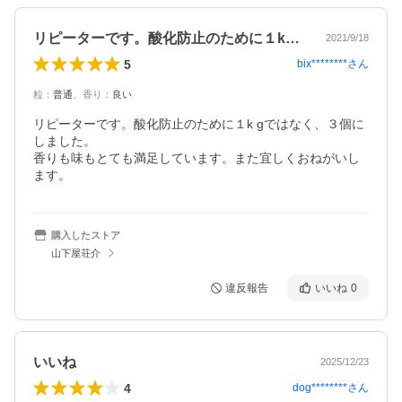
リピーターです。酸化防止のために１kg…
2021/9/18
5
bix********
さん
粒
：
普通
、
香り
：
良い
リピーターです。酸化防止のために１k gではなく、３個に
しました。

香りも味もとても満足しています。また宜しくおねがいし
ます。
購入したストア
山下屋荘介
違反報告
いいね
0
いいね
2025/12/23
4
dog********
さん