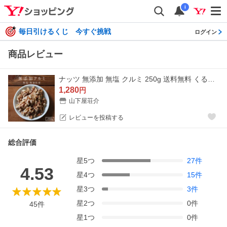
i
毎日引けるくじ 今すぐ挑戦
ログイン
商品レビュー
ナッツ 無添加 無塩 クルミ 250g 送料無料 くるみ 胡桃 素焼き ロースト アメリカ産 おつまみ おやつ ポイント利用 超PayPay祭
1,280
円
山下屋荘介
レビューを投稿する
総合評価
星
5
つ
27
件
4.53
星
4
つ
15
件
星
3
つ
3
件
星
2
つ
0
件
45
件
星
1
つ
0
件