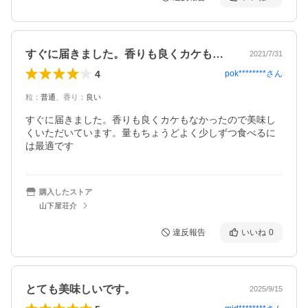
すぐに届きました。香りも良くカケもなか…
2021/7/31
4
pok********
さん
粒
：
普通
、
香り
：
良い
すぐに届きました。香りも良くカケもなかったので美味し
くいただいています。量もちょうどよく少しずつ食べるに
は最適です
購入したストア
山下屋荘介
違反報告
いいね
0
とても美味しいです。
2025/9/15