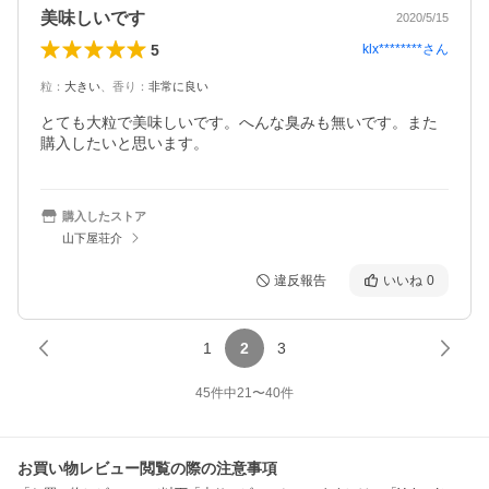
美味しいです
2020/5/15
5
klx********
さん
粒
：
大きい
、
香り
：
非常に良い
とても大粒で美味しいです。へんな臭みも無いです。また
購入したいと思います。
購入したストア
山下屋荘介
違反報告
いいね
0
1
2
3
45
件中
21
〜
40
件
お買い物レビュー閲覧の際の注意事項