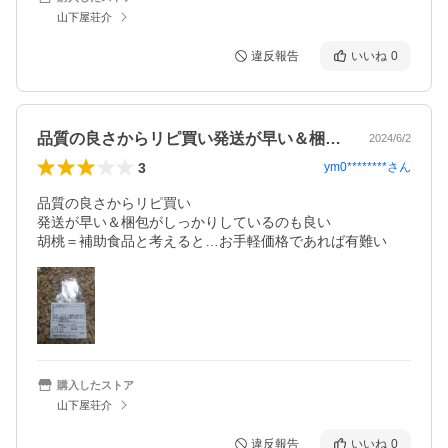
山下屋荘介
違反報告
いいね
0
品質の良さからリピ買い発送が早い＆梱包…
2024/6/2
3
ym0********
さん
品質の良さからリピ買い

発送が早い＆梱包がしっかりしているのも良い

胡桃＝補助食品と考えると…お手軽価格であれば有難い
購入したストア
山下屋荘介
違反報告
いいね
0