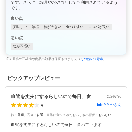
です。さらに、調理やおやつとしても利用されているよう
です。
良い点
美味しい
無塩
粒が大きい
食べやすい
コスパが良い
悪い点
粒が不揃い
AI回答の正確性や商品の効果は保証されません（
その他の注意点
）
ピックアップレビュー
血管を丈夫にするらしいので毎日、食べて…
2026/7/26
4
brb********
さん
粒
：
普通
、
香り
：
普通
、
実際に食べてみたおいしさの評価
：
おいしい
血管を丈夫にするらしいので毎日、食べています