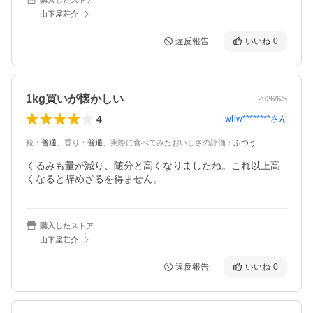
山下屋荘介
違反報告
いいね
0
1kg買いが懐かしい
2026/6/5
4
whw********
さん
粒
：
普通
、
香り
：
普通
、
実際に食べてみたおいしさの評価
：
ふつう
くるみも量が減り、随分と高くなりましたね。これ以上高
くなると辞めざるを得ません。
購入したストア
山下屋荘介
違反報告
いいね
0