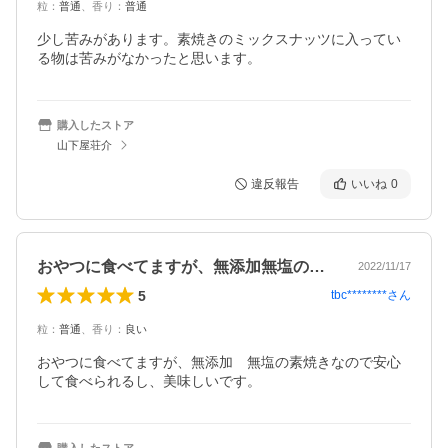
粒
：
普通
、
香り
：
普通
少し苦みがあります。素焼きのミックスナッツに入ってい
る物は苦みがなかったと思います。
購入したストア
山下屋荘介
違反報告
いいね
0
おやつに食べてますが、無添加無塩の素焼…
2022/11/17
5
tbc********
さん
粒
：
普通
、
香り
：
良い
おやつに食べてますが、無添加　無塩の素焼きなので安心
して食べられるし、美味しいです。
購入したストア