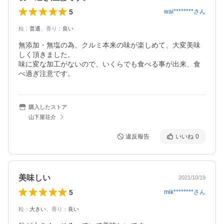
5
wai********
さん
粒
：
普通
、
香り
：
良い
無添加・無塩の為、クルミ本来の味が楽しめて、大変美味
しく頂きました。

味に変な加工がないので、いくらでも食べる事が出来、食
べ過ぎ注意です。
購入したストア
山下屋荘介
違反報告
いいね
0
美味しい
2021/10/19
5
mik********
さん
粒
：
大きい
、
香り
：
良い