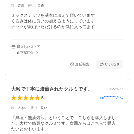
粒
：
普通
、
香り
：
普通
ミックスナッツを基本に加えて頂いています

くるみは体に良いの加えるようにしています

ナッツが沢山いただけるのが気に入ってます
購入したストア
山下屋荘介
違反報告
いいね
0
大粒で丁寧に焙煎されたクルミです。
2022/4/27
5
inj********
さん
粒
：
大きい
、
香り
：
良い
『無塩・無油焙煎』ということで、こちらを購入しまし
た。大粒で綺麗なクルミです。次回からはこちらで購入し
たいとおもいます。