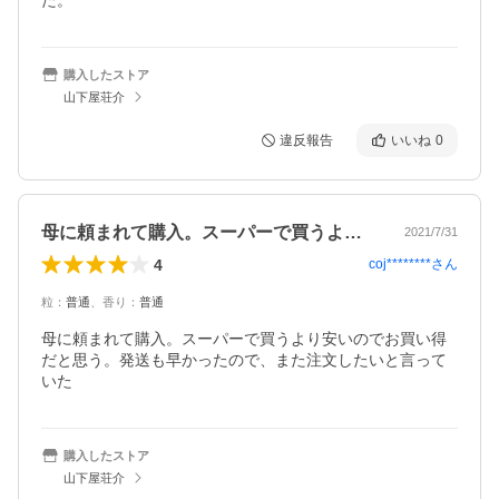
た。
購入したストア
山下屋荘介
違反報告
いいね
0
母に頼まれて購入。スーパーで買うより安…
2021/7/31
4
coj********
さん
粒
：
普通
、
香り
：
普通
母に頼まれて購入。スーパーで買うより安いのでお買い得
だと思う。発送も早かったので、また注文したいと言って
いた
購入したストア
山下屋荘介