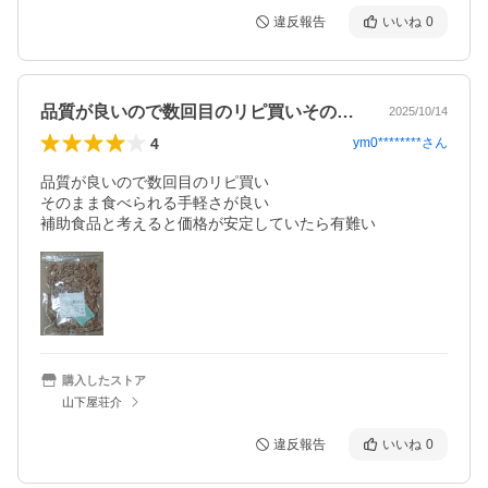
違反報告
いいね
0
品質が良いので数回目のリピ買いそのまま…
2025/10/14
4
ym0********
さん
品質が良いので数回目のリピ買い

そのまま食べられる手軽さが良い

補助食品と考えると価格が安定していたら有難い
購入したストア
山下屋荘介
違反報告
いいね
0