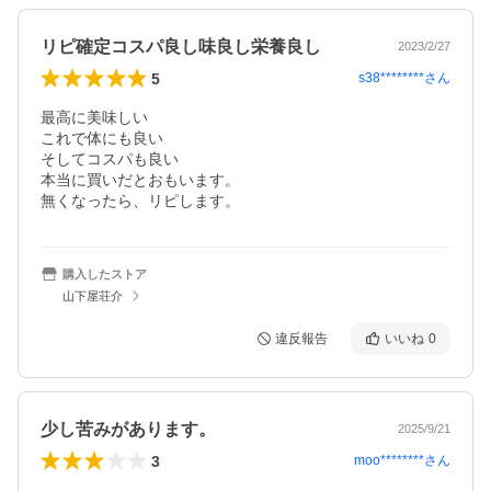
リピ確定コスパ良し味良し栄養良し
2023/2/27
5
s38********
さん
最高に美味しい

これで体にも良い

そしてコスパも良い

本当に買いだとおもいます。

無くなったら、リピします。
購入したストア
山下屋荘介
違反報告
いいね
0
少し苦みがあります。
2025/9/21
3
moo********
さん