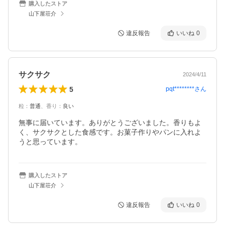
購入したストア
山下屋荘介
違反報告
いいね
0
サクサク
2024/4/11
5
pqt********
さん
粒
：
普通
、
香り
：
良い
無事に届いています。ありがとうございました。香りもよ
く、サクサクとした食感です。お菓子作りやパンに入れよ
うと思っています。
購入したストア
山下屋荘介
違反報告
いいね
0