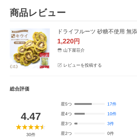
商品レビュー
1,220
円
山下屋荘介
レビューを投稿する
総合評価
星
5
つ
17
件
4.47
星
4
つ
10
件
星
3
つ
3
件
星
2
つ
0
件
30
件