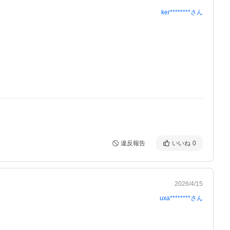
ker********
さん
違反報告
いいね
0
2026/4/15
uxa********
さん