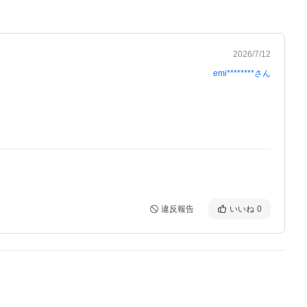
2026/7/12
emi********
さん
違反報告
いいね
0