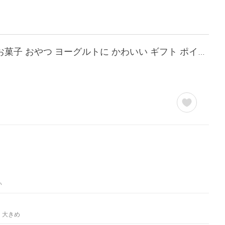
ドライフルーツ 砂糖不使用 無添加 キウイ 55g 送料無料 ドライキウイ キウイフルーツ お菓子 おやつ ヨーグルトに かわいい ギフト ポイント利用 超PayPay祭
い
大きめ