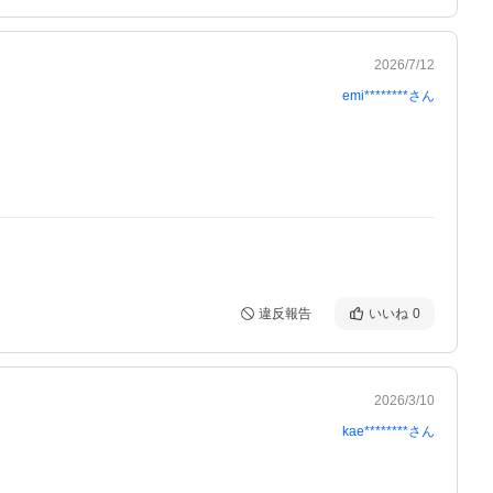
2026/7/12
emi********
さん
違反報告
いいね
0
2026/3/10
kae********
さん