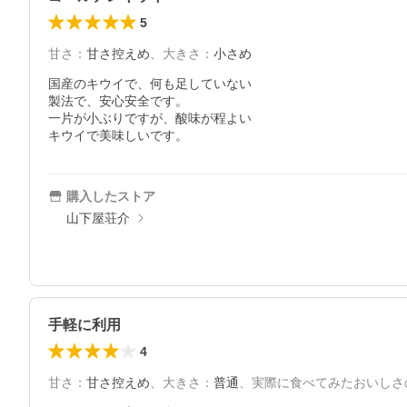
5
甘さ
：
甘さ控えめ
、
大きさ
：
小さめ
国産のキウイで、何も足していない

製法で、安心安全です。

一片が小ぶりですが、酸味が程よい

キウイで美味しいです。
購入したストア
山下屋荘介
手軽に利用
4
甘さ
：
甘さ控えめ
、
大きさ
：
普通
、
実際に食べてみたおいしさ