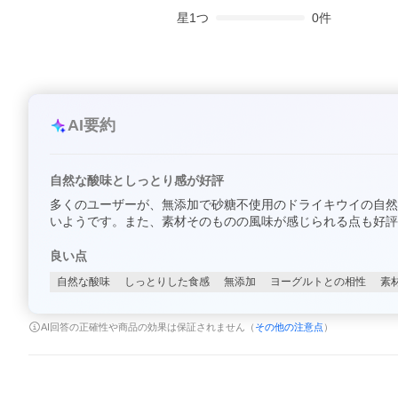
星
1
つ
0
件
AI要約
自然な酸味としっとり感が好評
多くのユーザーが、無添加で砂糖不使用のドライキウイの自然
いようです。また、素材そのものの風味が感じられる点も好評
良い点
自然な酸味
しっとりした食感
無添加
ヨーグルトとの相性
素
AI回答の正確性や商品の効果は保証されません（
その他の注意点
）