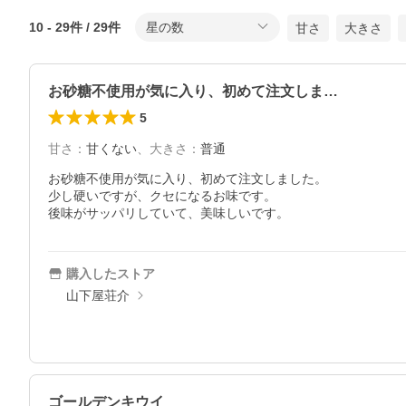
10
-
29
件 /
29
件
星の数
甘さ
大きさ
お砂糖不使用が気に入り、初めて注文しま…
5
甘さ
：
甘くない
、
大きさ
：
普通
お砂糖不使用が気に入り、初めて注文しました。

少し硬いですが、クセになるお味です。

後味がサッパリしていて、美味しいです。
購入したストア
山下屋荘介
ゴールデンキウイ