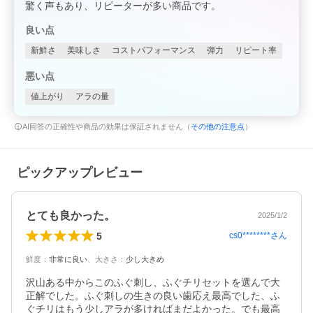
驚く声もあり、リピーターが多い商品です。
良い点
新鮮さ
美味しさ
コストパフォーマンス
弾力
リピート率
悪い点
値上がり
アラの量
AI回答の正確性や商品の効果は保証されません（
その他の注意点
）
ピックアップレビュー
とても良かった。
2025/1/2
5
cs0********
さん
鮮度
：
非常に良い
、
大きさ
：
少し大きめ
沢山ある中からこのふぐ刺し、ふぐチリセットを選んで大
正解でした。ふぐ刺しの生きの良い歯応え最高でした、ふ
ぐチリはもう少しアラが多ければまだよかった。でも最高