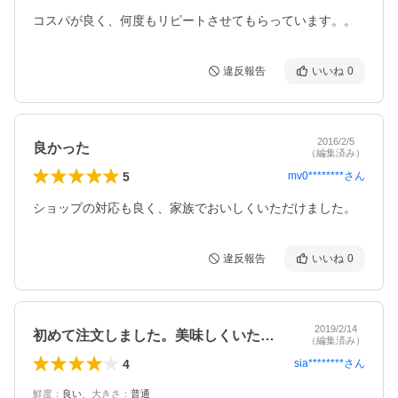
コスパが良く、何度もリピートさせてもらっています。。
違反報告
いいね
0
2016/2/5
良かった
（編集済み）
5
mv0********
さん
ショップの対応も良く、家族でおいしくいただけました。
違反報告
いいね
0
2019/2/14
初めて注文しました。美味しくいただきま…
（編集済み）
4
sia********
さん
鮮度
：
良い
、
大きさ
：
普通