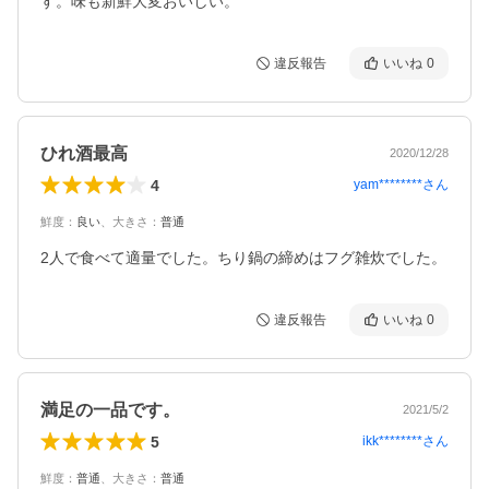
す。味も新鮮大変おいしい。
違反報告
いいね
0
ひれ酒最高
2020/12/28
4
yam********
さん
鮮度
：
良い
、
大きさ
：
普通
2人で食べて適量でした。ちり鍋の締めはフグ雑炊でした。
違反報告
いいね
0
満足の一品です。
2021/5/2
5
ikk********
さん
鮮度
：
普通
、
大きさ
：
普通