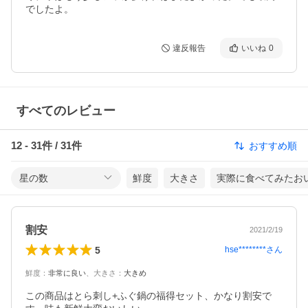
でしたよ。
違反報告
いいね
0
すべてのレビュー
12
-
31
件 /
31
件
おすすめ順
星の数
鮮度
大きさ
実際に食べてみたお
割安
2021/2/19
5
hse********
さん
鮮度
：
非常に良い
、
大きさ
：
大きめ
この商品はとら刺し+ふぐ鍋の福得セット、かなり割安で