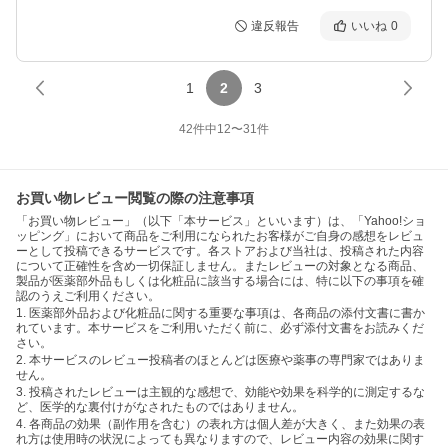
違反報告
いいね
0
1
2
3
42
件中
12
〜
31
件
お買い物レビュー閲覧の際の注意事項
「お買い物レビュー」（以下「本サービス」といいます）は、「Yahoo!ショ
ッピング」において商品をご利用になられたお客様がご自身の感想をレビュ
ーとして投稿できるサービスです。各ストアおよび当社は、投稿された内容
について正確性を含め一切保証しません。またレビューの対象となる商品、
製品が医薬部外品もしくは化粧品に該当する場合には、特に以下の事項を確
認のうえご利用ください。
1. 医薬部外品および化粧品に関する重要な事項は、各商品の添付文書に書か
れています。本サービスをご利用いただく前に、必ず添付文書をお読みくだ
さい。
2. 本サービスのレビュー投稿者のほとんどは医療や薬事の専門家ではありま
せん。
3. 投稿されたレビューは主観的な感想で、効能や効果を科学的に測定するな
ど、医学的な裏付けがなされたものではありません。
4. 各商品の効果（副作用を含む）の表れ方は個人差が大きく、また効果の表
れ方は使用時の状況によっても異なりますので、レビュー内容の効果に関す