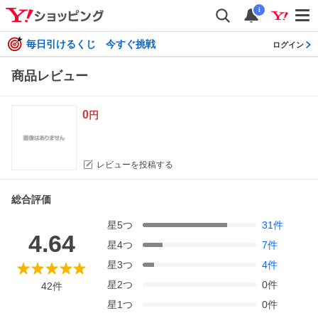
i
毎日引けるくじ 今すぐ挑戦
ログイン
商品レビュー
0
円
レビューを投稿する
総合評価
星
5
つ
31
件
4.64
星
4
つ
7
件
星
3
つ
4
件
星
2
つ
0
件
42
件
星
1
つ
0
件