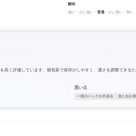
酸味
強い
少し強い
普通
少し弱い
弱い
を高く評価しています。個包装で保存がしやすく、濃さを調整できる
悪い点
一部のパックの不具合
見た目が