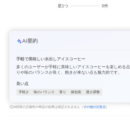
星
1
つ
0
件
AI要約
手軽で美味しい水出しアイスコーヒー
多くのユーザーが手軽に美味しいアイスコーヒーを楽しめる点
りや味のバランスが良く、飽きが来ない点も魅力的です。
良い点
手軽さ
味のバランス
香り
個包装
濃さ調整
AI回答の正確性や商品の効果は保証されません（
その他の注意点
）