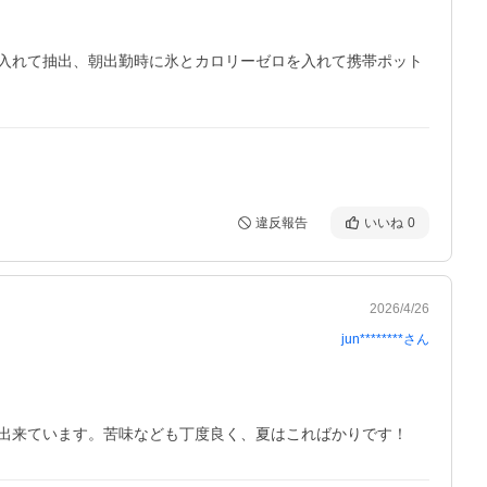
入れて抽出、朝出勤時に氷とカロリーゼロを入れて携帯ポット
違反報告
いいね
0
2026/4/26
jun********
さん
出来ています。苦味なども丁度良く、夏はこればかりです！