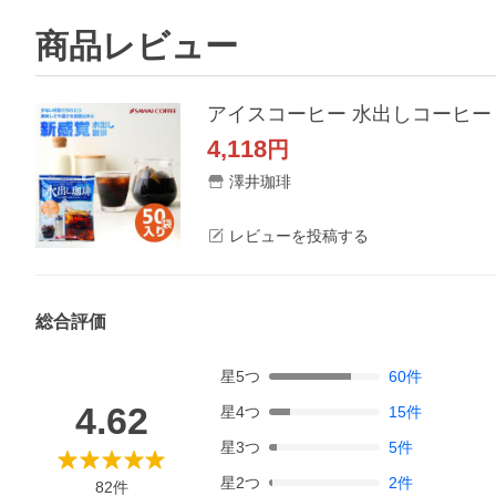
商品レビュー
アイスコーヒー 水出しコーヒー 豆 
4,118
円
澤井珈琲
レビューを投稿する
総合評価
星
5
つ
60
件
4.62
星
4
つ
15
件
星
3
つ
5
件
星
2
つ
2
件
82
件