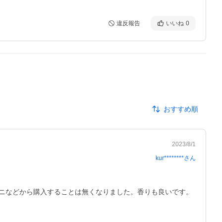
違反報告
いいね
0
おすすめ順
2023/8/1
kur********
さん
ニなどから購入することは無くなりました。香りも良いです。