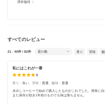
澤井珈琲
すべてのレビュー
21
-
40
件 /
82
件
星の数
香り
苦味
酸
私にはこれが一番
5
香り
：
良い
、
苦味
：
普通
、
酸味
：
普通
水出しコーヒーで始めて購入したものがこれでした。簡単に自
また保存が効き1年前のものでも味は落ちません。