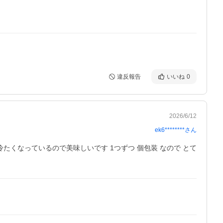
違反報告
いいね
0
2026/6/12
ek6********
さん
たくなっているので美味しいです 1つずつ 個包装 なので とて