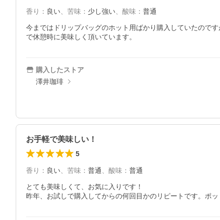
香り
：
良い
、
苦味
：
少し強い
、
酸味
：
普通
今まではドリップバッグのホット用ばかり購入していたのです
で休憩時に美味しく頂いています。
購入したストア
澤井珈琲
お手軽で美味しい！
5
香り
：
良い
、
苦味
：
普通
、
酸味
：
普通
とても美味しくて、お気に入りです！

昨年、お試しで購入してからの何回目かのリピートです。ポッ