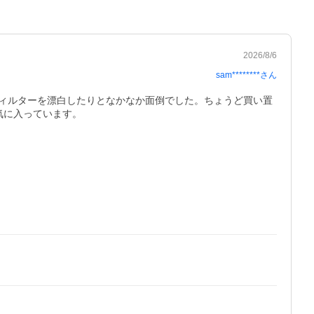
2026/8/6
sam********
さん
ィルターを漂白したりとなかなか面倒でした。ちょうど買い置
気に入っています。