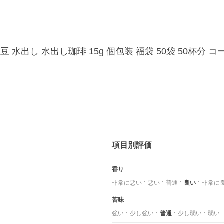
水出し 水出し珈琲 15g 個包装 福袋 50袋 50杯分 コ
項目別評価
香り
非常に悪い
悪い
普通
良い
非常に
苦味
強い
少し強い
普通
少し弱い
弱い