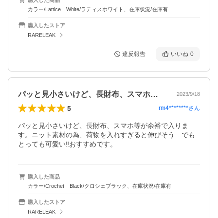
カラー/Lattice White/ラティスホワイト、在庫状況/在庫有
購入したストア
RARELEAK
違反報告
いいね
0
パッと見小さいけど、長財布、スマホ等が…
2023/9/18
5
rm4********
さん
パッと見小さいけど、長財布、スマホ等が余裕で入りま
す。ニット素材の為、荷物を入れすぎると伸びそう…でも
とっても可愛い‼︎おすすめです。
購入した商品
カラー/Crochet Black/クロシェブラック、在庫状況/在庫有
購入したストア
RARELEAK