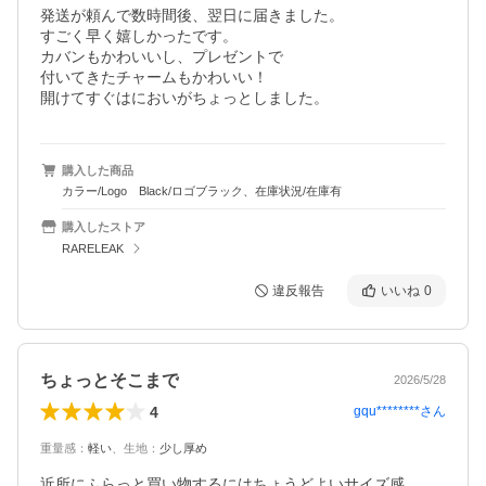
発送が頼んで数時間後、翌日に届きました。

すごく早く嬉しかったです。

カバンもかわいいし、プレゼントで

付いてきたチャームもかわいい！

開けてすぐはにおいがちょっとしました。
購入した商品
カラー/Logo Black/ロゴブラック、在庫状況/在庫有
購入したストア
RARELEAK
違反報告
いいね
0
ちょっとそこまで
2026/5/28
4
gqu********
さん
重量感
：
軽い
、
生地
：
少し厚め
近所にふらっと買い物するにはちょうどよいサイズ感
