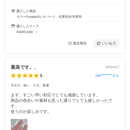
購入した商品
カラー/Leopard/レオパード、在庫状況/在庫有
購入したストア
RARELEAK
違反報告
いいね
0
最高です。、
2025/4/17
5
ruu********
さん
重量感
：
軽い
、
生地
：
普通
まず、すごい早い対応でとても感謝しています。

商品の色合いや素材も思った通りでとても嬉しかったで
す。

使うのが楽しみです。