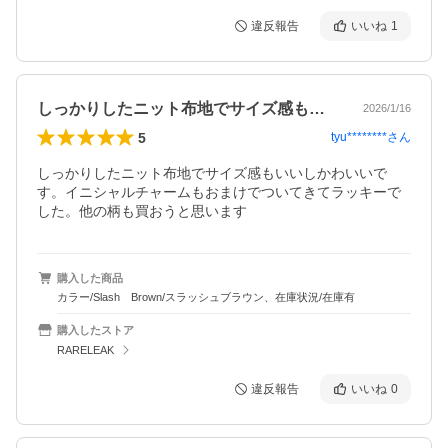
違反報告
いいね
1
しっかりしたニット布地でサイズ感もいい…
2026/1/16
5
tyu********
さん
しっかりしたニット布地でサイズ感もいいしかわいいで
す。イニシャルチャームもおまけでついてきてラッキーで
した。他の柄も買おうと思います
購入した商品
カラー/Slash Brown/スラッシュブラウン、在庫状況/在庫有
購入したストア
RARELEAK
違反報告
いいね
0