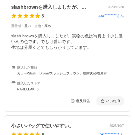
slashbrownを購入しましたが、…
2023/10/20
5
qow********
さん
重量感
：
重い
、
生地
：
厚め
slash brownを購入しましたが、実物の色は写真より少し濃
いめの色です。でも可愛いです。

生地は分厚くとてもしっかりしています。
購入した商品
カラー/Slash Brown/スラッシュブラウン、在庫状況/在庫有
購入したストア
RARELEAK
違反報告
いいね
0
小さいバッグで使いやすい。
2023/10/7
5
okj********
さん