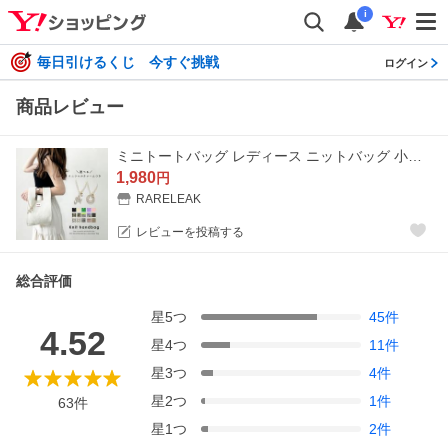
i
毎日引けるくじ 今すぐ挑戦
ログイン
商品レビュー
ミニトートバッグ レディース ニットバッグ 小さめ サブバッグ バッグチャーム マチ 軽量 折りたたみ シンプル エコバッグ 爆買
1,980
円
RARELEAK
レビューを投稿する
総合評価
星
5
つ
45
件
4.52
星
4
つ
11
件
星
3
つ
4
件
星
2
つ
1
件
63
件
星
1
つ
2
件