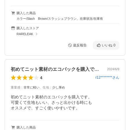
購入した商品
カラー/Slash Brown/スラッシュブラウン、在庫状況/在庫有
購入したストア
RARELEAK
違反報告
いいね
0
初めてニット素材のエコバックを購入です…
2024/6/9
4
r12********
さん
重量感
：
非常に軽い
、
生地
：
少し厚め
初めてニット素材のエコバックを購入です。

可愛くて生地もいい、さっと出かける時にも

購入した商品