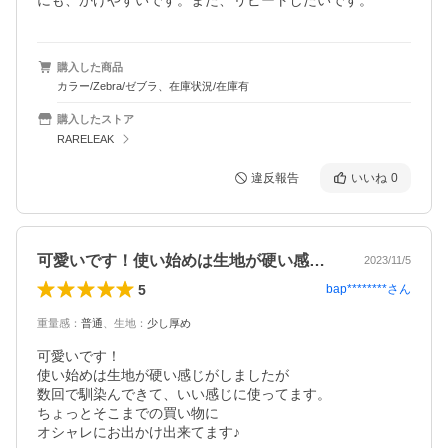
にも、かけやすいです。また、リピートしたいです。
購入した商品
カラー/Zebra/ゼブラ、在庫状況/在庫有
購入したストア
RARELEAK
違反報告
いいね
0
可愛いです！使い始めは生地が硬い感じが…
2023/11/5
5
bap********
さん
重量感
：
普通
、
生地
：
少し厚め
可愛いです！

使い始めは生地が硬い感じがしましたが

数回で馴染んできて、いい感じに使ってます。

ちょっとそこまでの買い物に

オシャレにお出かけ出来てます♪