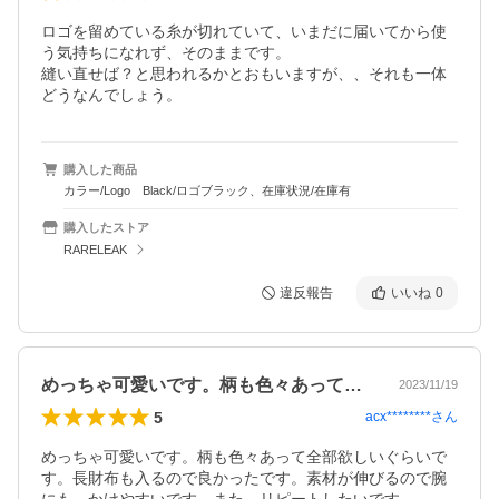
ロゴを留めている糸が切れていて、いまだに届いてから使
う気持ちになれず、そのままです。

縫い直せば？と思われるかとおもいますが、、それも一体
どうなんでしょう。
購入した商品
カラー/Logo Black/ロゴブラック、在庫状況/在庫有
購入したストア
RARELEAK
違反報告
いいね
0
めっちゃ可愛いです。柄も色々あって全部…
2023/11/19
5
acx********
さん
めっちゃ可愛いです。柄も色々あって全部欲しいぐらいで
す。長財布も入るので良かったです。素材が伸びるので腕