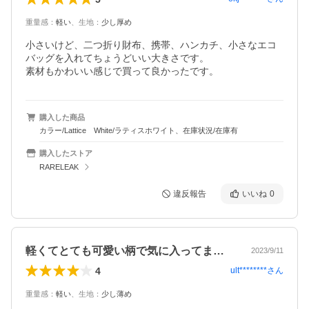
重量感
：
軽い
、
生地
：
少し厚め
小さいけど、二つ折り財布、携帯、ハンカチ、小さなエコ
バッグを入れてちょうどいい大きさです。

素材もかわいい感じで買って良かったです。
購入した商品
カラー/Lattice White/ラティスホワイト、在庫状況/在庫有
購入したストア
RARELEAK
違反報告
いいね
0
軽くてとても可愛い柄で気に入ってます。…
2023/9/11
4
ult********
さん
重量感
：
軽い
、
生地
：
少し薄め