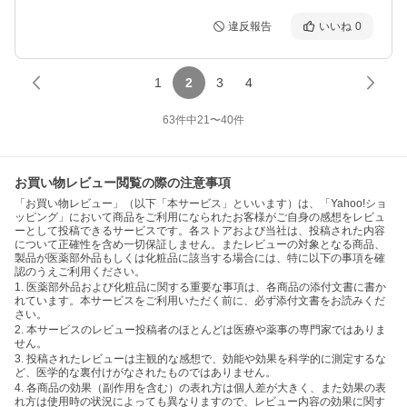
違反報告
いいね
0
1
2
3
4
63
件中
21
〜
40
件
お買い物レビュー閲覧の際の注意事項
「お買い物レビュー」（以下「本サービス」といいます）は、「Yahoo!ショ
ッピング」において商品をご利用になられたお客様がご自身の感想をレビュ
ーとして投稿できるサービスです。各ストアおよび当社は、投稿された内容
について正確性を含め一切保証しません。またレビューの対象となる商品、
製品が医薬部外品もしくは化粧品に該当する場合には、特に以下の事項を確
認のうえご利用ください。
1. 医薬部外品および化粧品に関する重要な事項は、各商品の添付文書に書か
れています。本サービスをご利用いただく前に、必ず添付文書をお読みくだ
さい。
2. 本サービスのレビュー投稿者のほとんどは医療や薬事の専門家ではありま
せん。
3. 投稿されたレビューは主観的な感想で、効能や効果を科学的に測定するな
ど、医学的な裏付けがなされたものではありません。
4. 各商品の効果（副作用を含む）の表れ方は個人差が大きく、また効果の表
れ方は使用時の状況によっても異なりますので、レビュー内容の効果に関す