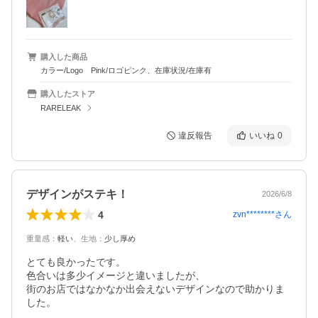
購入した商品
カラー/Logo Pink/ロゴピンク、在庫状況/在庫有
購入したストア
RARELEAK
違反報告
いいね
0
デザインがステキ！
2026/6/8
4
zvn********
さん
重量感
：
軽い
、
生地
：
少し厚め
とても良かったです。

色合いは多少イメージと違いましたが、

街のお店ではなかなか出会えないデザインなので助かりま