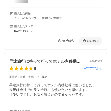
購入した商品
カラー/Zebra/ゼブラ、在庫状況/在庫有
購入したストア
RARELEAK
違反報告
いいね
0
早速旅行に持って行ってホテル内移動等に…
2024/3/13
5
qou********
さん
重量感
：
普通
、
生地
：
少し厚め
早速旅行に持って行ってホテル内移動等に使いました。

今後は会社でのランチ時にも使いたいと思います。

可愛いですし、お安く買えたので良かったです。
購入した商品