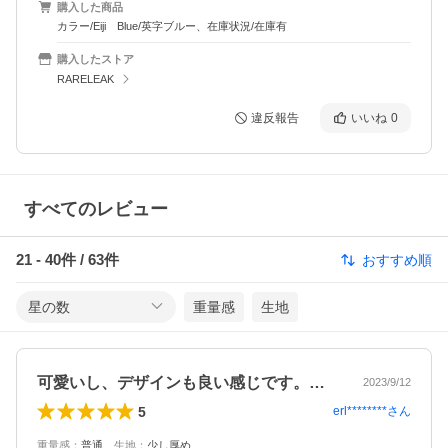
購入した商品
カラー/Eiji Blue/英字ブルー、在庫状況/在庫有
購入したストア
RARELEAK
違反報告
いいね
0
すべてのレビュー
21
-
40
件 /
63
件
おすすめ順
星の数
重量感
生地
可愛いし、デザインも良い感じです。小さ…
2023/9/12
5
erl********
さん
重量感
：
普通
、
生地
：
少し厚め