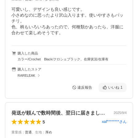
可愛いし、デザインも良い感じです。

小さめなのに思ったより沢山入ります。使いやすさもバッ
チリ。

色、柄もいろいろあったので、何種類かあったら、洋服に
合わせて楽しめそうです。
購入した商品
カラー/Crochet Black/クロシェブラック、在庫状況/在庫有
購入したストア
RARELEAK
違反報告
いいね
1
発送が頼んで数時間後、翌日に届きました…
2025/9/4
5
xaf********
さん
重量感
：
普通
、
生地
：
厚め