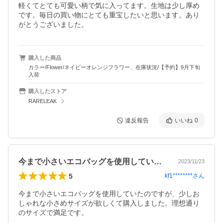
軽くてとても可愛い柄で気に入ってます。生地は少し厚め
です。毎日の買い物にとても重宝したいと思います。あり
がとうございました。
購入した商品
カラー/Flower/ネイビーオレンジフラワー、在庫状況/【予約】9月下旬
入荷
購入したストア
RARELEAK
違反報告
いいね
0
今まで小さいエコバッグを使用していたの…
2023/11/23
5
kf1********
さん
今まで小さいエコバッグを使用していたのですが、少しお
しゃれな小さめサイズが欲しくて購入しました。理想通り
のサイズで満足です。