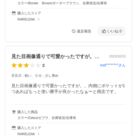
カラー/Border Brown/ボーダーブラウン、在庫状況/在庫有
購入したストア
RARELEAK
違反報告
いいね
0
見た目画像通りで可愛かったですが。。内…
2023/10/15
3
vud********
さん
重量感
：
軽い
、
生地
：
少し厚め
見た目画像通りで可愛かったですが。。内側にポケットが1
つあればもっと使い勝手が良かったなぁーと残念です。
購入した商品
カラー/Zebra/ゼブラ、在庫状況/在庫有
購入したストア
RARELEAK