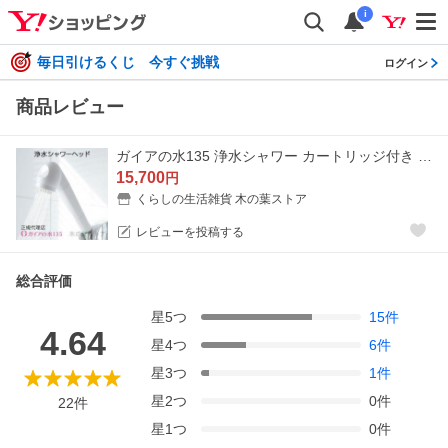
i
毎日引けるくじ 今すぐ挑戦
ログイン
商品レビュー
ガイアの水135 浄水シャワー カートリッジ付き シャワーヘッド 正規代理店 ビビアンクラブシャワー
15,700
円
くらしの生活雑貨 木の葉ストア
レビューを投稿する
総合評価
星
5
つ
15
件
4.64
星
4
つ
6
件
星
3
つ
1
件
星
2
つ
0
件
22
件
星
1
つ
0
件