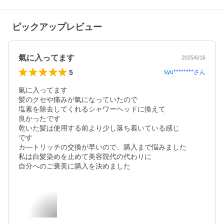
ピックアップレビュー
氣に入ってます
2025/6/16
5
syu********
さん
氣に入ってます

髪のクセや痛みが氣になっていたので

塩素を除去してくれるシャワーヘッドに換えて

良かったです

乾いた髪は使用する前より少し落ち着いている感じ

です

カ―トリッチの交換が早いので、購入まで悩みました

私は白髪染めを止めて美容院代の代わりに

自分へのご褒美に購入を決めました