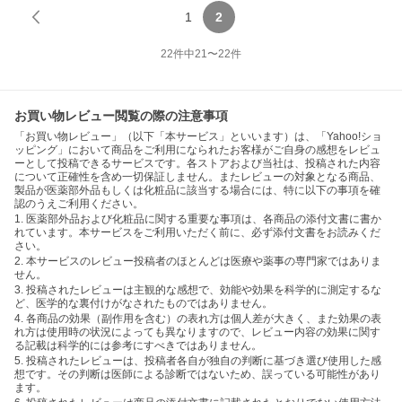
1
2
22
件中
21
〜
22
件
お買い物レビュー閲覧の際の注意事項
「お買い物レビュー」（以下「本サービス」といいます）は、「Yahoo!ショ
ッピング」において商品をご利用になられたお客様がご自身の感想をレビュ
ーとして投稿できるサービスです。各ストアおよび当社は、投稿された内容
について正確性を含め一切保証しません。またレビューの対象となる商品、
製品が医薬部外品もしくは化粧品に該当する場合には、特に以下の事項を確
認のうえご利用ください。
1. 医薬部外品および化粧品に関する重要な事項は、各商品の添付文書に書か
れています。本サービスをご利用いただく前に、必ず添付文書をお読みくだ
さい。
2. 本サービスのレビュー投稿者のほとんどは医療や薬事の専門家ではありま
せん。
3. 投稿されたレビューは主観的な感想で、効能や効果を科学的に測定するな
ど、医学的な裏付けがなされたものではありません。
4. 各商品の効果（副作用を含む）の表れ方は個人差が大きく、また効果の表
れ方は使用時の状況によっても異なりますので、レビュー内容の効果に関す
る記載は科学的には参考にすべきではありません。
5. 投稿されたレビューは、投稿者各自が独自の判断に基づき選び使用した感
想です。その判断は医師による診断ではないため、誤っている可能性があり
ます。