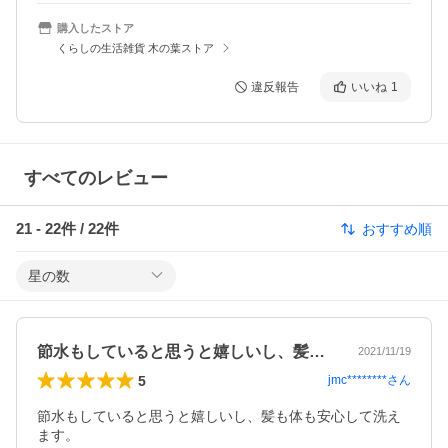
購入したストア
くらしの生活雑貨 木の葉ストア
違反報告
いいね
1
すべてのレビュー
21
-
22
件 /
22
件
おすすめ順
星の数
節水もしていると思うと嬉しいし、髪も体…
2021/11/19
5
jmc********
さん
節水もしていると思うと嬉しいし、髪も体も安心して洗え
ます。