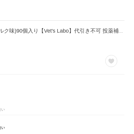
【送料無料】メディボール 犬用 選べる6個セット（ささみ味、ビーフ味、チーズ味、ミルク味)90個入り【Vet's Labo】代引き不可 投薬補助用おやつ
良い
良い