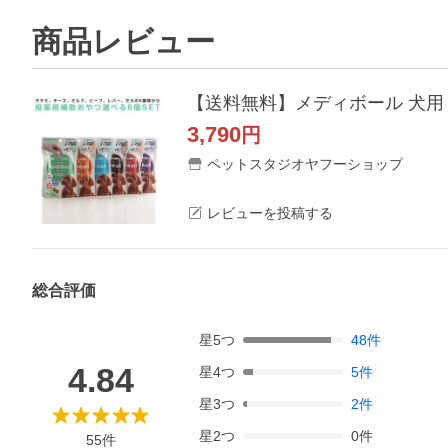
商品レビュー
3,790
円
ペットスタジオヤフーショップ
レビューを投稿する
総合評価
星
5
つ
48
件
4.84
星
4
つ
5
件
星
3
つ
2
件
星
2
つ
0
件
55
件