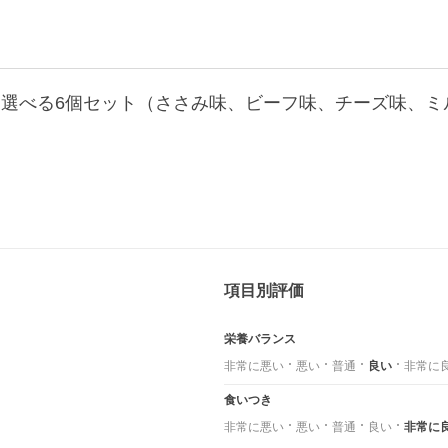
項目別評価
栄養バランス
非常に悪い
悪い
普通
良い
非常に
食いつき
非常に悪い
悪い
普通
良い
非常に