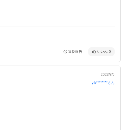
違反報告
いいね
0
2023/8/5
ytk********
さん