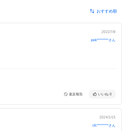
おすすめ順
2022/7/8
pek********
さん
違反報告
いいね
0
2024/1/15
cfc********
さん