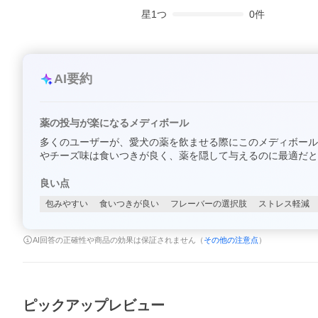
星
1
つ
0
件
AI要約
薬の投与が楽になるメディボール
多くのユーザーが、愛犬の薬を飲ませる際にこのメディボール
やチーズ味は食いつきが良く、薬を隠して与えるのに最適だと
良い点
包みやすい
食いつきが良い
フレーバーの選択肢
ストレス軽減
AI回答の正確性や商品の効果は保証されません（
その他の注意点
）
ピックアップレビュー