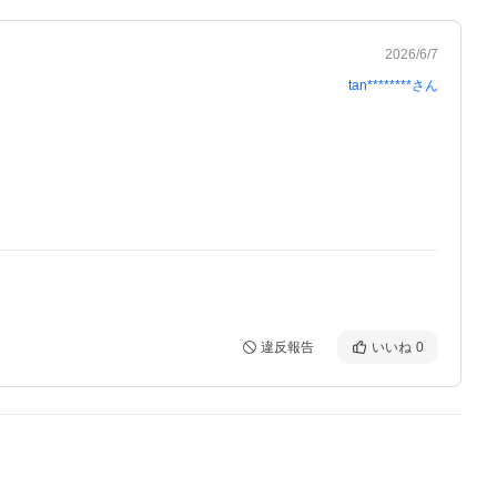
2026/6/7
tan********
さん
違反報告
いいね
0