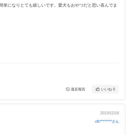
簡単になりとても嬉しいです。愛犬もおやつだと思い喜んでま
違反報告
いいね
0
2023/12/16
cfc********
さん