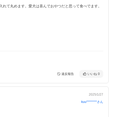
入れて丸めます。愛犬は喜んでおやつだと思って食べでます。
違反報告
いいね
0
2025/1/27
kuu********
さん