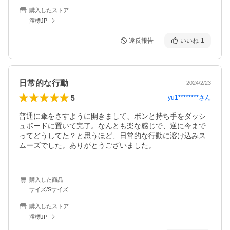
購入したストア
澪標JP
違反報告
いいね
1
日常的な行動
2024/2/23
5
yu1********
さん
普通に傘をさすように開きまして、ポンと持ち手をダッシ
ュボードに置いて完了。なんとも楽な感じで、逆に今まで
ってどうしてた？と思うほど、日常的な行動に溶け込みス
ムーズでした。ありがとうございました。
購入した商品
サイズ/Sサイズ
購入したストア
澪標JP