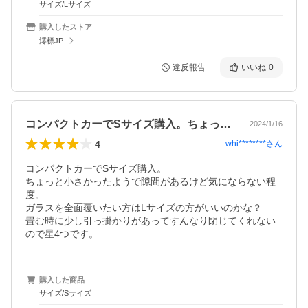
サイズ/Lサイズ
購入したストア
澪標JP
違反報告
いいね
0
コンパクトカーでSサイズ購入。ちょっと…
2024/1/16
4
whi********
さん
コンパクトカーでSサイズ購入。

ちょっと小さかったようで隙間があるけど気にならない程
度。

ガラスを全面覆いたい方はLサイズの方がいいのかな？

畳む時に少し引っ掛かりがあってすんなり閉じてくれない
ので星4つです。
購入した商品
サイズ/Sサイズ