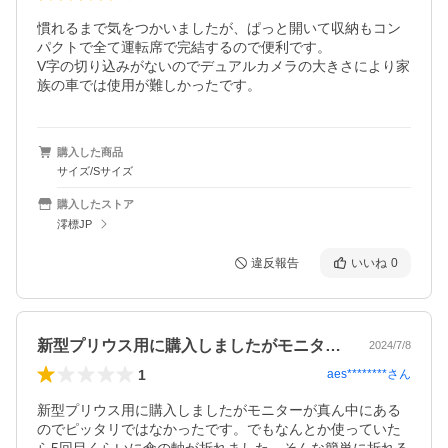
慣れるまで気をつかいましたが、ぱっと開いて収納もコン
パクトで全て運転席で完結するので便利です。

V字の切り込みがないのでデュアルカメラの大きさにより家
族の車では使用が難しかったです。
購入した商品
サイズ/Sサイズ
購入したストア
澪標JP
違反報告
いいね
0
新型プリウス用に購入しましたがモニター…
2024/7/8
1
aes********
さん
新型プリウス用に購入しましたがモニターが真ん中にある
のでピッタリではなかったです。でもなんとか使っていた