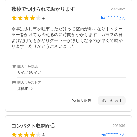
数秒でつけられて助かります
2023/8/24
4
haf********
さん
今年は少し車を駐車しただけって室内が熱くなり中々クー
ラーをかけても冷えるのに時間がかかります　ガラスの日
よけだけでもかなりクーラーが涼しくなるのが早くて助か
ります　ありがとうございました
購入した商品
サイズ/Sサイズ
購入したストア
澪標JP
違反報告
いいね
1
コンパクト収納が◯
2024/3/1
4
viq********
さん