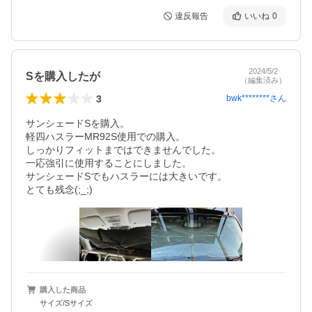
違反報告
いいね
0
2024/5/2
Sを購入したが
（編集済み）
3
bwk********
さん
サンシェードSを購入。

軽四ハスラーMR92S使用での購入。

しっかりフィットまではできませんでした。

一応強引に使用することにしました。

サンシェードSでもハスラーには大きいです。

とても残念(;_;)
購入した商品
サイズ/Sサイズ