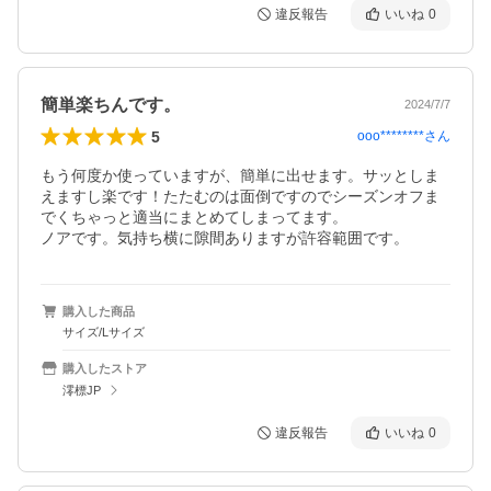
違反報告
いいね
0
簡単楽ちんです。
2024/7/7
5
ooo********
さん
もう何度か使っていますが、簡単に出せます。サッとしま
えますし楽です！たたむのは面倒ですのでシーズンオフま
でくちゃっと適当にまとめてしまってます。

ノアです。気持ち横に隙間ありますが許容範囲です。
購入した商品
サイズ/Lサイズ
購入したストア
澪標JP
違反報告
いいね
0