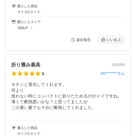
購入した商品
サイズ/Lサイズ
購入したストア
澪標JP
違反報告
いいね
1
折り畳み最高
2024/9/8
5
chi********
さん
キチンと遮光してくれます。

何より

使わない時にコンパクトに折りたためるのがイイですね。

薄くて断熱悪いかな？と思ってましたが

この暑い夏でも十分に断熱してくれました。
購入した商品
サイズ/Lサイズ