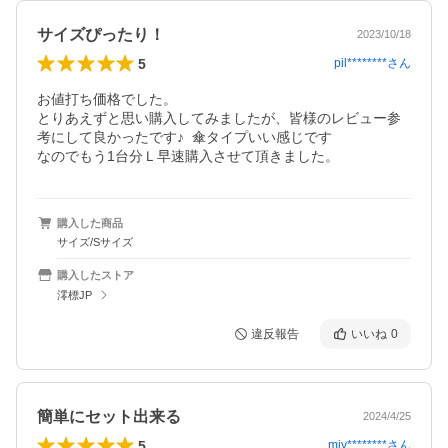
サイズぴったり！
2023/10/18
5
pil********
さん
お値打ち価格でした。

とりあえずと思い購入してみましたが、皆様のレビュー参
考にして良かったです♪  傘タイプいい感じです

なのでもう1台分Ｌ早速購入させて頂きました。
購入した商品
サイズ/Sサイズ
購入したストア
澪標JP
違反報告
いいね
0
簡単にセット出来る
2024/4/25
5
miy********
さん