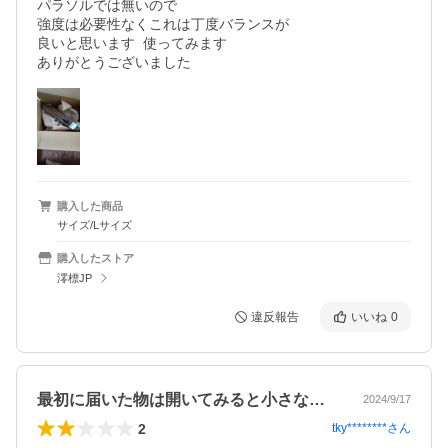
パラソルでは無いので

強度は必要性なくこれは丁度バランスが

良いと思います  使ってみます

ありがとうございました
購入した商品
サイズ/Lサイズ
購入したストア
澪標JP
違反報告
いいね
0
最初に届いた物は開いてみると小さな穴が…
2024/9/17
2
tky********
さん