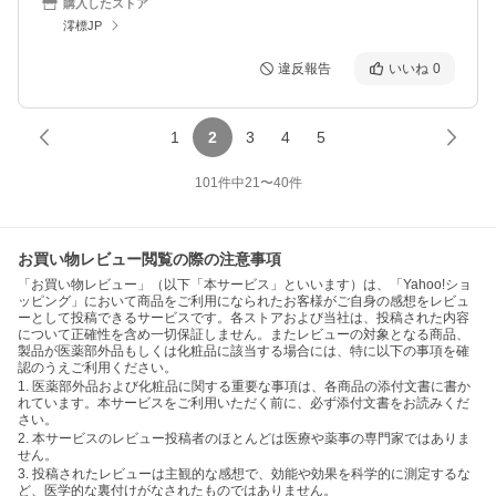
購入したストア
澪標JP
違反報告
いいね
0
1
2
3
4
5
101
件中
21
〜
40
件
お買い物レビュー閲覧の際の注意事項
「お買い物レビュー」（以下「本サービス」といいます）は、「Yahoo!ショ
ッピング」において商品をご利用になられたお客様がご自身の感想をレビュ
ーとして投稿できるサービスです。各ストアおよび当社は、投稿された内容
について正確性を含め一切保証しません。またレビューの対象となる商品、
製品が医薬部外品もしくは化粧品に該当する場合には、特に以下の事項を確
認のうえご利用ください。
1. 医薬部外品および化粧品に関する重要な事項は、各商品の添付文書に書か
れています。本サービスをご利用いただく前に、必ず添付文書をお読みくだ
さい。
2. 本サービスのレビュー投稿者のほとんどは医療や薬事の専門家ではありま
せん。
3. 投稿されたレビューは主観的な感想で、効能や効果を科学的に測定するな
ど、医学的な裏付けがなされたものではありません。