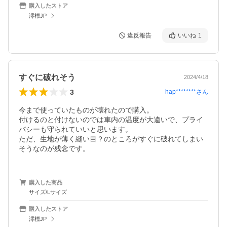
購入したストア
澪標JP
違反報告
いいね
1
すぐに破れそう
2024/4/18
3
hap********
さん
今まで使っていたものが壊れたので購入。

付けるのと付けないのでは車内の温度が大違いで、プライ
バシーも守られていいと思います。

ただ、生地が薄く縫い目？のところがすぐに破れてしまい
そうなのが残念です。
購入した商品
サイズ/Lサイズ
購入したストア
澪標JP