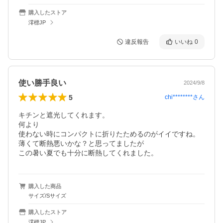
購入したストア
澪標JP
違反報告
いいね
0
使い勝手良い
2024/9/8
5
chi********
さん
キチンと遮光してくれます。

何より

使わない時にコンパクトに折りたためるのがイイですね。

薄くて断熱悪いかな？と思ってましたが

この暑い夏でも十分に断熱してくれました。
購入した商品
サイズ/Sサイズ
購入したストア
澪標JP