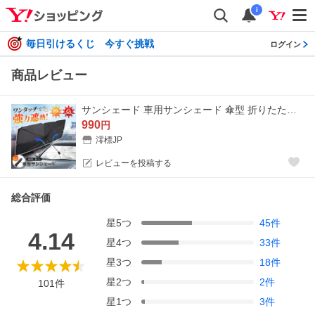
i
毎日引けるくじ 今すぐ挑戦
ログイン
商品レビュー
サンシェード 車用サンシェード 傘型 折りたたみ 車用パラソル 断熱 遮熱 フロントガラス 日よけ UVカット 遮光 紫外線 suv 軽自動車 ミニバン 車中泊 仮眠
990
円
澪標JP
レビューを投稿する
総合評価
星
5
つ
45
件
4.14
星
4
つ
33
件
星
3
つ
18
件
星
2
つ
2
件
101
件
星
1
つ
3
件