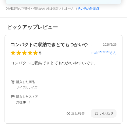
AI回答の正確性や商品の効果は保証されません（
その他の注意点
）
ピックアップレビュー
コンパクトに収納できとてもつかいやすい…
2026/3/28
5
mah********
さん
コンパクトに収納できとてもつかいやすいです。
購入した商品
サイズ/Lサイズ
購入したストア
澪標JP
違反報告
いいね
0