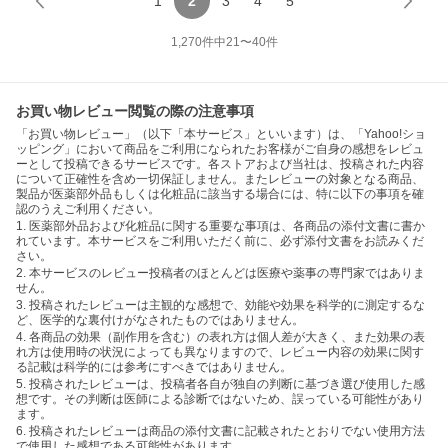
1
2
3
4
5
1,270
件中
21
〜
40
件
お買い物レビュー閲覧の際の注意事項
「お買い物レビュー」（以下「本サービス」といいます）は、「Yahoo!ショ
ッピング」において商品をご利用になられたお客様がご自身の感想をレビュ
ーとして投稿できるサービスです。各ストアおよび当社は、投稿された内容
について正確性を含め一切保証しません。またレビューの対象となる商品、
製品が医薬部外品もしくは化粧品に該当する場合には、特に以下の事項を確
認のうえご利用ください。
1. 医薬部外品および化粧品に関する重要な事項は、各商品の添付文書に書か
れています。本サービスをご利用いただく前に、必ず添付文書をお読みくだ
さい。
2. 本サービスのレビュー投稿者のほとんどは医療や薬事の専門家ではありま
せん。
3. 投稿されたレビューは主観的な感想で、効能や効果を科学的に測定するな
ど、医学的な裏付けがなされたものではありません。
4. 各商品の効果（副作用を含む）の表れ方は個人差が大きく、また効果の表
れ方は使用時の状況によっても異なりますので、レビュー内容の効果に関す
る記載は科学的には参考にすべきではありません。
5. 投稿されたレビューは、投稿者各自が独自の判断に基づき選び使用した感
想です。その判断は医師による診断ではないため、誤っている可能性があり
ます。
6. 投稿されたレビューは商品の添付文書に記載されたとおりでない使用方法
で使用した感想である可能性があります。