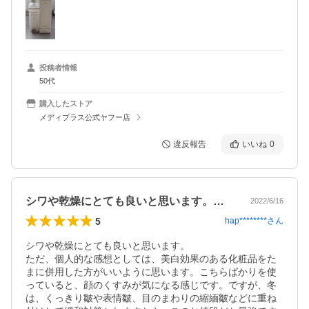
投稿者情報
50代
購入したストア
メディプラス公式ヤフー店
違反報告
いいね
0
シワや乾燥にとても良いと思います。ただ…
2022/6/16
5
hap********
さん
シワや乾燥にとても良いと思います。

ただ、個人的な感想としては、美白効果のある化粧品をた
まに併用した方がいいように思います。こちらばかりを使
っていると、顔のくすみが気になる感じです。ですが、冬
は、くっきり皺や表情皺、目のまわりの縮緬皺などに重ね