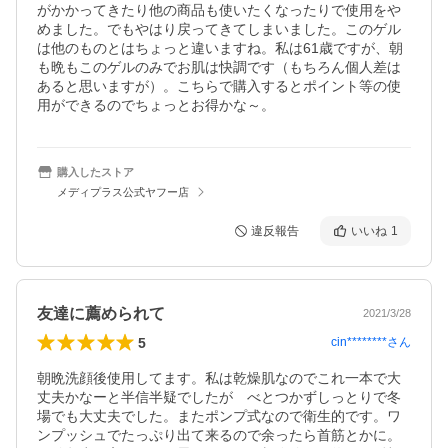
がかかってきたり他の商品も使いたくなったりで使用をや
めました。でもやはり戻ってきてしまいました。このゲル
は他のものとはちょっと違いますね。私は61歳ですが、朝
も晩もこのゲルのみでお肌は快調です（もちろん個人差は
あると思いますが）。こちらで購入するとポイント等の使
用ができるのでちょっとお得かな～。
購入したストア
メディプラス公式ヤフー店
違反報告
いいね
1
友達に薦められて
2021/3/28
5
cin********
さん
朝晩洗顔後使用してます。私は乾燥肌なのでこれ一本で大
丈夫かなーと半信半疑でしたが　べとつかずしっとりで冬
場でも大丈夫でした。またポンプ式なので衛生的です。ワ
ンプッシュでたっぷり出て来るので余ったら首筋とかに。