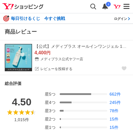
i
毎日引けるくじ 今すぐ挑戦
ログイン
商品レビュー
【公式】メディプラス オールインワンジェル 180g (約2か月分) オールインワンゲル mediplus 保湿 乾燥肌 敏感肌 ビタミンC 美容液 乳液 メンズ レディース
4,400
円
メディプラス公式ヤフー店
レビューを投稿する
総合評価
星
5
つ
662
件
4.50
星
4
つ
245
件
星
3
つ
78
件
星
2
つ
15
件
1,015
件
星
1
つ
15
件