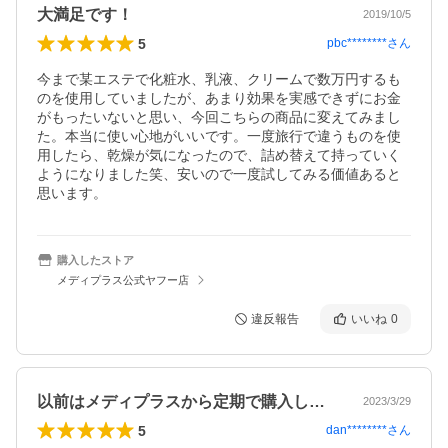
大満足です！
2019/10/5
5
pbc********
さん
今まで某エステで化粧水、乳液、クリームで数万円するも
のを使用していましたが、あまり効果を実感できずにお金
がもったいないと思い、今回こちらの商品に変えてみまし
た。本当に使い心地がいいです。一度旅行で違うものを使
用したら、乾燥が気になったので、詰め替えて持っていく
ようになりました笑、安いので一度試してみる価値あると
思います。
購入したストア
メディプラス公式ヤフー店
違反報告
いいね
0
以前はメディプラスから定期で購入してい…
2023/3/29
5
dan********
さん