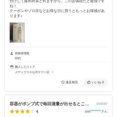
付けして緩和対策とれますから、このお値段だと最強です
ね！

クーポンやゾロ目などお得な日に買うともっとお得感があ
ります♪
投稿者情報
50代
購入したストア
メディプラス公式ヤフー店
違反報告
いいね
0
容器がポンプ式で毎回適量が出せるところ…
2020/3/7
4
gup********
さん