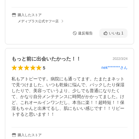
購入したストア
メディプラス公式ヤフー店
違反報告
いいね
1
もっと前に出会いたかった！！
2022/3/24
5
nek********
さん
私もアトピーです。病院にも通ってます。たまたまネット
で見つけました。いつも乾燥に悩んで、パックしたり保湿
したりで、美容っていうより、少しでも普通になりたく
て、かなり自分メンテナンスに時間がかかってました。け
ど、これオールインワンだし、本当に楽！！超時短！！保
湿もちゃんと出来てるし、肌にもいい感じです！！リピー
トすると思います！！
購入したストア