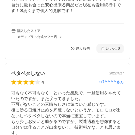
自分に最も合った安心出来る商品だと現在も愛用続行中で
す！※あくまで個人的見解です！
購入したストア
メディプラス公式ヤフー店
違反報告
いいね
0
ベタベタしない
2022/4/27
4
sr7********
さん
可もなく不可もなく、といった感想で、一旦使用をやめて
いたのですが、また戻ってきました。

不可がないことの素晴らしさに気づいた感じです。

後に塗る日焼け止めを邪魔しないというか、モロモロが出
ないしベタベタしないので本当に重宝しています。

もう少しお安いと助かるのですが、製造過程を想像すると
自分では作ることが出来ないし、技術料かな、とも思いま
す。