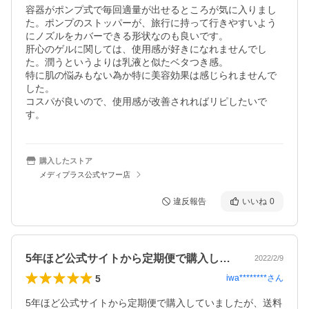
容器がポンプ式で毎回適量が出せるところが気に入りまし
た。ポンプのストッパーが、旅行に持って行きやすいよう
にノズルをカバーできる形状なのも良いです。

肝心のゲルに関しては、使用感が好きになれませんでし
た。潤うというよりは乳液と似たベタつき感。

特に肌の悩みもない為か特に美容効果は感じられませんで
した。

コスパが良いので、使用感が改善されればリピしたいで
す。
購入したストア
メディプラス公式ヤフー店
違反報告
いいね
0
5年ほど公式サイトから定期便で購入して…
2022/2/9
5
iwa********
さん
5年ほど公式サイトから定期便で購入していましたが、送料