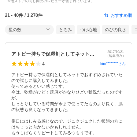
※他ストアの同じ商品のレビューが含まれています。
21
-
40
件 /
1,270
件
おすすめ順
星の数
とろみ
つけ心地
のびの良さ
2017/10/21
アトピー持ちで保湿剤としてネットでおす…
（編集済み）
4
kim********
さん
アトピー持ちで保湿剤としてネットでおすすめされていた
ので試しに購入してみました。

使ってみるといい感じです。

今は、乾燥がひどく落屑がかなりひどい状況だったのです
が、

しっとりしている時間が今まで使ってたものより長く、肌
の状態も良くなってきました。

傷口にはしみる感じなので、ジュクジュクした状態の方に
はちょっと向かないかもしれません。

もうしばらくリピートしてみるつもりです。