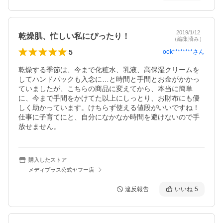
2019/1/12
乾燥肌、忙しい私にぴったり！
（編集済み）
5
ook********
さん
乾燥する季節は、今まで化粧水、乳液、高保湿クリームを
してハンドパックも入念に…と時間と手間とお金がかかっ
ていましたが、こちらの商品に変えてから、本当に簡単
に、今まで手間をかけてた以上にしっとり、お財布にも優
しく助かっています。けちらず使える値段がいいですね！
仕事に子育てにと、自分になかなか時間を避けないので手
放せません。
購入したストア
メディプラス公式ヤフー店
違反報告
いいね
5