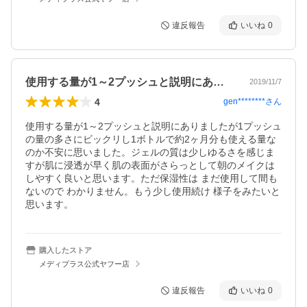
違反報告
いいね
0
使用する量が1～2プッシュと説明にあり…
2019/11/7
4
gen********
さん
使用する量が1～2プッシュと説明にありましたが1プッシュ
の量の多さにビックリし1ボトルで約2ヶ月分も使える量な
のか不安に思いました。ジェルの質は少しゆるさを感じま
すが肌に浸透が早く肌の表面がさらっとして朝のメイクは
しやすく良いと思います。ただ保湿性は まだ使用して間も
ないので わかりません。もう少し使用続け 様子をみたいと
思います。
購入したストア
メディプラス公式ヤフー店
違反報告
いいね
0