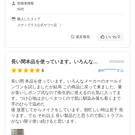
投稿者情報
50代
購入したストア
メディプラス公式ヤフー店
違反報告
いいね
0
長い間本品を使っています。いろんなメー…
2022/6/14
5
gen********
さん
長い間 本品を使っています。いろんなメーカーのオールイ
ンワンを試しましたが結局 この商品に戻って来ました。量
が多いしポンプ式なので衛生的に使えるのも気に入ってま
す。つけ心地は少しベタつくので肌に馴染み落ち着くまで
手のひらで温めた

後 放置してからメイクをしています。朝忙しい時は若干 焦
ります。でも それ以上 良い製品だと思うので肌にトラブル
がない限り使い続けると思います。