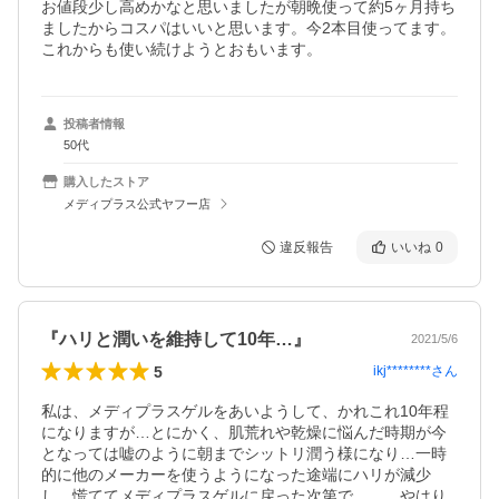
お値段少し高めかなと思いましたが朝晩使って約5ヶ月持ち
ましたからコスパはいいと思います。今2本目使ってます。
これからも使い続けようとおもいます。
投稿者情報
50代
購入したストア
メディプラス公式ヤフー店
違反報告
いいね
0
『ハリと潤いを維持して10年…』
2021/5/6
5
ikj********
さん
私は、メディプラスゲルをあいようして、かれこれ10年程
になりますが…とにかく、肌荒れや乾燥に悩んだ時期が今
となっては嘘のように朝までシットリ潤う様になり…一時
的に他のメーカーを使うようになった途端にハリが減少
し、慌ててメディプラスゲルに戻った次第で、、、やはり