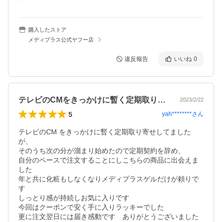
購入したストア
メディプラス公式ヤフー店
違反報告
いいね
0
テレビのCMをきっかけに暫く定期取り寄…
2023/2/22
5
yah********
さん
テレビのCM をきっかけに暫く定期取り寄せしてました
が、

そのうち次の分が溜まり始めたので定期契約を辞め、

自分のペースで注文することにしこちらの商品に出会えま
した

年と共に化粧もしなくなりメディプラスゲルだけが頼りで
す

しっとり感が持続しお気に入りです

今回はクーポンで安く手に入りラッキーでした

更に注文翌日には届き感動です　ありがとうございました