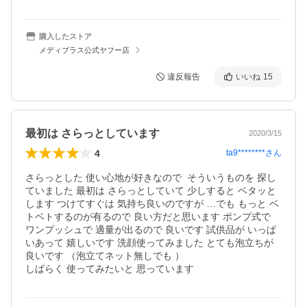
購入したストア
メディプラス公式ヤフー店
違反報告
いいね
15
最初は さらっとしています
2020/3/15
4
ta9********
さん
さらっとした 使い心地が好きなので  そういうものを 探し
ていました 最初は さらっとしていて 少しすると ベタッと
します つけてすぐは 気持ち良いのですが …でも もっと ベ
トベトするのが有るので 良い方だと思います ポンプ式で 
ワンプッシュで 適量が出るので 良いです 試供品が いっぱ
いあって 嬉しいです 洗顔使ってみました とても泡立ちが
良いです （泡立てネット無しでも ）

しばらく 使ってみたいと 思っています