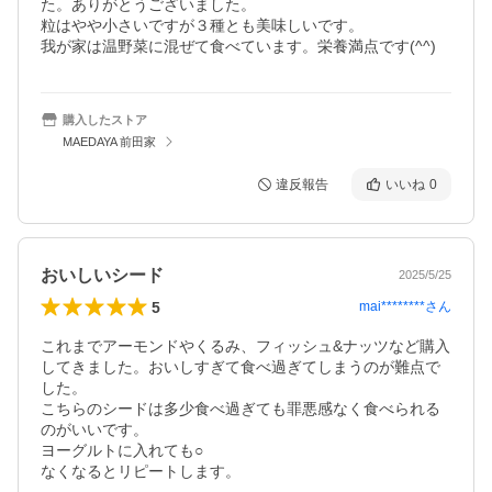
た。ありがとうございました。

粒はやや小さいですが３種とも美味しいです。

購入したストア
MAEDAYA 前田家
違反報告
いいね
0
おいしいシード
2025/5/25
5
mai********
さん
これまでアーモンドやくるみ、フィッシュ&ナッツなど購入
してきました。おいしすぎて食べ過ぎてしまうのが難点で
した。

こちらのシードは多少食べ過ぎても罪悪感なく食べられる
のがいいです。

ヨーグルトに入れても○

なくなるとリピートします。