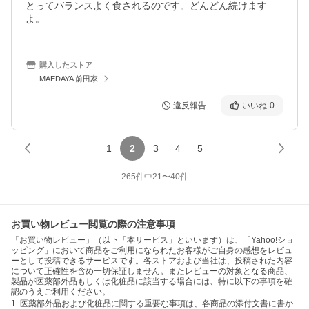
とってバランスよく食されるのです。どんどん続けます
購入したストア
MAEDAYA 前田家
違反報告
いいね
0
1
2
3
4
5
265
件中
21
〜
40
件
お買い物レビュー閲覧の際の注意事項
「お買い物レビュー」（以下「本サービス」といいます）は、「Yahoo!ショ
ッピング」において商品をご利用になられたお客様がご自身の感想をレビュ
ーとして投稿できるサービスです。各ストアおよび当社は、投稿された内容
について正確性を含め一切保証しません。またレビューの対象となる商品、
製品が医薬部外品もしくは化粧品に該当する場合には、特に以下の事項を確
認のうえご利用ください。
1. 医薬部外品および化粧品に関する重要な事項は、各商品の添付文書に書か