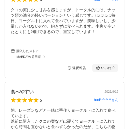
クコの実に少し甘みを感じますが、トータル的には、ナッ
ツ類の油分の軽いバージョンという感じです。ほぼほぼ毎
日、ヨーグルトに入れて食べていますが、美味しいし、少
量しか入れないので、飽きずに食べられます。小腹が空い
たとくにも利用できるので、重宝しています！
購入したストア
MAEDAYA 前田家
違反報告
いいね
0
食べやすい…
2021/9/19
5
bud********
さん
朝、レーズンなどと一緒に手作りヨーグルトに入れて食べ
ています。

以前に購入したクコの実などは硬くてヨーグルトに入れて
から時間を置かないと食べずらかったのだが、こちらの物