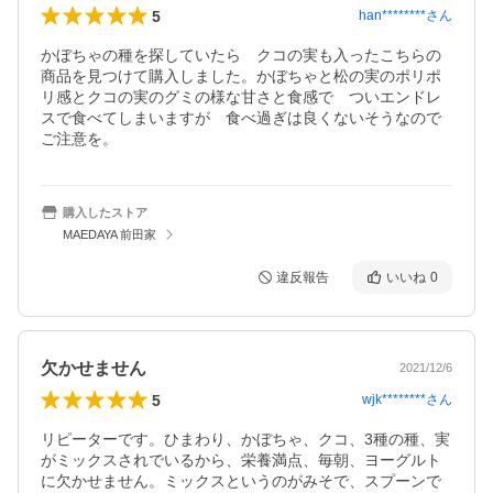
5
han********
さん
かぼちゃの種を探していたら　クコの実も入ったこちらの
商品を見つけて購入しました。かぼちゃと松の実のポリポ
リ感とクコの実のグミの様な甘さと食感で　ついエンドレ
スで食べてしまいますが　食べ過ぎは良くないそうなので
ご注意を。
購入したストア
MAEDAYA 前田家
違反報告
いいね
0
欠かせません
2021/12/6
5
wjk********
さん
リピーターです。ひまわり、かぼちゃ、クコ、3種の種、実
がミックスされでいるから、栄養満点、毎朝、ヨーグルト
に欠かせません。ミックスというのがみそで、スプーンで