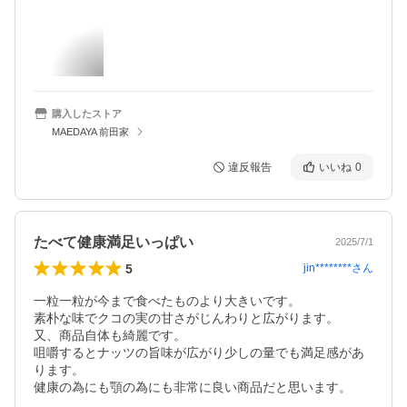
購入したストア
MAEDAYA 前田家
違反報告
いいね
0
たべて健康満足いっぱい
2025/7/1
5
jin********
さん
一粒一粒が今まで食べたものより大きいです。

素朴な味でクコの実の甘さがじんわりと広がります。

又、商品自体も綺麗です。

咀嚼するとナッツの旨味が広がり少しの量でも満足感があ
ります。

健康の為にも顎の為にも非常に良い商品だと思います。