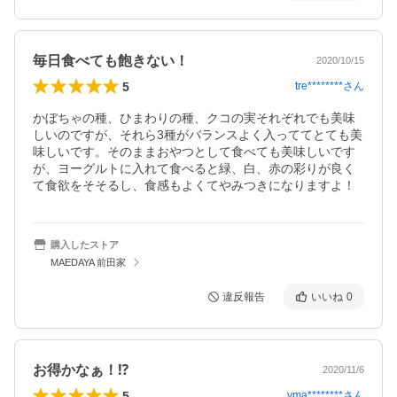
毎日食べても飽きない！
2020/10/15
5
tre********
さん
かぼちゃの種、ひまわりの種、クコの実それぞれでも美味
しいのですが、それら3種がバランスよく入っててとても美
味しいです。そのままおやつとして食べても美味しいです
が、ヨーグルトに入れて食べると緑、白、赤の彩りが良く
て食欲をそそるし、食感もよくてやみつきになりますよ！
購入したストア
MAEDAYA 前田家
違反報告
いいね
0
お得かなぁ！⁉︎
2020/11/6
5
yma********
さん