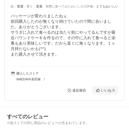
粒
：
普通
、
香り
：
普通
、
実際に食べてみたおいしさの評価
：
とてもおいしい
パッケージが変わりましたねぇ

前回購入したのが無くなり掛けていたので間に合いまし
た。ありがとうございます。

サラダに入れて食べるのは当たり前にやってるんですが最
近パウンドケーキを作るので、その中に入れて食べると栄
養もあり美味しいです。だから直ぐに無くなります。１ヶ
月持たないかも(^^)

また購入させて頂きます。
購入したストア
MAEDAYA 前田家
違反報告
いいね
0
すべてのレビュー
※他ストアの同じ商品のレビューが含まれています。