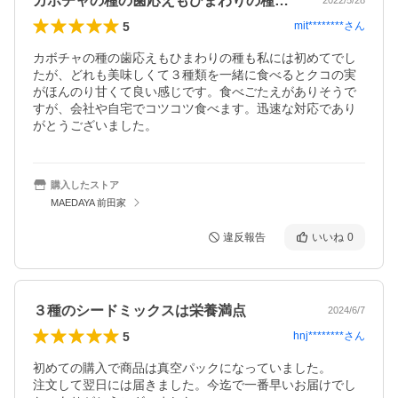
カボチャの種の歯応えもひまわりの種も私…
2022/5/28
5
mit********
さん
カボチャの種の歯応えもひまわりの種も私には初めてでし
たが、どれも美味しくて３種類を一緒に食べるとクコの実
がほんのり甘くて良い感じです。食べごたえがありそうで
すが、会社や自宅でコツコツ食べます。迅速な対応であり
がとうございました。
購入したストア
MAEDAYA 前田家
違反報告
いいね
0
３種のシードミックスは栄養満点
2024/6/7
5
hnj********
さん
初めての購入で商品は真空パックになっていました。

注文して翌日には届きました。今迄で一番早いお届けでし