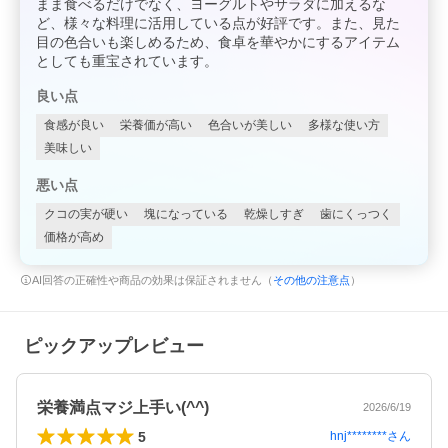
まま食べるだけでなく、ヨーグルトやサラダに加えるな
ど、様々な料理に活用している点が好評です。また、見た
目の色合いも楽しめるため、食卓を華やかにするアイテム
としても重宝されています。
良い点
食感が良い
栄養価が高い
色合いが美しい
多様な使い方
美味しい
悪い点
クコの実が硬い
塊になっている
乾燥しすぎ
歯にくっつく
価格が高め
AI回答の正確性や商品の効果は保証されません（
その他の注意点
）
ピックアップレビュー
栄養満点マジ上手い(^^)
2026/6/19
5
hnj********
さん