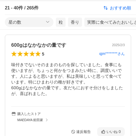
21
-
40
件 /
265
件
おすすめ順
星の数
粒
香り
実際に食べてみたおいし
600gはなかなかの量です
2025/2/3
5
qjm********
さん
味付きでないそのままのものを探していました。食事にも
使いますが、ちょっと何かをつまみたい時に、調度いいで
す。人によると思いますが、私は美味しいと思って食べて
います。特にひまわりの種が好きです。

600gはなかなかの量です。友だちにおすそ分けをしました
が、喜ばれました。
購入したストア
MAEDAYA 前田家
違反報告
いいね
0