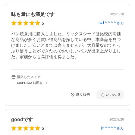
味も量にも満足です
2022/3/10
5
rw1********
さん
パン焼き用に購入しました。ミックスシードは比較的高価
な商品が多くお買い得商品を探している中、本商品を見つ
けました。安いとまでは言えませんが、大容量なのでたっ
ぷり使うことができたのでおいしいパンが出来上がりまし
た。家族からも高評価を得ました。
購入したストア
MAEDAYA 前田家
違反報告
いいね
0
goodです
2022/2/26
5
jcl********
さん