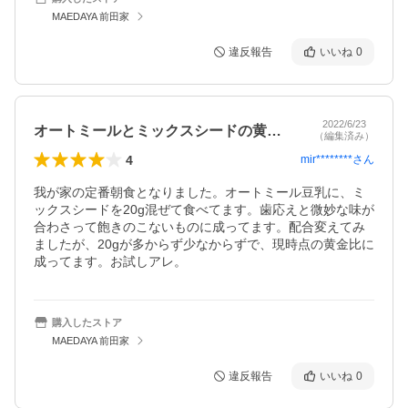
MAEDAYA 前田家
違反報告
いいね
0
2022/6/23
オートミールとミックスシードの黄金比。
（編集済み）
4
mir********
さん
我が家の定番朝食となりました。オートミール豆乳に、ミ
ックスシードを20g混ぜて食べてます。歯応えと微妙な味が
合わさって飽きのこないものに成ってます。配合変えてみ
ましたが、20gが多からず少なからずで、現時点の黄金比に
成ってます。お試しアレ。
購入したストア
MAEDAYA 前田家
違反報告
いいね
0