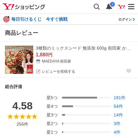
i
毎日引けるくじ 今すぐ挑戦
ログイン
商品レビュー
3種類のミックスシード 無添加 600g 前田家 かぼちゃの種 ひまわりの種 クコの実 3種の贅沢 パンプキンシード サンフラワーシード ゴジベリー
1,880
円
MAEDAYA 前田家
レビューを投稿する
総合評価
星
5
つ
181
件
4.58
星
4
つ
54
件
星
3
つ
14
件
星
2
つ
3
件
256
件
星
1
つ
4
件