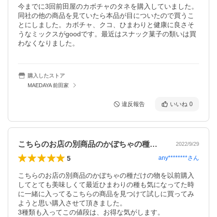
今までに3回前田屋のカボチャのタネを購入していました。
同社の他の商品を見ていたら本品が目についたので買うこ
とにしました。カボチャ、クコ、ひまわりと健康に良さそ
うなミックスがgoodです。最近はスナック菓子の類いは買
わなくなりました。
購入したストア
MAEDAYA 前田家
違反報告
いいね
0
こちらのお店の別商品のかぼちゃの種だけ…
2022/9/29
5
any********
さん
こちらのお店の別商品のかぼちゃの種だけの物を以前購入
してとても美味しくて最近ひまわりの種も気になってた時
に一緒に入ってるこちらの商品を見つけて試しに買ってみ
ようと思い購入させて頂きました。

3種類も入ってこの値段は、お得な気がします。