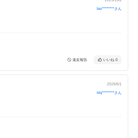
lau********
さん
違反報告
いいね
0
2026/6/1
nlq********
さん