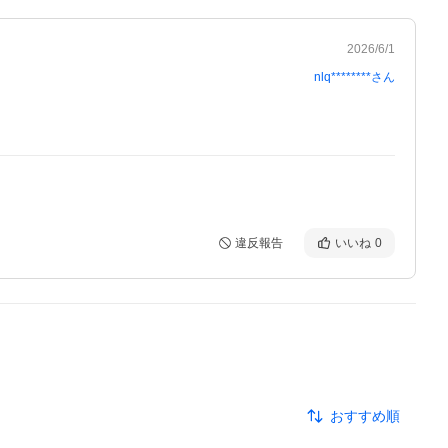
2026/6/1
nlq********
さん
違反報告
いいね
0
おすすめ順