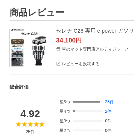
商品レビュー
セレナ C28 専用 e power
34,100
円
車のマット専門店アルティジャーノ
レビューを投稿する
総合評価
星
5
つ
23
件
4.92
星
4
つ
2
件
星
3
つ
0
件
星
2
つ
0
件
25
件