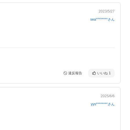
2023/5/27
sea********
さん
違反報告
いいね
1
2025/6/6
yys********
さん