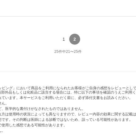
1
2
25
件中
21
〜
25
件
ショッピング」において商品をご利用になられたお客様がご自身の感想をレビューと
薬部外品もしくは化粧品に該当する場合には、特に以下の事項を確認のうえご利用く
かれています。本サービスをご利用いただく前に、必ず添付文書をお読みください。
せん。
など、医学的な裏付けがなされたものではありません。
表れ方は使用時の状況によっても異なりますので、レビュー内容の効果に関する記載
感想です。その判断は医師による診断ではないため、誤っている可能性があります。
法で使用した感想である可能性があります。
ん。