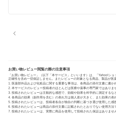
お買い物レビュー閲覧の際の注意事項
「お買い物レビュー」（以下「本サービス」といいます）は、「Yahoo!
正確性を含め一切保証しません。またレビューの対象となる商品、製品が医
1. 医薬部外品および化粧品に関する重要な事項は、各商品の添付文書に書
2. 本サービスのレビュー投稿者のほとんどは医療や薬事の専門家ではありま
3. 投稿されたレビューは主観的な感想で、効能や効果を科学的に測定する
4. 各商品の効果（副作用を含む）の表れ方は個人差が大きく、また効果の
5. 投稿されたレビューは、投稿者各自が独自の判断に基づき選び使用した
6. 投稿されたレビューは商品の添付文書に記載されたとおりでない使用方
7. 投稿されたレビューは、実際に商品を使用して投稿された保証はありませ