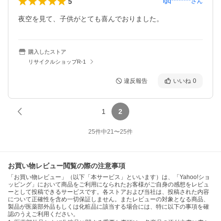
5
fgq********
さん
夜空を見て、子供がとても喜んでおりました。
購入したストア
リサイクルショップR-1
違反報告
いいね
0
1
2
25
件中
21
〜
25
件
お買い物レビュー閲覧の際の注意事項
「お買い物レビュー」（以下「本サービス」といいます）は、「Yahoo!ショ
ッピング」において商品をご利用になられたお客様がご自身の感想をレビュ
ーとして投稿できるサービスです。各ストアおよび当社は、投稿された内容
について正確性を含め一切保証しません。またレビューの対象となる商品、
製品が医薬部外品もしくは化粧品に該当する場合には、特に以下の事項を確
認のうえご利用ください。