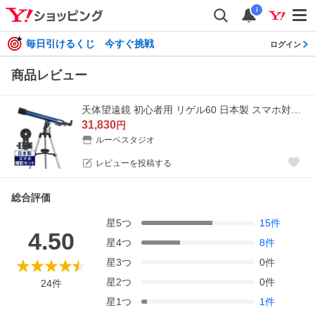
i
毎日引けるくじ 今すぐ挑戦
ログイン
商品レビュー
天体望遠鏡 初心者用 リゲル60 日本製 スマホ対応 メーカー 池田レンズ工業 望遠鏡 子供 大人 倍率 117倍 35倍 土星の環 木星観測
31,830
円
ルーペスタジオ
レビューを投稿する
総合評価
星
5
つ
15
件
4.50
星
4
つ
8
件
星
3
つ
0
件
星
2
つ
0
件
24
件
星
1
つ
1
件