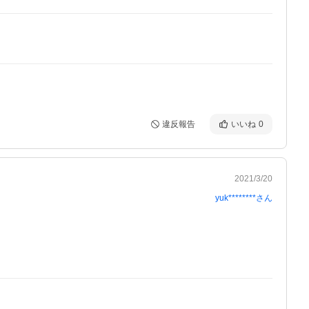
違反報告
いいね
0
2021/3/20
yuk********
さん