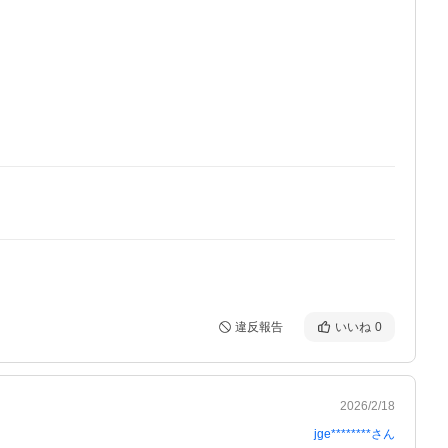
違反報告
いいね
0
2026/2/18
jge********
さん