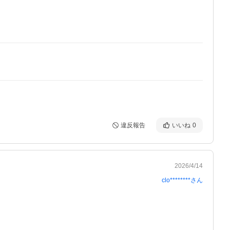
違反報告
いいね
0
2026/4/14
clo********
さん