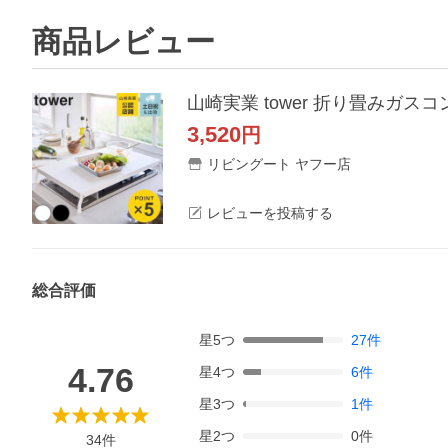
商品レビュー
3,520
円
リビングート ヤフー店
レビューを投稿する
総合評価
星
5
つ
27
件
4.76
星
4
つ
6
件
星
3
つ
1
件
星
2
つ
0
件
34
件