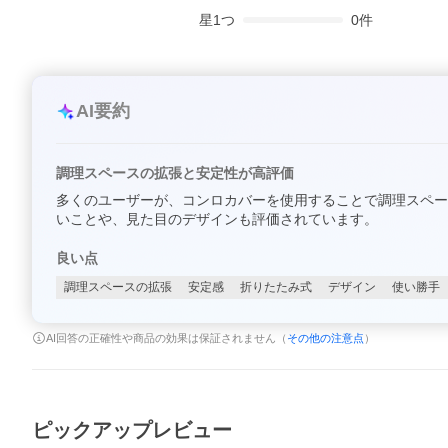
星
1
つ
0
件
AI要約
調理スペースの拡張と安定性が高評価
多くのユーザーが、コンロカバーを使用することで調理スペー
いことや、見た目のデザインも評価されています。
良い点
調理スペースの拡張
安定感
折りたたみ式
デザイン
使い勝手
AI回答の正確性や商品の効果は保証されません（
その他の注意点
）
ピックアップレビュー