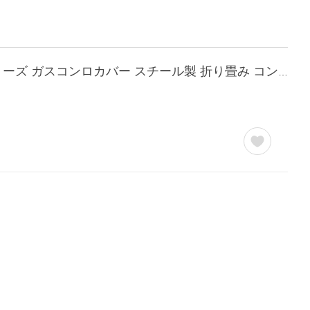
山崎実業 tower 折り畳みガスコンロカバー タワー ワイド （ 4903208049221 タワーシリーズ ガスコンロカバー スチール製 折り畳み コンロ用カバー ）