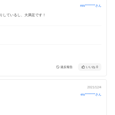
mis********
さん
りしているし、大満足です！
違反報告
いいね
0
2021/12/4
eiu********
さん