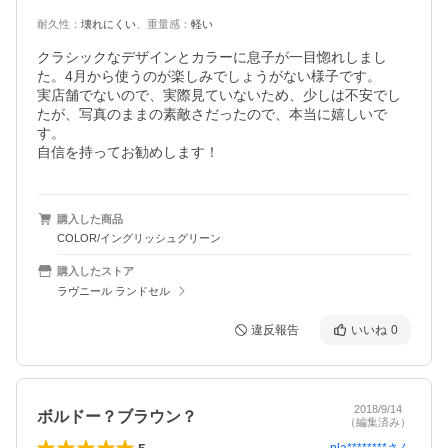
耐久性
：
壊れにくい
、
重量感
：
軽い
クラシックなデザインとカラーに息子が一目惚れしまし
た。4月から使うのが楽しみでしょうがない様子です。

実店舗でないので、実際見ていないため、少しは不安でし
たが、写真のままの素敵さだったので、本当に嬉しいで
す。

自信を持ってお勧めします！
購入した商品
COLOR/イングリッシュグリーン
購入したストア
ラヴニール ランドセル
違反報告
いいね
0
2018/9/14
ボルドー？ブラウン？
（編集済み）