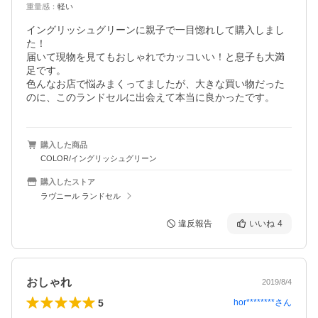
重量感
：
軽い
イングリッシュグリーンに親子で一目惚れして購入しまし
た！

届いて現物を見てもおしゃれでカッコいい！と息子も大満
足です。

色んなお店で悩みまくってましたが、大きな買い物だった
のに、このランドセルに出会えて本当に良かったです。
購入した商品
COLOR/イングリッシュグリーン
購入したストア
ラヴニール ランドセル
違反報告
いいね
4
おしゃれ
2019/8/4
5
hor********
さん