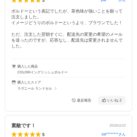
5
pla********
さん
ボルドーという表記でしたが、茶色味が強いことを願って
注文しました。

イメージどうりのボルドーというより、ブラウンでした！

ただ、注文した翌朝すぐに、配送先の変更の希望のメール
を送ったのですが、応答なし…配送先は変更されませんで
した。
購入した商品
COLOR/イングリッシュボルドー
購入したストア
ラヴニール ランドセル
違反報告
いいね
2
素敵です！
2019/11/10
5
ssl********
さん