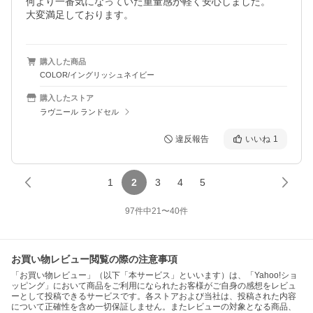
何より一番気になっていた重量感が軽く安心しました。

大変満足しております。
購入した商品
COLOR/イングリッシュネイビー
購入したストア
ラヴニール ランドセル
違反報告
いいね
1
1
2
3
4
5
97
件中
21
〜
40
件
お買い物レビュー閲覧の際の注意事項
「お買い物レビュー」（以下「本サービス」といいます）は、「Yahoo!ショ
ッピング」において商品をご利用になられたお客様がご自身の感想をレビュ
ーとして投稿できるサービスです。各ストアおよび当社は、投稿された内容
について正確性を含め一切保証しません。またレビューの対象となる商品、