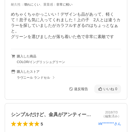
耐久性
：
壊れにくい
、
重量感
：
非常に軽い
めちゃくちゃかっこいい！デザインも品があって、軽く
て！息子も気に入ってくれました！上の子　2人とは違うカ
ラーを探していましたがカラフルすぎるのはちょっとなぁ
と。

グリーンを選びましたが落ち着いた色で非常に素敵です
購入した商品
COLOR/イングリッシュグリーン
購入したストア
ラヴニール ランドセル
違反報告
いいね
0
2018/7/3
シンプルだけど、金具がアンティーク調の…
（編集済み）
5
irk********
さん