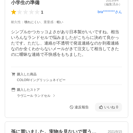
2023/9/4
小学生の準備
（編集済み）
1
bra********
さん
耐久性
：
壊れにくい
、
重量感
：
軽い
シンプルかつカッコよさがあり日本製がいいですね。相当
いろんなランドセルで悩みましたがこちらに決めて良かっ
たです。ただし、連絡が不透明で発送連絡なのか到着連絡
なのか全くわからないメールがきて注文して相当してきた
のに曖昧な連絡で不快感をもちました。
購入した商品
COLOR/イングリッシュネイビー
購入したストア
ラヴニール ランドセル
違反報告
いいね
0
孫に買いました。実物を見ないで買うとか…
2021/8/15