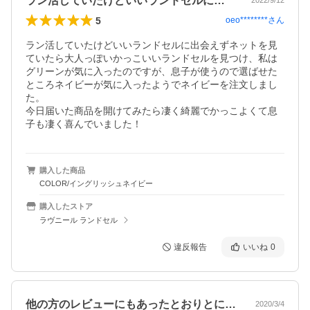
ラン活していたけどいいランドセルに出会…
2022/9/12
5
oeo********
さん
ラン活していたけどいいランドセルに出会えずネットを見
ていたら大人っぽいかっこいいランドセルを見つけ、私は
グリーンが気に入ったのですが、息子が使うので選ばせた
ところネイビーが気に入ったようでネイビーを注文しまし
た。

今日届いた商品を開けてみたら凄く綺麗でかっこよくて息
子も凄く喜んでいました！
購入した商品
COLOR/イングリッシュネイビー
購入したストア
ラヴニール ランドセル
違反報告
いいね
0
他の方のレビューにもあったとおりとにか…
2020/3/4