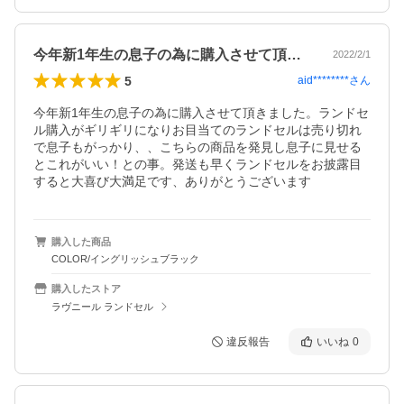
今年新1年生の息子の為に購入させて頂き…
2022/2/1
5
aid********
さん
今年新1年生の息子の為に購入させて頂きました。ランドセ
ル購入がギリギリになりお目当てのランドセルは売り切れ
で息子もがっかり、、こちらの商品を発見し息子に見せる
とこれがいい！との事。発送も早くランドセルをお披露目
すると大喜び大満足です、ありがとうございます
購入した商品
COLOR/イングリッシュブラック
購入したストア
ラヴニール ランドセル
違反報告
いいね
0