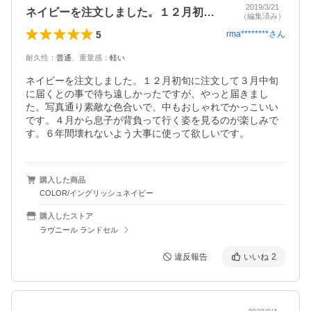
2019/3/21
ネイビーを注文しました。１２月初旬に注…
（編集済み）
5
rma********
さん
耐久性
：
普通
、
重量感
：
軽い
ネイビーを注文しました。１２月初旬に注文して３月中旬
に届くとの事で待ち遠しかったですが、やっと届きまし
た。写真通り素敵な色合いで、中もおしゃれでかっこいい
です。４月から息子が背負って行く姿を見るのが楽しみで
す。６年間壊れないよう大事に使って欲しいです。
購入した商品
COLOR/イングリッシュネイビー
購入したストア
ラヴニール ランドセル
違反報告
いいね
2