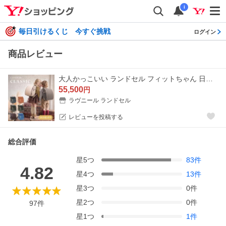
i
毎日引けるくじ 今すぐ挑戦
ログイン
商品レビュー
大人かっこいい ランドセル フィットちゃん 日本製 男の子 女の子 ユニセックス ラヴニール クラシック おしゃれ シンプル 2027 A4フラットファイル対応 軽量
55,500
円
ラヴニール ランドセル
レビューを投稿する
総合評価
星
5
つ
83
件
4.82
星
4
つ
13
件
星
3
つ
0
件
星
2
つ
0
件
97
件
星
1
つ
1
件