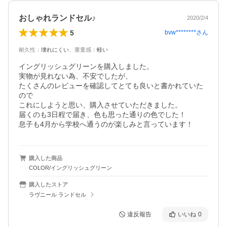
おしゃれランドセル♪
2020/2/4
5
bvw********
さん
耐久性
：
壊れにくい
、
重量感
：
軽い
イングリッシュグリーンを購入しました。

実物が見れない為、不安でしたが、

たくさんのレビューを確認してとても良いと書かれていた
ので

これにしようと思い、購入させていただきました。

届くのも3日程で届き、色も思った通りの色でした！

息子も4月から学校へ通うのが楽しみと言っています！
購入した商品
COLOR/イングリッシュグリーン
購入したストア
ラヴニール ランドセル
違反報告
いいね
0