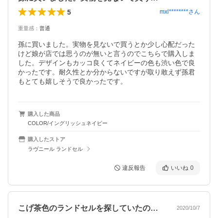
5
mxl********
さん
重量感
：
普通
孫に買いました。実物を見ないで買うとか少し心配だった
けど娘が店では思うのが無いと言うのでこちらで購入しま
した。デザインもカッコ良くてネイビーの色も渋い色で良
かったです。耐久性とか分からないですが取り敢えず孫君
もとても嬉しそうで良かったです。
購入した商品
COLOR/イングリッシュネイビー
購入したストア
ラヴニール ランドセル
違反報告
いいね
0
こげ茶色のランドセルを探していたのでイ…
2020/10/7