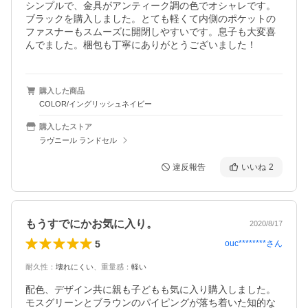
シンプルで、金具がアンティーク調の色でオシャレです。
ブラックを購入しました。とても軽くて内側のポケットの
ファスナーもスムーズに開閉しやすいです。息子も大変喜
んでました。梱包も丁寧にありがとうございました！
購入した商品
COLOR/イングリッシュネイビー
購入したストア
ラヴニール ランドセル
違反報告
いいね
2
もうすでにかお気に入り。
2020/8/17
5
ouc********
さん
耐久性
：
壊れにくい
、
重量感
：
軽い
配色、デザイン共に親も子どもも気に入り購入しました。
モスグリーンとブラウンのパイピングが落ち着いた知的な