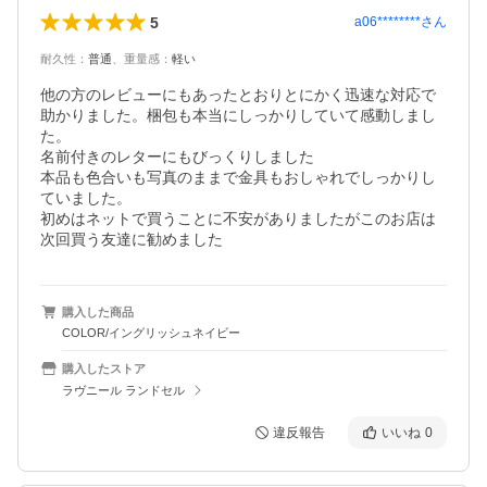
5
a06********
さん
耐久性
：
普通
、
重量感
：
軽い
他の方のレビューにもあったとおりとにかく迅速な対応で
助かりました。梱包も本当にしっかりしていて感動しまし
た。

名前付きのレターにもびっくりしました

本品も色合いも写真のままで金具もおしゃれでしっかりし
ていました。

初めはネットで買うことに不安がありましたがこのお店は
次回買う友達に勧めました
購入した商品
COLOR/イングリッシュネイビー
購入したストア
ラヴニール ランドセル
違反報告
いいね
0