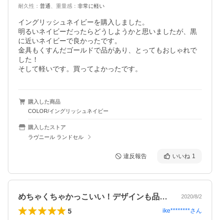
耐久性
：
普通
、
重量感
：
非常に軽い
イングリッシュネイビーを購入しました。

明るいネイビーだったらどうしようかと思いましたが、黒
に近いネイビーで良かったです。

金具もくすんだゴールドで品があり、とってもおしゃれで
した！

そして軽いです。買ってよかったです。
購入した商品
COLOR/イングリッシュネイビー
購入したストア
ラヴニール ランドセル
違反報告
いいね
1
めちゃくちゃかっこいい！デザインも品が…
2020/8/2
5
ike********
さん