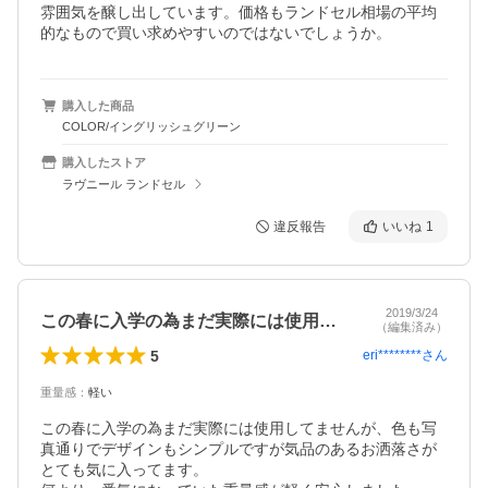
雰囲気を醸し出しています。価格もランドセル相場の平均
的なもので買い求めやすいのではないでしょうか。
購入した商品
COLOR/イングリッシュグリーン
購入したストア
ラヴニール ランドセル
違反報告
いいね
1
2019/3/24
この春に入学の為まだ実際には使用してま…
（編集済み）
5
eri********
さん
重量感
：
軽い
この春に入学の為まだ実際には使用してませんが、色も写
真通りでデザインもシンプルですが気品のあるお洒落さが
とても気に入ってます。
