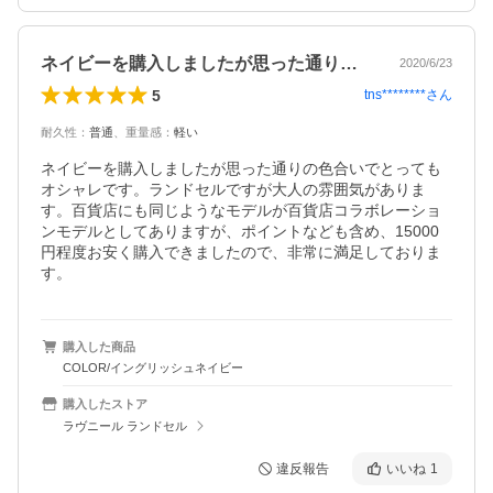
ネイビーを購入しましたが思った通りの色…
2020/6/23
5
tns********
さん
耐久性
：
普通
、
重量感
：
軽い
ネイビーを購入しましたが思った通りの色合いでとっても
オシャレです。ランドセルですが大人の雰囲気がありま
す。百貨店にも同じようなモデルが百貨店コラボレーショ
ンモデルとしてありますが、ポイントなども含め、15000
円程度お安く購入できましたので、非常に満足しておりま
す。
購入した商品
COLOR/イングリッシュネイビー
購入したストア
ラヴニール ランドセル
違反報告
いいね
1