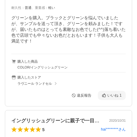
耐久性
：
普通
、
重量感
：
軽い
グリーンを購入。ブラックとグリーンを悩んでいました
が、サンプルを送って頂き、グリーンを頼みました！です
が、届いたものはとっても素敵なお色でした(^^)落ち着いた
色で店頭でも中々ないお色だとおもいます！子供も大人も
満足です！
購入した商品
COLOR/イングリッシュグリーン
購入したストア
ラヴニール ランドセル
違反報告
いいね
1
イングリッシュグリーンに親子で一目惚れ…
2020/10/31
5
hai********
さん