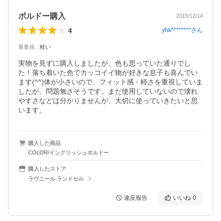
ボルドー購入
2019/12/14
4
yhk********
さん
重量感
：
軽い
実物を見ずに購入しましたが、色も思っていた通りでし
た！落ち着いた色でカッコイイ物が好きな息子も喜んでい
ます(^^)体が小さいので、フィット感・軽さを重視していま
したが、問題無さそうです。まだ使用していないので壊れ
やすさなどは分かりませんが、大切に使っていきたいと思
います。
購入した商品
COLOR/イングリッシュボルドー
購入したストア
ラヴニール ランドセル
違反報告
いいね
0