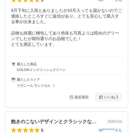
9月下旬に入荷とありましたが10月入っても届かないのでご
連絡したところすぐに返信があり、とても安心して購入す
る事が出来ました。

品物も綺麗に梱包してあり色味も写真よりは暗めのグリー
ンでしたが期待通りのお品物でした！

とても満足しています。
購入した商品
COLOR/イングリッシュグリーン
購入したストア
ラヴニール ランドセル
違反報告
いいね
2
飽きのこないデザインとクラシックなカラー
2020/1/16
5
eri********
さん