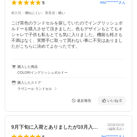
5
miu********
さん
耐久性
：
壊れにくい
、
重量感
：
軽い
こげ茶色のランドセルを探していたのでイングリッシュボ
ルドーを購入させて頂きました。色もデザインもとてもオ
シャレで子供も私もとても気に入りました。機能も軽さも
不満はなく、実際手に取って買わない事に不安はありまし
たがこちらに決めてよかったです。
購入した商品
COLOR/イングリッシュボルドー
購入したストア
ラヴニール ランドセル
違反報告
いいね
0
2018/10/19
9月下旬に入荷とありましたが10月入っ…
（編集済み）
5
fxs********
さん