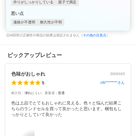
作りがしっかりしている
親子で満足
悪い点
連絡が不透明
耐久性が不明
AI回答の正確性や商品の効果は保証されません（
その他の注意点
）
ピックアップレビュー
色味がおしゃれ
2024/10/3
5
cib********
さん
耐久性
：
壊れにくい
、
重量感
：
普通
色は上品でとてもおしゃれに見える。色々と悩んだ結果こ
ちらのランドセルを買って良かったと思います。梱包もし
っかりとしていて良かった