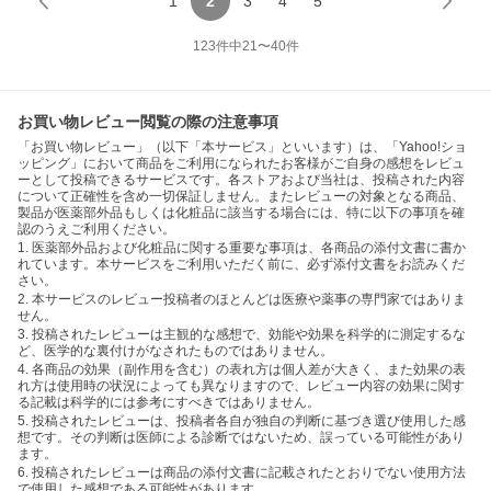
1
2
3
4
5
123
件中
21
〜
40
件
お買い物レビュー閲覧の際の注意事項
「お買い物レビュー」（以下「本サービス」といいます）は、「Yahoo!ショ
ッピング」において商品をご利用になられたお客様がご自身の感想をレビュ
ーとして投稿できるサービスです。各ストアおよび当社は、投稿された内容
について正確性を含め一切保証しません。またレビューの対象となる商品、
製品が医薬部外品もしくは化粧品に該当する場合には、特に以下の事項を確
認のうえご利用ください。
1. 医薬部外品および化粧品に関する重要な事項は、各商品の添付文書に書か
れています。本サービスをご利用いただく前に、必ず添付文書をお読みくだ
さい。
2. 本サービスのレビュー投稿者のほとんどは医療や薬事の専門家ではありま
せん。
3. 投稿されたレビューは主観的な感想で、効能や効果を科学的に測定するな
ど、医学的な裏付けがなされたものではありません。
4. 各商品の効果（副作用を含む）の表れ方は個人差が大きく、また効果の表
れ方は使用時の状況によっても異なりますので、レビュー内容の効果に関す
る記載は科学的には参考にすべきではありません。
5. 投稿されたレビューは、投稿者各自が独自の判断に基づき選び使用した感
想です。その判断は医師による診断ではないため、誤っている可能性があり
ます。
6. 投稿されたレビューは商品の添付文書に記載されたとおりでない使用方法
で使用した感想である可能性があります。