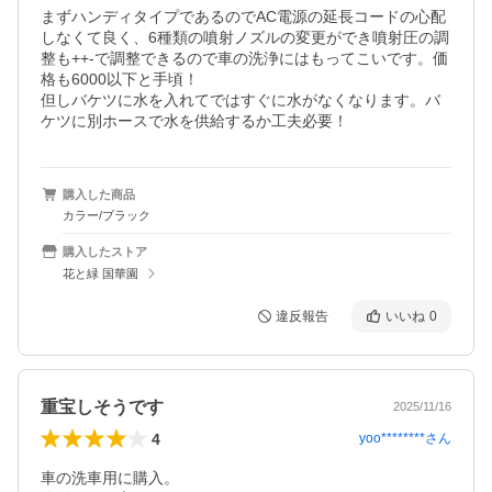
まずハンディタイプであるのでAC電源の延長コードの心配
しなくて良く、6種類の噴射ノズルの変更ができ噴射圧の調
整も++-で調整できるので車の洗浄にはもってこいです。価
格も6000以下と手頃！

但しバケツに水を入れてではすぐに水がなくなります。バ
ケツに別ホースで水を供給するか工夫必要！
購入した商品
カラー/ブラック
購入したストア
花と緑 国華園
違反報告
いいね
0
重宝しそうです
2025/11/16
4
yoo********
さん
車の洗車用に購入。
