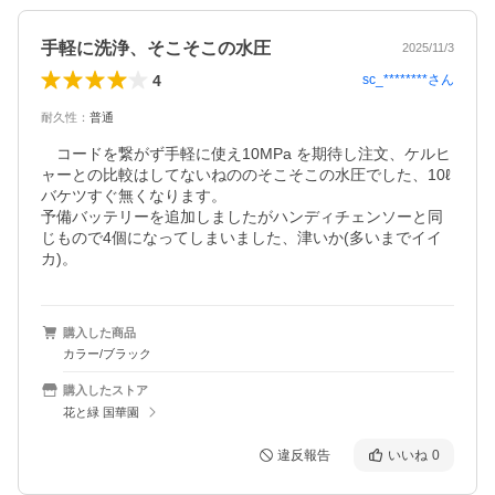
手軽に洗浄、そこそこの水圧
2025/11/3
4
sc_********
さん
耐久性
：
普通
　コードを繋がず手軽に使え10MPa を期待し注文、ケルヒ
ャーとの比較はしてないねののそこそこの水圧でした、10ℓ
バケツすぐ無くなります。

予備バッテリーを追加しましたがハンディチェンソーと同
じもので4個になってしまいました、津いか(多いまでイイ
カ)。
購入した商品
カラー/ブラック
購入したストア
花と緑 国華園
違反報告
いいね
0