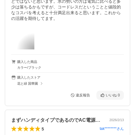
どではないと思います。水の勢いの方は電気に比べると多
少は落ちるかもですが、コードレスだということと値段的
なコスパを考えると十分満足出来ると思います。これから
の活躍を期待してます。
購入した商品
カラー/ブラック
購入したストア
花と緑 国華園
違反報告
いいね
0
まずハンディタイプであるのでAC電源の…
2026/2/13
5
tak********
さん