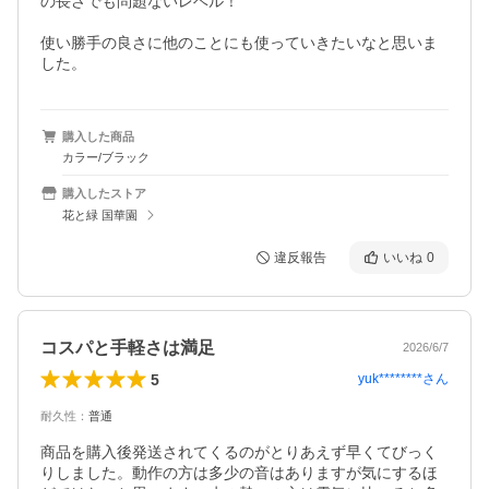
の長さでも問題ないレベル！

使い勝手の良さに他のことにも使っていきたいなと思いま
した。
購入した商品
カラー/ブラック
購入したストア
花と緑 国華園
違反報告
いいね
0
コスパと手軽さは満足
2026/6/7
5
yuk********
さん
耐久性
：
普通
商品を購入後発送されてくるのがとりあえず早くてびっく
りしました。動作の方は多少の音はありますが気にするほ