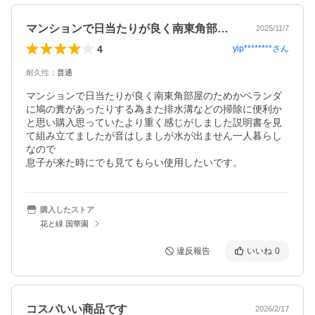
マンションで日当たりが良く南東角部屋の…
2025/11/7
4
yip********
さん
耐久性
：
普通
マンションで日当たりが良く南東角部屋のためかベランダ
に鳩の糞があったりする為また排水溝などの掃除に便利か
と思い購入思っていたより重く感じがしました説明書を見
て組み立てましたが音はしましが水が出ません一人暮らし
なので

息子が来た時にでも見てもらい使用したいです。
購入したストア
花と緑 国華園
違反報告
いいね
0
コスパいい商品です
2026/2/17