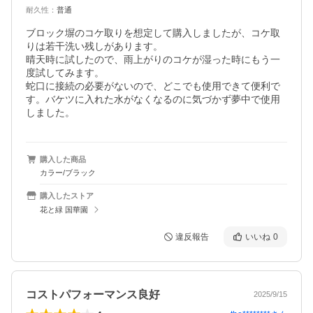
耐久性
：
普通
ブロック塀のコケ取りを想定して購入しましたが、コケ取
りは若干洗い残しがあります。

晴天時に試したので、雨上がりのコケが湿った時にもう一
度試してみます。

蛇口に接続の必要がないので、どこでも使用できて便利で
す。バケツに入れた水がなくなるのに気づかず夢中で使用
しました。
購入した商品
カラー/ブラック
購入したストア
花と緑 国華園
違反報告
いいね
0
コストパフォーマンス良好
2025/9/15