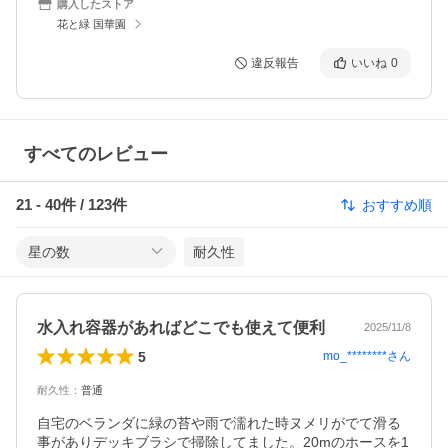
購入したストア
花と緑 国華園
違反報告
いいね
0
すべてのレビュー
21
-
40
件 /
123
件
おすすめ順
星の数
耐久性
水入れ容器があればどこでも使えて便利
2025/11/8
5
mo_********
さん
耐久性
：
普通
自宅のベランダに緑の苔や雨で濡れた時ヌメリがでて滑る
事がありデッキブラシで掃除してました。20mのホースを1