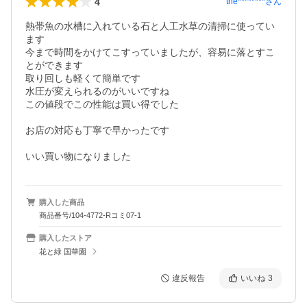
4
the********
さん
熱帯魚の水槽に入れている石と人工水草の清掃に使ってい
ます

今まで時間をかけてこすっていましたが、容易に落とすこ
とができます

取り回しも軽くて簡単です

水圧が変えられるのがいいですね

この値段でこの性能は買い得でした

お店の対応も丁寧で早かったです

いい買い物になりました
購入した商品
商品番号/104-4772-Rコミ07-1
購入したストア
花と緑 国華園
違反報告
いいね
3