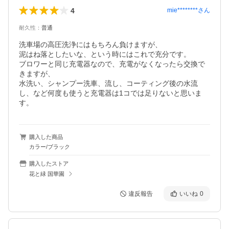
4
mie********
さん
耐久性
：
普通
洗車場の高圧洗浄にはもちろん負けますが、

泥はね落としたいな、という時にはこれで充分です。

ブロワーと同じ充電器なので、充電がなくなったら交換で
きますが、

水洗い、シャンプー洗車、流し、コーティング後の水流
し、など何度も使うと充電器は1コでは足りないと思いま
購入した商品
カラー/ブラック
購入したストア
花と緑 国華園
違反報告
いいね
0