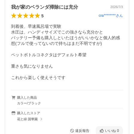
我が家のベランダ掃除には充分
2026/7/3
5
cra********
さん
到着後、早速風呂場で実験

水圧は、ハンディサイズでこの強さなら充分かと

バッテリー予備も購入しといたほうがいいかなと個人的感
想(フルで使ってないので持ちはまだ不明ですが)

ペットボトルコネクタはデフォルト希望

重さも気になりません

購入した商品
カラー/ブラック
購入したストア
花と緑 国華園
違反報告
いいね
0