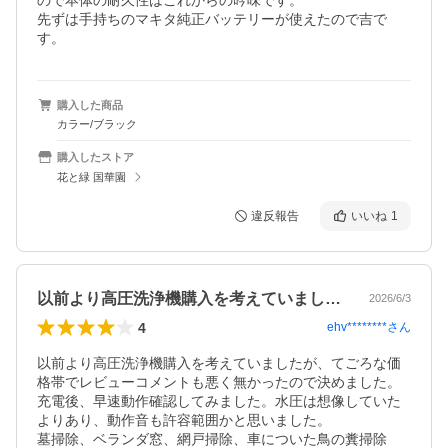
ので本体の耐久性はこれからの吟味です。

先ずは手持ちのマキタ純正バッテリーが使えたので吉で
す。
購入した商品
カラー/ブラック
購入したストア
花と緑 国華園
違反報告
いいね
1
以前より高圧洗浄機購入を考えていました…
2026/6/3
4
ehv********
さん
以前より高圧洗浄機購入を考えていましたが、てごろな価
格帯でレビューコメントも悪く無かったので決めました。

充電後、早速動作確認してみました。水圧は想像していた
よりあり、動作音も許容範囲かと思いました。

墓掃除、ベランダ窓、網戸掃除、車についた鳥の糞掃除