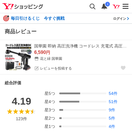
i
毎日引けるくじ 今すぐ挑戦
ログイン
商品レビュー
国華園 即納 高圧洗浄機 コードレス 充電式 高圧洗浄機BK 1個 バッテリー付属 バケツで給水 6in1ノズル 21V マキタバッテリ互換 洗車 掃除 ベランダ 爆買
6,590
円
花と緑 国華園
レビューを投稿する
総合評価
星
5
つ
54
件
4.19
星
4
つ
51
件
星
3
つ
9
件
星
2
つ
5
件
123
件
星
1
つ
4
件