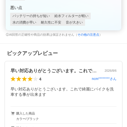
悪い点
バッテリーの持ちが短い
給水フィルターが軽い
水の消費が早い
耐久性に不安
音が大きい
AI回答の正確性や商品の効果は保証されません（
その他の注意点
）
ピックアップレビュー
早い対応ありがとうございます。これで綺…
2026/8/6
4
ncm********
さん
早い対応ありがとうございます。これで綺麗にバイクを洗
車する事が出来ます
購入した商品
カラー/ブラック