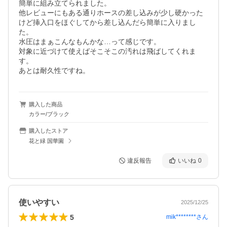
簡単に組み立てられました。

他レビューにもある通りホースの差し込みが少し硬かった
けど挿入口をほぐしてから差し込んだら簡単に入りまし
た。

水圧はまぁこんなもんかな…って感じです。

対象に近づけて使えばそこそこの汚れは飛ばしてくれま
す。

あとは耐久性ですね。
購入した商品
カラー/ブラック
購入したストア
花と緑 国華園
違反報告
いいね
0
使いやすい
2025/12/25
5
mik********
さん