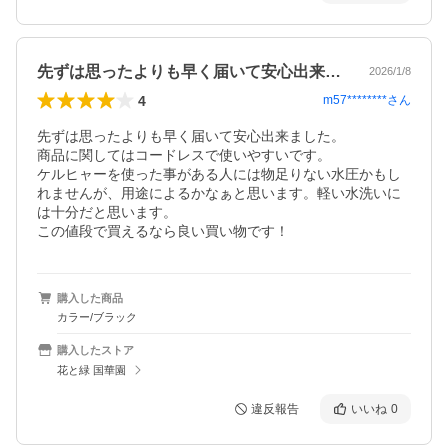
先ずは思ったよりも早く届いて安心出来ま…
2026/1/8
4
m57********
さん
先ずは思ったよりも早く届いて安心出来ました。

商品に関してはコードレスで使いやすいです。

ケルヒャーを使った事がある人には物足りない水圧かもし
れませんが、用途によるかなぁと思います。軽い水洗いに
は十分だと思います。

この値段で買えるなら良い買い物です！
購入した商品
カラー/ブラック
購入したストア
花と緑 国華園
違反報告
いいね
0