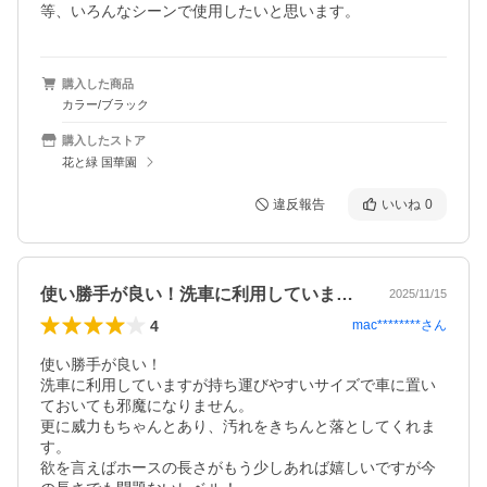
等、いろんなシーンで使用したいと思います。
購入した商品
カラー/ブラック
購入したストア
花と緑 国華園
違反報告
いいね
0
使い勝手が良い！洗車に利用していますが…
2025/11/15
4
mac********
さん
使い勝手が良い！

洗車に利用していますが持ち運びやすいサイズで車に置い
ておいても邪魔になりません。

更に威力もちゃんとあり、汚れをきちんと落としてくれま
す。

欲を言えばホースの長さがもう少しあれば嬉しいですが今