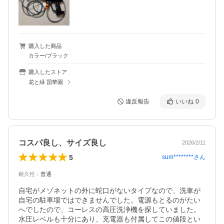
購入した商品
カラー/ブラック
購入したストア
花と緑 国華園
違反報告
いいね
0
コスパ良し、サイズ良し
2026/2/11
5
sum********
さん
耐久性
：
普通
自宅がメゾネットの外に蛇口がないタイプなので、洗車が
自宅の駐車場ではできませんでした。電源もとるのがたい
へでしたので、コーレスの高圧洗浄機を探していました。
水圧レベルも十分にあり、充電器も付属してこの値段とい