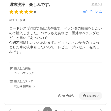
週末洗浄 楽しみです。
2026/3/2
5
tor********
さん
耐久性
：
普通
コードレス(充電式)高圧洗浄機で、ベランダの掃除をしたい
ので購入しました。バケツさえあれば、屋外やベランダな
ど、と書いてあったので

今週末掃除したいと思います。ペットボトルからのちょっ
とした車の洗車もしたいので、レビュープレゼントも楽し
みです。
購入した商品
カラー/ブラック
購入したストア
花と緑 国華園
違反報告
いいね
0