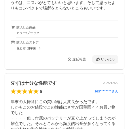
うのは、コスパがとてもいいと思います。そして思ったよ
りもコンパクトで場所をとらないところもいいです。
購入した商品
カラー/ブラック
購入したストア
花と緑 国華園
違反報告
いいね
0
先ずは十分な性能です
2025/12/22
5
ses********
さん
年末の大掃除にこの買い物は大変良かったです。

しかもこのお値段でこの性能はさすが国華園＾＾お買い物
でした

・・・・但し付属のバッテリーが直ぐ上がってしまうのが
難点でした。それとこれから頻度的出番が多くなってくる