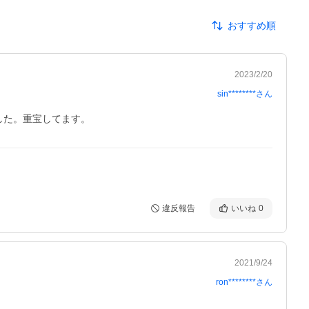
おすすめ順
2023/2/20
sin********
さん
した。重宝してます。
違反報告
いいね
0
2021/9/24
ron********
さん