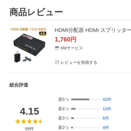
商品レビュー
1,760
円
KMサービス
レビューを投稿する
総合評価
星
5
つ
42
件
4.15
星
4
つ
10
件
星
3
つ
6
件
星
2
つ
4
件
68
件