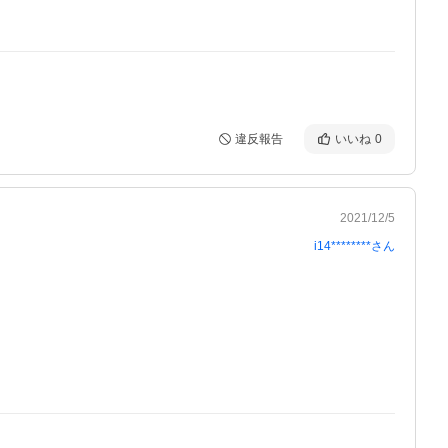
違反報告
いいね
0
2021/12/5
i14********
さん