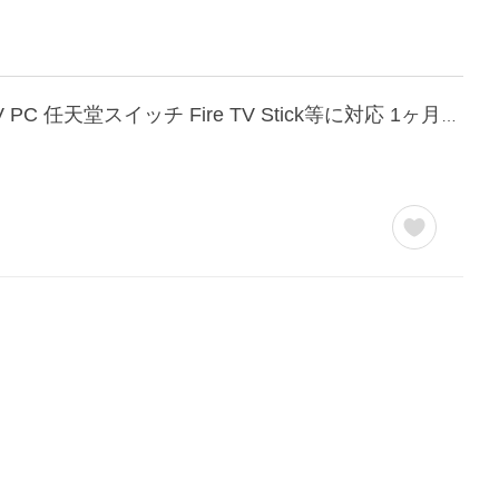
HDMI分配器 HDMI スプリッター 1入力4出力 4k 2K FHD 3D映像対応 電源アダプター TV PC 任天堂スイッチ Fire TV Stick等に対応 1ヶ月保証