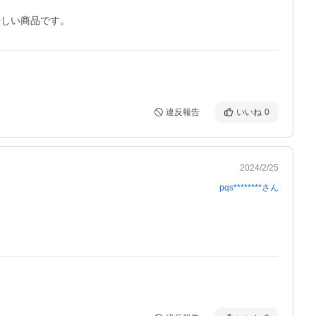
惜しい商品です。
違反報告
いいね
0
2024/2/25
pqs********
さん