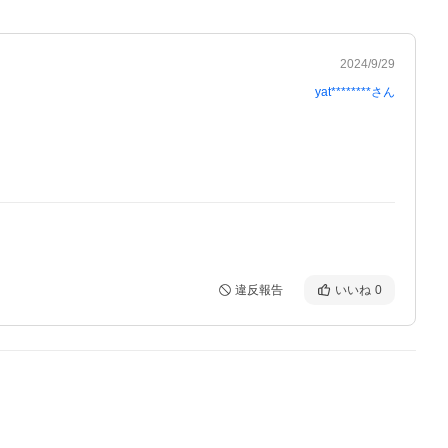
2024/9/29
yat********
さん
違反報告
いいね
0