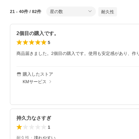
21
-
40
件 /
82
件
星の数
耐久性
2個目の購入です。
5
商品届きました。2個目の購入です。使用も安定感があり、作
購入したストア
KMサービス
持久力なさすぎ
1
耐久性
：
壊れやすい