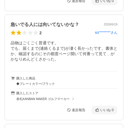
違反報告
いいね
0
急いでる人には向いてないかな？
2026/6/19
2
siz********
さん
品物はごくごく普通です。

でも、届くまで(連絡くるまで)が凄く長かったです。書体と
か、確認するのにその都度ページ開いて何番って見て…が 
かなりめんどくさかった。
購入した商品
◆プレートカラー/ブラック
購入したストア
表札KANBAN MAKER ゴルフマーカー
違反報告
いいね
0