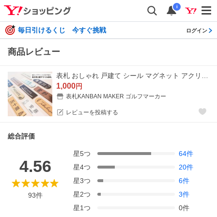
i
毎日引けるくじ 今すぐ挑戦
ログイン
商品レビュー
表札 おしゃれ 戸建て シール マグネット アクリル 二世帯 猫 マンション 縦型 ネームプレート 犬 ポスト 長方形 貼る(acrylic-np35)
1,000
円
表札KANBAN MAKER ゴルフマーカー
レビューを投稿する
総合評価
星
5
つ
64
件
4.56
星
4
つ
20
件
星
3
つ
6
件
星
2
つ
3
件
93
件
星
1
つ
0
件