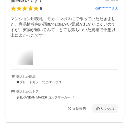
質感良いです！
2025/8/31
5
col********
さん
マンション用表札、モカエンボスにて作っていただきまし
た。商品情報内の画像では細かい質感がわかりにくいので
すが、実物が届いてみて、とても落ちついた質感で予想以
購入した商品
◆プレートカラー/モカエンボス
購入したストア
表札KANBAN MAKER ゴルフマーカー
違反報告
いいね
2