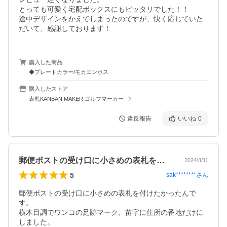
とっても可愛く宅配ボックスにもピッタリでした！！

途中デザインをかえてしまったのですが、快く応じていた
だいて、感謝しております！
購入した商品
◆プレートカラー/モカエンボス
購入したストア
表札KANBAN MAKER ゴルフマーカー
違反報告
いいね
0
郵便ポストの受け口に小さめの表札を付け…
2024/3/11
5
sak********
さん
郵便ポストの受け口に小さめの表札を付けたかったんで
す。

横木目調でワンコの足跡マーク、苗字に住所の番地だけに
しました。
