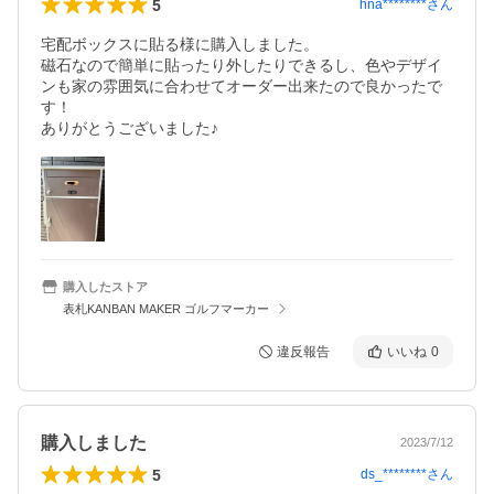
5
hna********
さん
宅配ボックスに貼る様に購入しました。

磁石なので簡単に貼ったり外したりできるし、色やデザイ
ンも家の雰囲気に合わせてオーダー出来たので良かったで
す！

ありがとうございました♪
購入したストア
表札KANBAN MAKER ゴルフマーカー
違反報告
いいね
0
購入しました
2023/7/12
5
ds_********
さん