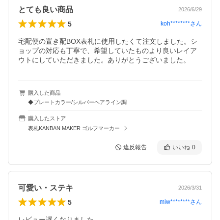
とても良い商品
2026/6/29
5
koh********
さん
宅配便の置き配BOX表札に使用したくて注文しました。シ
ョップの対応も丁寧で、希望していたものより良いレイア
ウトにしていただきました。ありがとうございました。
購入した商品
◆プレートカラー/シルバーヘアライン調
購入したストア
表札KANBAN MAKER ゴルフマーカー
違反報告
いいね
0
可愛い・ステキ
2026/3/31
5
miw********
さん
レビュー遅くなりました。
