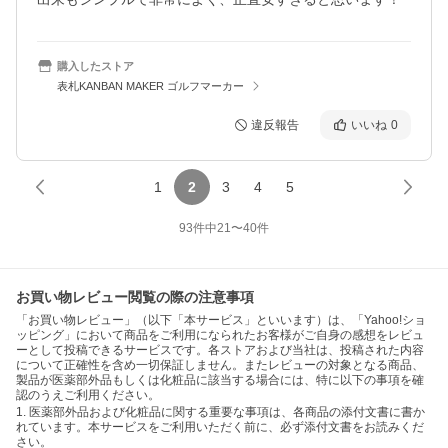
購入したストア
表札KANBAN MAKER ゴルフマーカー
違反報告
いいね
0
1
2
3
4
5
93
件中
21
〜
40
件
お買い物レビュー閲覧の際の注意事項
「お買い物レビュー」（以下「本サービス」といいます）は、「Yahoo!ショ
ッピング」において商品をご利用になられたお客様がご自身の感想をレビュ
ーとして投稿できるサービスです。各ストアおよび当社は、投稿された内容
について正確性を含め一切保証しません。またレビューの対象となる商品、
製品が医薬部外品もしくは化粧品に該当する場合には、特に以下の事項を確
認のうえご利用ください。
1. 医薬部外品および化粧品に関する重要な事項は、各商品の添付文書に書か
れています。本サービスをご利用いただく前に、必ず添付文書をお読みくだ
さい。