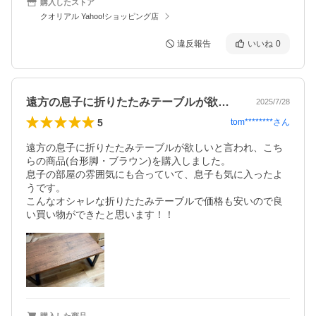
購入したストア
クオリアル Yahoo!ショッピング店
違反報告
いいね
0
遠方の息子に折りたたみテーブルが欲しい…
2025/7/28
5
tom********
さん
遠方の息子に折りたたみテーブルが欲しいと言われ、こち
らの商品(台形脚・ブラウン)を購入しました。

息子の部屋の雰囲気にも合っていて、息子も気に入ったよ
うです。

こんなオシャレな折りたたみテーブルで価格も安いので良
い買い物ができたと思います！！
購入した商品