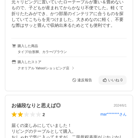
元々リビングに置いていたローテーブルが重い＆畳めない
もので、子どもが産まれてからかなり不便でした。軽くて
折りたたみができ、かつ部屋のインテリアに合うものを探
していてこちらを見つけました。大きめなのに軽く、不要
な際はサッと畳んで収納出来るためとても便利です。
購入した商品
タイプ/台形脚、カラー/ブラウン
購入したストア
クオリアル Yahoo!ショッピング店
違反報告
いいね
0
お値段なりと思えば◎
2024/6/1
2
mar********
さん
届くの楽しみにしていました！

リビングのテーブルとして購入。

おしゃれで気に入ってますが、二箇所程表面がぶかぶかし