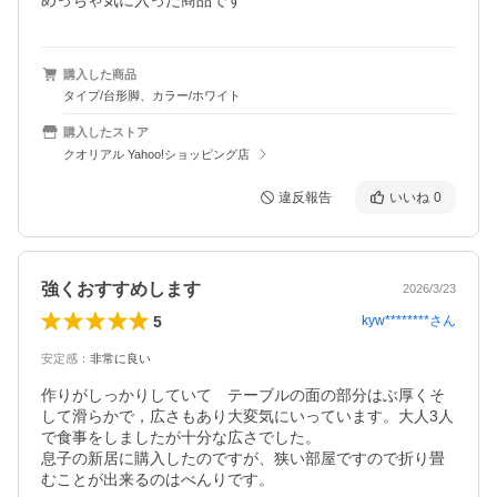
めっちゃ気に入った商品です
購入した商品
タイプ/台形脚、カラー/ホワイト
購入したストア
クオリアル Yahoo!ショッピング店
違反報告
いいね
0
強くおすすめします
2026/3/23
5
kyw********
さん
安定感
：
非常に良い
作りがしっかりしていて　テーブルの面の部分はぶ厚くそ
して滑らかで，広さもあり大変気にいっています。大人3人
で食事をしましたが十分な広さでした。

息子の新居に購入したのですが、狭い部屋ですので折り畳
むことが出来るのはべんりです。