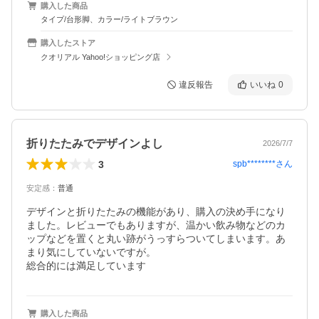
購入した商品
タイプ/台形脚、カラー/ライトブラウン
購入したストア
クオリアル Yahoo!ショッピング店
違反報告
いいね
0
折りたたみでデザインよし
2026/7/7
3
spb********
さん
安定感
：
普通
デザインと折りたたみの機能があり、購入の決め手になり
ました。レビューでもありますが、温かい飲み物などのカ
ップなどを置くと丸い跡がうっすらついてしまいます。あ
まり気にしていないですが。

総合的には満足しています
購入した商品