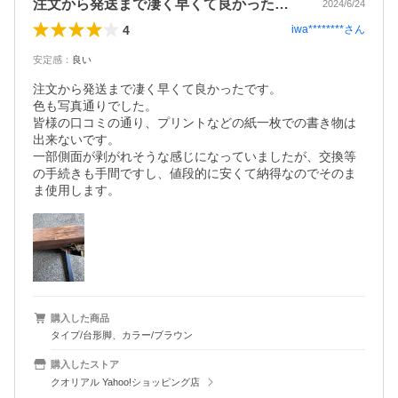
注文から発送まで凄く早くて良かったです…
2024/6/24
4
iwa********
さん
安定感
：
良い
注文から発送まで凄く早くて良かったです。

色も写真通りでした。

皆様の口コミの通り、プリントなどの紙一枚での書き物は
出来ないです。

一部側面が剥がれそうな感じになっていましたが、交換等
の手続きも手間ですし、値段的に安くて納得なのでそのま
ま使用します。
購入した商品
タイプ/台形脚、カラー/ブラウン
購入したストア
クオリアル Yahoo!ショッピング店