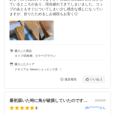
ているところがあり…現在破れてきてしまいました。コッ
プのあともすぐについてしまい少し残念な感じになってい
ますが、折りたためるしお値段もお安く◎
購入した商品
タイプ/四角脚、カラー/ブラウン
購入したストア
クオリアル Yahoo!ショッピング店
違反報告
いいね
1
最初届いた時に角が破損していたのですが…
2025/6/9
5
yfv********
さん