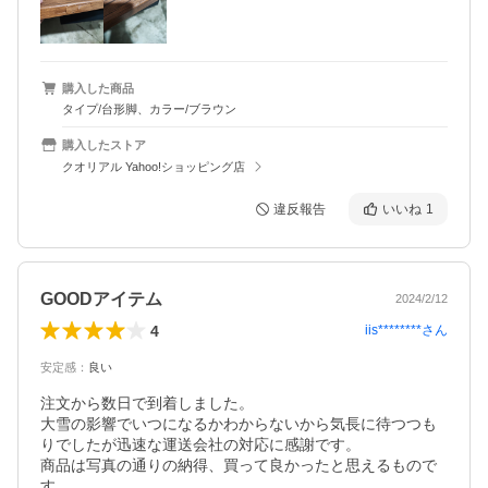
購入した商品
タイプ/台形脚、カラー/ブラウン
購入したストア
クオリアル Yahoo!ショッピング店
違反報告
いいね
1
GOODアイテム
2024/2/12
4
iis********
さん
安定感
：
良い
注文から数日で到着しました。

大雪の影響でいつになるかわからないから気長に待つつも
りでしたが迅速な運送会社の対応に感謝です。

商品は写真の通りの納得、買って良かったと思えるもので
す。
