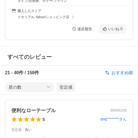
タイプ/台形脚、カラー/ブラウン
購入したストア
クオリアル Yahoo!ショッピング店
違反報告
いいね
0
すべてのレビュー
21
-
40
件 /
158
件
おすすめ順
星の数
安定感
便利なローテーブル
2024/11/20
5
dnq********
さん
安定感
：
良い