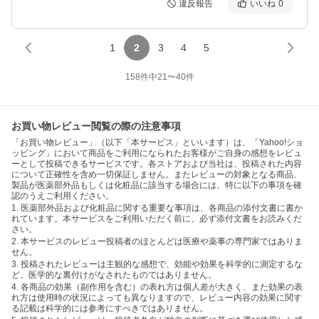
違反報告
いいね
0
1
2
3
4
5
158
件中
21
〜
40
件
お買い物レビュー閲覧の際の注意事項
「お買い物レビュー」（以下「本サービス」といいます）は、「Yahoo!ショ
ッピング」において商品をご利用になられたお客様がご自身の感想をレビュ
ーとして投稿できるサービスです。各ストアおよび当社は、投稿された内容
について正確性を含め一切保証しません。またレビューの対象となる商品、
製品が医薬部外品もしくは化粧品に該当する場合には、特に以下の事項を確
認のうえご利用ください。
1. 医薬部外品および化粧品に関する重要な事項は、各商品の添付文書に書か
れています。本サービスをご利用いただく前に、必ず添付文書をお読みくだ
さい。
2. 本サービスのレビュー投稿者のほとんどは医療や薬事の専門家ではありま
せん。
3. 投稿されたレビューは主観的な感想で、効能や効果を科学的に測定するな
ど、医学的な裏付けがなされたものではありません。
4. 各商品の効果（副作用を含む）の表れ方は個人差が大きく、また効果の表
れ方は使用時の状況によっても異なりますので、レビュー内容の効果に関す
る記載は科学的には参考にすべきではありません。