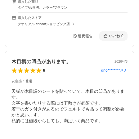
購入した商品
タイプ/台形脚、カラー/ブラウン
購入したストア
クオリアル Yahoo!ショッピング店
違反報告
いいね
0
木目柄の凹凸があります。
2026/4/3
5
gno********
さん
安定感
：
普通
天板が木目調のシートを貼っていて、木目の凹凸がありま
す。

文字を書いたりする際には下敷きが必須です。

若干のガタ付きがあるのでフェルトでも貼って調整が必要
かと思います。

私的には値段からしても、満足いく商品です。