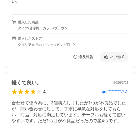
い。
購入した商品
タイプ/台形脚、カラー/ブラウン
購入したストア
クオリアル Yahoo!ショッピング店
違反報告
いいね
0
軽くて良い。
2026/2/21
4
qrm********
さん
合わせて使う為に、2個購入しましたが1つが不良品でした
が、問い合わせに対して、丁寧に早急な対応をしてもら
い、商品、対応に満足しています。テーブルも軽くて使い
やすいです。ただ1つ目が不良品だったので星4つです。