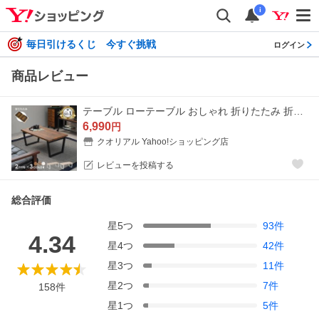
i
毎日引けるくじ 今すぐ挑戦
ログイン
商品レビュー
テーブル ローテーブル おしゃれ 折りたたみ 折りたたみテーブル センターテーブル 北欧 白 木製 リビングテーブル サイドテーブル 完成品 机 幅90cm LEG レッグ
6,990
円
クオリアル Yahoo!ショッピング店
レビューを投稿する
総合評価
星
5
つ
93
件
4.34
星
4
つ
42
件
星
3
つ
11
件
星
2
つ
7
件
158
件
星
1
つ
5
件