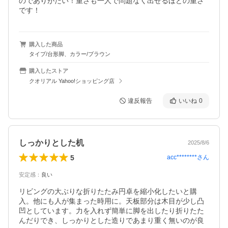
のでありがたい！重さも一人で問題なく出せるほどの重さ
です！
購入した商品
タイプ/台形脚、カラー/ブラウン
購入したストア
クオリアル Yahoo!ショッピング店
違反報告
いいね
0
しっかりとした机
2025/8/6
5
acc********
さん
安定感
：
良い
リビングの大ぶりな折りたたみ円卓を縮小化したいと購
入。他にも人が集まった時用に。天板部分は木目が少し凸
凹としています。力を入れず簡単に脚を出したり折りたた
んだりでき、しっかりとした造りであまり重く無いのが良