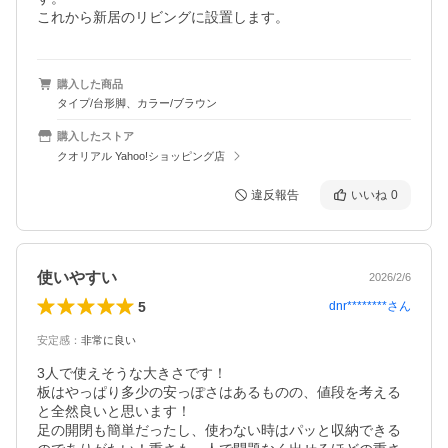
これから新居のリビングに設置します。
購入した商品
タイプ/台形脚、カラー/ブラウン
購入したストア
クオリアル Yahoo!ショッピング店
違反報告
いいね
0
使いやすい
2026/2/6
5
dnr********
さん
安定感
：
非常に良い
3人で使えそうな大きさです！

板はやっぱり多少の安っぽさはあるものの、値段を考える
と全然良いと思います！

足の開閉も簡単だったし、使わない時はパッと収納できる