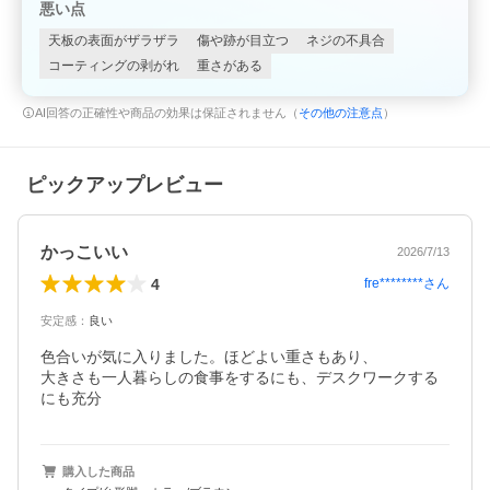
悪い点
天板の表面がザラザラ
傷や跡が目立つ
ネジの不具合
コーティングの剥がれ
重さがある
AI回答の正確性や商品の効果は保証されません（
その他の注意点
）
ピックアップレビュー
かっこいい
2026/7/13
4
fre********
さん
安定感
：
良い
色合いが気に入りました。ほどよい重さもあり、

大きさも一人暮らしの食事をするにも、デスクワークする
にも充分
購入した商品