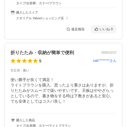
タイプ/台形脚、カラー/ブラウン
購入したストア
クオリアル Yahoo!ショッピング店
違反報告
いいね
0
折りたたみ・収納が簡単で便利
2025/12/17
5
zak********
さん
安定感
：
良い
使い勝手が良くて満足！

ライトブラウンを購入。思ったより重さはありますが、折
りたたみがスムーズで扱いやすいです。天板はややざらっ
としているので、書き物をする時は下敷きがあると安心。
でも全体としてはコスパ良し！ 
購入した商品
タイプ/台形脚、カラー/ライトブラウン