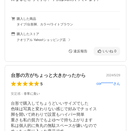
購入した商品
タイプ/台形脚、カラー/ライトブラウン
購入したストア
クオリアル Yahoo!ショッピング店
違反報告
いいね
0
台形の方がちょっと大きかったから
2024/5/29
5
cor********
さん
安定感
：
非常に良い
台形で購入してちょうどいいサイズでした

色味は写真と変わりない感じで好みでチョイス

脚を開いて終わりで設置もハイパー簡単

重さも私の貧力でもよゆ〜で持ち上がります

私は個人的に角丸の無駄スペースが嫌いなので
