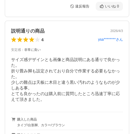
違反報告
いいね
0
説明通りの商品
2026/4/3
4
ysa********
さん
安定感
：
非常に良い
サイズ感デザインとも画像と商品説明にある通りで良かっ
た。

折り畳み脚も設定されており自分で作業する必要もなかっ
た。

少しの難点は天板に木目と違う黒い汚れのようなものが少
しある事。

とても良かったのは購入前に質問したところ迅速丁寧に応
えて頂きました。
購入した商品
タイプ/台形脚、カラー/ブラウン