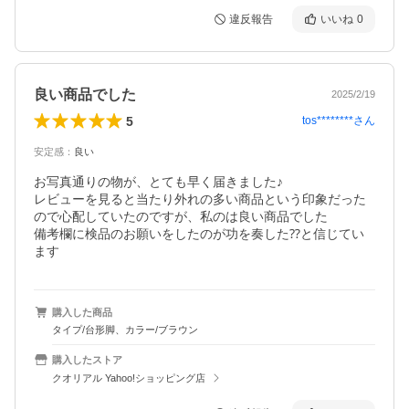
違反報告
いいね
0
良い商品でした
2025/2/19
5
tos********
さん
安定感
：
良い
お写真通りの物が、とても早く届きました♪

レビューを見ると当たり外れの多い商品という印象だった
ので心配していたのですが、私のは良い商品でした

備考欄に検品のお願いをしたのが功を奏した⁇と信じてい
ます
購入した商品
タイプ/台形脚、カラー/ブラウン
購入したストア
クオリアル Yahoo!ショッピング店