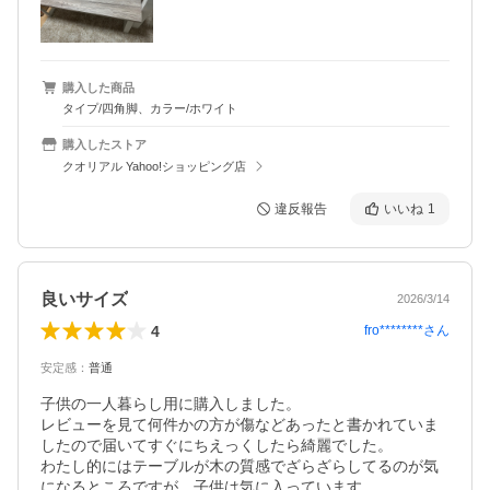
購入した商品
タイプ/四角脚、カラー/ホワイト
購入したストア
クオリアル Yahoo!ショッピング店
違反報告
いいね
1
良いサイズ
2026/3/14
4
fro********
さん
安定感
：
普通
子供の一人暮らし用に購入しました。

レビューを見て何件かの方が傷などあったと書かれていま
したので届いてすぐにちえっくしたら綺麗でした。

わたし的にはテーブルが木の質感でざらざらしてるのが気
になるところですが、子供は気に入っています。