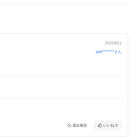
2025/9/21
yod********
さん
違反報告
いいね
0