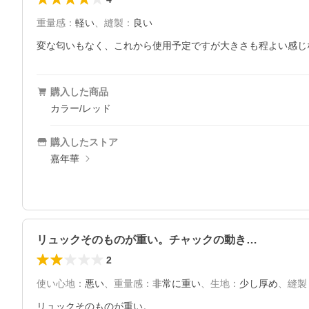
重量感
：
軽い
、
縫製
：
良い
変な匂いもなく、これから使用予定ですが大きさも程よい感じな
購入した商品
カラー/レッド
購入したストア
嘉年華
リュックそのものが重い。チャックの動き…
2
使い心地
：
悪い
、
重量感
：
非常に重い
、
生地
：
少し厚め
、
縫製
リュックそのものが重い。
