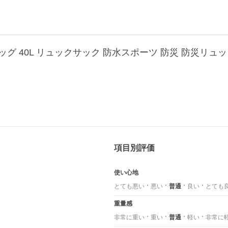
グ 40L リュックサック 防水スポーツ 防災 防災リュ
項目別評価
使い心地
とても悪い
悪い
普通
良い
とても
重量感
非常に重い
重い
普通
軽い
非常に