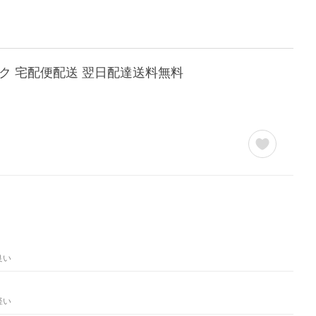
ック 宅配便配送 翌日配達送料無料
良い
軽い