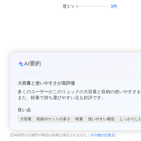
星
1
つ
3
件
AI要約
大容量と使いやすさが高評価
多くのユーザーがこのリュックの大容量と収納の使いやすさを
また、軽量で持ち運びやすい点も好評です。
良い点
大容量
収納ポケットの多さ
軽量
使いやすい構造
しっかりし
AI回答の正確性や商品の効果は保証されません（
その他の注意点
）