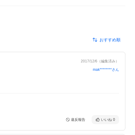
おすすめ順
2017/12/6
（編集済み）
mak********
さん
違反報告
いいね
0