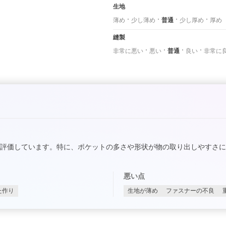
生地
薄め
少し薄め
普通
少し厚め
厚め
縫製
非常に悪い
悪い
普通
良い
非常に
評価しています。特に、ポケットの多さや形状が物の取り出しやすさ
悪い点
た作り
生地が薄め
ファスナーの不良