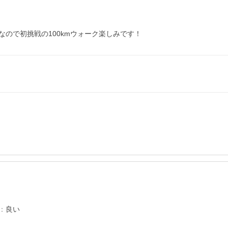
ので初挑戦の100kmウォーク楽しみです！
：
良い