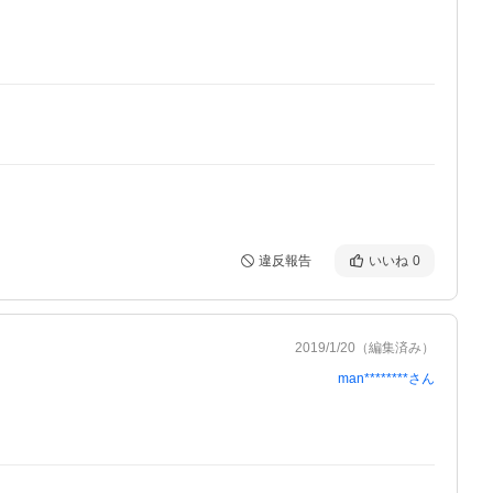
違反報告
いいね
0
2019/1/20
（編集済み）
man********
さん