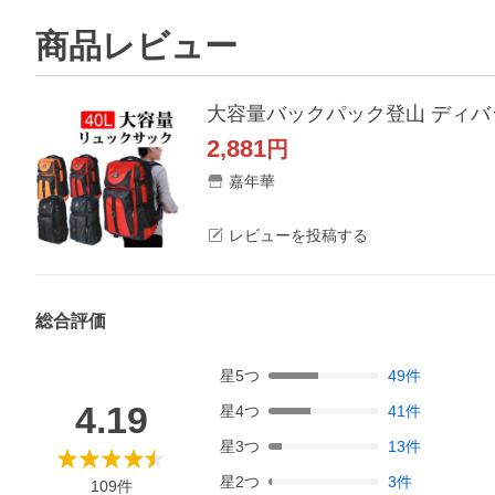
商品レビュー
大容量バックパック登山 ディバッ
2,881
円
嘉年華
レビューを投稿する
総合評価
星
5
つ
49
件
4.19
星
4
つ
41
件
星
3
つ
13
件
星
2
つ
3
件
109
件