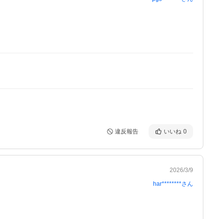
違反報告
いいね
0
2026/3/9
har********
さん