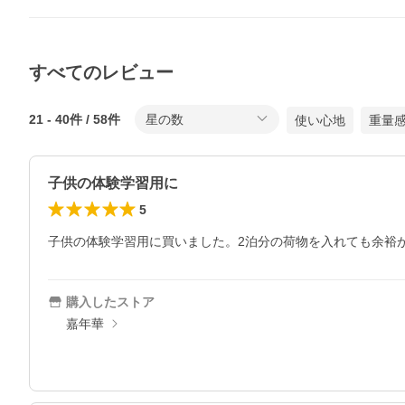
すべてのレビュー
21
-
40
件 /
58
件
星の数
使い心地
重量
子供の体験学習用に
5
子供の体験学習用に買いました。2泊分の荷物を入れても余裕
購入したストア
嘉年華