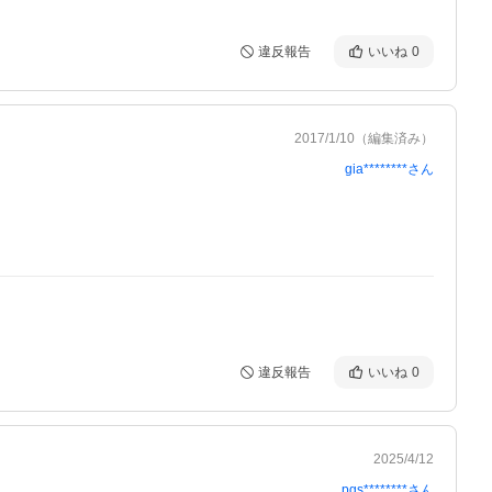
違反報告
いいね
0
2017/1/10
（編集済み）
gia********
さん
違反報告
いいね
0
2025/4/12
pgs********
さん