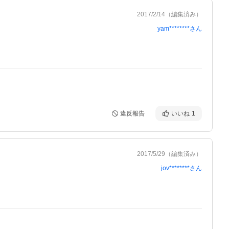
2017/2/14
（編集済み）
yam********
さん
違反報告
いいね
1
2017/5/29
（編集済み）
jov********
さん