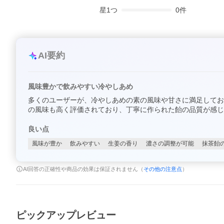
星
1
つ
0
件
AI要約
風味豊かで飲みやすい冷やしあめ
多くのユーザーが、冷やしあめの素の風味や甘さに満足してお
の風味も高く評価されており、丁寧に作られた飴の品質が感じ
良い点
風味が豊か
飲みやすい
生姜の香り
濃さの調整が可能
抹茶飴
AI回答の正確性や商品の効果は保証されません（
その他の注意点
）
ピックアップレビュー