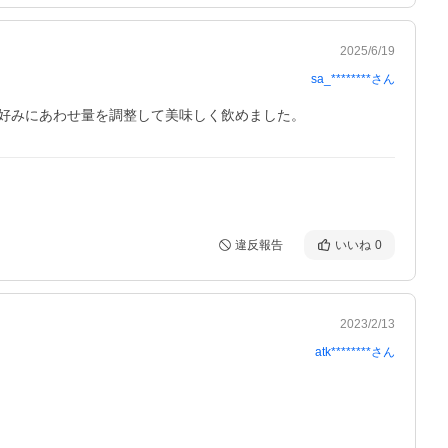
2025/6/19
sa_********
さん
好みにあわせ量を調整して美味しく飲めました。
違反報告
いいね
0
2023/2/13
atk********
さん