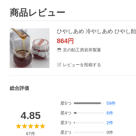
商品レビュー
ひやしあめ 冷やしあめ ひやし飴
864
円
京の飴工房岩井製菓
レビューを投稿する
総合評価
星
5
つ
59
件
4.85
星
4
つ
6
件
星
3
つ
2
件
星
2
つ
0
件
67
件