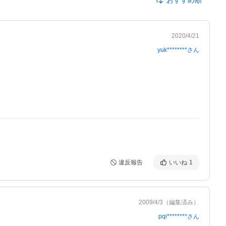
おすすめ順
2020/4/21
yuk********
さん
違反報告
いいね
1
2009/4/3
（編集済み）
pqi********
さん