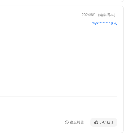
2024/6/1
（編集済み）
myk********
さん
違反報告
いいね
1