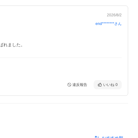
2026/8/2
end********
さん
ばれました。
違反報告
いいね
0