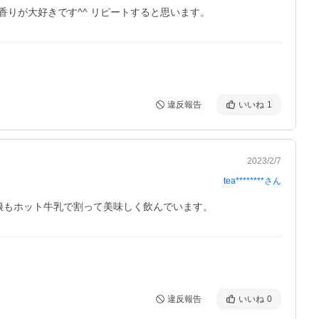
りが大好きです^^ リピートすると思います。
違反報告
いいね
1
2023/2/7
tea********
さん
娘もホット牛乳で割って美味しく飲んでいます。
違反報告
いいね
0