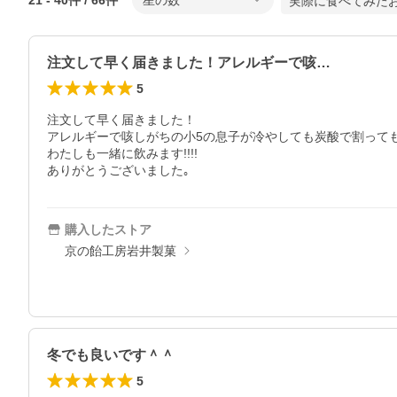
21
-
40
件 /
66
件
星の数
実際に食べてみた
注文して早く届きました！アレルギーで咳…
5
注文して早く届きました！

アレルギーで咳しがちの小5の息子が冷やしても炭酸で割っても
わたしも一緒に飲みます!!!!

ありがとうございました｡
購入したストア
京の飴工房岩井製菓
冬でも良いです＾＾
5