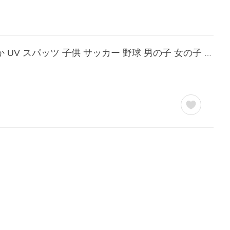
裏起毛 レギンス スポーツ 10分丈 キッズ ジュニア 日本製 インナー 防寒 暖かい あったか UV スパッツ 子供 サッカー 野球 男の子 女の子 UPF50+ iLeg *2