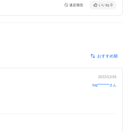
違反報告
いいね
0
おすすめ順
2022/12/16
baj********
さん