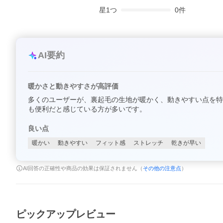
星
1
つ
0
件
AI要約
暖かさと動きやすさが高評価
多くのユーザーが、裏起毛の生地が暖かく、動きやすい点を特
も便利だと感じている方が多いです。
良い点
暖かい
動きやすい
フィット感
ストレッチ
乾きが早い
AI回答の正確性や商品の効果は保証されません（
その他の注意点
）
ピックアップレビュー