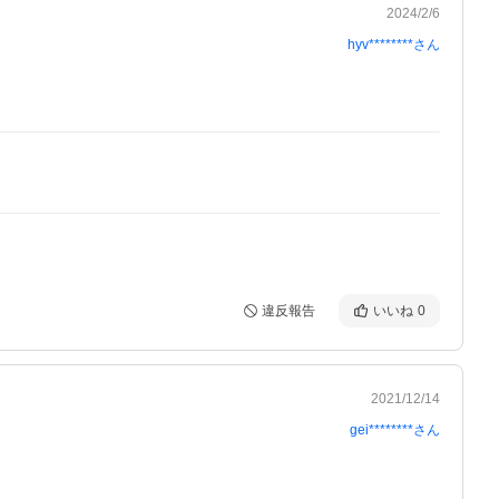
2024/2/6
hyv********
さん
違反報告
いいね
0
2021/12/14
gei********
さん