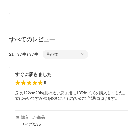
すべてのレビュー
21
-
37
件 /
37
件
星の数
すぐに届きました
5
身長122cm29kg胴の太い息子用に135サイズを購入しました。

購入した商品
サイズ/135