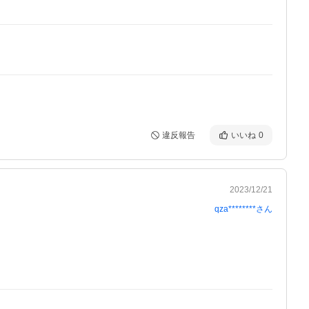
違反報告
いいね
0
2023/12/21
qza********
さん