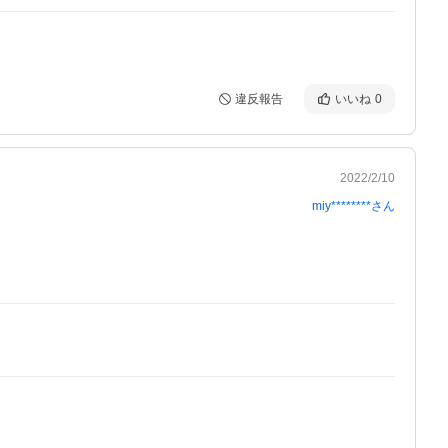
違反報告
いいね
0
2022/2/10
miy********
さん