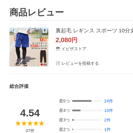
商品レビュー
2,080
円
イビザストア
レビューを投稿する
総合評価
星
5
つ
24
件
4.54
星
4
つ
10
件
星
3
つ
2
件
星
2
つ
1
件
37
件