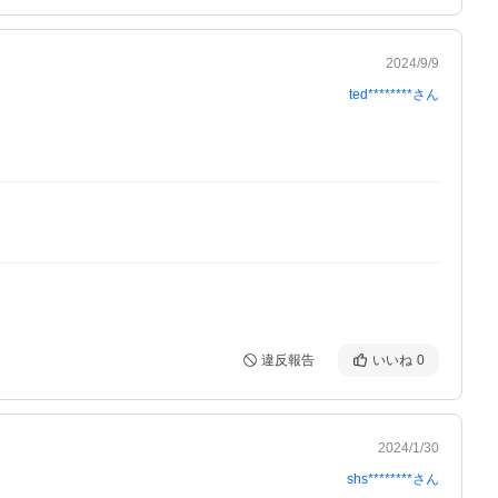
2024/9/9
ted********
さん
違反報告
いいね
0
2024/1/30
shs********
さん