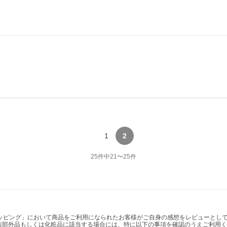
1
2
25
件中
21
〜
25
件
ショッピング」において商品をご利用になられたお客様がご自身の感想をレビューと
薬部外品もしくは化粧品に該当する場合には、特に以下の事項を確認のうえご利用く