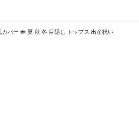
カバー 春 夏 秋 冬 目隠し トップス 出産祝い