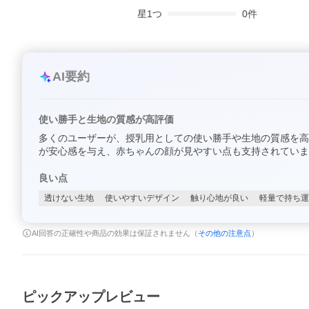
星
1
つ
0
件
AI要約
使い勝手と生地の質感が高評価
多くのユーザーが、授乳用としての使い勝手や生地の質感を高
が安心感を与え、赤ちゃんの顔が見やすい点も支持されていま
良い点
透けない生地
使いやすいデザイン
触り心地が良い
軽量で持ち運
AI回答の正確性や商品の効果は保証されません（
その他の注意点
）
ピックアップレビュー