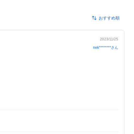
おすすめ順
2023/11/25
nek********
さん