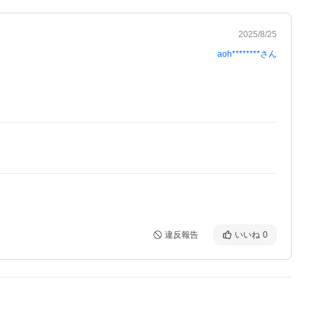
2025/8/25
aoh********
さん
違反報告
いいね
0