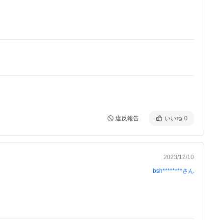
違反報告
いいね
0
2023/12/10
bsh********
さん