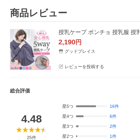
商品レビュー
授乳ケープ ポンチョ 授乳服 授乳
2,190
円
グッドプレイス
レビューを投稿する
総合評価
星
5
つ
16
件
4.48
星
4
つ
6
件
星
3
つ
2
件
星
2
つ
1
件
25
件