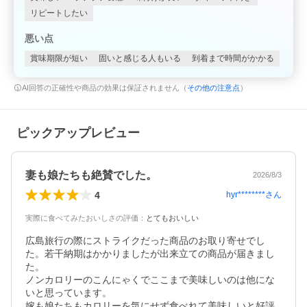
リピートしたい
悪い点
賞味期限が短い
固いと感じる人もいる
到着まで時間がかかる
AI回答の正確性や商品の効果は保証されません（
その他の注意点
）
ピックアップレビュー
妻も娘たちも絶賛でした。
2026/8/3
4
hyr********
さん
実際に食べてみたおいしさの評価
：
とてもおいしい
広島旅行の際にストライクだった商品のお取り寄せでし
た。若干納期はかかりましたが出来立ての商品が届きまし
た。

ノンカロリーのこんにゃくでここまで美味しいのは他にな
いと思っています。

嫁も娘たちもカロリーを気にせず食べれて美味しいと好評