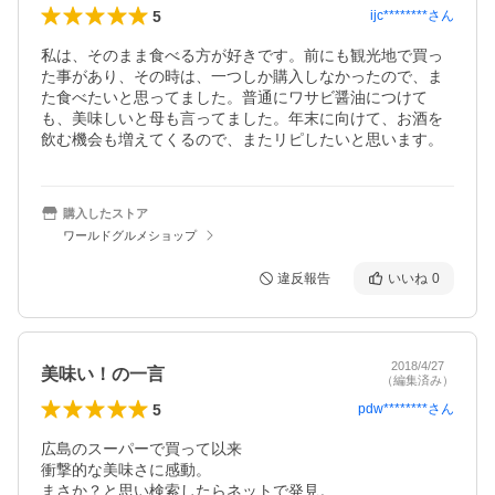
5
ijc********
さん
私は、そのまま食べる方が好きです。前にも観光地で買っ
た事があり、その時は、一つしか購入しなかったので、ま
た食べたいと思ってました。普通にワサビ醤油につけて
も、美味しいと母も言ってました。年末に向けて、お酒を
飲む機会も増えてくるので、またリピしたいと思います。
購入したストア
ワールドグルメショップ
違反報告
いいね
0
2018/4/27
美味い！の一言
（編集済み）
5
pdw********
さん
広島のスーパーで買って以来

衝撃的な美味さに感動。

まさか？と思い検索したらネットで発見。
