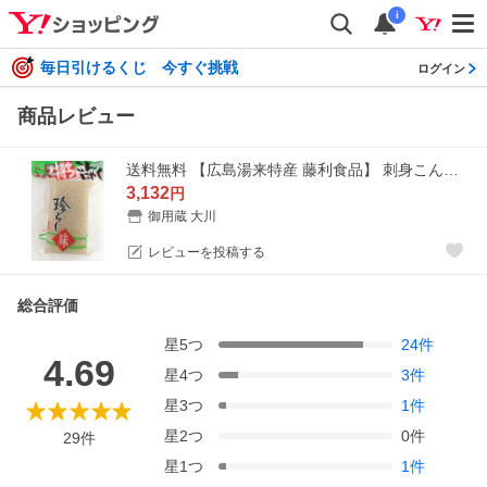
i
毎日引けるくじ 今すぐ挑戦
ログイン
商品レビュー
送料無料 【広島湯来特産 藤利食品】 刺身こんにゃく 絶品 子持ちこんにゃく 190g×5個 クール
3,132
円
御用蔵 大川
レビューを投稿する
総合評価
星
5
つ
24
件
4.69
星
4
つ
3
件
星
3
つ
1
件
星
2
つ
0
件
29
件
星
1
つ
1
件