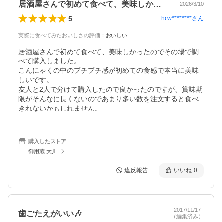
居酒屋さんで初めて食べて、美味しかった…
2026/3/10
5
hcw********
さん
実際に食べてみたおいしさの評価
：
おいしい
居酒屋さんで初めて食べて、美味しかったのでその場で調
べて購入しました。

こんにゃくの中のプチプチ感が初めての食感で本当に美味
しいです。

友人と2人で分けて購入したので良かったのですが、賞味期
限がそんなに長くないのであまり多い数を注文すると食べ
きれないかもしれません。
購入したストア
御用蔵 大川
違反報告
いいね
0
2017/11/17
歯ごたえがいい🎶
（編集済み）