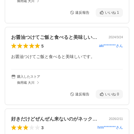
御用蔵 大川
違反報告
いいね
1
お醤油つけてご飯と食べると美味しいです…
2024/3/24
5
aki********
さん
お醤油つけてご飯と食べると美味しいです。
購入したストア
御用蔵 大川
違反報告
いいね
0
好きだけどぜんぜん来ないのがネックです…
2026/2/11
3
hrm********
さん