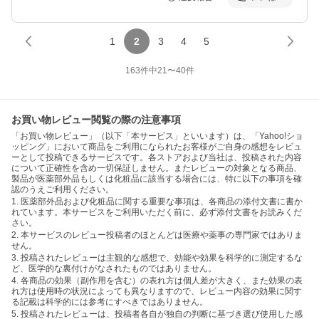
1
2
3
4
5
163
件中
21
〜
40
件
お買い物レビュー閲覧の際の注意事項
「お買い物レビュー」（以下「本サービス」といいます）は、「Yahoo!ショ
ッピング」において商品をご利用になられたお客様がご自身の感想をレビュ
ーとして投稿できるサービスです。各ストアおよび当社は、投稿された内容
について正確性を含め一切保証しません。またレビューの対象となる商品、
製品が医薬部外品もしくは化粧品に該当する場合には、特に以下の事項を確
認のうえご利用ください。
1. 医薬部外品および化粧品に関する重要な事項は、各商品の添付文書に書か
れています。本サービスをご利用いただく前に、必ず添付文書をお読みくだ
さい。
2. 本サービスのレビュー投稿者のほとんどは医療や薬事の専門家ではありま
せん。
3. 投稿されたレビューは主観的な感想で、効能や効果を科学的に測定するな
ど、医学的な裏付けがなされたものではありません。
4. 各商品の効果（副作用を含む）の表れ方は個人差が大きく、また効果の表
れ方は使用時の状況によっても異なりますので、レビュー内容の効果に関す
る記載は科学的には参考にすべきではありません。
5. 投稿されたレビューは、投稿者各自が独自の判断に基づき選び使用した感