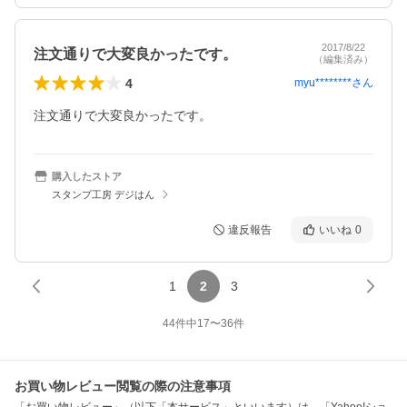
2017/8/22
注文通りで大変良かったです。
（編集済み）
4
myu********
さん
注文通りで大変良かったです。
購入したストア
スタンプ工房 デジはん
違反報告
いいね
0
1
2
3
44
件中
17
〜
36
件
お買い物レビュー閲覧の際の注意事項