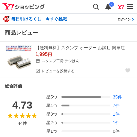
i
毎日引けるくじ 今すぐ挑戦
ログイン
商品レビュー
【送料無料】スタンプ オーダー お試し 簡単注文 デジはん 住所印 補充インク付 高精細の浸透印 ゴム印では表現不可の高画質 住所スタンプ
1,995
円
スタンプ工房 デジはん
レビューを投稿する
総合評価
星
5
つ
35
件
4.73
星
4
つ
7
件
星
3
つ
1
件
星
2
つ
1
件
44
件
星
1
つ
0
件