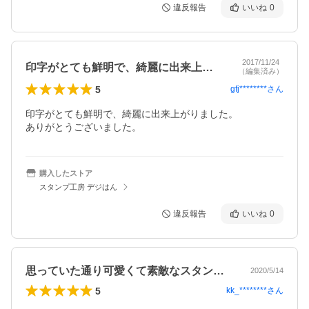
違反報告
いいね
0
2017/11/24
印字がとても鮮明で、綺麗に出来上がりま…
（編集済み）
5
gfj********
さん
印字がとても鮮明で、綺麗に出来上がりました。

ありがとうございました。
購入したストア
スタンプ工房 デジはん
違反報告
いいね
0
思っていた通り可愛くて素敵なスタンプ……
2020/5/14
5
kk_********
さん