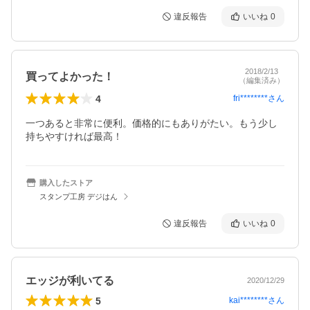
違反報告
いいね
0
2018/2/13
買ってよかった！
（編集済み）
4
fri********
さん
一つあると非常に便利。価格的にもありがたい。もう少し
持ちやすければ最高！
購入したストア
スタンプ工房 デジはん
違反報告
いいね
0
エッジが利いてる
2020/12/29
5
kai********
さん