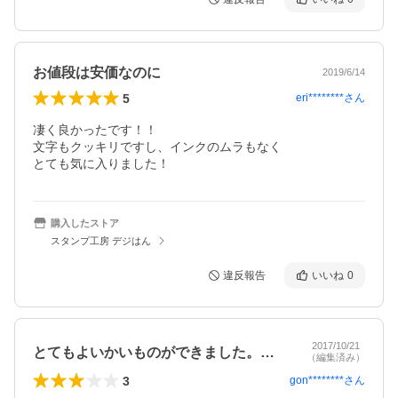
お値段は安価なのに
2019/6/14
5
eri********
さん
凄く良かったです！！

文字もクッキリですし、インクのムラもなく

とても気に入りました！
購入したストア
スタンプ工房 デジはん
違反報告
いいね
0
2017/10/21
とてもよいかいものができました。また利…
（編集済み）
3
gon********
さん