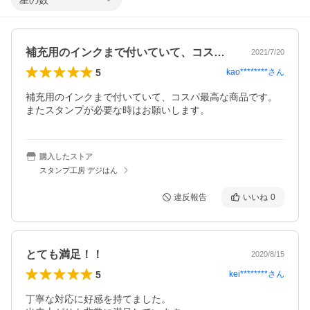
星の数
補充用のインクまで付いていて、コスパ最…
2021/7/20
5
kao********
さん
補充用のインクまで付いていて、コスパ最高な商品です。
またスタンプが必要な時はお願いします。
購入したストア
スタンプ工房 デジはん
違反報告
いいね
0
とても満足！！
2020/8/15
5
kei********
さん
丁寧な対応に好感を持てました。
