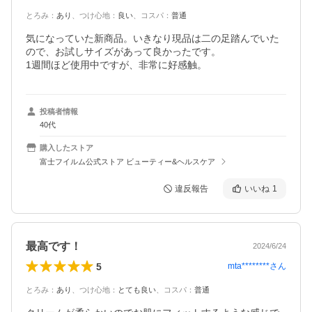
とろみ
：
あり
、
つけ心地
：
良い
、
コスパ
：
普通
気になっていた新商品。いきなり現品は二の足踏んでいた
ので、お試しサイズがあって良かったです。

1週間ほど使用中ですが、非常に好感触。
投稿者情報
40代
購入したストア
富士フイルム公式ストア ビューティー&ヘルスケア
違反報告
いいね
1
最高です！
2024/6/24
5
mta********
さん
とろみ
：
あり
、
つけ心地
：
とても良い
、
コスパ
：
普通