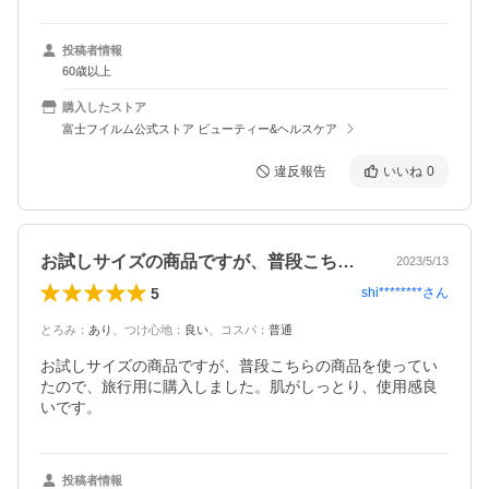
投稿者情報
60歳以上
購入したストア
富士フイルム公式ストア ビューティー&ヘルスケア
違反報告
いいね
0
お試しサイズの商品ですが、普段こちらの…
2023/5/13
5
shi********
さん
とろみ
：
あり
、
つけ心地
：
良い
、
コスパ
：
普通
お試しサイズの商品ですが、普段こちらの商品を使ってい
たので、旅行用に購入しました。肌がしっとり、使用感良
いです。
投稿者情報