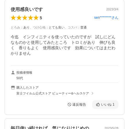
使用感良いです
2023/3/4
5
sen********
さん
とろみ
：
あり
、
つけ心地
：
とても良い
、
コスパ
：
普通
今迄　インフィニティを使っていたのですが　試しにどん
なものかと使用してみたところ　トロミがあり　伸びも良
く　香りもよく　使用感良いです　効果についてはまだわ
かりません
投稿者情報
50代
購入したストア
富士フイルム公式ストア ビューティー&ヘルスケア
違反報告
いいね
1
毎日使い続ければ、気になりはじめの薄い…
2023/5/28