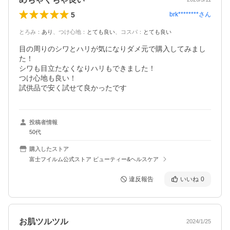
5
brk********
さん
とろみ
：
あり
、
つけ心地
：
とても良い
、
コスパ
：
とても良い
目の周りのシワとハリが気になりダメ元で購入してみまし
た！

シワも目立たなくなりハリもできました！

つけ心地も良い！

投稿者情報
50代
購入したストア
富士フイルム公式ストア ビューティー&ヘルスケア
違反報告
いいね
0
お肌ツルツル
2024/1/25