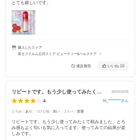
とても嬉しいです。
購入したストア
富士フイルム公式ストア ビューティー&ヘルスケア
違反報告
いいね
10
リピートです。もう少し使ってみたくて頼…
2023/10/26
4
hi_********
さん
とろみ
：
あり
、
つけ心地
：
良い
、
コスパ
：
普通
リピートです。もう少し使ってみたくて頼みました。とろ
み感もよく匂いも気に入ってます。使ってみての結果が楽
しみです。