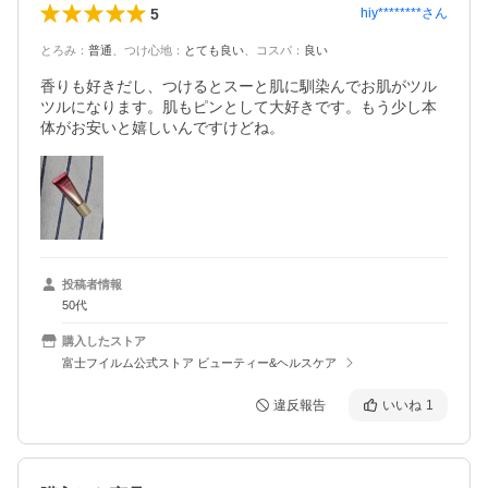
5
hiy********
さん
とろみ
：
普通
、
つけ心地
：
とても良い
、
コスパ
：
良い
香りも好きだし、つけるとスーと肌に馴染んでお肌がツル
ツルになります。肌もピンとして大好きです。もう少し本
体がお安いと嬉しいんですけどね。
投稿者情報
50代
購入したストア
富士フイルム公式ストア ビューティー&ヘルスケア
違反報告
いいね
1