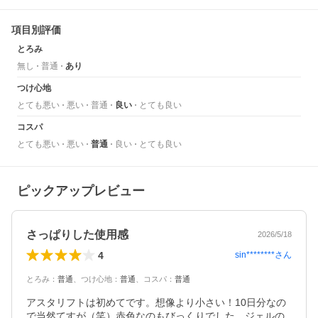
項目別評価
とろみ
無し
普通
あり
つけ心地
とても悪い
悪い
普通
良い
とても良い
コスパ
とても悪い
悪い
普通
良い
とても良い
ピックアップレビュー
さっぱりした使用感
2026/5/18
4
sin********
さん
とろみ
：
普通
、
つけ心地
：
普通
、
コスパ
：
普通
アスタリフトは初めてです。想像より小さい！10日分なの
で当然てすが（笑）赤色なのもびっくりでした。ジェルの