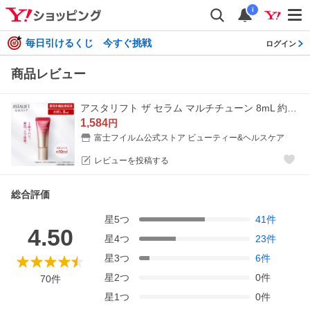
i
毎日引けるくじ 今すぐ挑戦
ログイン
商品レビュー
アスタリフト ザ セラム マルチチューン 8mL 約10日分 お試し ASTALIFT 公式 薬用多機能美容液 トライアル 医薬部外品 富士フイルム
1,584
円
富士フイルム公式ストア ビューティー&ヘルスケア
レビューを投稿する
総合評価
星
5
つ
41
件
4.50
星
4
つ
23
件
星
3
つ
6
件
星
2
つ
0
件
70
件
星
1
つ
0
件