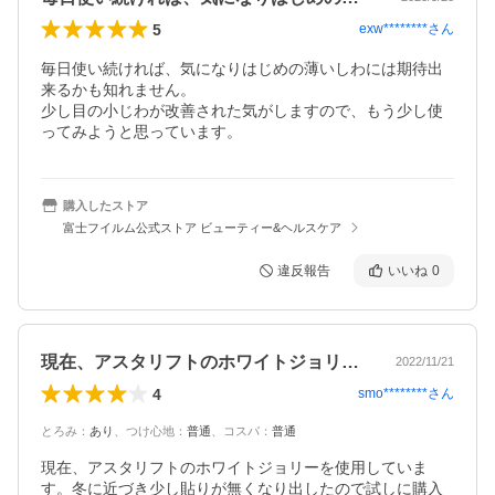
5
exw********
さん
毎日使い続ければ、気になりはじめの薄いしわには期待出
来るかも知れません。

少し目の小じわが改善された気がしますので、もう少し使
ってみようと思っています。
購入したストア
富士フイルム公式ストア ビューティー&ヘルスケア
違反報告
いいね
0
現在、アスタリフトのホワイトジョリーを…
2022/11/21
4
smo********
さん
とろみ
：
あり
、
つけ心地
：
普通
、
コスパ
：
普通
現在、アスタリフトのホワイトジョリーを使用していま
す。冬に近づき少し貼りが無くなり出したので試しに購入