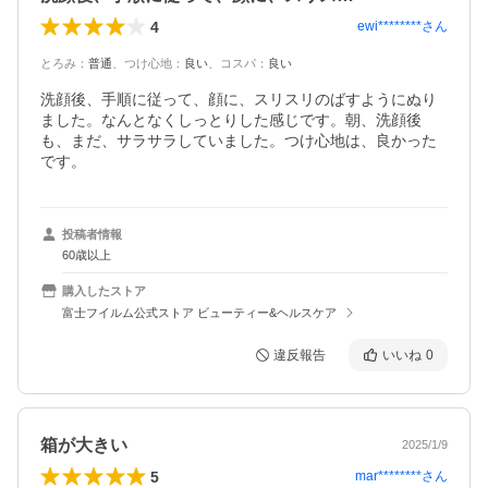
4
ewi********
さん
とろみ
：
普通
、
つけ心地
：
良い
、
コスパ
：
良い
洗顔後、手順に従って、顔に、スリスリのばすようにぬり
ました。なんとなくしっとりした感じです。朝、洗顔後
も、まだ、サラサラしていました。つけ心地は、良かった
です。
投稿者情報
60歳以上
購入したストア
富士フイルム公式ストア ビューティー&ヘルスケア
違反報告
いいね
0
箱が大きい
2025/1/9
5
mar********
さん