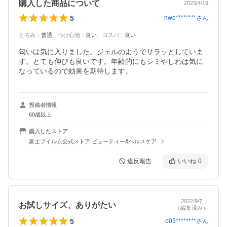
購入した商品について
2023/4/19
5
nwe********
さん
とろみ
：
普通
、
つけ心地
：
良い
、
コスパ
：
良い
匂いは気に入りました。ジェルのようでサラッとしていま
す。とても伸びも良いです。年齢的にもシミやしわは気に
なっているので効果を期待します。
投稿者情報
60歳以上
購入したストア
富士フイルム公式ストア ビューティー&ヘルスケア
違反報告
いいね
0
2022/9/7
お試しサイズ、ありがたい
（編集済み）
5
o03********
さん