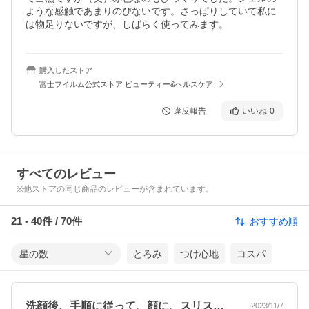
ような感触であまりのびないです。さっぱりしていて私に
は物足りないですが、しばらく使ってみます。
購入したストア
富士フイルム公式ストア ビューティー&ヘルスケア
違反報告
いいね
0
すべてのレビュー
※他ストアの同じ商品のレビューが含まれています。
21
-
40
件 /
70
件
おすすめ順
星の数
とろみ
つけ心地
コスパ
洗顔後、手順に従って、顔に、スリスリの…
2023/11/7