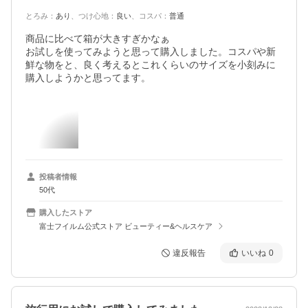
とろみ
：
あり
、
つけ心地
：
良い
、
コスパ
：
普通
商品に比べて箱が大きすぎかなぁ

お試しを使ってみようと思って購入しました。コスパや新
鮮な物をと、良く考えるとこれくらいのサイズを小刻みに
購入しようかと思ってます。
投稿者情報
50代
購入したストア
富士フイルム公式ストア ビューティー&ヘルスケア
違反報告
いいね
0