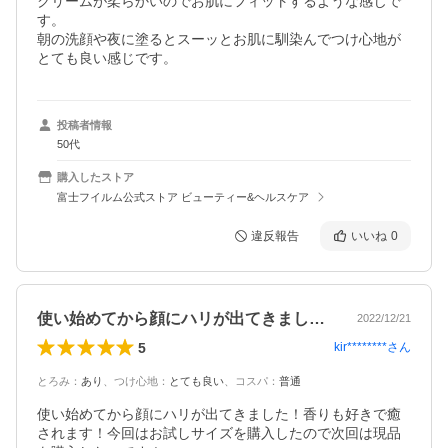
クリームが柔らかいのでお肌にフィットするような感じで
す。

朝の洗顔や夜に塗るとスーッとお肌に馴染んでつけ心地が
とても良い感じです。
投稿者情報
50代
購入したストア
富士フイルム公式ストア ビューティー&ヘルスケア
違反報告
いいね
0
使い始めてから顔にハリが出てきました！…
2022/12/21
5
kir********
さん
とろみ
：
あり
、
つけ心地
：
とても良い
、
コスパ
：
普通
使い始めてから顔にハリが出てきました！香りも好きで癒
されます！今回はお試しサイズを購入したので次回は現品