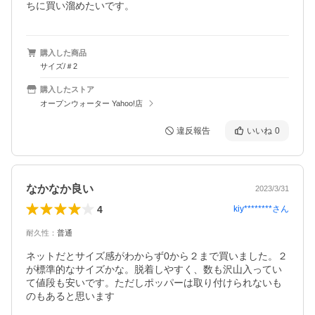
ちに買い溜めたいです。
購入した商品
サイズ/＃2
購入したストア
オープンウォーター Yahoo!店
違反報告
いいね
0
なかなか良い
2023/3/31
4
kiy********
さん
耐久性
：
普通
ネットだとサイズ感がわからず0から２まで買いました。２
が標準的なサイズかな。脱着しやすく、数も沢山入ってい
て値段も安いです。ただしポッパーは取り付けられないも
のもあると思います