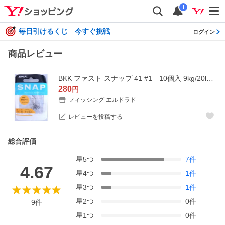
i
毎日引けるくじ 今すぐ挑戦
ログイン
商品レビュー
BKK ファスト スナップ 41 #1 10個入 9kg/20lb 142524 FAST SNAP
280
円
フィッシング エルドラド
レビューを投稿する
総合評価
星
5
つ
7
件
4.67
星
4
つ
1
件
星
3
つ
1
件
星
2
つ
0
件
9
件
星
1
つ
0
件