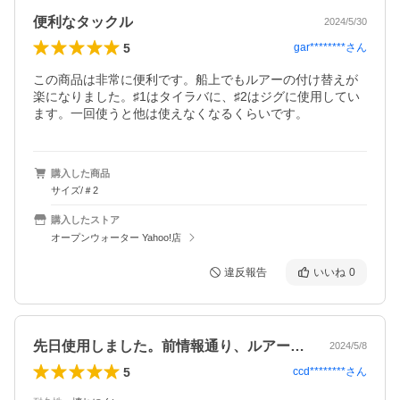
便利なタックル
2024/5/30
5
gar********
さん
この商品は非常に便利です。船上でもルアーの付け替えが
楽になりました。♯1はタイラバに、♯2はジグに使用してい
ます。一回使うと他は使えなくなるくらいです。
購入した商品
サイズ/＃2
購入したストア
オープンウォーター Yahoo!店
違反報告
いいね
0
先日使用しました。前情報通り、ルアーの…
2024/5/8
5
ccd********
さん