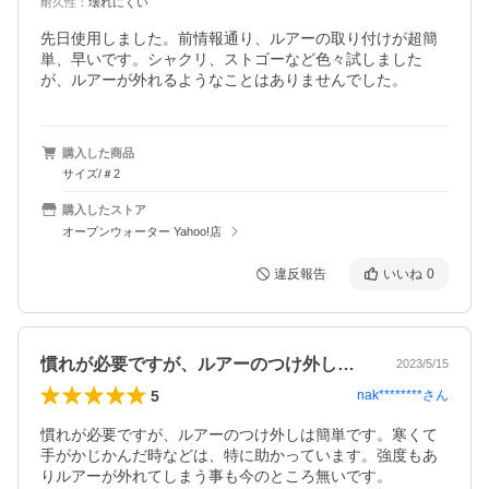
耐久性
：
壊れにくい
先日使用しました。前情報通り、ルアーの取り付けが超簡
単、早いです。シャクリ、ストゴーなど色々試しました
が、ルアーが外れるようなことはありませんでした。
購入した商品
サイズ/＃2
購入したストア
オープンウォーター Yahoo!店
違反報告
いいね
0
慣れが必要ですが、ルアーのつけ外しは簡…
2023/5/15
5
nak********
さん
慣れが必要ですが、ルアーのつけ外しは簡単です。寒くて
手がかじかんだ時などは、特に助かっています。強度もあ
りルアーが外れてしまう事も今のところ無いです。