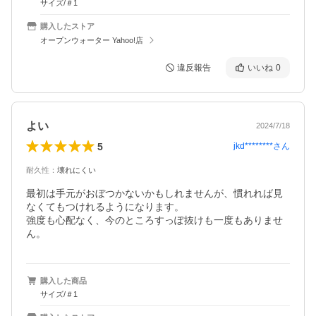
サイズ/＃1
購入したストア
オープンウォーター Yahoo!店
違反報告
いいね
0
よい
2024/7/18
5
jkd********
さん
耐久性
：
壊れにくい
最初は手元がおぼつかないかもしれませんが、慣れれば見
なくてもつけれるようになります。

強度も心配なく、今のところすっぽ抜けも一度もありませ
ん。
購入した商品
サイズ/＃1