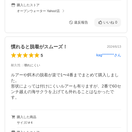
購入したストア
オープンウォーター Yahoo!店
違反報告
いいね
0
慣れると脱着がスムーズ！
2024/6/13
5
kag********
さん
耐久性
：
壊れにくい
ルアーや餌木の脱着が楽で1〜4番までまとめて購入しまし
た。

形状によっては付けにくいルアーも有りますが、2番で60セ
ンチ越えの海サクラを上げても外れることはなかったで
す。
購入した商品
サイズ/＃4