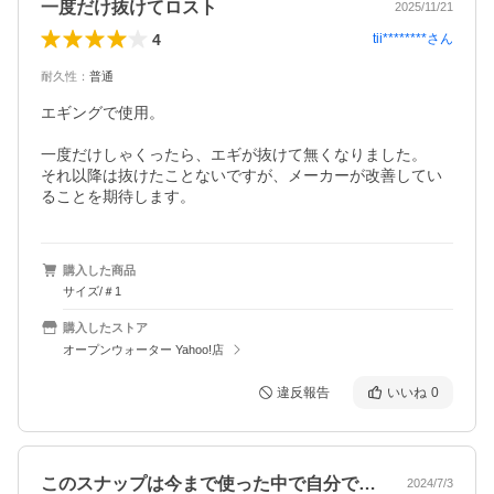
一度だけ抜けてロスト
2025/11/21
4
tii********
さん
耐久性
：
普通
エギングで使用。

一度だけしゃくったら、エギが抜けて無くなりました。

それ以降は抜けたことないですが、メーカーが改善してい
ることを期待します。
購入した商品
サイズ/＃1
購入したストア
オープンウォーター Yahoo!店
違反報告
いいね
0
このスナップは今まで使った中で自分では…
2024/7/3