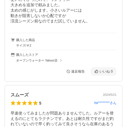
大きめを追加で頼みました。

太めの感じがします。小さいルアーには

動きが阻害しないか心配ですが

渓流シーズン前なのでまだ試していません。
購入した商品
サイズ/＃2
購入したストア
オープンウォーター Yahoo!店
違反報告
いいね
0
スムーズ
2024/5/21
5
hir********
さん
早速使ってみましたが問題ありませんでした。ルアーを替
えるのにとてもラクチンです。あとは耐久性ですがまだ釣
れていないので早く釣ってみて良さそうなら在庫のあるう