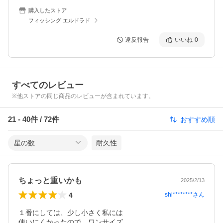
購入したストア
フィッシング エルドラド
違反報告
いいね
0
すべてのレビュー
※他ストアの同じ商品のレビューが含まれています。
21
-
40
件 /
72
件
おすすめ順
星の数
耐久性
ちょっと重いかも
2025/2/13
4
shi********
さん
１番にしては、少し小さく私には

使いにくかったので、ワンサイズ
