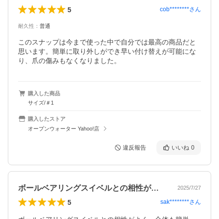
5
cob********
さん
耐久性
：
普通
このスナップは今まで使った中で自分では最高の商品だと
思います。簡単に取り外しができ早い付け替えが可能にな
り、爪の傷みもなくなりました。
購入した商品
サイズ/＃1
購入したストア
オープンウォーター Yahoo!店
違反報告
いいね
0
ボールベアリングスイベルとの相性がよく…
2025/7/27
5
sak********
さん