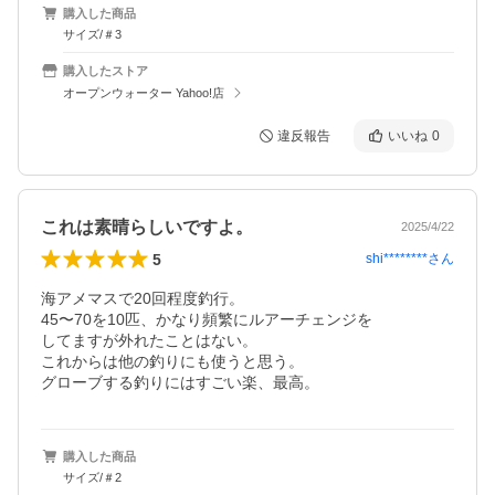
購入した商品
サイズ/＃3
購入したストア
オープンウォーター Yahoo!店
違反報告
いいね
0
これは素晴らしいですよ。
2025/4/22
5
shi********
さん
海アメマスで20回程度釣行。

45〜70を10匹、かなり頻繁にルアーチェンジを

してますが外れたことはない。

これからは他の釣りにも使うと思う。

購入した商品
サイズ/＃2