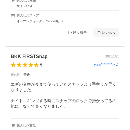
購入した商品
サイズ/＃3
購入したストア
オープンウォーター Yahoo!店
違反報告
いいね
0
BKK FIRSTSnap
2025/1/23
5
yum********
さん
耐久性
：
普通
エギの交換が今まで使っていたスナップより手替えが早く
なりました。

ナイトエギングする時にスナップのロックで掛かってるの
気にしなくて良くなりました。
購入した商品