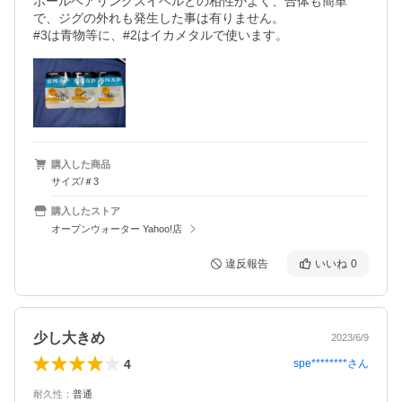
ボールベアリングスイベルとの相性がよく、合体も簡単
で、ジグの外れも発生した事は有りません。

#3は青物等に、#2はイカメタルで使います。
購入した商品
サイズ/＃3
購入したストア
オープンウォーター Yahoo!店
違反報告
いいね
0
少し大きめ
2023/6/9
4
spe********
さん
耐久性
：
普通