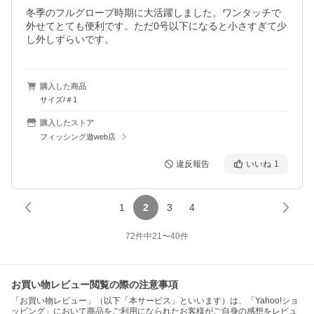
冬季のフルグローブ時期に大活躍しました。ワンタッチで
外せてとても便利です。ただ0号以下になると小さすぎて少
し外しずらいです。
購入した商品
サイズ/＃1
購入したストア
フィッシング遊web店
違反報告
いいね
1
1
2
3
4
72
件中
21
〜
40
件
お買い物レビュー閲覧の際の注意事項
「お買い物レビュー」（以下「本サービス」といいます）は、「Yahoo!ショ
ッピング」において商品をご利用になられたお客様がご自身の感想をレビュ