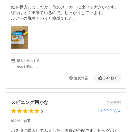
♯1を購入しましたが、他のメーカーに比べて大きいです。

線径は太く出来ているので、しっかりしています。

ルアーの脱着もわりと簡単でした。
購入したストア
かめや釣具
違反報告
いいね
0
スピニング用かな
2025/6/13
5
suk********
さん
耐久性
：
普通
バス用に購入してみました。強度が心配です。ビッグバイ