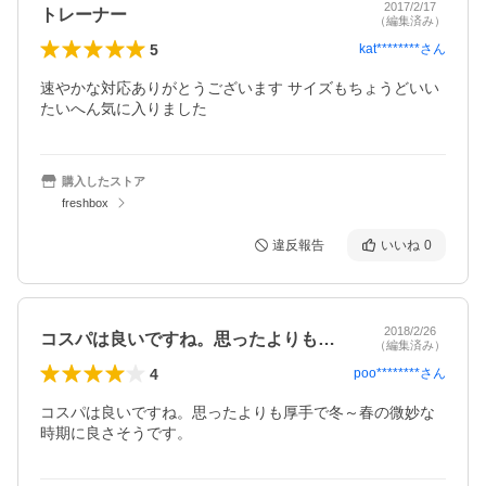
2017/2/17
トレーナー
（編集済み）
5
kat********
さん
速やかな対応ありがとうございます サイズもちょうどいい 
たいへん気に入りました
購入したストア
freshbox
違反報告
いいね
0
2018/2/26
コスパは良いですね。思ったよりも厚手で…
（編集済み）
4
poo********
さん
コスパは良いですね。思ったよりも厚手で冬～春の微妙な
時期に良さそうです。