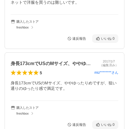
ネットで洋服を買うのは難しいです。
購入したストア
freshbox
違反報告
いいね
0
2017/1/7
身長173cmでUSのMサイズ、ややゆ…
（編集済み）
5
miz********
さん
身長173cmでUSのMサイズ、ややゆったりめですが、狙い
通りのゆったり感で満足です。
購入したストア
freshbox
違反報告
いいね
0