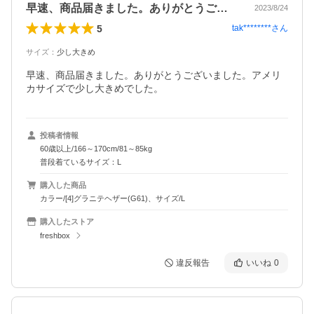
早速、商品届きました。ありがとうござい…
2023/8/24
5
tak********
さん
サイズ
：
少し大きめ
早速、商品届きました。ありがとうございました。アメリ
カサイズで少し大きめでした。
投稿者情報
60歳以上/166～170cm/81～85kg
普段着ているサイズ：L
購入した商品
カラー/[4]グラニテヘザー(G61)、サイズ/L
購入したストア
freshbox
違反報告
いいね
0