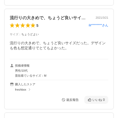
流行りの大きめで、ちょうど良いサイズだ…
2021/3/21
5
ilr********
さん
サイズ
：
ちょうどよい
流行りの大きめで、ちょうど良いサイズだった。デザイン
も色も想定通りでとてもよかった。
投稿者情報
男性/10代
普段着ているサイズ：M
購入したストア
freshbox
違反報告
いいね
0