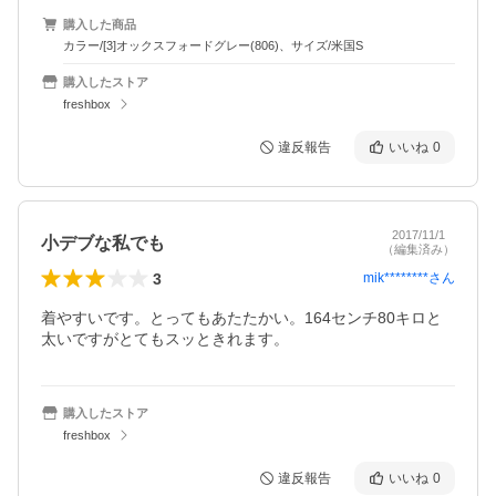
購入した商品
カラー/[3]オックスフォードグレー(806)、サイズ/米国S
購入したストア
freshbox
違反報告
いいね
0
2017/11/1
小デブな私でも
（編集済み）
3
mik********
さん
着やすいです。とってもあたたかい。164センチ80キロと
太いですがとてもスッときれます。
購入したストア
freshbox
違反報告
いいね
0