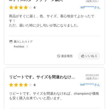
（編集済み）
4
sof********
さん
商品がすぐに届く、色、サイズ、着心地全てよかったで
す！

ただ、届いた時に少し匂いが気になりました。
購入したストア
freshbox
違反報告
いいね
1
2018/11/29
リピートです。サイズを間違わなければ、…
（編集済み）
4
ind********
さん
リピートです。サイズを間違わなければ、championが価格
も安く購入出来ていいと思います。