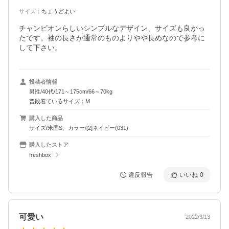
サイズ
：
ちょうどよい
チャンピオンらしいシンプルなデザイン、サイズも良かっ
たです。袖の長さが通常のものよりやや長めなので参考に
して下さい。
投稿者情報
男性/40代/171～175cm/66～70kg
普段着ているサイズ：M
購入した商品
サイズ/米国S、カラー/[2]ネイビー(031)
購入したストア
freshbox
違反報告
いいね
0
可愛い
2022/3/13