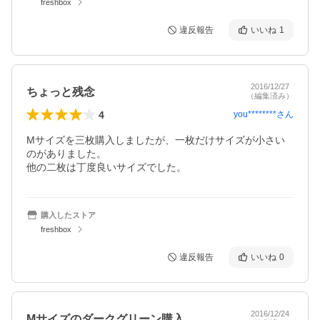
freshbox
違反報告
いいね
1
2016/12/27
ちょっと残念
（編集済み）
4
you********
さん
Mサイズを三枚購入しましたが、一枚だけサイズが小さい
のがありました。

他の二枚は丁度良いサイズでした。
購入したストア
freshbox
違反報告
いいね
0
2016/12/24
Mサイズのダークグリーン購入