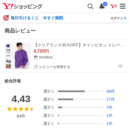
i
毎日引けるくじ 今すぐ挑戦
ログイン
商品レビュー
【クリアランス30％OFF】チャンピオン トレーナー usa製 メンズ Champion スウェット 裏起毛 大きいサイズ スウェットトレーナー レディース [S0888] 爆買
4,700
円
freshbox
レビューを投稿する
総合評価
星
5
つ
48
件
4.43
星
4
つ
27
件
星
3
つ
7
件
星
2
つ
1
件
84
件
星
1
つ
1
件