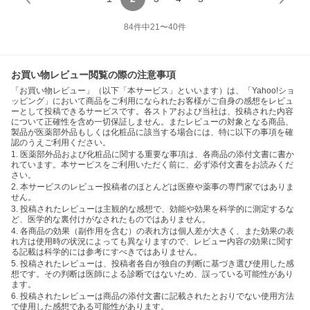
84
件中
21
〜
40
件
お買い物レビュー閲覧の際の注意事項
「お買い物レビュー」（以下「本サービス」といいます）は、「Yahoo!ショ
ッピング」において商品をご利用になられたお客様がご自身の感想をレビュ
ーとして投稿できるサービスです。各ストアおよび当社は、投稿された内容
について正確性を含め一切保証しません。またレビューの対象となる商品、
製品が医薬部外品もしくは化粧品に該当する場合には、特に以下の事項を確
認のうえご利用ください。
1. 医薬部外品および化粧品に関する重要な事項は、各商品の添付文書に書か
れています。本サービスをご利用いただく前に、必ず添付文書をお読みくだ
さい。
2. 本サービスのレビュー投稿者のほとんどは医療や薬事の専門家ではありま
せん。
3. 投稿されたレビューは主観的な感想で、効能や効果を科学的に測定するな
ど、医学的な裏付けがなされたものではありません。
4. 各商品の効果（副作用を含む）の表れ方は個人差が大きく、また効果の表
れ方は使用時の状況によっても異なりますので、レビュー内容の効果に関す
る記載は科学的には参考にすべきではありません。
5. 投稿されたレビューは、投稿者各自が独自の判断に基づき選び使用した感
想です。その判断は医師による診断ではないため、誤っている可能性があり
ます。
6. 投稿されたレビューは商品の添付文書に記載されたとおりでない使用方法
で使用した感想である可能性があります。