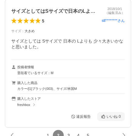
2018/10/1
サイズとしてはSサイズで日本のLよりも…
（編集済み）
5
stt********
さん
サイズ
：
大きめ
サイズとしては Sサイズで 日本の Lよりも 少々大きいかな
と思いました。
投稿者情報
普段着ているサイズ：M
購入した商品
カラー/[1]ブラック(003)、サイズ/米国M
購入したストア
freshbox
違反報告
いいね
0
1
2
3
4
5