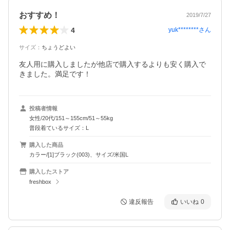
おすすめ！
2019/7/27
4
yuk********
さん
サイズ
：
ちょうどよい
友人用に購入しましたが他店で購入するよりも安く購入で
きました。満足です！
投稿者情報
女性/20代/151～155cm/51～55kg
普段着ているサイズ：L
購入した商品
カラー/[1]ブラック(003)、サイズ/米国L
購入したストア
freshbox
違反報告
いいね
0