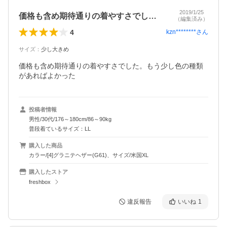
2019/1/25
価格も含め期待通りの着やすさでした。も…
（編集済み）
4
kzn********
さん
サイズ
：
少し大きめ
価格も含め期待通りの着やすさでした。もう少し色の種類
があればよかった
投稿者情報
男性/30代/176～180cm/86～90kg
普段着ているサイズ：LL
購入した商品
カラー/[4]グラニテヘザー(G61)、サイズ/米国XL
購入したストア
freshbox
違反報告
いいね
1