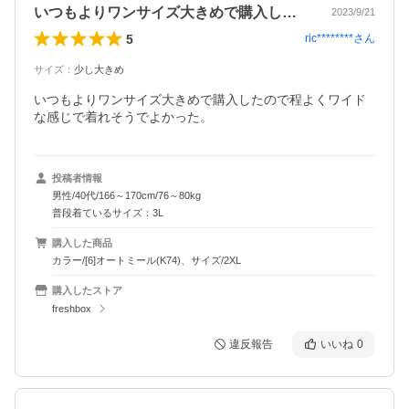
いつもよりワンサイズ大きめで購入したの…
2023/9/21
5
ric********
さん
サイズ
：
少し大きめ
いつもよりワンサイズ大きめで購入したので程よくワイド
な感じで着れそうでよかった。
投稿者情報
男性/40代/166～170cm/76～80kg
普段着ているサイズ：3L
購入した商品
カラー/[6]オートミール(K74)、サイズ/2XL
購入したストア
freshbox
違反報告
いいね
0