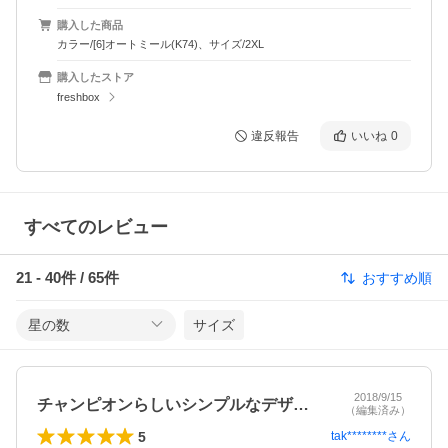
購入した商品
カラー/[6]オートミール(K74)、サイズ/2XL
購入したストア
freshbox
違反報告
いいね
0
すべてのレビュー
21
-
40
件 /
65
件
おすすめ順
星の数
サイズ
2018/9/15
チャンピオンらしいシンプルなデザイン、…
（編集済み）
5
tak********
さん