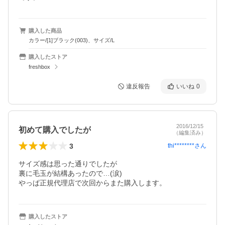
購入した商品
カラー/[1]ブラック(003)、サイズ/L
購入したストア
freshbox
違反報告
いいね
0
2016/12/15
初めて購入でしたが
（編集済み）
3
thi********
さん
サイズ感は思った通りでしたが

裏に毛玉が結構あったので…(涙)

やっぱ正規代理店で次回からまた購入します。
購入したストア