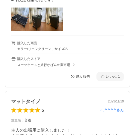
購入した商品
カラー/リーフグリーン、サイズ/S
購入したストア
スーツケースと旅行かばんの夢市場
違反報告
いいね
1
マットタイプ
2023/11/19
5
k_j********
さん
重量感
：
普通
主人の出張用に購入しました！
