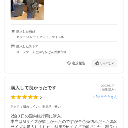
購入した商品
カラー/スレートグレイ、サイズ/S
購入したストア
スーツケースと旅行かばんの夢市場
違反報告
いいね
2
2022/5/27
購入して良かったです
（編集済み）
5
h2s********
さん
耐久性
：
壊れにくい
、
重量感
：
軽い
2泊３日の国内旅行用に購入。

本当はMサイズが欲しかったのですが全色売切れだった為S
サイズを購入しました。結果Sサイズで正解でした。程良い