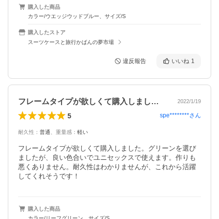
購入した商品
カラー/ウエッジウッドブルー、サイズ/S
購入したストア
スーツケースと旅行かばんの夢市場
違反報告
いいね
1
フレームタイプが欲しくて購入しました。…
2022/1/19
5
spe********
さん
耐久性
：
普通
、
重量感
：
軽い
フレームタイプが欲しくて購入しました。グリーンを選び
ましたが、良い色合いでユニセックスで使えます。作りも
悪くありません。耐久性はわかりませんが、これから活躍
してくれそうです！
購入した商品
カラー/リーフグリーン、サイズ/S