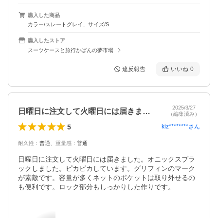
購入した商品
カラー/スレートグレイ、サイズ/S
購入したストア
スーツケースと旅行かばんの夢市場
違反報告
いいね
0
2025/3/27
日曜日に注文して火曜日には届きました。…
（編集済み）
5
kiz********
さん
耐久性
：
普通
、
重量感
：
普通
日曜日に注文して火曜日には届きました。オニックスブラ
ックしました。ピカピカしています。グリフィンのマーク
が素敵です。容量が多くネットのポケットは取り外せるの
も便利です。ロック部分もしっかりした作りです。