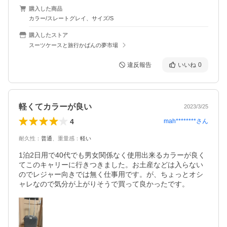
購入した商品
カラー/スレートグレイ、サイズ/S
購入したストア
スーツケースと旅行かばんの夢市場
違反報告
いいね
0
軽くてカラーが良い
2023/3/25
4
mah********
さん
耐久性
：
普通
、
重量感
：
軽い
1泊2日用で40代でも男女関係なく使用出来るカラーが良く
てこのキャリーに行きつきました。お土産などは入らない
のでレジャー向きでは無く仕事用です。が、ちょっとオシ
ャレなので気分が上がりそうで買って良かったです。