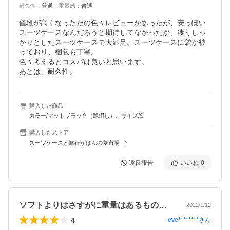
耐久性
：
普通
、
重量感
：
普通
値段が高くなっただの色々レビューがあったが、安っぽい
スーツケースなんだろうと期待してなかったが、凄くしっ
かりとしたスーツケースで大満足。スーツケースに袋が被
っており、梱包も丁寧。

色々考えるとコスパは良いと思います。

あとは、耐久性。
購入した商品
カラー/マットブラック（艶消し）、サイズ/S
購入したストア
スーツケースと旅行かばんの夢市場
違反報告
いいね
0
ソフトよりはさすがに重量はあるものの、…
2022/1/12
4
eve********
さん