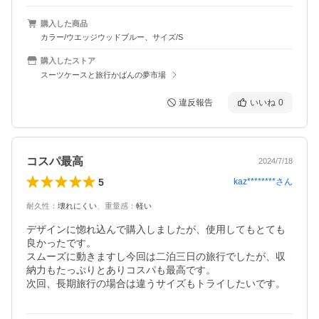
購入した商品
カラー/ウエッジウッドブルー、サイズ/S
購入したストア
スーツケースと旅行かばんの夢市場
違反報告
いいね
0
コスパ最高
2024/7/18
5
kaz********
さん
耐久性
：
壊れにくい
、
重量感
：
軽い
デザインに惚れ込んで購入しましたが、使用してもとても
良かったです。

スムーズに動きますし今回は二泊三日の旅行でしたが、収
納力もたっぷりとありコスパも最高です。

次回、長期旅行の場合は違うサイズもトライしたいです。