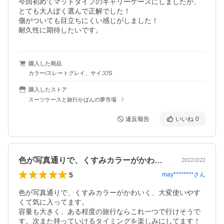
今回初めてマットタイプのキャリーケースにしましたが、
とても大人ぽく選んで正解でした！

傷がついても目立ちにくい感じがしました！

耐久性に期待したいです。
購入した商品
カラー/スレートグレイ、サイズ/S
購入したストア
スーツケースと旅行かばんの夢市場
違反報告
いいね
0
色が写真通りで、くすみカラーがかわいく…
2022/2/22
5
may********
さん
色が写真通りで、くすみカラーがかわいく、大変使いやす
くて気に入ってます。

容量も大きく、ある程度の旅行ならこれ一つで行けそうで
す。次また持っていけるタイミングを楽しみにしてます！