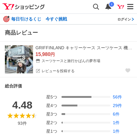
i
毎日引けるくじ 今すぐ挑戦
ログイン
商品レビュー
GRIFFINLAND キャリーケース スーツケース 機内持ち込み S サイズ 小型 DL-2823 NOBLE フレーム 軽量 人気 キャリーバッグ グリフィンランド ハード 2泊3日
15,980
円
スーツケースと旅行かばんの夢市場
レビューを投稿する
総合評価
星
5
つ
56
件
4.48
星
4
つ
29
件
星
3
つ
6
件
星
2
つ
1
件
93
件
星
1
つ
1
件