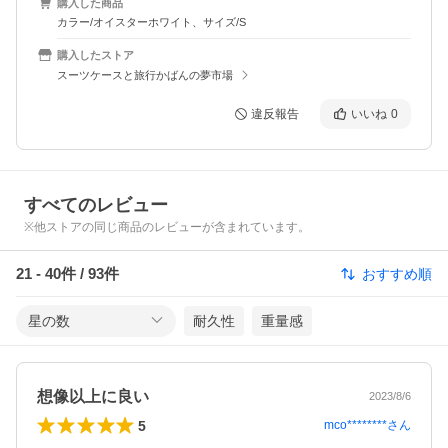
購入した商品
カラー/オイスターホワイト、サイズ/S
購入したストア
スーツケースと旅行かばんの夢市場
違反報告
いいね
0
すべてのレビュー
※他ストアの同じ商品のレビューが含まれています。
21
-
40
件 /
93
件
おすすめ順
星の数
耐久性
重量感
想像以上に良い
2023/8/6
5
mco********
さん