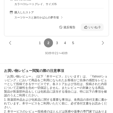
カラー/スレートグレイ、サイズ/S
購入したストア
スーツケースと旅行かばんの夢市場
違反報告
いいね
0
1
2
3
4
5
93
件中
21
〜
40
件
お買い物レビュー閲覧の際の注意事項
「お買い物レビュー」（以下「本サービス」といいます）は、「Yahoo!ショ
ッピング」において商品をご利用になられたお客様がご自身の感想をレビュ
ーとして投稿できるサービスです。各ストアおよび当社は、投稿された内容
について正確性を含め一切保証しません。またレビューの対象となる商品、
製品が医薬部外品もしくは化粧品に該当する場合には、特に以下の事項を確
認のうえご利用ください。
1. 医薬部外品および化粧品に関する重要な事項は、各商品の添付文書に書か
れています。本サービスをご利用いただく前に、必ず添付文書をお読みくだ
さい。
2. 本サービスのレビュー投稿者のほとんどは医療や薬事の専門家ではありま