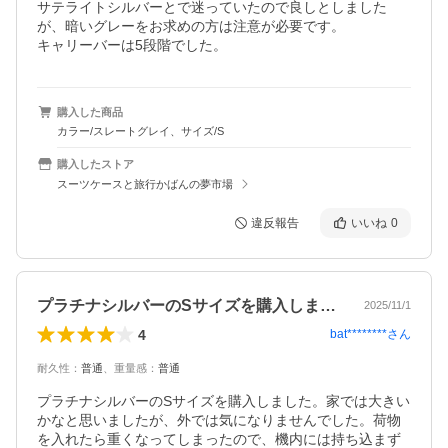
サテライトシルバーとで迷っていたので良しとしました
が、暗いグレーをお求めの方は注意が必要です。

キャリーバーは5段階でした。
購入した商品
カラー/スレートグレイ、サイズ/S
購入したストア
スーツケースと旅行かばんの夢市場
違反報告
いいね
0
プラチナシルバーのSサイズを購入しまし…
2025/11/1
4
bat********
さん
耐久性
：
普通
、
重量感
：
普通
プラチナシルバーのSサイズを購入しました。家では大きい
かなと思いましたが、外では気になりませんでした。荷物
を入れたら重くなってしまったので、機内には持ち込まず