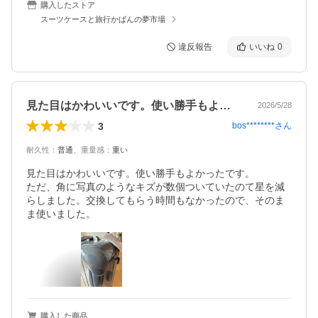
購入したストア
スーツケースと旅行かばんの夢市場
違反報告
いいね
0
見た目はかわいいです。使い勝手もよかっ…
2026/5/28
3
bos********
さん
耐久性
：
普通
、
重量感
：
重い
見た目はかわいいです。使い勝手もよかったです。

ただ、角に写真のようなキズが数個ついていたのて星を減
らしました。交換してもらう時間もなかったので、そのま
ま使いました。
購入した商品