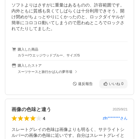
ソフトよりはさすがに重量はあるものの、許容範囲です。

内外ともに質感も良くてしばらくは十分利用できそう。開
け閉めがちょっとやりにくかったのと、ロックダイヤルが
簡単にコロコロ動いてしまうので思わぬところでロックさ
れてたりしてました。
購入した商品
カラー/ウエッジウッドブルー、サイズ/S
購入したストア
スーツケースと旅行かばんの夢市場
違反報告
いいね
0
画像の色味と違う
2025/9/21
4
zfn********
さん
スレートグレイの色味は画像よりも明るく、サテライトシ
ルバーの画像の色味に近いです。自分はスレートグレイと