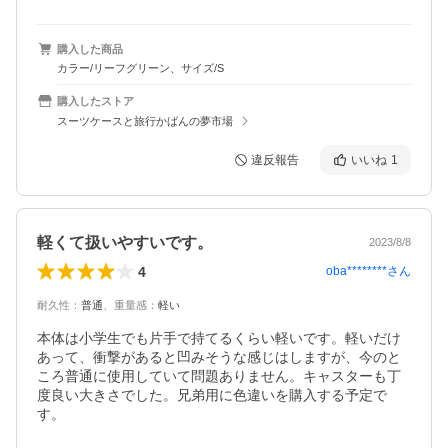
購入した商品
カラー/リーフグリーン、サイズ/S
購入したストア
スーツケースと旅行かばんの夢市場
違反報告
いいね
1
軽くて扱いやすいです。
2023/8/8
4
oba********
さん
耐久性
：
普通
、
重量感
：
軽い
本体は小学生でも片手で持てるくらい軽いです。軽いだけ
あって、衝撃があると凹みそうな感じはしますが、今のと
ころ普通に使用していて問題ありません。キャスターも丁
度良い大きさでした。兄弟用に色違いを購入する予定で
す。