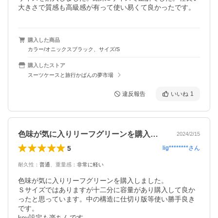
購入した商品
カラー/オニックスブラック、サイズ/S
購入したストア
スーツケースと旅行かばんの夢市場
違反報告
いいね
1
色味が気に入りリーフグリーンを購入しま…
2024/2/15
5
lig********
さん
耐久性
：
普通
、
重量感
：
非常に軽い
色味が気に入りリーフグリーンを購入しました。

Ｓサイズではありますが十二分に容量があり購入して良か
ったと思っています。中の構造に仕切り版等使い勝手良き
です。

key設定も楽ちんです。