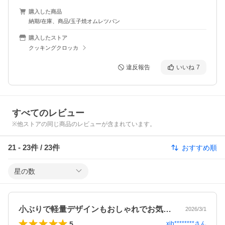
購入した商品
納期/在庫、商品/玉子焼オムレツパン
購入したストア
クッキングクロッカ
違反報告
いいね
7
すべてのレビュー
※他ストアの同じ商品のレビューが含まれています。
21
-
23
件 /
23
件
おすすめ順
星の数
小ぶりで軽量デザインもおしゃれでお気に…
2026/3/1
5
xih********
さん