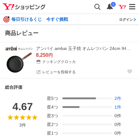
i
毎日引けるくじ 今すぐ挑戦
ログイン
商品レビュー
アンバイ ambai 玉子焼 オムレツパン 24cm IH対応 FSK-004 卵焼き フライパン 鉄製
8,250
円
クッキングクロッカ
レビューを投稿する
総合評価
星
5
つ
2
件
4.67
星
4
つ
1
件
星
3
つ
0
件
星
2
つ
0
件
3
件
星
1
つ
0
件