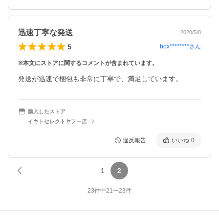
迅速丁寧な発送
2020/5/8
5
box********
さん
※本文にストアに関するコメントが含まれています。
発送が迅速で梱包も非常に丁寧で、満足しています。
購入したストア
イキトセレクトヤフー店
違反報告
いいね
0
1
2
23
件中
21
〜
23
件