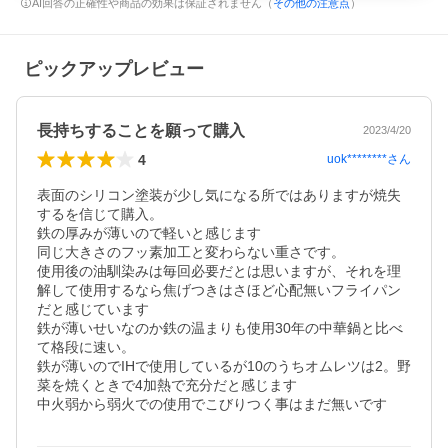
AI回答の正確性や商品の効果は保証されません（
その他の注意点
）
ピックアップレビュー
長持ちすることを願って購入
2023/4/20
4
uok********
さん
表面のシリコン塗装が少し気になる所ではありますが焼失
するを信じて購入。

鉄の厚みが薄いので軽いと感じます

同じ大きさのフッ素加工と変わらない重さです。

使用後の油馴染みは毎回必要だとは思いますが、それを理
解して使用するなら焦げつきはさほど心配無いフライパン
だと感じています

鉄が薄いせいなのか鉄の温まりも使用30年の中華鍋と比べ
て格段に速い。

鉄が薄いのでIHで使用しているが10のうちオムレツは2。野
菜を焼くときで4加熱で充分だと感じます

中火弱から弱火での使用でこびりつく事はまだ無いです