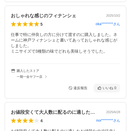
おしゃれな感じのフィナンシェ
2025/10/2
5
oka********
さん
仕事で特に仲良しの方に分けて渡すのに購入しました。ネ
ームに神戸フィナンシェと書いてあっておしゃれな感じが
しました。

ミニサイズで3種類の味でどれも美味しそうでした。
購入したストア
一期一会ヤフー店
違反報告
いいね
0
お値段安くて大人数に配るのに適したお値…
2025/6/28
4
nor********
さん