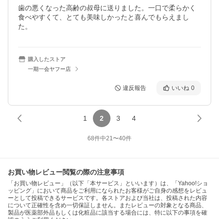
歯の悪くなった高齢の叔母に送りました。一口で柔らかく
食べやすくて、とても美味しかったと喜んでもらえまし
購入したストア
一期一会ヤフー店
違反報告
いいね
0
1
2
3
4
68
件中
21
〜
40
件
お買い物レビュー閲覧の際の注意事項
「お買い物レビュー」（以下「本サービス」といいます）は、「Yahoo!ショ
ッピング」において商品をご利用になられたお客様がご自身の感想をレビュ
ーとして投稿できるサービスです。各ストアおよび当社は、投稿された内容
について正確性を含め一切保証しません。またレビューの対象となる商品、
製品が医薬部外品もしくは化粧品に該当する場合には、特に以下の事項を確