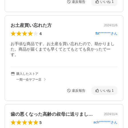
違反報告
いいね
1
お土産買い忘れた方
2024/11/6
4
fbt********
さん
お手頃な商品です。お土産を買い忘れたので、助かりまし
た。商品が届くまでも早くてとてもとても良かったでー
す。
購入したストア
一期一会ヤフー店
違反報告
いいね
1
歯の悪くなった高齢の叔母に送りました。…
2024/11/4
5
ach********
さん