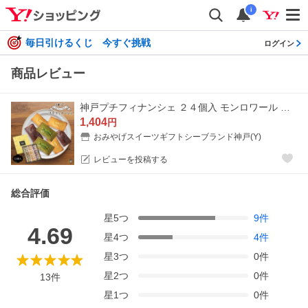
i
毎日引けるくじ 今すぐ挑戦
ログイン
商品レビュー
神戸プチフィナンシェ ２４個入 モンロワール 神戸 神戸土産 洋菓子 焼き菓子 スイーツ お彼岸 お供え ギフト 御中元 御歳暮 個包装 フィナンシェ
1,404
円
おみやげスイーツギフトシーブランド神戸(Y)
レビューを投稿する
総合評価
星
5
つ
9
件
4.69
星
4
つ
4
件
星
3
つ
0
件
星
2
つ
0
件
13
件
星
1
つ
0
件