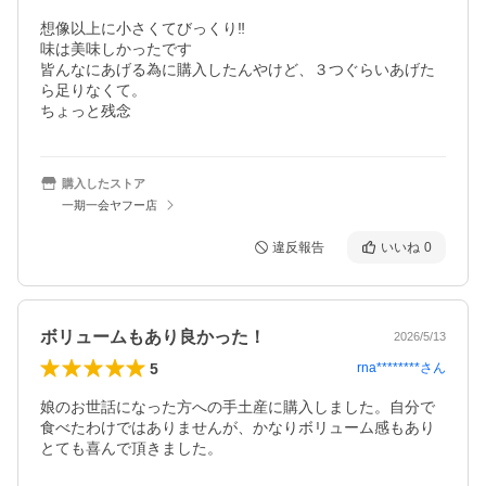
想像以上に小さくてびっくり‼️

味は美味しかったです

皆んなにあげる為に購入したんやけど、３つぐらいあげた
ら足りなくて。

ちょっと残念
購入したストア
一期一会ヤフー店
違反報告
いいね
0
ボリュームもあり良かった！
2026/5/13
5
rna********
さん
娘のお世話になった方への手土産に購入しました。自分で
食べたわけではありませんが、かなりボリューム感もあり
とても喜んで頂きました。