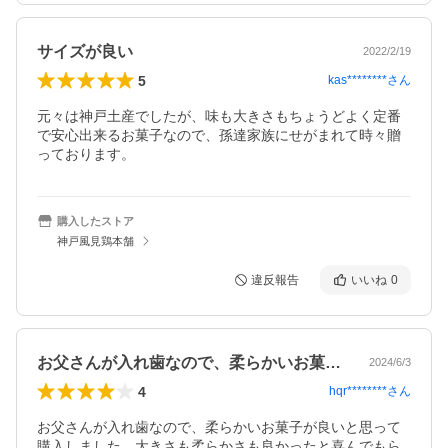
サイズが良い
2022/2/19
5
kas********
さん
元々は神戸土産でしたが、味も大きさもちょうどよく定番
で安心出来るお菓子なので、孫達家族にせがまれて時々贈
っております。
購入したストア
神戸風見鶏本舗
違反報告
いいね
0
お父さんが入れ歯なので、柔らかいお菓子…
2024/6/3
4
hqr********
さん
お父さんが入れ歯なので、柔らかいお菓子が良いと思って
購入しました。大きさも柔らかさも良かったと喜んでもら