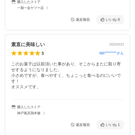
購入したストア
一期一会ヤフー店
違反報告
いいね
6
素直に美味しい
2023/3/23
5
tab********
さん
このお菓子は以前頂いた事があり、そこからまたに取り寄
せするようになりました。

小さめですが、食べやすく、ちょこっと食べるのにいいで
す！

オススメです。
購入したストア
神戸風見鶏本舗
違反報告
いいね
1