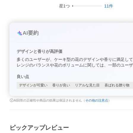
星
1
つ
11
件
AI要約
デザインと香りが高評価
多くのユーザーが、ケーキ型の花のデザインや香りに満足して
レンジのバランスや花のボリュームに関しては、一部のユーザ
良い点
デザインが可愛い
香りが良い
リアルな見た目
喜ばれる贈り物
AI回答の正確性や商品の効果は保証されません（
その他の注意点
）
ピックアップレビュー