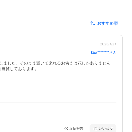
おすすめ順
2023/7/27
kaw********
さん
しました。そのまま置いて来れるお供えは花しかありません
画自賛しております。
違反報告
いいね
0