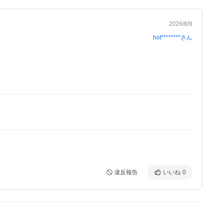
2026/8/9
hot********
さん
違反報告
いいね
0