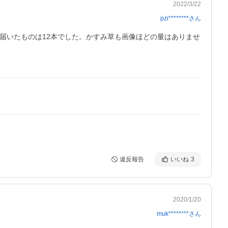
2022/3/22
pzi********
さん
届いたものは12本でした。かすみ草も画像ほどの量はありませ
違反報告
いいね
3
2020/1/20
muk********
さん