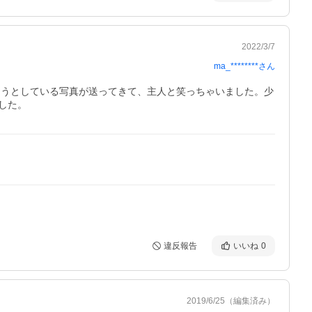
2022/3/7
ma_********
さん
ようとしている写真が送ってきて、主人と笑っちゃいました。少
した。
違反報告
いいね
0
2019/6/25
（編集済み）