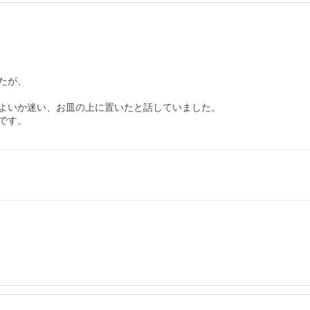
が、

よいか迷い、お皿の上に置いたと話していました。

です。