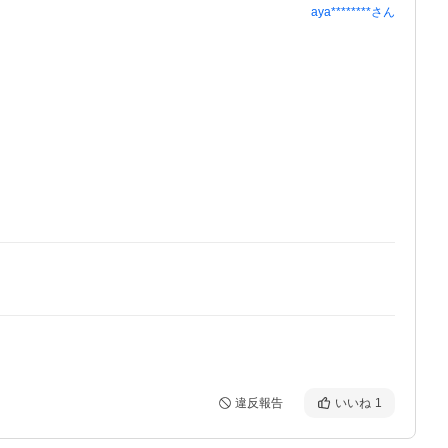
aya********
さん
違反報告
いいね
1