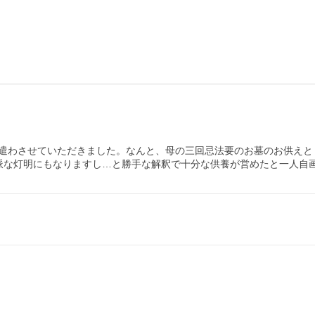
遣わさせていただきました。なんと、母の三回忌法要のお墓のお供えと
派な灯明にもなりますし…と勝手な解釈で十分な供養が営めたと一人自