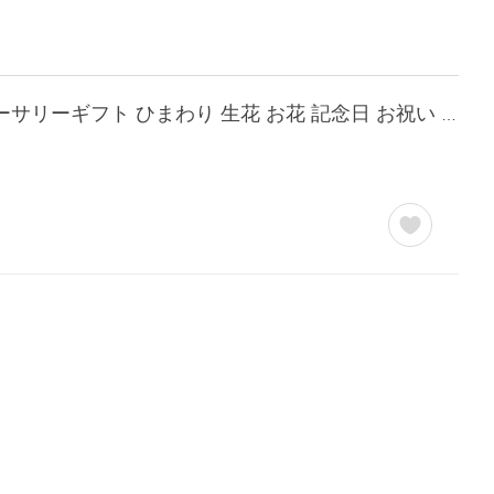
クール便対応 花 誕生日 プレゼント 夏 フラワーアレンジメント フラワーケーキ アニバーサリーギフト ひまわり 生花 お花 記念日 お祝い 女性