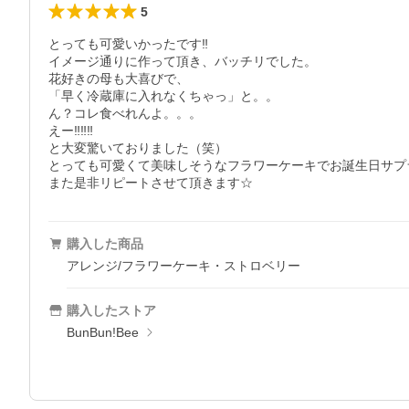
5
とっても可愛いかったです‼︎

イメージ通りに作って頂き、バッチリでした。

花好きの母も大喜びで、

「早く冷蔵庫に入れなくちゃっ」と。。

ん？コレ食べれんよ。。。

えー‼︎‼︎‼︎

と大変驚いておりました（笑）

とっても可愛くて美味しそうなフラワーケーキでお誕生日サプ
また是非リピートさせて頂きます☆
購入した商品
アレンジ/フラワーケーキ・ストロベリー
購入したストア
BunBun!Bee