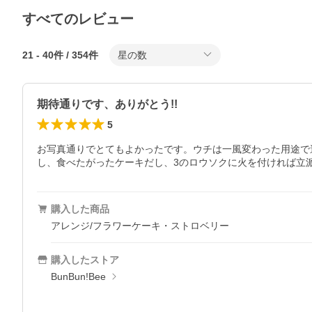
すべてのレビュー
21
-
40
件 /
354
件
星の数
期待通りです、ありがとう!!
5
お写真通りでとてもよかったです。ウチは一風変わった用途で
し、食べたがったケーキだし、3のロウソクに火を付ければ立
購入した商品
アレンジ/フラワーケーキ・ストロベリー
購入したストア
BunBun!Bee