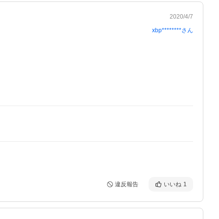
2020/4/7
xbp********
さん
違反報告
いいね
1