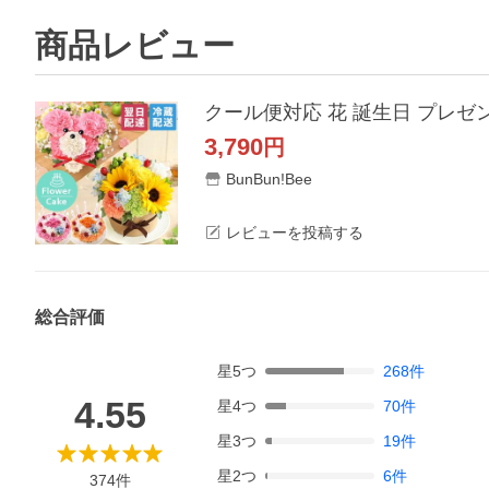
商品レビュー
3,790
円
BunBun!Bee
レビューを投稿する
総合評価
星
5
つ
268
件
4.55
星
4
つ
70
件
星
3
つ
19
件
星
2
つ
6
件
374
件