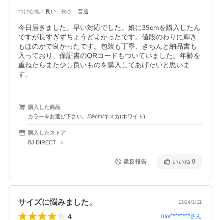
つけ心地
：
良い
、
長さ
：
普通
今日届きました。早い対応でした。娘に39cmを購入したん
ですが長すぎずちょうどよかったです。値段のわりに輝き
もほのかで良かったです。包装も丁寧、きちんと納品書も
入っており、保証書のQRコードもついていました。年齢を
重ねたらまた少し良いものを購入してあげたいと思いま
す。
購入した商品
カラーをお選び下さい。/39cm/キスカ(ホワイト)
購入したストア
BJ DIRECT
違反報告
いいね
0
サイズに悩みました。
2024/1/11
4
nsv********
さん