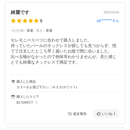
綺麗です
2022/12/16
5
juj********
さん
つけ心地
：
普通
、
長さ
：
普通
セレモニースーツに合わせて購入しました。

持っていたパールのネックレスが探しても見つからず、慌
てて注文したところ早く届いたお陰で間に合いました。

比べる物がなかったので色味等わかりませんが、見た感じ
とても綺麗なネックレスで満足です。
購入した商品
カラーをお選び下さい。/キスカ(ホワイト)
購入したストア
BJ DIRECT
違反報告
いいね
1