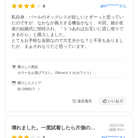
4
gen********
さん
私自身、パールのネックレスが欲しいとずーっと思ってい
たのですが、なかなか購入する機会がなく、今回、娘が友
達の結婚式に招待され、「１つあればお互いに貸し借りで
きるから」と購入しました。

とてもお手軽な金額なので大丈夫かな？と不安もありまし
たが、まぁそれなりだと思っています。
購入した商品
カラーをお選び下さい。/39cm/キスカ(ホワイト)
購入したストア
BJ DIRECT
違反報告
いいね
0
2022/7/25
壊れました。一度試着したら片側のフック…
（編集済み）
3
ibo********
さん