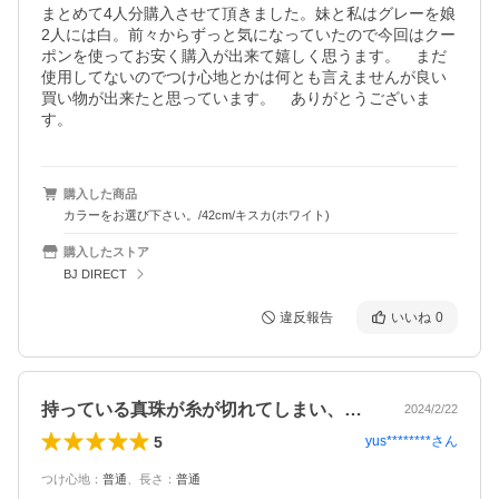
まとめて4人分購入させて頂きました。妹と私はグレーを娘
2人には白。前々からずっと気になっていたので今回はクー
ポンを使ってお安く購入が出来て嬉しく思うます。　まだ
使用してないのでつけ心地とかは何とも言えませんが良い
買い物が出来たと思っています。　ありがとうございま
す。
購入した商品
カラーをお選び下さい。/42cm/キスカ(ホワイト)
購入したストア
BJ DIRECT
違反報告
いいね
0
持っている真珠が糸が切れてしまい、お店…
2024/2/22
5
yus********
さん
つけ心地
：
普通
、
長さ
：
普通