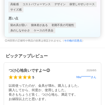
高級感
コストパフォーマンス
デザイン
保管しやすいケース
サイズ感
悪い点
留め具が固い
個体差がある
初期不良の可能性
糸のしなやかさ
ケースの不具合
AI回答の正確性や商品の効果は保証されません（
その他の注意点
）
ピックアップレビュー
つけ心地良いですよ〜😉
2026/8/5
5
hbu********
さん
以前使ってたのが、金具が壊れ、購入しました。

購入してから、何度か、使用しました。

長さもちょうど良く、つけ心地も、満足です。

お値段以上だと思います。