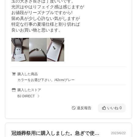
玉の大きさ長さは丁度いいです。

光沢はやはりフェイク感は感じますが

お値段がリーズナブルですから!

留め具が少し心許ない気がしますが

特定な行事の夏場仕様と割り切れば

良いお買い物と思います。
購入した商品
カラーをお選び下さい。/42cm/グレー
購入したストア
BJ DIRECT
違反報告
いいね
0
冠婚葬祭用に購入しました。急ぎで使用す…
2023/6/22