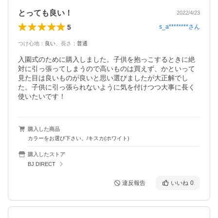
とっても良い！
2022/4/23
5
s_a********
さん
つけ心地
：
良い
、
長さ
：
普通
入園式のために購入しました。子供を抱っこするときに絶
対に引っ張ってしまうので高いものは買えず、かといって
見た目は良いものが良いと思い選びましたが大正解でし
た。子供に引っ張られないように気を付けつつ大事に長く
使いたいです！
購入した商品
カラーをお選び下さい。/キスカ(ホワイト)
購入したストア
BJ DIRECT
違反報告
いいね
0