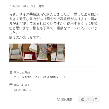
つけ心地
：
良い
、
長さ
：
普通
長さ、サイズ共確認済で購入しましたが、思ったより粒が
大きく適度な重みがあり華やかで高級感があります。留め
具がまだ硬くて装着しにくいですが、使用するうちに馴染
むと思います。梱包も丁寧で、素敵なケースに入っていま
した。

使うのが楽しみです。
購入した商品
カラーをお選び下さい。/キスカ(ホワイト)
購入したストア
BJ DIRECT
違反報告
いいね
2