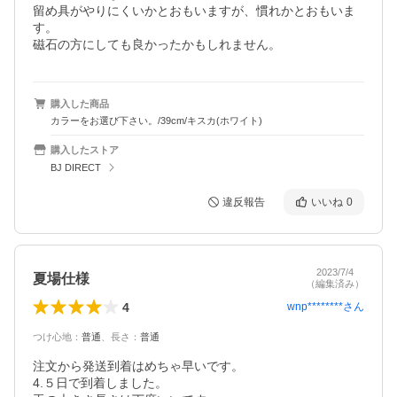
留め具がやりにくいかとおもいますが、慣れかとおもいま
す。

磁石の方にしても良かったかもしれません。
購入した商品
カラーをお選び下さい。/39cm/キスカ(ホワイト)
購入したストア
BJ DIRECT
違反報告
いいね
0
2023/7/4
夏場仕様
（編集済み）
4
wnp********
さん
つけ心地
：
普通
、
長さ
：
普通
注文から発送到着はめちゃ早いです。

4.５日で到着しました。
