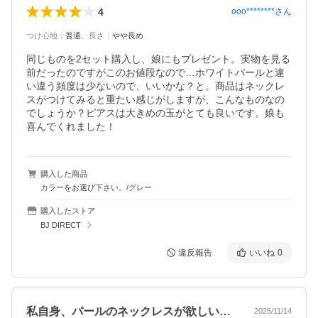
4
ooo********
さん
つけ心地
：
普通
、
長さ
：
やや長め
同じものを2セット購入し、娘にもプレゼント。実物を見る
前だったのですがこのお値段なので…ホワイトパールと違
い違う頻度は少ないので、いいかな？と。商品はネックレ
スがつけてみると重たい感じがしますが、こんなものなの
でしょうか？ピアスは大きめの玉がとても良いです。娘も
喜んでくれました！
購入した商品
カラーをお選び下さい。/グレー
購入したストア
BJ DIRECT
違反報告
いいね
0
私自身、パールのネックレスが欲しいとず…
2025/11/14