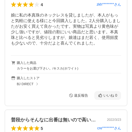
4
zkh********
さん
娘に私の本真珠のネックレスを貸しましたが、本人がもっ
と気軽に使える様にと今回購入しました。2人分購入しまし
たがお安く買えて良かったです。実物は写真より黄色味が
少し強いですが、値段の割にいい商品だと思います。本真
珠と比べると見劣りしますが、娘達はまだ若く、使用頻度
も少ないので、十分だよと喜んでくれました。
購入した商品
カラーをお選び下さい。/キスカ(ホワイト)
購入したストア
BJ DIRECT
違反報告
いいね
0
普段からそんなに出番は無いので高いもの…
2022/3/23
5
cre********
さん