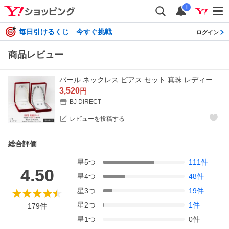
i
毎日引けるくじ 今すぐ挑戦
ログイン
商品レビュー
パール ネックレス ピアス セット 真珠 レディース 貝パール 白 ホワイト キスカ グレー 42cm 39cm 8mm 慶弔 兼用 フォーマル 結婚式 冠婚葬祭 葬式 葬儀
3,520
円
BJ DIRECT
レビューを投稿する
総合評価
星
5
つ
111
件
4.50
星
4
つ
48
件
星
3
つ
19
件
星
2
つ
1
件
179
件
星
1
つ
0
件