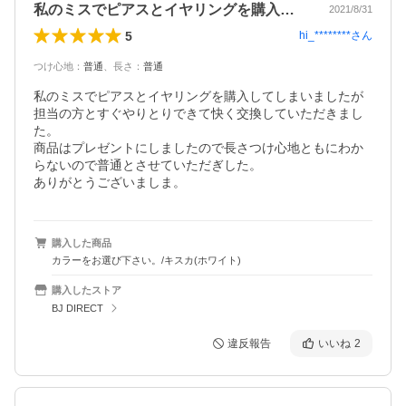
私のミスでピアスとイヤリングを購入して…
2021/8/31
5
hi_********
さん
つけ心地
：
普通
、
長さ
：
普通
私のミスでピアスとイヤリングを購入してしまいましたが
担当の方とすぐやりとりできて快く交換していただきまし
た。

商品はプレゼントにしましたので長さつけ心地ともにわか
らないので普通とさせていただぎした。

ありがとうございましま。
購入した商品
カラーをお選び下さい。/キスカ(ホワイト)
購入したストア
BJ DIRECT
違反報告
いいね
2