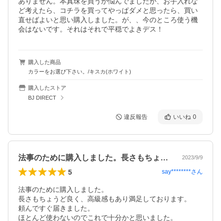
ありません。本真珠を買うか悩んでましたが、お手入れな
ど考えたら、コチラを買ってやっぱダメと思ったら、買い
直せばよいと思い購入しました。が、、今のところ使う機
会はないです。それはそれで平穏でよきデス！
購入した商品
カラーをお選び下さい。/キスカ(ホワイト)
購入したストア
BJ DIRECT
違反報告
いいね
0
法事のために購入しました。長さもちょう…
2023/9/9
5
say********
さん
法事のために購入しました。

長さもちょうど良く、高級感もあり満足しております。

頼んですぐ届きました。

ほとんど使わないのでこれで十分かと思いました。
