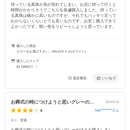
持っている真珠が糸が切れてしまい、お店に持って行くと
時間がかかりそうでこちらを急遽購入しました。持ってい
る真珠は確かに高いものですが、それでもハッキリ言って
わからないくらいとても良いものです。お安く購入できて
よかったです。暗い色をリピートしようと思っています。
購入した商品
カラーをお選び下さい。/42cm/キスカ(ホワイト)
購入したストア
BJ DIRECT
違反報告
いいね
0
お葬式の時につけようと思いグレーのほう…
2023/1/31
4
kas********
さん
長さ
：
普通
お葬式の時につけようと思いグレーのほうを購入しまし