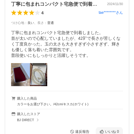
丁寧に包まれコンパクト宅急便で到着しま…
2024/11/30
4
tae********
さん
つけ心地
：
良い
、
長さ
：
普通
丁寧に包まれコンパクト宅急便で到着しました。

首が太いので心配していましたが、42㌢で長さが苦しくな
く丁度良かった。玉の太さも大きすぎず小さすぎず、輝き
も優しく落ち着いた雰囲気です。

普段使いにもしっかりと活躍しそうです。
購入した商品
カラーをお選び下さい。/42cm/キスカ(ホワイト)
購入したストア
BJ DIRECT
違反報告
いいね
0