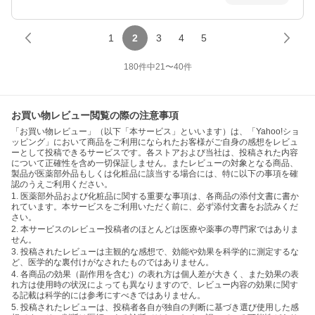
1
2
3
4
5
180
件中
21
〜
40
件
お買い物レビュー閲覧の際の注意事項
「お買い物レビュー」（以下「本サービス」といいます）は、「Yahoo!ショ
ッピング」において商品をご利用になられたお客様がご自身の感想をレビュ
ーとして投稿できるサービスです。各ストアおよび当社は、投稿された内容
について正確性を含め一切保証しません。またレビューの対象となる商品、
製品が医薬部外品もしくは化粧品に該当する場合には、特に以下の事項を確
認のうえご利用ください。
1. 医薬部外品および化粧品に関する重要な事項は、各商品の添付文書に書か
れています。本サービスをご利用いただく前に、必ず添付文書をお読みくだ
さい。
2. 本サービスのレビュー投稿者のほとんどは医療や薬事の専門家ではありま
せん。
3. 投稿されたレビューは主観的な感想で、効能や効果を科学的に測定するな
ど、医学的な裏付けがなされたものではありません。
4. 各商品の効果（副作用を含む）の表れ方は個人差が大きく、また効果の表
れ方は使用時の状況によっても異なりますので、レビュー内容の効果に関す
る記載は科学的には参考にすべきではありません。
5. 投稿されたレビューは、投稿者各自が独自の判断に基づき選び使用した感