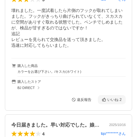
壊れました。一度試着したら片側のフックが取れてしまい
ました。フックがきっちり曲げられていなくて、スカスカ
に空間がありすぐ取れる状態でした。ペンチでしめました
が、検品が甘すぎるのではないですか！

追記

レビューを見られて交換品を送って頂きました。

迅速に対応してもらいました。
購入した商品
カラーをお選び下さい。/キスカ(ホワイト)
購入したストア
BJ DIRECT
違反報告
いいね
2
今日届きました。早い対応でした。娘に3…
2025/10/16
4
tqo********
さん