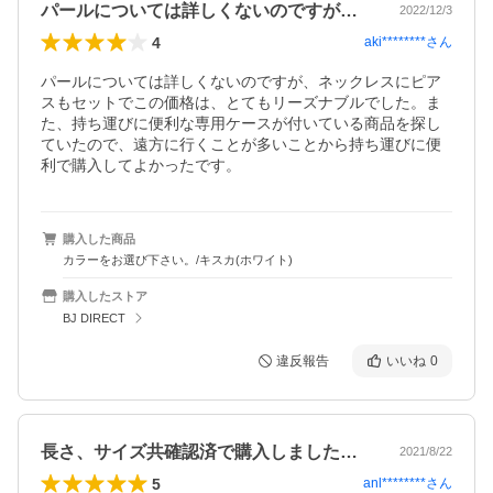
パールについては詳しくないのですが、ネ…
2022/12/3
4
aki********
さん
パールについては詳しくないのですが、ネックレスにピア
スもセットでこの価格は、とてもリーズナブルでした。ま
た、持ち運びに便利な専用ケースが付いている商品を探し
ていたので、遠方に行くことが多いことから持ち運びに便
利で購入してよかったです。
購入した商品
カラーをお選び下さい。/キスカ(ホワイト)
購入したストア
BJ DIRECT
違反報告
いいね
0
長さ、サイズ共確認済で購入しましたが、…
2021/8/22
5
anl********
さん