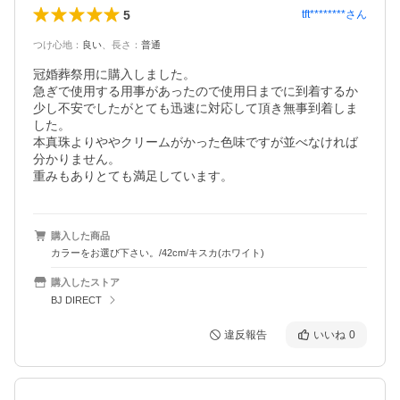
5
tft********
さん
つけ心地
：
良い
、
長さ
：
普通
冠婚葬祭用に購入しました。

急ぎで使用する用事があったので使用日までに到着するか
少し不安でしたがとても迅速に対応して頂き無事到着しま
した。

本真珠よりややクリームがかった色味ですが並べなければ
分かりません。

重みもありとても満足しています。
購入した商品
カラーをお選び下さい。/42cm/キスカ(ホワイト)
購入したストア
BJ DIRECT
違反報告
いいね
0