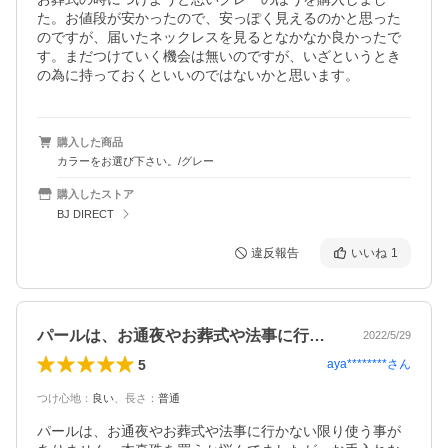
た。お値段が安かったので、安っぽく見えるのかと思った
のですが、届いたネックレスを見るとなかなか良かったで
す。まだつけていく機会は無いのですが、いざというとき
の為に持っておくといいのではないかと思います。
購入した商品
カラーをお選び下さい。/グレー
購入したストア
BJ DIRECT
違反報告
いいね
1
パールは、お通夜やお葬式や法事に行かな…
2022/5/29
5
aya********
さん
つけ心地
：
良い
、
長さ
：
普通
パールは、お通夜やお葬式や法事に行かない限り使う事が