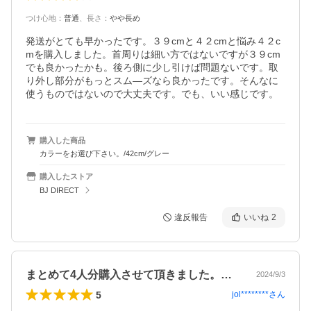
つけ心地
：
普通
、
長さ
：
やや長め
発送がとても早かったです。３９cmと４２cmと悩み４２c
mを購入しました。首周りは細い方ではないですが３９cm
でも良かったかも。後ろ側に少し引けば問題ないです。取
り外し部分がもっとスム―ズなら良かったです。そんなに
使うものではないので大丈夫です。でも、いい感じです。
購入した商品
カラーをお選び下さい。/42cm/グレー
購入したストア
BJ DIRECT
違反報告
いいね
2
まとめて4人分購入させて頂きました。妹…
2024/9/3
5
jol********
さん