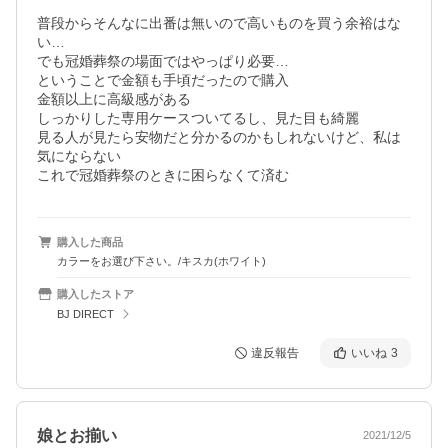
普段からそんなに出番は無いので高いものを買う余裕はな
い…

でも冠婚葬祭の場面ではやっぱり必要…

ということで金額も手頃だったので購入

金額以上に高級感がある

しっかりした専用ケースついてるし、見た目も綺麗

見る人が見たら安物だと分かるのかもしれないけど、私は
気にならない

これで冠婚葬祭のときに困らなくて済む
購入した商品
カラーをお選び下さい。/キスカ(ホワイト)
購入したストア
BJ DIRECT
違反報告
いいね
3
娘とお揃い
2021/12/5