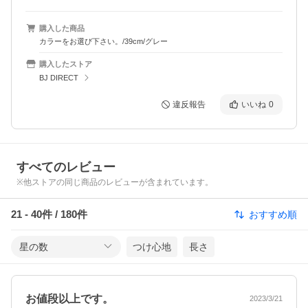
購入した商品
カラーをお選び下さい。/39cm/グレー
購入したストア
BJ DIRECT
違反報告
いいね
0
すべてのレビュー
※他ストアの同じ商品のレビューが含まれています。
21
-
40
件 /
180
件
おすすめ順
星の数
つけ心地
長さ
お値段以上です。
2023/3/21