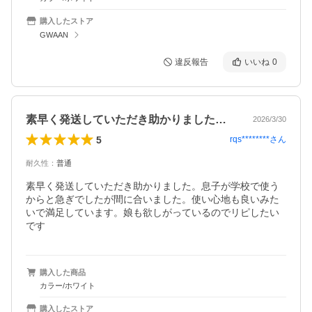
購入したストア
GWAAN
違反報告
いいね
0
素早く発送していただき助かりました。息…
2026/3/30
5
rqs********
さん
耐久性
：
普通
素早く発送していただき助かりました。息子が学校で使う
からと急ぎでしたが間に合いました。使い心地も良いみた
いで満足しています。娘も欲しがっているのでリピしたい
です
購入した商品
カラー/ホワイト
購入したストア