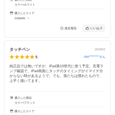
カラー/ホワイト
購入したストア
GWAAN
違反報告
いいね
0
タッチペン
2024/5/1
5
cho********
さん
純正品では無いですが、iPad第10世代に使う予定。充電ラ
ンプ確認で、iPad画面にタッチのタイミングがイマイチ分
からない時があるようで。でも、孫たちは慣れたもので、
上手く描いてます。
購入した商品
カラー/ブラック
購入したストア