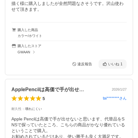
描く様に購入しましたが全然問題なさそうです。沢山使わ
せて頂きます。
購入した商品
カラー/ホワイト
購入したストア
GWAAN
違反報告
いいね
1
ApplePencilは高価で手が出せ…
2026/1/27
5
tai********
さん
耐久性
：
壊れにくい
Apple Pencilは高価で手が出せないと思います、代替品をS
NSで探っていたところ、こちらの商品がかなり優れている
ということで購入。

お勧めされているだけあり、使い勝手も良く大満足です。