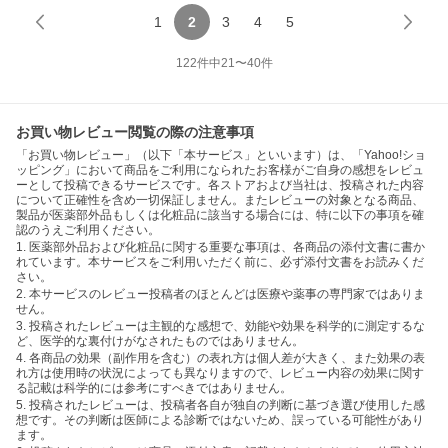
1
2
3
4
5
122
件中
21
〜
40
件
お買い物レビュー閲覧の際の注意事項
「お買い物レビュー」（以下「本サービス」といいます）は、「Yahoo!ショ
ッピング」において商品をご利用になられたお客様がご自身の感想をレビュ
ーとして投稿できるサービスです。各ストアおよび当社は、投稿された内容
について正確性を含め一切保証しません。またレビューの対象となる商品、
製品が医薬部外品もしくは化粧品に該当する場合には、特に以下の事項を確
認のうえご利用ください。
1. 医薬部外品および化粧品に関する重要な事項は、各商品の添付文書に書か
れています。本サービスをご利用いただく前に、必ず添付文書をお読みくだ
さい。
2. 本サービスのレビュー投稿者のほとんどは医療や薬事の専門家ではありま
せん。
3. 投稿されたレビューは主観的な感想で、効能や効果を科学的に測定するな
ど、医学的な裏付けがなされたものではありません。
4. 各商品の効果（副作用を含む）の表れ方は個人差が大きく、また効果の表
れ方は使用時の状況によっても異なりますので、レビュー内容の効果に関す
る記載は科学的には参考にすべきではありません。
5. 投稿されたレビューは、投稿者各自が独自の判断に基づき選び使用した感
想です。その判断は医師による診断ではないため、誤っている可能性があり
ます。