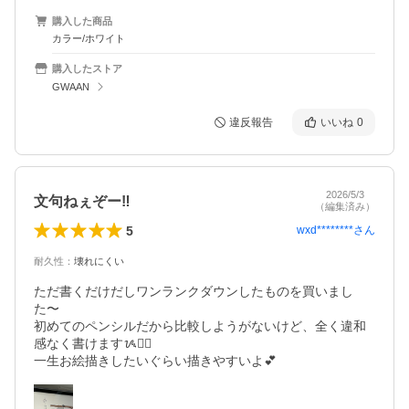
購入した商品
カラー/ホワイト
購入したストア
GWAAN
違反報告
いいね
0
2026/5/3
文句ねぇぞー‼️
（編集済み）
5
wxd********
さん
耐久性
：
壊れにくい
ただ書くだけだしワンランクダウンしたものを買いまし
た〜

初めてのペンシルだから比較しようがないけど、全く違和
感なく書けますᝰ✍🏻

一生お絵描きしたいぐらい描きやすいよ💕