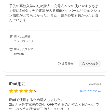
子供の高校入学のため購入。充電式ペンの使いやすさもよ
く特に2回タッチで電源が入る機能や、パームリジェクショ
ン機能がとてもよかった。また、書き心地も良かったと喜
購入した商品
カラー/ブラック
購入したストア
GWAAN
違反報告
いいね
0
iPad用に
2025/2/13
5
koh********
さん
iPadで使用するため購入しました。

2回タッチで電源のON、OFFできるのがすごく良かったで
す。ペン先の予備が三個入っていました。
