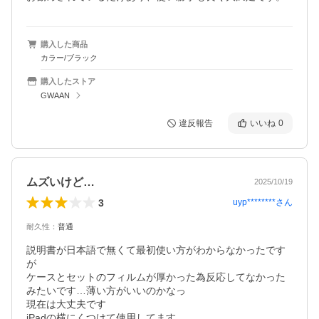
購入した商品
カラー/ブラック
購入したストア
GWAAN
違反報告
いいね
0
ムズいけど…
2025/10/19
3
uyp********
さん
耐久性
：
普通
説明書が日本語で無くて最初使い方がわからなかったです
が

ケースとセットのフィルムが厚かった為反応してなかった
みたいです…薄い方がいいのかなっ

現在は大丈夫です

iPadの横にくつけて使用してます