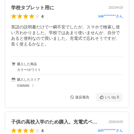
学校タブレット用に
2023/4/18
4
sak********
さん
英語の説明書だけで一瞬不安でしたが、スマホで検索し使
い方わかりました。学校ではあまり使いませんが、自分で
あると便利なので買いました。充電式で忘れそうですが、
長く使えるかなと。
購入した商品
カラー/ホワイト
購入したストア
GWAAN
違反報告
いいね
0
子供の高校入学のため購入。充電式ペンの…
2026/4/20
4
ash********
さん