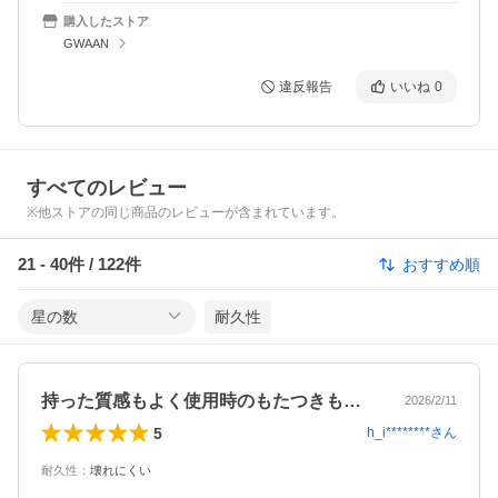
購入したストア
GWAAN
違反報告
いいね
0
すべてのレビュー
※他ストアの同じ商品のレビューが含まれています。
21
-
40
件 /
122
件
おすすめ順
星の数
耐久性
持った質感もよく使用時のもたつきも無い…
2026/2/11
5
h_i********
さん
耐久性
：
壊れにくい