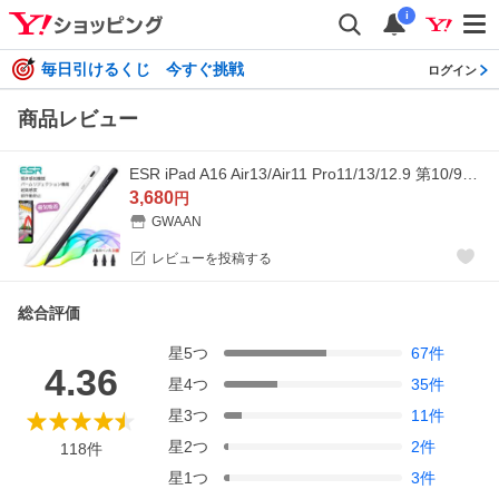
i
毎日引けるくじ 今すぐ挑戦
ログイン
商品レビュー
ESR iPad A16 Air13/Air11 Pro11/13/12.9 第10/9/8/7世代 mini6 傾き感知機能 スタイラスペン パームリジェクション機能付 タッチペン Air5/4/3 mini5
3,680
円
GWAAN
レビューを投稿する
総合評価
星
5
つ
67
件
4.36
星
4
つ
35
件
星
3
つ
11
件
星
2
つ
2
件
118
件
星
1
つ
3
件