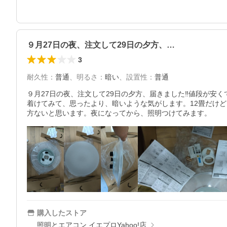
９月27日の夜、注文して29日の夕方、…
3
耐久性
：
普通
、
明るさ
：
暗い
、
設置性
：
普通
９月27日の夜、注文して29日の夕方、届きました‼️値段が
着けてみて、思ったより、暗いような気がします。12畳だけ
方ないと思います。夜になってから、照明つけてみます。
購入したストア
照明とエアコン イエプロYahoo!店