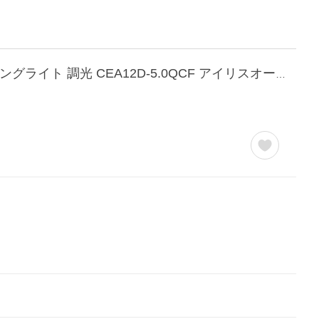
シーリングライト led 12畳 led照明器具 天井 照明器具 おしゃれ リビング照明 ledシーリングライト 調光 CEA12D-5.0QCF アイリスオーヤマ *