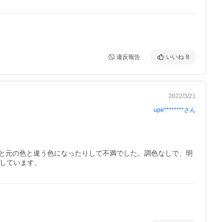
違反報告
いいね
8
2022/3/21
upe********
さん
と元の色と違う色になったりして不満でした。調色なしで、明
足しています。