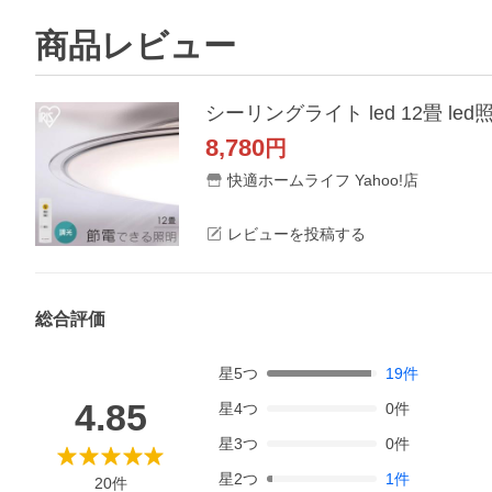
商品レビュー
8,780
円
快適ホームライフ Yahoo!店
レビューを投稿する
総合評価
星
5
つ
19
件
4.85
星
4
つ
0
件
星
3
つ
0
件
星
2
つ
1
件
20
件