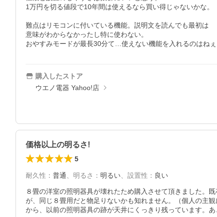
1万円を切る値段で10年間は使えるなら買い得じゃないかな。

難点はリモコンに付いている機能。説明文を読んでも最初は

意味がわからなかったし特に使わない。

おやすみモードが最長30分て…使えない機能を入れるのはねぇ
購入したストア
ウエノ電器 Yahoo!店
価格以上の明るさ!
5
耐久性
：
普通
、
明るさ
：
明るい
、
設置性
：
良い
８畳の洋室の照明器具が壊れたため購入させて頂きました。既
が、同じ８畳用だと物足りないかも知れません。（個人の主観
から、以前の照明器具の跡が天井にくっきり残っています。あ