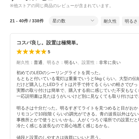
※他ストアの同じ商品のレビューが含まれています。
21
-
40
件 /
338
件
星の数
耐久性
明るさ
コスパ良し。設置は極簡単。
5
耐久性
：
普通
、
明るさ
：
明るい
、
設置性
：
非常に良い
初めてのLEDのシーリングライトを買った。

もともと付いている電灯は重量でいうと5kgくらい。大型の伝
だけど購入したLEDライトは片手で持てるくらいの軽さでびっ
実際の取り付けは簡単で、購入する前に感じていた不安もなくな
一応説明書は見たほうがいいけど別に見なくても取り付けはでき
明るさは十分だった。明るすぎてライトを見つめると目がおか
リモコンで10段階くらいの調光ができる。青の波長以外はない
事務所とかで使うといいかも。人がくつろぐ場所での設置だと明
冷たく感じる波長なので居心地悪く感じるかも。

値段と設置のしやすさは抜群にいいと思う。
