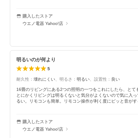
購入したストア
ウエノ電器 Yahoo!店
明るいのが何より
5
耐久性
：
壊れにくい
、
明るさ
：
明るい
、
設置性
：
良い
16畳のリビングにある2つの照明の一つをこれにしたら、とて
とにかくリビングは明るくないと気分がよくないので気に入っ
るい。リモコンも簡単。リモコン操作が利く度にピッと音がす
購入したストア
ウエノ電器 Yahoo!店