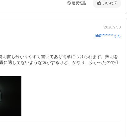
違反報告
いいね
7
2020/9/30
hh0********
さん
、説明書も分かりやすく書いてあり簡単につけられます。照明を
２畳に適してないような気がするけど、かなり、安かったので仕