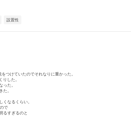
設置性
統をつけていたのでそれなりに重かった。

くりした。

った。

た。

しくなるくらい。

ので

るすぎるのと
