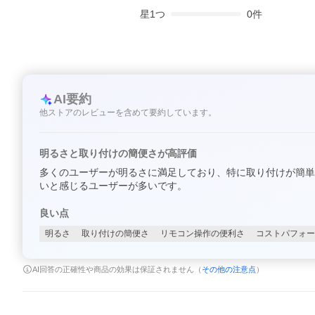
星
1
つ
0
件
AI要約
他ストアのレビューを含めて要約しています。
明るさと取り付けの簡便さが高評価
多くのユーザーが明るさに満足しており、特に取り付けが簡単
いと感じるユーザーが多いです。
良い点
明るさ
取り付けの簡便さ
リモコン操作の便利さ
コストパフォー
AI回答の正確性や商品の効果は保証されません（
その他の注意点
）