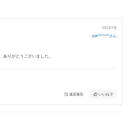
2023/7/8
yuk********
さん
、ありがとうございました。
違反報告
いいね
0