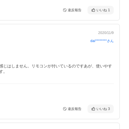
違反報告
いいね
1
2020/11/9
dai********
さん
感じはしません。リモコンが付いているのですあが、使いやす
す。
違反報告
いいね
3