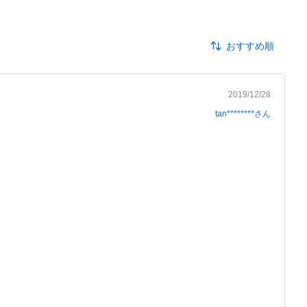
おすすめ順
2019/12/28
tan********
さん