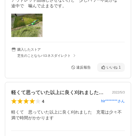
アウトレット品感じさせないけど　少しパワー不足かな

途中で　噛んで止まるです。
購入したストア
芝生のことならバロネスダイレクト
違反報告
いいね
1
軽くて思っていた以上に良く刈れました充…
2022/5/3
4
hir********
さん
軽くて　思っていた以上に良く刈れました　充電は少々不
満で時間がかかります