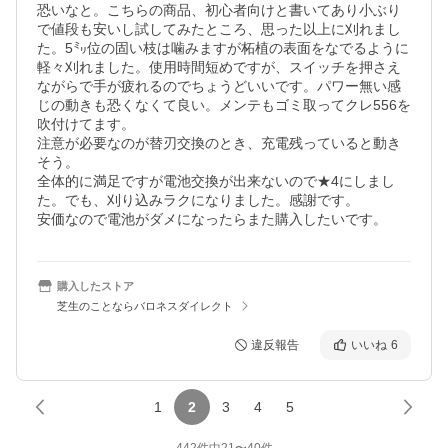
恐いなと。こちらの商品、初心者向けと書いてあり小ぶり
で値段も安いし試してみたところ、思った以上に刈れまし
た。5㍉位の固い枝は噛みますが柘植の表面をなでるように
軽々刈れました。使用時間短めですが、スイッチを押さえ
ながらで手が疲れるのでちょうどいいです。パワー無い感
じの動きも恐くなくて良い。メンテもゴミ取ってクレ556を
吹付けてます。

注意が必要なのが替刃交換のとき、充電残っていると動き
そう。

全体的に満足ですが電池交換が出来ないので★4にしまし
た。でも、刈り込みラクになりました。感謝です。

安価なので電池がダメになったらまた購入したいです。
購入したストア
芝生のことならバロネスダイレクト
違反報告
いいね
6
1
2
3
4
5