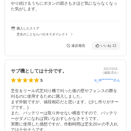
やり続けるうちにボタンの固さもさほど気にならなくなっ
た気がします。
購入したストア
芝生のことならバロネスダイレクト
違反報告
いいね
12
2017/3/15
サブ機としては十分です。
（編集済み）
5
u_m********
さん
芝生をリール式芝刈り機で刈った後の壁やフェンスの際を
刈るのに使用するために購入しました。

まず外観ですが、値段相応だと思います。(少し作りがチー
プです。)

また、バッテリーは取り外せない構造ですので、バッテリ
ーがダメになれば買いなおすしかなさそうです。

実際に使用した感想ですが、作動時間は芝生20㎡の手入れ
では十分そうです。
