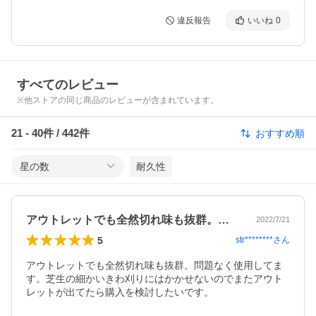
違反報告
いいね
0
すべてのレビュー
※他ストアの同じ商品のレビューが含まれています。
21
-
40
件 /
442
件
おすすめ順
星の数
耐久性
アウトレットでも全然切れ味も抜群。問題…
2022/7/21
5
str********
さん
アウトレットでも全然切れ味も抜群。問題なく使用してま
す。芝生の細かいきわ刈りにはかかせないのでまたアウト
レットが出てたら購入を検討したいです。