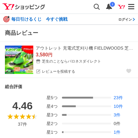
i
毎日引けるくじ 今すぐ挑戦
ログイン
商品レビュー
アウトレット 充電式芝刈り機 FIELDWOODS 芝生用バリカン FW-BB8A
3,580
円
芝生のことならバロネスダイレクト
レビューを投稿する
総合評価
星
5
つ
23
件
4.46
星
4
つ
10
件
星
3
つ
3
件
星
2
つ
0
件
37
件
星
1
つ
1
件