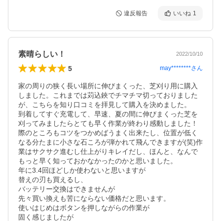
違反報告
いいね
1
素晴らしい！
2022/10/10
5
may********
さん
家の周りの狭く長い場所に伸びまくった、芝刈り用に購入
しました。これまでは苅込鋏でチマチマ切っておりました
が、こちらを知り口コミを拝見して購入を決めました。

到着してすぐ充電して、早速、夏の間に伸びまくった芝を
刈ってみましたらとても早く作業が終わり感動しました！

際のところもコツをつかめばうまく出来たし、位置が低く
なる分たまに小さな石ころが弾かれて飛んできますが(笑)作
業はサクサク進むし仕上がりキレイだし、ほんと、なんで
もっと早く知っておかなかったのかと思いました。

年に3.4回ほどしか使わないと思いますが

替えの刃も買えるし、

バッテリー交換はできませんが

先々買い換えも苦にならない価格だと思います。

使いはじめはボタンを押しながらの作業が

固く感じましたが
