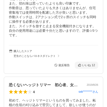
また、切れ味は思っていたよりも良い印象です。

作動音は、思っていたよりも大きくはありませんが、住宅
密集地では使用時間を配慮した方が良いと思います。

作動スイッチは、2アクション式で2ヶ所のスイッチを同時
に操作する必要があります。

また、スイッチを放すと止まる安全機能付きになります。

自分の使用用途には必要十分だと思いますので、評価☆5つ
です。
購入したストア
芝生のことならバロネスダイレクト
違反報告
いいね
12
恐くないヘッジトリマー 初心者、女性に良い
2019/8/26
4
sxk********
さん
初めて、ヘッジトリマーというものを買ってみました。柘
植の生垣の刈り込みで苦労してまして、欲しいが使うのが