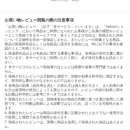
442
件中
21
〜
40
件
お買い物レビュー閲覧の際の注意事項
「お買い物レビュー」（以下「本サービス」といいます）は、「Yahoo!ショ
ッピング」において商品をご利用になられたお客様がご自身の感想をレビュ
ーとして投稿できるサービスです。各ストアおよび当社は、投稿された内容
について正確性を含め一切保証しません。またレビューの対象となる商品、
製品が医薬部外品もしくは化粧品に該当する場合には、特に以下の事項を確
認のうえご利用ください。
1. 医薬部外品および化粧品に関する重要な事項は、各商品の添付文書に書か
れています。本サービスをご利用いただく前に、必ず添付文書をお読みくだ
さい。
2. 本サービスのレビュー投稿者のほとんどは医療や薬事の専門家ではありま
せん。
3. 投稿されたレビューは主観的な感想で、効能や効果を科学的に測定するな
ど、医学的な裏付けがなされたものではありません。
4. 各商品の効果（副作用を含む）の表れ方は個人差が大きく、また効果の表
れ方は使用時の状況によっても異なりますので、レビュー内容の効果に関す
る記載は科学的には参考にすべきではありません。
5. 投稿されたレビューは、投稿者各自が独自の判断に基づき選び使用した感
想です。その判断は医師による診断ではないため、誤っている可能性があり
ます。
6. 投稿されたレビューは商品の添付文書に記載されたとおりでない使用方法
で使用した感想である可能性があります。
7. 投稿されたレビューは、実際に商品を使用して投稿された保証はありませ
ん。