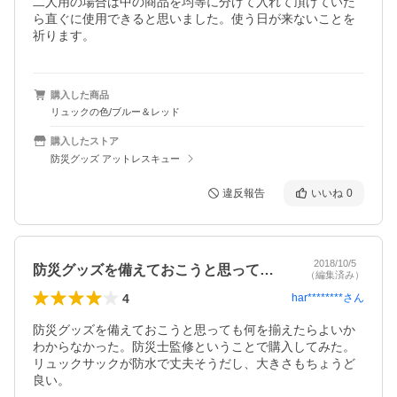
二人用の場合は中の商品を均等に分けて入れて頂けていた
ら直ぐに使用できると思いました。使う日が来ないことを
祈ります。
購入した商品
リュックの色/ブルー＆レッド
購入したストア
防災グッズ アットレスキュー
違反報告
いいね
0
2018/10/5
防災グッズを備えておこうと思っても何を…
（編集済み）
4
har********
さん
防災グッズを備えておこうと思っても何を揃えたらよいか
わからなかった。防災士監修ということで購入してみた。
リュックサックが防水で丈夫そうだし、大きさもちょうど
良い。