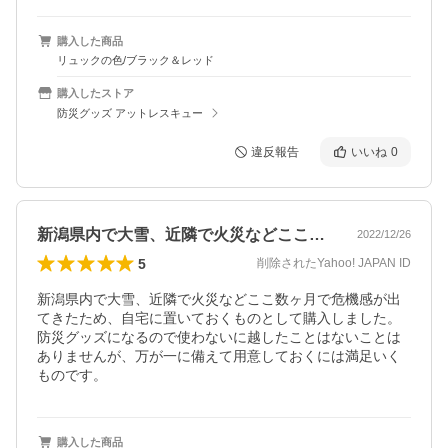
購入した商品
リュックの色/ブラック＆レッド
購入したストア
防災グッズ アットレスキュー
違反報告
いいね
0
新潟県内で大雪、近隣で火災などここ数ヶ…
2022/12/26
5
削除されたYahoo! JAPAN ID
新潟県内で大雪、近隣で火災などここ数ヶ月で危機感が出
てきたため、自宅に置いておくものとして購入しました。
防災グッズになるので使わないに越したことはないことは
ありませんが、万が一に備えて用意しておくには満足いく
ものです。
購入した商品