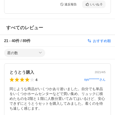
違反報告
いいね
0
すべてのレビュー
21
-
40
件 /
89
件
おすすめ順
星の数
とうとう購入
2021/4/5
4
syo********
さん
同じような商品がいくつかあり迷いました。自分でも単品
をいくつかホームセンターなどで買い集め、リュックに積
めたものを2階と１階に人数分置いてみてはいるけど、安心
できずにとうとうセットを購入してみました。着くのを待
ち遠しく感じます。