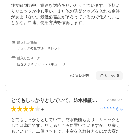
注文殺到の中、迅速な対応ありがとうございます。予想よ
りリュックが少し重い、また他の防災グッズを入れる余裕
があまりない。最低必需品がそろっているので仕方ないこ
とかな。早速、使用方法等確認します。
購入した商品
リュックの色/ブルー＆レッド
購入したストア
防災グッズ アットレスキュー
違反報告
いいね
0
とてもしっかりとしていて、防水機能もあ…
2020/10/31
4
laa********
さん
とてもしっかりとしていて、防水機能もあり、リュックと
しては満足です。見えるところに置いていますが、見栄え
もいいです。二個セットで、中身を入れ替えるのが大変だ