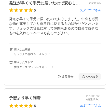
発送が早くて手元に届いたので安心しまし…
2021/3/25
5
y_k********
さん
発送が早くて手元に届いたので安心しました。中身も必要
な物が充実しており非常時に使えるものばかりだと思いま
す。リュックの容量に対して隙間もあるので自分で好きな
ものを入れるスペースもあるのがよい。
購入した商品
リュックの色/ブルー＆レッド
購入したストア
防災グッズ アットレスキュー
違反報告
いいね
0
2018/11/12
予想より早く到着
（編集済み）
5
aa1********
さん