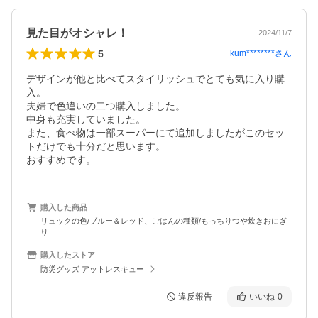
見た目がオシャレ！
2024/11/7
5
kum********
さん
デザインが他と比べてスタイリッシュでとても気に入り購
入。

夫婦で色違いの二つ購入しました。

中身も充実していました。

また、食べ物は一部スーパーにて追加しましたがこのセッ
トだけでも十分だと思います。

おすすめです。
購入した商品
リュックの色/ブルー＆レッド、ごはんの種類/もっちりつや炊きおにぎ
り
購入したストア
防災グッズ アットレスキュー
違反報告
いいね
0