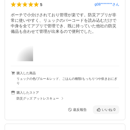
5
g08********
さん
ポーチで小分けされており管理が楽です。防災アプリが非
常に使いやすく、リュックのバーコードを読み込むだけで
中身を全てアプリで管理でき、既に持っていた他社の防災
備品も合わせて管理が出来るので便利でした。
購入した商品
リュックの色/ブルー＆レッド、ごはんの種類/もっちりつや炊きおにぎ
り
購入したストア
防災グッズ アットレスキュー
違反報告
いいね
0