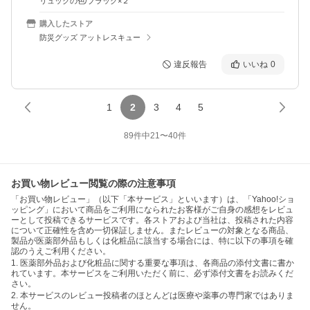
リュックの色/ブラック×２
購入したストア
防災グッズ アットレスキュー
違反報告
いいね
0
1
2
3
4
5
89
件中
21
〜
40
件
お買い物レビュー閲覧の際の注意事項
「お買い物レビュー」（以下「本サービス」といいます）は、「Yahoo!ショ
ッピング」において商品をご利用になられたお客様がご自身の感想をレビュ
ーとして投稿できるサービスです。各ストアおよび当社は、投稿された内容
について正確性を含め一切保証しません。またレビューの対象となる商品、
製品が医薬部外品もしくは化粧品に該当する場合には、特に以下の事項を確
認のうえご利用ください。
1. 医薬部外品および化粧品に関する重要な事項は、各商品の添付文書に書か
れています。本サービスをご利用いただく前に、必ず添付文書をお読みくだ
さい。
2. 本サービスのレビュー投稿者のほとんどは医療や薬事の専門家ではありま
せん。