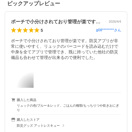
ピックアップレビュー
ポーチで小分けされており管理が楽です。…
2026/4/4
5
g08********
さん
ポーチで小分けされており管理が楽です。防災アプリが非
常に使いやすく、リュックのバーコードを読み込むだけで
中身を全てアプリで管理でき、既に持っていた他社の防災
備品も合わせて管理が出来るので便利でした。
購入した商品
リュックの色/ブルー＆レッド、ごはんの種類/もっちりつや炊きおにぎ
り
購入したストア
防災グッズ アットレスキュー