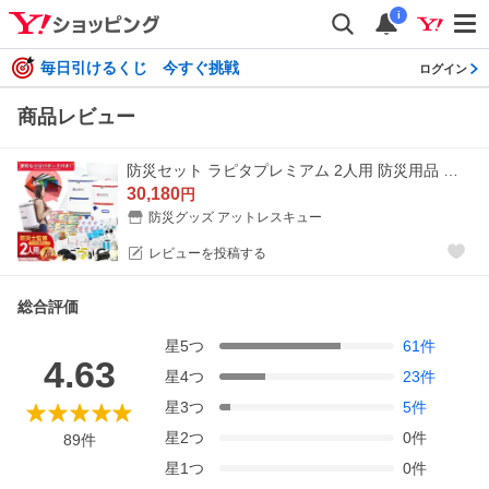
i
毎日引けるくじ 今すぐ挑戦
ログイン
商品レビュー
防災セット ラピタプレミアム 2人用 防災用品 非常用持ち出し袋 災害 地震 持ち出し 避難生活用品 ニ人用 非常食 レビュー 爆買
30,180
円
防災グッズ アットレスキュー
レビューを投稿する
総合評価
星
5
つ
61
件
4.63
星
4
つ
23
件
星
3
つ
5
件
星
2
つ
0
件
89
件
星
1
つ
0
件